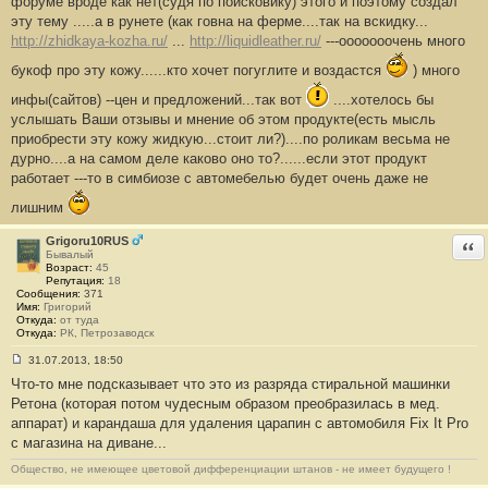
форуме вроде как нет(судя по поисковику) этого и поэтому создал
б
эту тему .....а в рунете (как говна на ферме....так на вскидку...
щ
е
http://zhidkaya-kozha.ru/
...
http://liquidleather.ru/
---ооооооочень много
н
и
букоф про эту кожу......кто хочет погуглите и воздастся
) много
е
#
инфы(сайтов) --цен и предложений...так вот
....хотелось бы
1
услышать Ваши отзывы и мнение об этом продукте(есть мысль
приобрести эту кожу жидкую...стоит ли?)....по роликам весьма не
дурно....а на самом деле каково оно то?......если этот продукт
работает ---то в симбиозе с автомебелью будет очень даже не
лишним
Grigoru10RUS
Отв
Бывалый
Возраст:
45
Репутация:
18
Сообщения:
371
Имя:
Григорий
Откуда:
от туда
Откуда:
РК, Петрозаводск
31.07.2013, 18:50
С
Что-то мне подсказывает что это из разряда стиральной машинки
о
о
Ретона (которая потом чудесным образом преобразилась в мед.
б
аппарат) и карандаша для удаления царапин с автомобиля Fix It Pro
щ
е
с магазина на диване...
н
и
Общество, не имеющее цветовой дифференциации штанов - не имеет будущего !
е
#