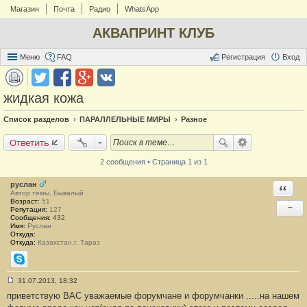
Магазин
Почта
Радио
WhatsApp
АКВАПРИНТ КЛУБ
Меню
FAQ
Регистрация
Вход
жидкая кожа
Список разделов
ПАРАЛЛЕЛЬНЫЕ МИРЫ
Разное
Ответить
2 сообщения • Страница 1 из 1
руслан
Ответи
Автор темы, Бывалый
Возраст:
51
−
Репутация:
127
Сообщения:
432
Имя:
Руслан
Откуда:
Откуда:
Казахстан,г. Тараз
Skype
31.07.2013, 18:32
С
приветствую ВАС уважаемые форумчане и форумчанки .....на нашем
о
о