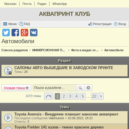
Магазин
Почта
Радио
WhatsApp
АКВАПРИНТ КЛУБ
Меню
FAQ
Регистрация
Вход
Автомобили
Список разделов
ИММЕРСИОННАЯ ПЕЧАТЬ
Фото и видео отчёт по аквапечати
Автомобили
Раздел
САЛОНЫ АВТО ВЫШЕДШИЕ В ЗАВОДСКОМ ПРИНТЕ
Темы:
20
Новая тема
1
2
3
4
5
…
22
1073 темы
Темы
Toyota Avensis - Внедряем планшет наносим аквапринт
Последнее сообщение
Valerkansk
«
10.06.2022, 18:21
Ответы:
3
Toyota Fielder 141 кузов - темно красное дерево