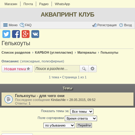
Магазин
Почта
Радио
WhatsApp
АКВАПРИНТ КЛУБ
Меню
FAQ
Регистрация
Вход
Гелькоуты
Список разделов
КАРБОН (углепластик)
Материалы
Гелькоуты
Описание:
(эпоксидные, полиэфирные)
Новая тема
1 тема • Страница 1 из 1
Темы
Гелькоуты - для чего они
Последнее сообщение
Kindashlie
«
28.05.2015, 09:52
Ответы:
1
Показать темы за:
Поле сортировки