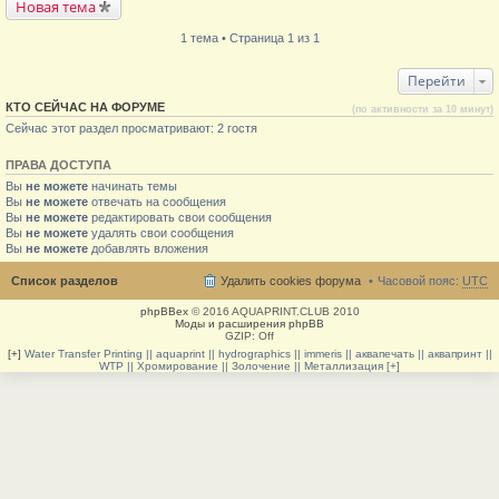
Новая тема
1 тема • Страница 1 из 1
Перейти
КТО СЕЙЧАС НА ФОРУМЕ
(по активности за 10 минут)
Сейчас этот раздел просматривают: 2 гостя
ПРАВА ДОСТУПА
Вы
не можете
начинать темы
Вы
не можете
отвечать на сообщения
Вы
не можете
редактировать свои сообщения
Вы
не можете
удалять свои сообщения
Вы
не можете
добавлять вложения
Список разделов
Удалить cookies форума
Часовой пояс:
UTC
phpBBex
© 2016 AQUAPRINT.CLUB 2010
Моды и расширения phpBB
GZIP: Off
[+]
Water Transfer Printing || aquaprint || hydrographics || immeris || аквапечать || аквапринт ||
WTP || Хромирование || Золочение || Металлизация [+]