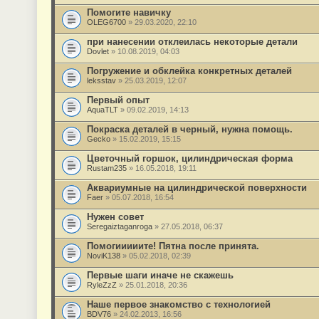
Помогите навичку
OLEG6700
» 29.03.2020, 22:10
при нанесении отклеилась некоторые детали
Dovlet
» 10.08.2019, 04:03
Погружение и обклейка конкретных деталей
leksstav
» 25.03.2019, 12:07
Первый опыт
AquaTLT
» 09.02.2019, 14:13
Покраска деталей в черный, нужна помощь.
Gecko
» 15.02.2019, 15:15
Цветочный горшок, цилиндрическая форма
Rustam235
» 16.05.2018, 19:11
Аквариумные на цилиндрической поверхности
Faer
» 05.07.2018, 16:54
Нужен совет
Seregaiztaganroga
» 27.05.2018, 06:37
Помогииииите! Пятна после принята.
NoviK138
» 05.02.2018, 02:39
Первые шаги иначе не скажешь
RyleZzZ
» 25.01.2018, 20:36
Наше первое знакомство с технологией
BDV76
» 24.02.2013, 16:56