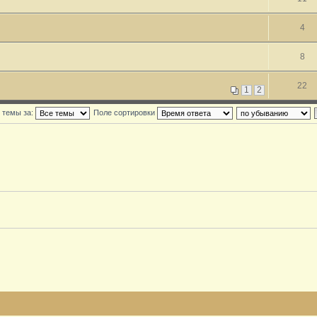
4
8
22
1
2
 темы за:
Поле сортировки