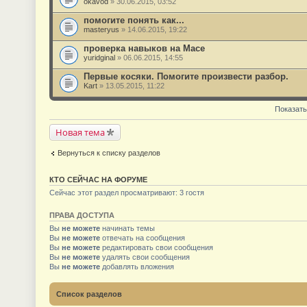
okavod
» 30.06.2015, 03:52
помогите понять как...
masteryus
» 14.06.2015, 19:22
проверка навыков на Масе
yuridginal
» 06.06.2015, 14:55
Первые косяки. Помогите произвести разбор.
Kart
» 13.05.2015, 11:22
Показать
Новая тема
Вернуться к списку разделов
КТО СЕЙЧАС НА ФОРУМЕ
Сейчас этот раздел просматривают: 3 гостя
ПРАВА ДОСТУПА
Вы
не можете
начинать темы
Вы
не можете
отвечать на сообщения
Вы
не можете
редактировать свои сообщения
Вы
не можете
удалять свои сообщения
Вы
не можете
добавлять вложения
Список разделов