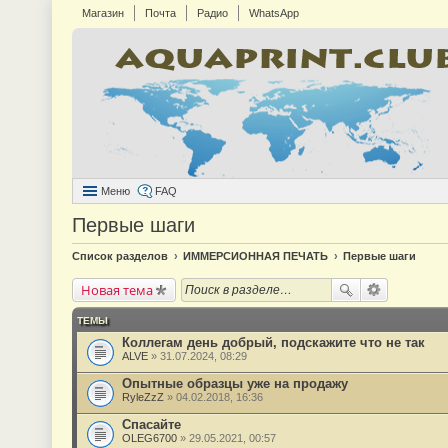
Магазин
Почта
Радио
WhatsApp
Меню
FAQ
Первые шаги
Список разделов
ИММЕРСИОННАЯ ПЕЧАТЬ
Первые шаги
Новая тема
ТЕМЫ
Коллегам день добрый, подскажите что не так
ALVE
» 31.07.2024, 08:29
Опытные образцы уже на продажу
RyleZzZ
» 04.02.2018, 16:36
Спасайте
OLEG6700
» 29.05.2021, 00:57