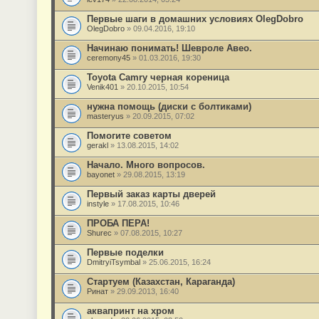
Первые шаги в домашних условиях OlegDobro
OlegDobro
» 09.04.2016, 19:10
Начинаю понимать! Шевроле Авео.
ceremony45
» 01.03.2016, 19:30
Toyota Camry черная кореница
Venik401
» 20.10.2015, 10:54
нужна помощь (диски с болтиками)
masteryus
» 20.09.2015, 07:02
Помогите советом
gerakl
» 13.08.2015, 14:02
Начало. Много вопросов.
bayonet
» 29.08.2015, 13:19
Первый заказ карты дверей
instyle
» 17.08.2015, 10:46
ПРОБА ПЕРА!
Shurec
» 07.08.2015, 10:27
Первые поделки
DmitryiTsymbal
» 25.06.2015, 16:24
Стартуем (Казахстан, Караганда)
Ринат
» 29.09.2013, 16:40
аквапринт на хром