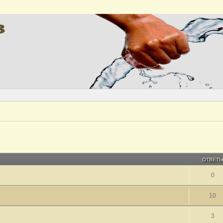
ОТВЕТ
0
10
3