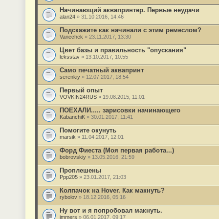
Начинающий аквапринтер. Первые неудачи
alan24
» 31.10.2016, 14:46
Подскажите как начинали с этим ремеслом?
Vanechek
» 23.11.2017, 13:30
Цвет базы и правильность "опускания"
leksstav
» 13.10.2017, 10:55
Само печатный аквапринт
serenkiy
» 12.07.2017, 18:54
Первый опыт
VOVKIN24RUS
» 19.08.2015, 11:01
ПОЕХАЛИ..... зарисовки начинающего
KabanchiK
» 30.01.2017, 11:41
Помогите окунуть
marsik
» 11.04.2017, 12:01
Форд Фиеста (Моя первая работа...)
bobrovskiy
» 13.05.2016, 21:59
Проплешены
Ppp205
» 23.01.2017, 21:03
Колпачок на Hover. Как макнуть?
rybolov
» 18.12.2016, 05:16
Ну вот и я попробовал макнуть.
immers
» 06.01.2017, 09:17