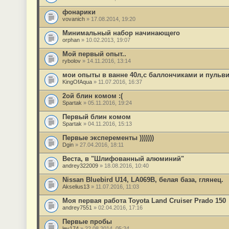
фонарики
vovanich
» 17.08.2014, 19:20
Минимальный набор начинающего
orphan
» 10.02.2013, 19:07
Мой первый опыт..
rybolov
» 14.11.2016, 13:14
мои опыты в ванне 40л,с баллончиками и пульви
KingOfAqua
» 11.07.2016, 16:37
2ой блин комом :(
Spartak
» 05.11.2016, 19:24
Первый блин комом
Spartak
» 04.11.2016, 15:13
Первые эксперементы )))))))
Dgin
» 27.04.2016, 18:11
Веста, в "Шлифованный алюминий"
andrey322009
» 18.08.2016, 10:40
Nissan Bluebird U14, LA069B, белая база, глянец.
Akselius13
» 11.07.2016, 11:03
Моя первая работа Toyota Land Cruiser Prado 150
andrey7551
» 02.04.2016, 17:16
Первые пробы
lev174
» 22.08.2014, 05:24