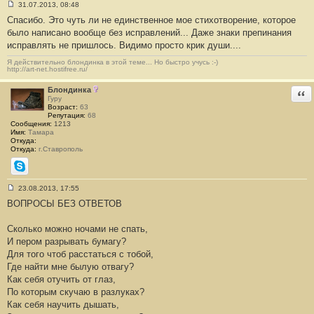
31.07.2013, 08:48
С
Спасибо. Это чуть ли не единственное мое стихотворение, которое
о
о
было написано вообще без исправлений... Даже знаки препинания
б
исправлять не пришлось. Видимо просто крик души....
щ
е
н
Я действительно блондинка в этой теме... Но быстро учусь :-)
http://art-net.hostifree.ru/
и
е
#
Блондинка
Отв
1
Гуру
6
Возраст:
63
Репутация:
68
Сообщения:
1213
Имя:
Тамара
Откуда:
Откуда:
г.Ставрополь
Skype
23.08.2013, 17:55
С
ВОПРОСЫ БЕЗ ОТВЕТОВ
о
о
б
Сколько можно ночами не спать,
щ
е
И пером разрывать бумагу?
н
Для того чтоб расстаться с тобой,
и
е
Где найти мне былую отвагу?
#
Как себя отучить от глаз,
1
7
По которым скучаю в разлуках?
Как себя научить дышать,