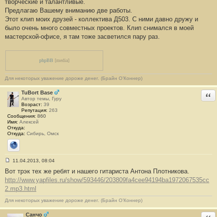
творческие и талантливые.
б
Предлагаю Вашему вниманию две работы.
щ
е
Этот клип моих друзей - коллектива Д503. С ними давно дружу и
н
было очень много совместных проектов. Клип снимался в моей
и
е
мастерской-офисе, я там тоже засветился пару раз.
#
1
phpBB
[media]
Для некоторых уважение дороже денег. (Брайн О’Коннер)
TuBort Base
Отв
Автор темы, Гуру
Возраст:
39
Репутация:
263
Сообщения:
860
Имя:
Алексей
Откуда:
Откуда:
Сибирь, Омск
Сайт
11.04.2013, 08:04
С
Вот трэк тех же ребят и нашего гитариста Антона Плотникова.
о
о
http://www.yapfiles.ru/show/593446/203809fa4cee94194ba1972067535cc
б
2.mp3.html
щ
е
н
Для некоторых уважение дороже денег. (Брайн О’Коннер)
и
е
Санчо
Отв