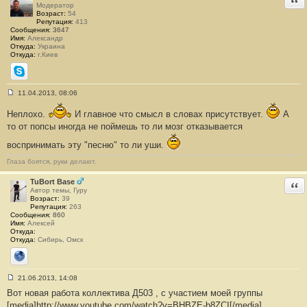
#
Модератор
2
Возраст:
54
Репутация:
413
Сообщения:
3647
Имя:
Александр
Откуда:
Украина
Откуда:
г.Киев
Skype
11.04.2013, 08:06
С
о
Неплохо.
И главное что смысл в словах присутствует.
А
о
б
то от попсы иногда не поймешь то ли мозг отказывается
щ
е
воспринимать эту "песню" то ли уши.
н
и
Глаза боятся, руки делают.
е
#
3
TuBort Base
Отв
Автор темы, Гуру
Возраст:
39
Репутация:
263
Сообщения:
860
Имя:
Алексей
Откуда:
Откуда:
Сибирь, Омск
Сайт
21.06.2013, 14:08
С
Вот новая работа коллектива Д503 , с участием моей группы
о
о
[media]http://www.youtube.com/watch?v=BHBZE-b8ZCI[/media]