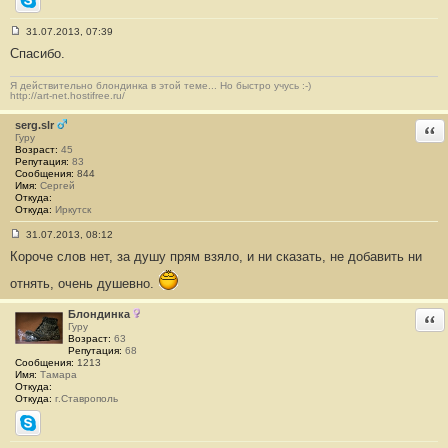
Skype
31.07.2013, 07:39
С
Спасибо.
о
о
б
Я действительно блондинка в этой теме... Но быстро учусь :-)
щ
http://art-net.hostifree.ru/
е
н
serg.slr
и
Отв
е
Гуру
#
Возраст:
45
1
Репутация:
83
4
Сообщения:
844
Имя:
Сергей
Откуда:
Откуда:
Иркутск
31.07.2013, 08:12
С
Короче слов нет, за душу прям взяло, и ни сказать, не добавить ни
о
о
б
отнять, очень душевно.
щ
е
Блондинка
Отв
н
Гуру
и
Возраст:
63
е
Репутация:
68
#
Сообщения:
1213
1
Имя:
Тамара
5
Откуда:
Откуда:
г.Ставрополь
Skype