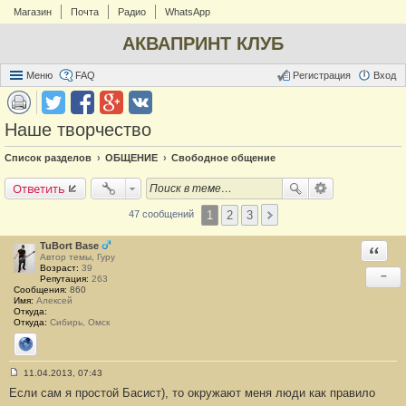
Магазин
Почта
Радио
WhatsApp
АКВАПРИНТ КЛУБ
Меню
FAQ
Регистрация
Вход
Наше творчество
Список разделов
ОБЩЕНИЕ
Свободное общение
Ответить
1
2
3
47 сообщений
TuBort Base
Ответи
Автор темы, Гуру
Возраст:
39
−
Репутация:
263
Сообщения:
860
Имя:
Алексей
Откуда:
Откуда:
Сибирь, Омск
Сайт
11.04.2013, 07:43
С
Если сам я простой Басист), то окружают меня люди как правило
о
о