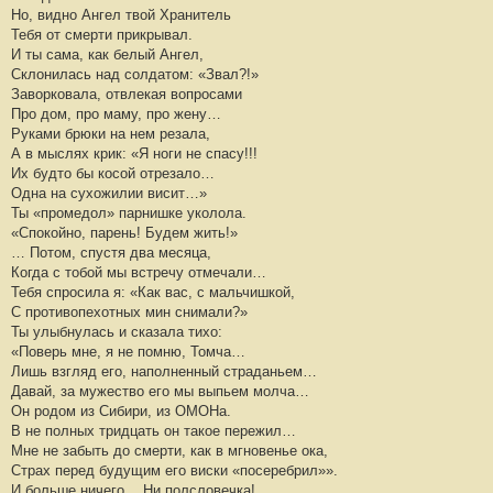
Но, видно Ангел твой Хранитель
Тебя от смерти прикрывал.
И ты сама, как белый Ангел,
Склонилась над солдатом: «Звал?!»
Заворковала, отвлекая вопросами
Про дом, про маму, про жену…
Руками брюки на нем резала,
А в мыслях крик: «Я ноги не спасу!!!
Их будто бы косой отрезало…
Одна на сухожилии висит…»
Ты «промедол» парнишке уколола.
«Спокойно, парень! Будем жить!»
… Потом, спустя два месяца,
Когда с тобой мы встречу отмечали…
Тебя спросила я: «Как вас, с мальчишкой,
С противопехотных мин снимали?»
Ты улыбнулась и сказала тихо:
«Поверь мне, я не помню, Томча…
Лишь взгляд его, наполненный страданьем…
Давай, за мужество его мы выпьем молча…
Он родом из Сибири, из ОМОНа.
В не полных тридцать он такое пережил…
Мне не забыть до смерти, как в мгновенье ока,
Страх перед будущим его виски «посеребрил»».
И больше ничего… Ни полсловечка!