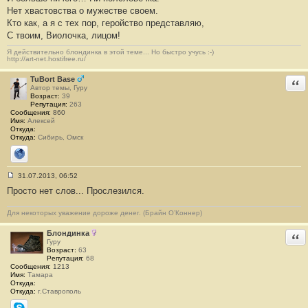
Нет хвастовства о мужестве своем.
Кто как, а я с тех пор, геройство представляю,
С твоим, Виолочка, лицом!
Я действительно блондинка в этой теме... Но быстро учусь :-)
http://art-net.hostifree.ru/
TuBort Base
Отв
Автор темы, Гуру
Возраст:
39
Репутация:
263
Сообщения:
860
Имя:
Алексей
Откуда:
Откуда:
Сибирь, Омск
Сайт
31.07.2013, 06:52
С
Просто нет слов... Прослезился.
о
о
б
Для некоторых уважение дороже денег. (Брайн О’Коннер)
щ
е
н
Блондинка
Отв
и
Гуру
е
Возраст:
63
#
Репутация:
68
1
Сообщения:
1213
3
Имя:
Тамара
Откуда:
Откуда:
г.Ставрополь