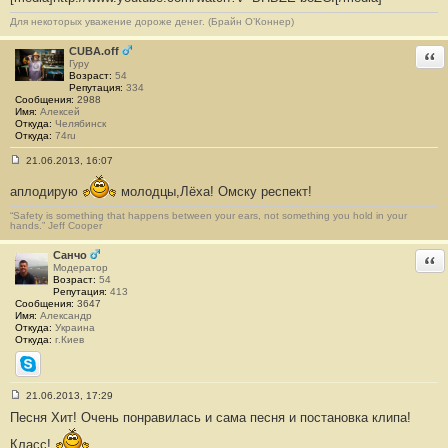
б
щ
Для некоторых уважение дороже денег. (Брайн О’Коннер)
е
н
и
CUBA.off
Отв
е
Гуру
#
Возраст:
54
4
Репутация:
334
Сообщения:
2988
Имя:
Алексей
Откуда:
Челябинск
Откуда:
74ru
21.06.2013, 16:07
С
о
аплодирую
молодцы,Лёха! Омску респект!
о
б
“Safety is something that happens between your ears, not something you hold in your
щ
hands.” Jeff Cooper
е
н
и
Санчо
Отв
е
Модератор
#
Возраст:
54
5
Репутация:
413
Сообщения:
3647
Имя:
Александр
Откуда:
Украина
Откуда:
г.Киев
Skype
21.06.2013, 17:29
С
Песня Хит! Очень понравилась и сама песня и постановка клипа!
о
о
б
Класс!