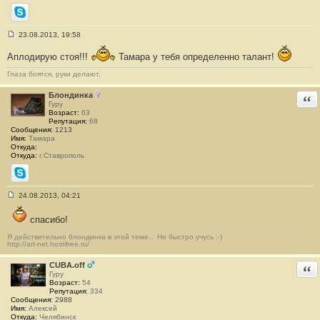
Skype
23.08.2013, 19:58
С
о
Аплодирую стоя!!!
Тамара у тебя определенно талант!
о
б
Глаза боятся, руки делают.
щ
е
н
Блондинка
Отв
и
Гуру
е
Возраст:
63
#
Репутация:
68
1
Сообщения:
1213
8
Имя:
Тамара
Откуда:
Откуда:
г.Ставрополь
Skype
24.08.2013, 04:21
С
о
спасибо!
о
б
щ
Я действительно блондинка в этой теме... Но быстро учусь :-)
http://art-net.hostifree.ru/
е
н
и
CUBA.off
Отв
е
Гуру
#
Возраст:
54
1
Репутация:
334
9
Сообщения:
2988
Имя:
Алексей
Откуда:
Челябинск