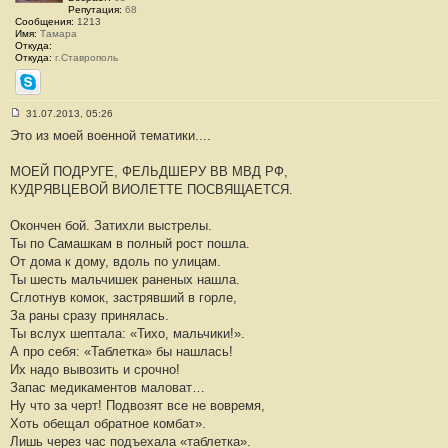
Репутация:
68
Сообщения:
1213
Имя:
Тамара
Откуда:
Откуда:
г.Ставрополь
Skype
31.07.2013, 05:26
С
Это из моей военной тематики....
о
о
б
МОЕЙ ПОДРУГЕ, ФЕЛЬДШЕРУ ВВ МВД РФ,
щ
е
КУДРЯВЦЕВОЙ ВИОЛЕТТЕ ПОСВЯЩАЕТСЯ.
н
и
е
Окончен бой. Затихли выстрелы.
#
Ты по Самашкам в полный рост пошла.
1
2
От дома к дому, вдоль по улицам.
Ты шесть мальчишек раненых нашла.
Сглотнув комок, застрявший в горле,
За раны сразу принялась.
Ты вслух шептала: «Тихо, мальчики!».
А про себя: «Таблетка» бы нашлась!
Их надо вывозить и срочно!
Запас медикаментов маловат…
Ну что за черт! Подвозят все не вовремя,
Хоть обещал обратное комбат».
Лишь через час подъехала «таблетка».