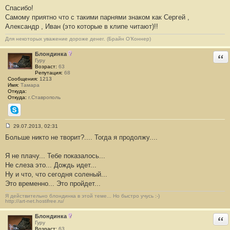
С
Спасибо!
о
о
Самому приятно что с такими парнями знаком как Сергей ,
б
Александр , Иван (это которые в клипе читают)!!
щ
е
н
Для некоторых уважение дороже денег. (Брайн О’Коннер)
и
е
Блондинка
Отв
#
Гуру
1
Возраст:
63
0
Репутация:
68
Сообщения:
1213
Имя:
Тамара
Откуда:
Откуда:
г.Ставрополь
Skype
29.07.2013, 02:31
С
Больше никто не творит?.... Тогда я продолжу....
о
о
б
Я не плачу... Тебе показалось...
щ
е
Не слеза это... Дождь идет...
н
Ну и что, что сегодня соленый...
и
е
Это временно... Это пройдет...
#
1
Я действительно блондинка в этой теме... Но быстро учусь :-)
1
http://art-net.hostifree.ru/
Блондинка
Отв
Гуру
Возраст:
63