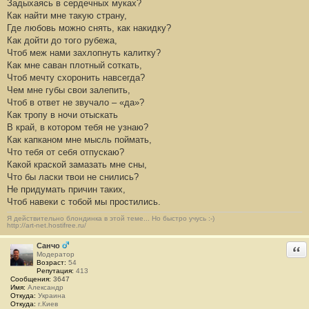
Задыхаясь в сердечных муках?
Как найти мне такую страну,
Где любовь можно снять, как накидку?
Как дойти до того рубежа,
Чтоб меж нами захлопнуть калитку?
Как мне саван плотный соткать,
Чтоб мечту схоронить навсегда?
Чем мне губы свои залепить,
Чтоб в ответ не звучало – «да»?
Как тропу в ночи отыскать
В край, в котором тебя не узнаю?
Как капканом мне мысль поймать,
Что тебя от себя отпускаю?
Какой краской замазать мне сны,
Что бы ласки твои не снились?
Не придумать причин таких,
Чтоб навеки с тобой мы простились.
Я действительно блондинка в этой теме... Но быстро учусь :-)
http://art-net.hostifree.ru/
Санчо
Отв
Модератор
Возраст:
54
Репутация:
413
Сообщения:
3647
Имя:
Александр
Откуда:
Украина
Откуда:
г.Киев