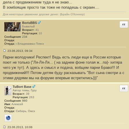
о
дела с продвижением туда я не знаю...
б
В зомбоящик просто так тоже не попадешь с окраин....
щ
е
н
Для некоторых уважение дороже денег. (Брайн О’Коннер)
и
е
BorisBBS
Отв
#
Бывалый
8
Возраст:
41
Репутация:
10
Сообщения:
234
Откуда:
Откуда:
г.Владикавказ-Томск
23.06.2013, 09:34
С
Парни молодчики! Респект! Ведь есть люди еще в России которые
о
о
поют не только ("Ля-Ля-Ля... ( на заднем фоне голая ж...па)- хитяра
б
чего уж тут). А здесь и смысл и подача, вобщем парни Браво!!! И
щ
е
продвижений!!! Потом детям буду расказывать "Вот сына смотри а с
н
этими дядями мы на форуме впервые встретились)))"
и
е
#
TuBort Base
Отв
9
Автор темы, Гуру
Возраст:
39
Репутация:
263
Сообщения:
860
Имя:
Алексей
Откуда:
Откуда:
Сибирь, Омск
Сайт
23.06.2013, 10:06