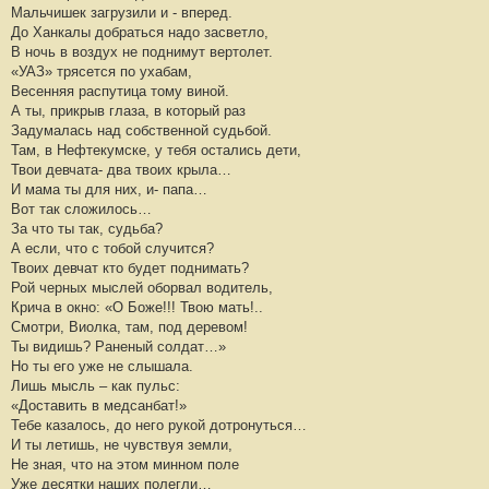
Мальчишек загрузили и - вперед.
До Ханкалы добраться надо засветло,
В ночь в воздух не поднимут вертолет.
«УАЗ» трясется по ухабам,
Весенняя распутица тому виной.
А ты, прикрыв глаза, в который раз
Задумалась над собственной судьбой.
Там, в Нефтекумске, у тебя остались дети,
Твои девчата- два твоих крыла…
И мама ты для них, и- папа…
Вот так сложилось…
За что ты так, судьба?
А если, что с тобой случится?
Твоих девчат кто будет поднимать?
Рой черных мыслей оборвал водитель,
Крича в окно: «О Боже!!! Твою мать!..
Смотри, Виолка, там, под деревом!
Ты видишь? Раненый солдат…»
Но ты его уже не слышала.
Лишь мысль – как пульс:
«Доставить в медсанбат!»
Тебе казалось, до него рукой дотронуться…
И ты летишь, не чувствуя земли,
Не зная, что на этом минном поле
Уже десятки наших полегли…