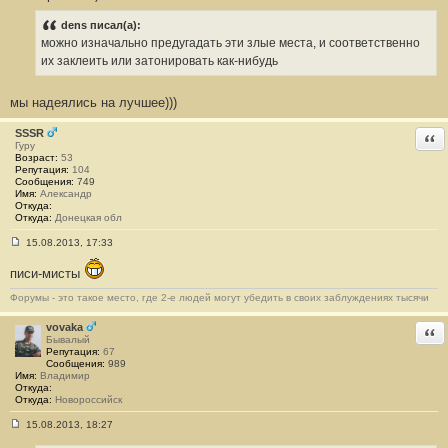
dens писал(а):
можно изначально предугадать эти злые места, и соответственно
их заклеить или затонировать как-нибудь
мы надеялись на лучшее)))
SSSR
Отв
Гуру
Возраст:
53
Репутация:
104
Сообщения:
749
Имя:
Александр
Откуда:
Откуда:
Донецкая обл
15.08.2013, 17:33
С
о
писи-мисты
о
б
Форумы - это такое место, где 2-е людей могут убедить в своих заблуждениях тысячи
щ
е
н
vovaka
Отв
и
Бывалый
е
Репутация:
67
#
Сообщения:
989
1
Имя:
Владимир
0
Откуда:
Откуда:
Новороссийск
15.08.2013, 18:27
С
о