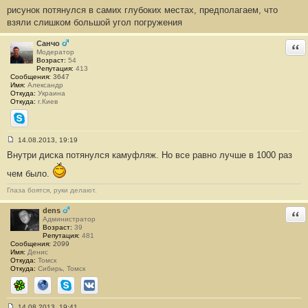
н
рисунок потянулся в самих глубоких местах, предполагаем, что
и
взяли слишком большой угол погружения
е
#
1
Санчо
Отв
Модератор
Возраст:
54
Репутация:
413
Сообщения:
3647
Имя:
Александр
Откуда:
Украина
Откуда:
г.Киев
Skype
14.08.2013, 19:19
С
Внутри диска потянулся камуфляж. Но все равно лучше в 1000 раз
о
о
б
чем было.
щ
е
Глаза боятся, руки делают.
н
и
dens
Отв
е
Администратор
#
Возраст:
39
2
Репутация:
481
Сообщения:
2099
Имя:
Денис
Откуда:
Томск
Откуда:
Сибирь, Томск
ICQ
Сайт
Skype
ВКонтакте
14.08.2013, 19:41