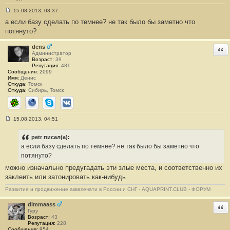
15.08.2013, 03:37
С
а если базу сделать по темнее? не так было бы заметно что
о
о
потянуто?
б
щ
е
dens
Отв
н
Администратор
и
Возраст:
39
е
Репутация:
481
#
Сообщения:
2099
5
Имя:
Денис
Откуда:
Томск
Откуда:
Сибирь, Томск
ICQ
Сайт
Skype
ВКонтакте
15.08.2013, 04:51
С
о
о
petr писал(а):
б
а если базу сделать по темнее? не так было бы заметно что
щ
е
потянуто?
н
можно изначально предугадать эти злые места, и соответственно их
и
е
заклеить или затонировать как-нибудь
#
6
Развитие и продвижение аквапечати в России и СНГ - AQUAPRINT.CLUB - ФОРУМ
dimmaass
Отв
Гуру
Возраст:
43
Репутация:
228
Сообщения:
954