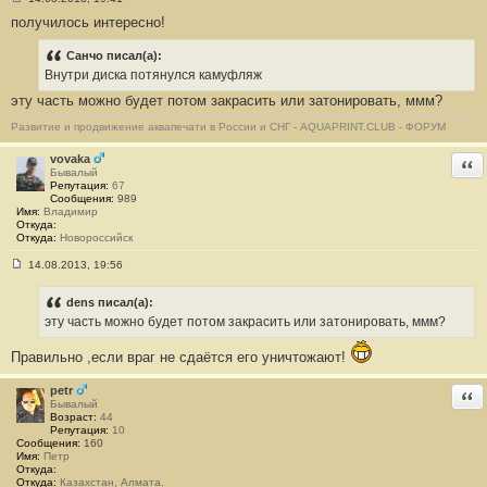
С
получилось интересно!
о
о
б
Санчо писал(а):
щ
е
Внутри диска потянулся камуфляж
н
эту часть можно будет потом закрасить или затонировать, ммм?
и
е
#
Развитие и продвижение аквапечати в России и СНГ - AQUAPRINT.CLUB - ФОРУМ
3
vovaka
Отв
Бывалый
Репутация:
67
Сообщения:
989
Имя:
Владимир
Откуда:
Откуда:
Новороссийск
14.08.2013, 19:56
С
о
о
dens писал(а):
б
эту часть можно будет потом закрасить или затонировать, ммм?
щ
е
н
Правильно ,если враг не сдаётся его уничтожают!
и
е
petr
Отв
#
Бывалый
4
Возраст:
44
Репутация:
10
Сообщения:
160
Имя:
Петр
Откуда:
Откуда:
Казахстан, Алмата.