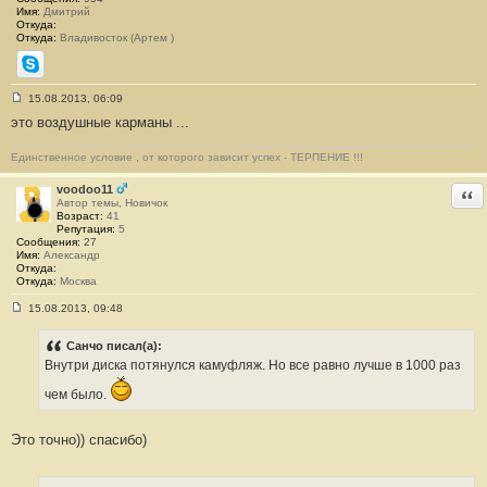
Имя:
Дмитрий
Откуда:
Откуда:
Владивосток (Артем )
Skype
15.08.2013, 06:09
С
это воздушные карманы ...
о
о
б
Единственное условие , от которого зависит успех - ТЕРПЕНИЕ !!!
щ
е
н
voodoo11
Отв
и
Автор темы, Новичок
е
Возраст:
41
#
Репутация:
5
7
Сообщения:
27
Имя:
Александр
Откуда:
Откуда:
Москва
15.08.2013, 09:48
С
о
о
Санчо писал(а):
б
Внутри диска потянулся камуфляж. Но все равно лучше в 1000 раз
щ
е
чем было.
н
и
е
#
Это точно)) спасибо)
8