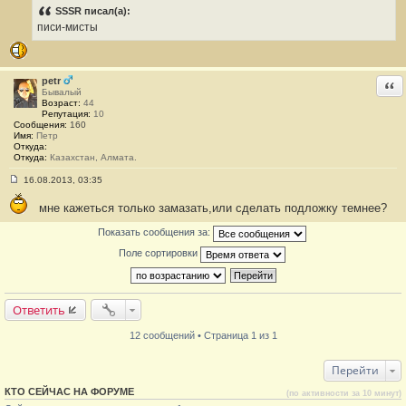
о
SSSR писал(а):
б
писи-мисты
щ
е
н
и
е
petr
Отв
#
Бывалый
1
Возраст:
44
1
Репутация:
10
Сообщения:
160
Имя:
Петр
Откуда:
Откуда:
Казахстан, Алмата.
16.08.2013, 03:35
С
о
мне кажеться только замазать,или сделать подложку темнее?
о
б
щ
Показать сообщения за:
е
Поле сортировки
н
и
е
#
1
Ответить
2
12 сообщений • Страница 1 из 1
Перейти
КТО СЕЙЧАС НА ФОРУМЕ
(по активности за 10 минут)