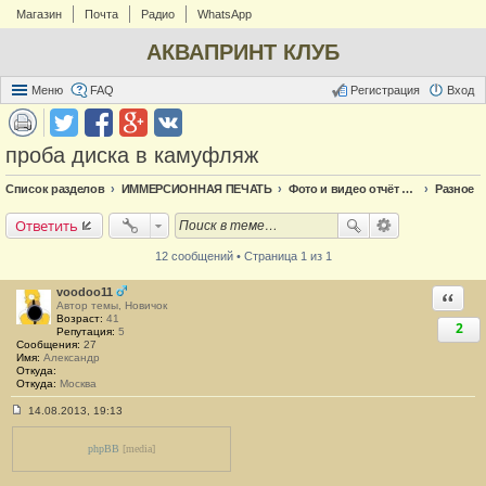
Магазин
Почта
Радио
WhatsApp
АКВАПРИНТ КЛУБ
Меню
FAQ
Регистрация
Вход
проба диска в камуфляж
Список разделов
ИММЕРСИОННАЯ ПЕЧАТЬ
Фото и видео отчёт по аквапечати
Разное
Ответить
12 сообщений • Страница 1 из 1
voodoo11
Ответи
Автор темы, Новичок
Возраст:
41
2
Репутация:
5
Сообщения:
27
Имя:
Александр
Откуда:
Откуда:
Москва
14.08.2013, 19:13
С
о
о
phpBB
[media]
б
щ
е