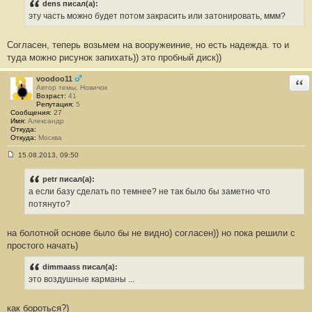
dens писал(а):
эту часть можно будет потом закрасить или затонировать, ммм?
Согласен, теперь возьмем на вооружеиние, но есть надежда. то и
туда можно рисунок запихать)) это пробный диск))
voodoo11
Отв
Автор темы, Новичок
Возраст:
41
Репутация:
5
Сообщения:
27
Имя:
Александр
Откуда:
Откуда:
Москва
15.08.2013, 09:50
С
о
о
petr писал(а):
б
а если базу сделать по темнее? не так было бы заметно что
щ
е
потянуто?
н
и
е
на болотной основе было бы не видно) согласен)) но пока решили с
#
простого начать)
9
dimmaass писал(а):
это воздушные карманы ...
как бороться?)