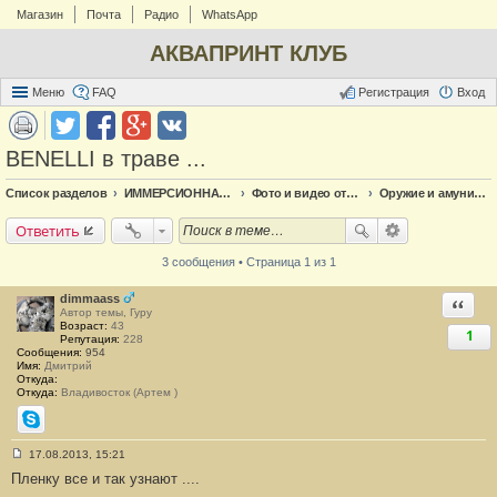
Магазин
Почта
Радио
WhatsApp
АКВАПРИНТ КЛУБ
Меню
FAQ
Регистрация
Вход
BENELLI в траве ...
Список разделов
ИММЕРСИОННАЯ ПЕЧАТЬ
Фото и видео отчёт по аквапечати
Оружие и амуниция
Ответить
3 сообщения • Страница 1 из 1
dimmaass
Ответи
Автор темы, Гуру
Возраст:
43
1
Репутация:
228
Сообщения:
954
Имя:
Дмитрий
Откуда:
Откуда:
Владивосток (Артем )
Skype
17.08.2013, 15:21
С
Пленку все и так узнают ....
о
о