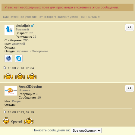
б
щ
У вас нет необходимых прав для просмотра вложений в этом сообщении.
е
н
и
Единственное условие , от которого зависит успех - ТЕРПЕНИЕ !!!
е
#
dmitrijttk
Отв
1
Бывалый
Возраст:
52
Репутация:
25
Сообщения:
205
Имя:
Дмитрий
Откуда:
Откуда:
Украина, г.Запорожье
Сайт
Skype
18.08.2013, 05:34
С
о
о
б
щ
Aqua3Ddesign
Отв
е
Новичок
н
Репутация:
3
и
Сообщения:
10
е
Имя:
Игорь
#
Откуда:
2
18.08.2013, 07:19
С
о
Круто!
о
б
щ
Показать сообщения за:
е