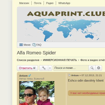
Магазин
Почта
Радио
WhatsApp
Меню
FAQ
Alfa Romeo Spider
Список разделов
ИММЕРСИОННАЯ ПЕЧАТЬ
Фото и видео отчё
Ответить
Artiom
»
07.12.2013, 21:21
Artiom
С
Автор темы, Бывалый
Eshco odin davolniy klient
о
о
б
щ
е
У вас нет необходимых прав
н
и
е
#