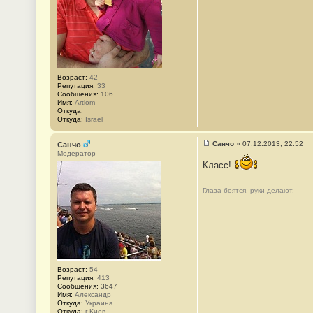
1
Возраст:
42
Репутация:
33
Сообщения:
106
Имя:
Artiom
Откуда:
Откуда:
Israel
Санчо
»
07.12.2013, 22:52
Санчо
С
Модератор
о
Класс!
о
б
щ
Глаза боятся, руки делают.
е
н
и
е
#
2
Возраст:
54
Репутация:
413
Сообщения:
3647
Имя:
Александр
Откуда:
Украина
Откуда:
г.Киев