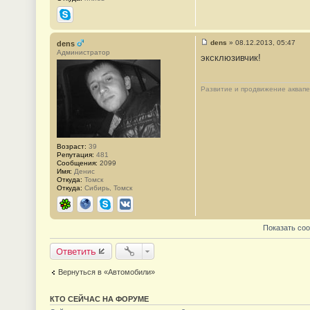
Skype
dens
»
08.12.2013, 05:47
dens
С
Администратор
эксклюзивчик!
о
о
б
щ
Развитие и продвижение аквап
е
н
и
е
#
3
Возраст:
39
Репутация:
481
Сообщения:
2099
Имя:
Денис
Откуда:
Томск
Откуда:
Сибирь, Томск
ICQ
Сайт
Skype
ВКонтакте
Показать со
Ответить
Вернуться в «Автомобили»
КТО СЕЙЧАС НА ФОРУМЕ