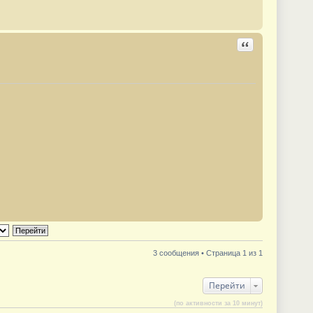
Ответить с цита
3 сообщения • Страница 1 из 1
Перейти
(по активности за 10 минут)