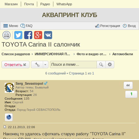
Магазин
Почта
Радио
WhatsApp
АКВАПРИНТ КЛУБ
Меню
FAQ
Регистрация
Вход
TOYOTA Carina II салончик
Список разделов
ИММЕРСИОННАЯ ПЕЧАТЬ
Фото и видео отчёт по аквапечати
Автомобили
Ответить
6 сообщений • Страница 1 из 1
Serg_Sevastopol
Ответи
Автор темы, Бывалый
Возраст:
54
1
Репутация:
26
Сообщения:
135
Имя:
Сергей
Откуда:
Откуда:
Город Герой СЕВАСТОПОЛЬ
Сайт
22.11.2013, 22:06
С
Наконец то удалось сфоткать старую работу "TOYOTA Carina II"
о
о