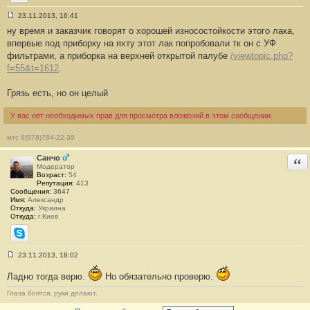
Сайт
23.11.2013, 16:41
С
ну время и заказчик говорят о хорошей износостойкости этого лака,
о
о
впервые под приборку на яхту этот лак попробовали тк он с УФ
б
фильтрами, а приборка на верхней открытой палубе
/viewtopic.php?
щ
е
f=55&t=1612
.
н
и
е
Грязь есть, но он целый
#
5
У вас нет необходимых прав для просмотра вложений в этом сообщении.
мтс 8(978)784-22-39
Санчо
Отв
Модератор
Возраст:
54
Репутация:
413
Сообщения:
3647
Имя:
Александр
Откуда:
Украина
Откуда:
г.Киев
Skype
23.11.2013, 18:02
С
о
Ладно тогда верю.
Но обязательно проверю.
о
б
Глаза боятся, руки делают.
щ
е