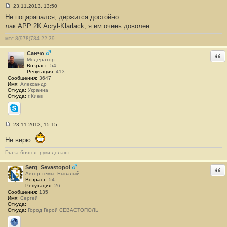
23.11.2013, 13:50
С
Не поцарапался, держится достойно
о
о
лак APP 2K Acryl-Klarlack, я им очень доволен
б
щ
мтс 8(978)784-22-39
е
н
и
Санчо
Отв
е
Модератор
#
Возраст:
54
3
Репутация:
413
Сообщения:
3647
Имя:
Александр
Откуда:
Украина
Откуда:
г.Киев
Skype
23.11.2013, 15:15
С
о
Не верю.
о
б
Глаза боятся, руки делают.
щ
е
н
Serg_Sevastopol
Отв
и
Автор темы, Бывалый
е
Возраст:
54
#
Репутация:
26
4
Сообщения:
135
Имя:
Сергей
Откуда:
Откуда:
Город Герой СЕВАСТОПОЛЬ