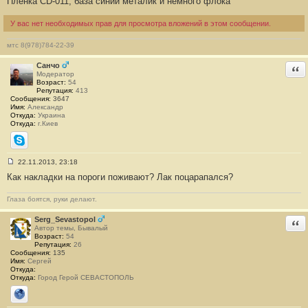
Пленка CD-011, база синий металик и немного флока
б
щ
е
У вас нет необходимых прав для просмотра вложений в этом сообщении.
н
и
мтс 8(978)784-22-39
е
#
1
Санчо
Отв
Модератор
Возраст:
54
Репутация:
413
Сообщения:
3647
Имя:
Александр
Откуда:
Украина
Откуда:
г.Киев
Skype
22.11.2013, 23:18
С
Как накладки на пороги поживают? Лак поцарапался?
о
о
б
Глаза боятся, руки делают.
щ
е
н
Serg_Sevastopol
Отв
и
Автор темы, Бывалый
е
Возраст:
54
#
Репутация:
26
2
Сообщения:
135
Имя:
Сергей
Откуда:
Откуда:
Город Герой СЕВАСТОПОЛЬ
Сайт