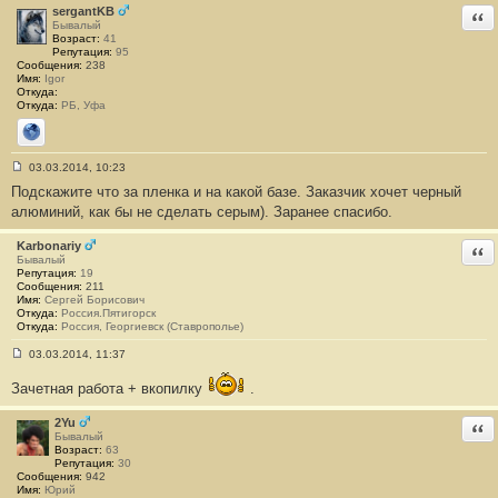
щ
sergantKB
Отв
е
Бывалый
н
Возраст:
41
и
Репутация:
95
е
Сообщения:
238
#
Имя:
Igor
6
Откуда:
Откуда:
РБ, Уфа
Сайт
03.03.2014, 10:23
С
Подскажите что за пленка и на какой базе. Заказчик хочет черный
о
о
алюминий, как бы не сделать серым). Заранее спасибо.
б
щ
е
Karbonariy
Отв
н
Бывалый
и
Репутация:
19
е
Сообщения:
211
#
Имя:
Сергей Борисович
7
Откуда:
Россия.Пятигорск
Откуда:
Россия, Георгиевск (Ставрополье)
03.03.2014, 11:37
С
о
Зачетная работа + вкопилку
.
о
б
щ
2Yu
Отв
е
Бывалый
н
Возраст:
63
и
Репутация:
30
е
Сообщения:
942
#
Имя:
Юрий
8