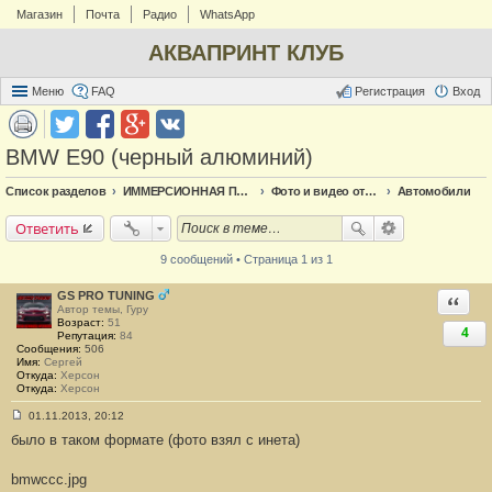
Магазин
Почта
Радио
WhatsApp
АКВАПРИНТ КЛУБ
Меню
FAQ
Регистрация
Вход
BMW E90 (черный алюминий)
Список разделов
ИММЕРСИОННАЯ ПЕЧАТЬ
Фото и видео отчёт по аквапечати
Автомобили
Ответить
9 сообщений • Страница 1 из 1
GS PRO TUNING
Ответи
Автор темы, Гуру
Возраст:
51
4
Репутация:
84
Сообщения:
506
Имя:
Сергей
Откуда:
Херсон
Откуда:
Херсон
01.11.2013, 20:12
С
было в таком формате (фото взял с инета)
о
о
б
bmwccc.jpg
щ
е