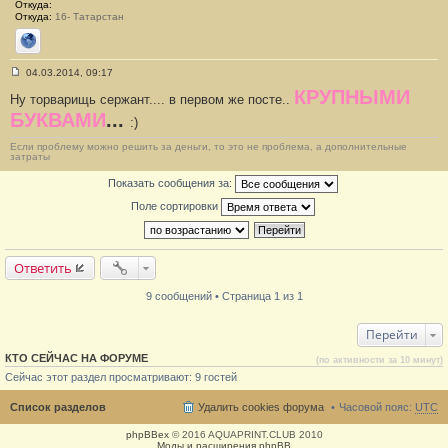
Откуда:
Откуда:
16- Татарстан
Сайт
04.03.2014, 09:17
С
КРУПНЫМИ
о
Ну торварищь сержант.... в первом же посте..
о
БУКВАМИ
...
б
:)
щ
е
Если проблему можно решить за деньги, то это не проблема, а дополнительные
н
затраты
и
е
Показать сообщения за:
#
9
Поле сортировки
Ответить
9 сообщений • Страница 1 из 1
Перейти
КТО СЕЙЧАС НА ФОРУМЕ
(по активности за 10 минут)
Сейчас этот раздел просматривают: 9 гостей
Список разделов
Удалить cookies форума
Часовой пояс:
UTC
phpBBex
© 2016 AQUAPRINT.CLUB 2010
Моды и расширения phpBB