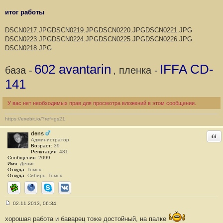
н
итог работы
и
е
#
DSCN0217.JPG
DSCN0219.JPG
DSCN0220.JPG
DSCN0221.JPG
1
DSCN0223.JPG
DSCN0224.JPG
DSCN0225.JPG
DSCN0226.JPG
DSCN0218.JPG
602 avantarin
IFFA CD-
база -
, пленка -
141
У вас нет необходимых прав для просмотра вложений в этом сообщении.
https://exebit.io/?ref=gs21
dens
Отв
Администратор
Возраст:
39
Репутация:
481
Сообщения:
2099
Имя:
Денис
Откуда:
Томск
Откуда:
Сибирь, Томск
ICQ
Сайт
Skype
ВКонтакте
02.11.2013, 06:34
С
о
хорошая работа и баварец тоже достойный, на палке
о