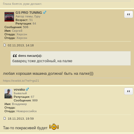
е
Глаза боятся, руки делают.
н
и
GS PRO TUNING
Отв
е
Автор темы, Гуру
#
Возраст:
51
4
Репутация:
84
Сообщения:
506
Имя:
Сергей
Откуда:
Херсон
Откуда:
Херсон
02.11.2013, 14:18
С
о
о
dens писал(а):
б
баварец тоже достойный, на палке
щ
е
н
любая хорошая машина должна! быть на палке)))
и
е
#
https://exebit.io/?ref=gs21
5
vovaka
Отв
Бывалый
Репутация:
67
Сообщения:
989
Имя:
Владимир
Откуда:
Откуда:
Новороссийск
18.11.2013, 19:59
С
о
Так-то покрасивей будет
о
б