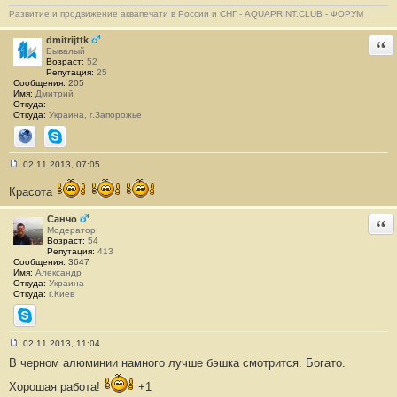
б
Развитие и продвижение аквапечати в России и СНГ - AQUAPRINT.CLUB - ФОРУМ
щ
е
н
dmitrijttk
Отв
и
Бывалый
е
Возраст:
52
#
Репутация:
25
2
Сообщения:
205
Имя:
Дмитрий
Откуда:
Откуда:
Украина, г.Запорожье
Сайт
Skype
02.11.2013, 07:05
С
о
Красота
о
б
щ
Санчо
Отв
е
Модератор
н
Возраст:
54
и
Репутация:
413
е
Сообщения:
3647
#
Имя:
Александр
3
Откуда:
Украина
Откуда:
г.Киев
Skype
02.11.2013, 11:04
С
В черном алюминии намного лучше бэшка смотрится. Богато.
о
о
б
Хорошая работа!
+1
щ