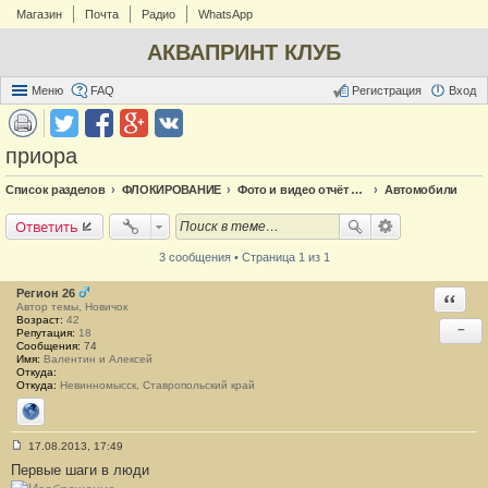
Магазин
Почта
Радио
WhatsApp
АКВАПРИНТ КЛУБ
Меню
FAQ
Регистрация
Вход
приора
Список разделов
ФЛОКИРОВАНИЕ
Фото и видео отчёт по флоку
Автомобили
Ответить
3 сообщения • Страница 1 из 1
Регион 26
Ответи
Автор темы, Новичок
Возраст:
42
−
Репутация:
18
Сообщения:
74
Имя:
Валентин и Алексей
Откуда:
Откуда:
Невинномысск, Ставропольский край
Сайт
17.08.2013, 17:49
С
Первые шаги в люди
о
о