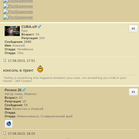
б
щ
е
н
и
е
#
CUBA.off
Отв
1
Гуру
Возраст:
54
Репутация:
334
Сообщения:
2988
Имя:
Алексей
Откуда:
Челябинск
Откуда:
74ru
17.08.2013, 17:51
С
о
консоль в принт
о
б
“Safety is something that happens between your ears, not something you hold in your
щ
hands.” Jeff Cooper
е
н
и
Регион 26
Отв
е
Автор темы, Новичок
#
Возраст:
42
2
Репутация:
18
Сообщения:
74
Имя:
Валентин и Алексей
Откуда:
Откуда:
Невинномысск, Ставропольский край
Сайт
17.08.2013, 18:15
С