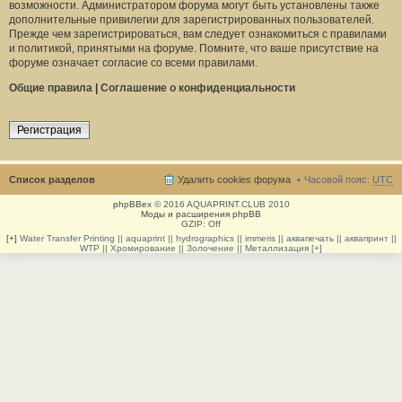
возможности. Администратором форума могут быть установлены также
дополнительные привилегии для зарегистрированных пользователей.
Прежде чем зарегистрироваться, вам следует ознакомиться с правилами
и политикой, принятыми на форуме. Помните, что ваше присутствие на
форуме означает согласие со всеми правилами.
Общие правила
|
Соглашение о конфиденциальности
Регистрация
Список разделов
Удалить cookies форума
Часовой пояс:
UTC
phpBBex
© 2016 AQUAPRINT.CLUB 2010
Моды и расширения phpBB
GZIP: Off
[+]
Water Transfer Printing || aquaprint || hydrographics || immeris || аквапечать || аквапринт ||
WTP || Хромирование || Золочение || Металлизация [+]