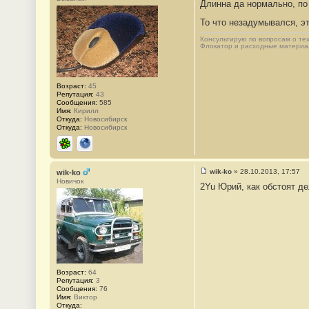
Длинна да нормально, по 
о
о
б
То что незадумывался, эт
щ
е
Консультирую по вопросам о те
н
Флокатор и расходные материалы
и
е
#
1
Возраст:
45
4
Репутация:
43
3
Сообщения:
585
Имя:
Кирилл
Откуда:
Новосибирск
Откуда:
Новосибирск
ICQ
Сайт
wik-ko
»
28.10.2013, 17:57
wik-ko
С
Новичок
2Yu Юрий, как обстоят д
о
о
б
щ
е
н
и
е
#
1
4
Возраст:
64
4
Репутация:
3
Сообщения:
76
Имя:
Виктор
Откуда: