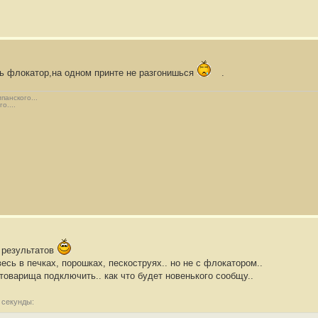
ть флокатор,на одном принте не разгонишься
.
панского...
о....
 результатов
весь в печках, порошках, пескоструях.. но не с флокатором..
товарища подключить.. как что будет новенького сообщу..
 секунды: