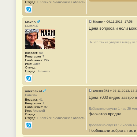
Откуда:
Г Копейск .Челябенская область
и
е
#
Skype
1
5
1
Maxno
»
06.11.2013, 17:58
Maxno
С
Бывалый
Цена вопроса и если мож
о
о
б
щ
Ни что так не уверяет в веру ч
е
н
и
Возраст:
50
е
Репутация:
7
#
Сообщения:
297
1
Имя:
Олег
5
Откуда:
2
Откуда:
Тольятти
Skype
алексей74
»
06.11.2013, 18:
алексей74
С
Новичок
Цена 7000 видео завтро 
о
Возраст:
41
о
Репутация:
1
б
Сообщения:
92
щ
Добавлено спустя 1 час 29 ми
Имя:
Алексей
е
флокатор продал.
Откуда:
н
Откуда:
Г Копейск .Челябенская область
и
е
Добавлено спустя 17 часов 4 
#
Skype
Пообещали зобрать так и
1
5