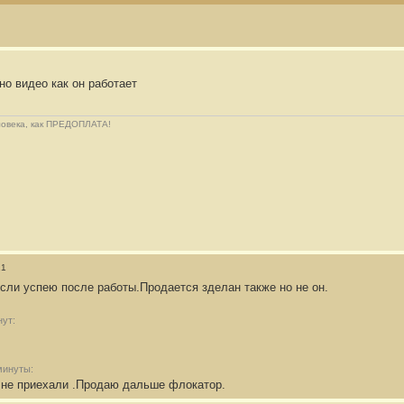
но видео как он работает
еловека, как ПРЕДОПЛАТА!
21
если успею после работы.Продается зделан также но не он.
нут:
минуты:
 не приехали .Продаю дальше флокатор.