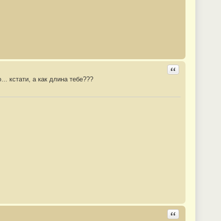
Ответить с цита
.. кстати, а как длина тебе???
Ответить с цита