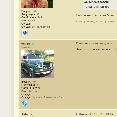
1
Siriec писал(а):
4
на одном принте
6
Возраст:
63
Репутация:
30
Согласен... но и на 5 час
Сообщения:
942
Имя:
Юрий
Если проблему можно решить за
Откуда:
Откуда:
16- Татарстан
Сайт
wik-ko
»
28.10.2013, 19:12
wik-ko
С
Новичок
Значит пока начну и я с
о
о
б
щ
е
н
и
е
#
1
4
Возраст:
64
7
Репутация:
3
Сообщения:
76
Имя:
Виктор
Откуда:
Откуда:
Украина, Львовская обл.
Skype
Siriec
»
28.10.2013, 19:16
Siriec
С