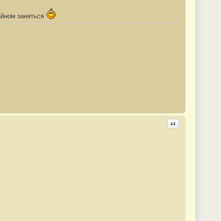
зайном заняться
Ответить с цита