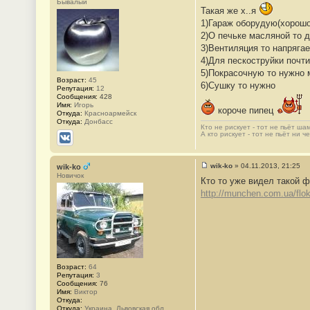
Бывалый
о
Такая же х..я
о
1)Гараж оборудую(хорошо
б
щ
2)О печьке масляной то 
е
3)Вентиляция то напрягае
н
и
4)Для пескоструйки почт
е
5)Покрасочную то нужно 
#
Возраст:
45
1
6)Сушку то нужно
Репутация:
12
4
Сообщения:
428
8
Имя:
Игорь
короче пипец
Откуда:
Красноармейск
Откуда:
Донбасс
Кто не рискует - тот не пьёт шам
А кто рискует - тот не пьёт ни чег
ВКонтакте
wik-ko
»
04.11.2013, 21:25
wik-ko
С
Новичок
Кто то уже видел такой 
о
о
http://munchen.com.ua/flok
б
щ
е
н
и
е
#
1
4
Возраст:
64
9
Репутация:
3
Сообщения:
76
Имя:
Виктор
Откуда:
Откуда:
Украина, Львовская обл.