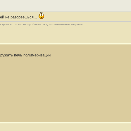
тей не разорвешься...
 деньги, то это не проблема, а дополнительные затраты
ооружать печь полимеризации