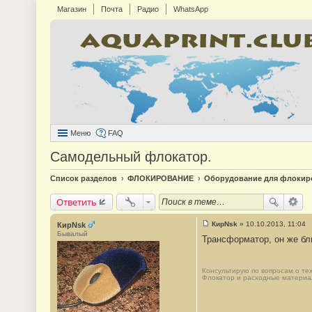
Магазин
Почта
Радио
WhatsApp
Меню
FAQ
Самодельный флокатор.
Список разделов
ФЛОКИРОВАНИЕ
Оборудование для флокир
Ответить
КирNsk
»
10.10.2013, 11:04
КирNsk
С
Бывалый
Трансформатор, он же бл
о
о
б
щ
Консультирую по вопросам о те
е
Флокатор и расходные материалы
н
и
е
#