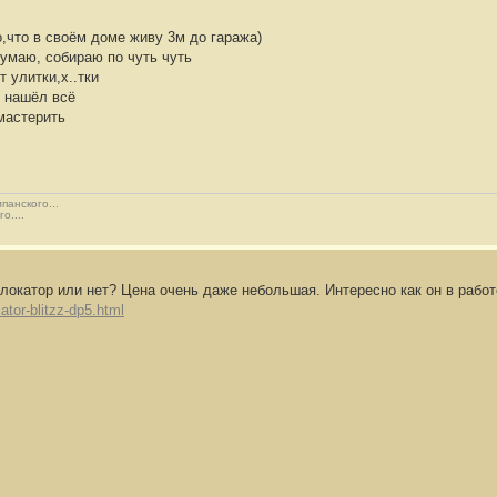
,что в своём доме живу 3м до гаража)
думаю, собираю по чуть чуть
т улитки,х..тки
и нашёл всё
мастерить
панского...
о....
флокатор или нет? Цена очень даже небольшая. Интересно как он в работ
ator-blitzz-dp5.html