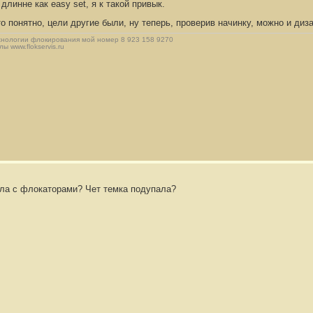
длинне как easy set, я к такой привык.
о понятно, цели другие были, ну теперь, проверив начинку, можно и ди
хнологии флокирования мой номер 8 923 158 9270
 www.flokservis.ru
ела с флокаторами? Чет темка подупала?