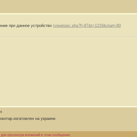
ение про данное устройство
/viewtopic.php?f=87&t=1219&start=80
48
отар.изгатовлен на украине.
 для просмотра вложений в этом сообщении.