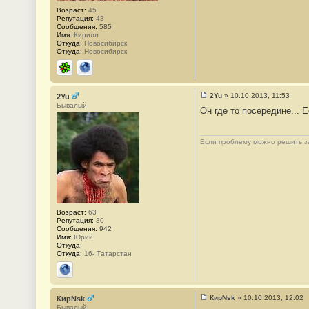
1
Возраст:
45
4
Репутация:
43
1
Сообщения:
585
Имя:
Кирилл
Откуда:
Новосибирск
Откуда:
Новосибирск
ICQ
Сайт
2Yu
»
10.10.2013, 11:53
2Yu
С
Бывалый
Он где то посередине... Е
о
о
б
щ
Если проблему можно решить за
е
н
и
е
#
1
4
2
Возраст:
63
Репутация:
30
Сообщения:
942
Имя:
Юрий
Откуда:
Откуда:
16- Татарстан
Сайт
КирNsk
»
10.10.2013, 12:02
КирNsk
С
Бывалый