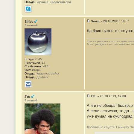
Откуда:
Украина, Львовская обл.
Skype
Siriec
»
28.10.2013, 18:57
Siriec
С
Бывалый
о
Да,блин нужно то покупа
о
б
щ
Кто не рискует - тот не пьёт шам
е
А кто рискует - тот не пьёт ни чег
н
и
е
#
Возраст:
45
1
Репутация:
12
4
Сообщения:
428
5
Имя:
Игорь
Откуда:
Красноармейск
Откуда:
Донбасс
ВКонтакте
2Yu
»
28.10.2013, 19:00
2Yu
С
Бывалый
о
А я и не обещал быстрых
о
б
А если серьезно, то да.. 
щ
уже думал на субподряд 
е
н
и
Добавлено спустя 1 минуту 34
е
#