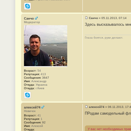
Skype
Санчо
»
05.11.2013, 07:14
Санчо
С
Модератор
Здесь высказывалось мн
о
о
б
щ
Глаза боятся, руки делают.
е
н
и
е
#
1
5
0
Возраст:
54
Репутация:
413
Сообщения:
3647
Имя:
Александр
Откуда:
Украина
Откуда:
г.Киев
Skype
алексей74
»
06.11.2013, 17:
алексей74
С
Новичок
ПРодам самодельный флок
о
Возраст:
41
о
Репутация:
1
б
Сообщения:
92
щ
Имя:
Алексей
е
У вас нет необходимых прав
Откуда:
н