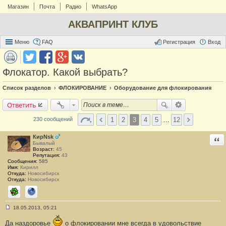
Магазин
Почта
Радио
WhatsApp
АКВАПРИНТ КЛУБ
Меню
FAQ
Регистрация
Вход
Флокатор. Какой выбрать?
Список разделов
ФЛОКИРОВАНИЕ
Оборудование для флокирования
Ответить
1
2
3
4
5
…
12
230 сообщений
КирNsk
Отв
Бывалый
Возраст:
45
Репутация:
43
Сообщения:
585
Имя:
Кирилл
Откуда:
Новосибирск
Откуда:
Новосибирск
ICQ
Сайт
18.05.2013, 05:21
С
о
Да наздоровье
о флокировании мне всегда в удовольствие
о