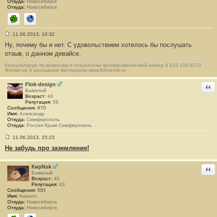
Откуда:
Новосибирск
Откуда:
Новосибирск
ICQ
Сайт
11.06.2013, 10:32
С
Ну, почему бы и нет. С удовольствием хотелось бы послушать
о
о
отзыв, о данном девайсе.
б
щ
Консультирую по вопросам о технологии флокирования мой номер 8 923 158 9270
е
Флокатор и расходные материалы www.flokservis.ru
н
и
Flok-design
Отв
е
Бывалый
#
Возраст:
44
5
Репутация:
58
5
Сообщения:
870
Имя:
Александр
Откуда:
Симферополь
Откуда:
Россия Крым Симферополь
11.06.2013, 15:23
С
Не забудь про заземление!
о
о
б
щ
КирNsk
Отв
е
Бывалый
н
Возраст:
45
и
Репутация:
43
е
Сообщения:
585
#
Имя:
Кирилл
5
Откуда:
Новосибирск
6
Откуда:
Новосибирск