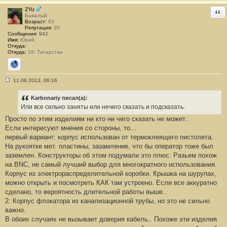
2
2Yu
Отв
Бывалый
Возраст:
63
Репутация:
30
Сообщения:
942
Имя:
Юрий
Откуда:
Откуда:
16- Татарстан
Сайт
11.06.2013, 06:16
С
о
о
Karbonariy писал(а):
б
Или все сильно заняты или нечего сказать и подсказать.
щ
е
Просто по этим изделиям ни кто ни чего сказать не может..
н
Если интересуют мнения со стороны, то...
и
е
первый вариант: корпус использован от термоклеящего пистолета.
#
На рукоятке мет. пластины, зазамление, что бы оператор тоже был
5
3
заземлен. Конструкторы об этом подумали это плюс. Разьем похож
на BNC, не самый лучший выбор для многократного использования.
Корпус из электрораспределительной коробки. Крышка на шурупах,
можно открыть и посмотреть КАК там устроено. Если все аккуратно
сделано, то вероятность длительной работы выше..
2: Корпус флокатора из канализационной трубы, но это не сильно
важно.
В обоих случаях не вызывает доверия кабель.. Похоже эти изделия