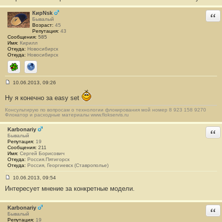
КирNsk
Отв
Бывалый
Возраст:
45
Репутация:
43
Сообщения:
585
Имя:
Кирилл
Откуда:
Новосибирск
Откуда:
Новосибирск
ICQ
Сайт
10.06.2013, 09:26
С
о
Ну я конечно за easy set
о
б
Консультирую по вопросам о технологии флокирования мой номер 8 923 158 9270
щ
Флокатор и расходные материалы www.flokservis.ru
е
н
и
Karbonariy
Отв
е
Бывалый
#
Репутация:
19
4
Сообщения:
211
7
Имя:
Сергей Борисович
Откуда:
Россия.Пятигорск
Откуда:
Россия, Георгиевск (Ставрополье)
10.06.2013, 09:54
С
Интересует мнение за конкретные модели.
о
о
б
щ
Karbonariy
Отв
е
Бывалый
н
Репутация:
19