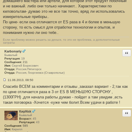
домашнего мастера или артели, для которой этот продукт побочный
и не важный. либо они только начинают.. Характеристики по
киловольтам- думаю это не все так точно, вряд ли использовались
измерительные приборы..
По цене- если она отличается от ES раза в 4 и более в меньшую
сторону, то есть смысл для отработки технологии и опытов, и
понимания нужно ли оно тебе..
Если проблему можно решить за деньги, то это не проблема, а дополнительные
затраты
Karbonariy
Отв
Бывалый
Репутация:
19
Сообщения:
211
Имя:
Сергей Борисович
Откуда:
Россия.Пятигорск
Откуда:
Россия, Георгиевск (Ставрополье)
11.06.2013, 08:50
С
Спасибо ВСЕМ за комментарии и отзывы ,заказал вариант - 2,так как
о
о
по цене отличается раза в 3 от ES В МЕНЬШУЮ СТОРОНУ ,
б
(1300ГРН) ,для начала работы думаю - пойдет а там увидим ,есть
щ
е
такая поговорка -Хочется -хуже чем болит.Всем удачи в работе !
н
и
е
КирNsk
Отв
#
Бывалый
5
Возраст:
45
4
Репутация:
43
Сообщения:
585
Имя:
Кирилл