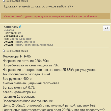
10.06.2013, 06:38
С
Подскажите какой флокатор лучше выбрать? -
о
о
б
щ
У вас нет необходимых прав для просмотра вложений в этом сообщении.
е
н
и
Karbonariy
е
Отв
Бывалый
#
Репутация:
4
19
Сообщения:
5
211
Имя:
Сергей Борисович
Откуда:
Россия.Пятигорск
Откуда:
Россия, Георгиевск (Ставрополье)
10.06.2013, 07:23
С
Флокаторы FTR-85
о
о
Напряжение питания 220в 50гц.
б
Потребляемая от сети мощность 7Вт.
щ
е
Напряжение электростатического поля 25-85kV регулируемое.
н
Ток коронарного разряда 35мкА.
и
е
Вес рукоятки 400гр.
#
Кнопка пыле-защищённая герконовая.
4
6
Бункер сменный 0,75л.
Кабель флокатора 4м.
Гарантия 18 месяцев.
Послегарантийное обслуживание.
Цена: 2400гр.Это который с пистолетной ручкой. рисунок №2
напряжение электростатического поля 20-60kv кто что посоветует?