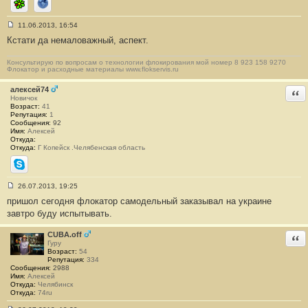
ICQ
Сайт
11.06.2013, 16:54
С
Кстати да немаловажный, аспект.
о
о
б
Консультирую по вопросам о технологии флокирования мой номер 8 923 158 9270
щ
Флокатор и расходные материалы www.flokservis.ru
е
н
алексей74
и
Отв
е
Новичок
#
Возраст:
41
5
Репутация:
1
7
Сообщения:
92
Имя:
Алексей
Откуда:
Откуда:
Г Копейск .Челябенская область
Skype
26.07.2013, 19:25
С
пришол сегодня флокатор самодельный заказывал на украине
о
о
завтро буду испытывать.
б
щ
е
CUBA.off
Отв
н
Гуру
и
Возраст:
54
е
Репутация:
334
#
Сообщения:
2988
5
Имя:
Алексей
8
Откуда:
Челябинск
Откуда:
74ru