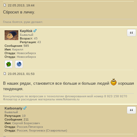
22.05.2013, 19:44
С
Сбросил в личку.
о
о
б
Глаза боятся, руки делают.
щ
е
н
КирNsk
Отв
и
Бывалый
е
Возраст:
45
#
Репутация:
43
4
Сообщения:
585
3
Имя:
Кирилл
Откуда:
Новосибирск
Откуда:
Новосибирск
ICQ
Сайт
23.05.2013, 01:53
С
о
В наших рядах, становится все больше и больше людей
хорошая
о
б
тенденция.
щ
е
Консультирую по вопросам о технологии флокирования мой номер 8 923 158 9270
н
Флокатор и расходные материалы www.flokservis.ru
и
е
Karbonariy
Отв
#
Бывалый
4
Репутация:
19
4
Сообщения:
211
Имя:
Сергей Борисович
Откуда:
Россия.Пятигорск
Откуда:
Россия, Георгиевск (Ставрополье)