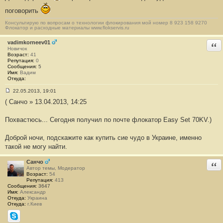
б
поговорить
щ
е
н
Консультирую по вопросам о технологии флокирования мой номер 8 923 158 9270
Флокатор и расходные материалы www.flokservis.ru
и
е
#
vadimkorneev01
Отв
4
Новичок
1
Возраст:
41
Репутация:
0
Сообщения:
5
Имя:
Вадим
Откуда:
22.05.2013, 19:01
С
( Санчо » 13.04.2013, 14:25
о
о
б
Похвастюсь... Сегодня получил по почте флокатор Easy Set 70KV.)
щ
е
н
Доброй ночи, подскажите как купить сие чудо в Украине, именно
и
е
такой не могу найти.
#
4
2
Санчо
Отв
Автор темы, Модератор
Возраст:
54
Репутация:
413
Сообщения:
3647
Имя:
Александр
Откуда:
Украина
Откуда:
г.Киев
Skype