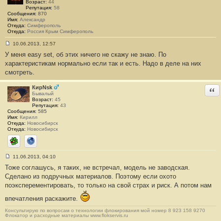
Возраст:
44
Репутация:
58
Сообщения:
870
Имя:
Александр
Откуда:
Симферополь
Откуда:
Россия Крым Симферополь
10.06.2013, 12:57
С
У меня easy set, об этих ничего не скажу не знаю. По
о
о
характеристикам нормально если так и есть. Надо в деле на них
б
смотреть.
щ
е
н
КирNsk
Отв
и
Бывалый
е
Возраст:
45
#
Репутация:
43
5
Сообщения:
585
1
Имя:
Кирилл
Откуда:
Новосибирск
Откуда:
Новосибирск
ICQ
Сайт
11.06.2013, 04:10
С
Тоже соглашусь, я таких, не встречал, модель не заводская.
о
о
Сделано из подручных материалов. Поэтому если охото
б
поэксперементировать, то только на свой страх и риск. А потом нам
щ
е
н
впечатления раскажите.
и
е
Консультирую по вопросам о технологии флокирования мой номер 8 923 158 9270
#
Флокатор и расходные материалы www.flokservis.ru
5