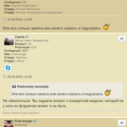
и
Сообщения:
211
е
Имя:
Сергей Борисович
#
Откуда:
Россия.Пятигорск
4
Откуда:
Россия, Георгиевск (Ставрополье)
8
10.06.2013, 12:08
С
о
Или все сильно заняты или нечего сказать и подсказать.
о
б
щ
Санчо
Отв
е
Автор темы, Модератор
н
Возраст:
54
и
Репутация:
413
е
Сообщения:
3647
#
Имя:
Александр
4
Откуда:
Украина
9
Откуда:
г.Киев
Skype
10.06.2013, 12:20
С
о
о
Karbonariy писал(а):
б
щ
Или все сильно заняты или нечего сказать и подсказать.
е
н
Не обязательно. Вы задаете вопрос о конкретной модели, которой ни
и
у кого из форумчан может и не быть.
е
#
Глаза боятся, руки делают.
5
0
Flok-design
Отв
Бывалый