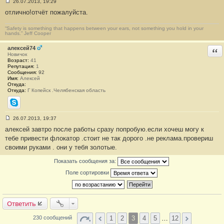
26.07.2013, 19:29
С
отлично!отчёт пожалуйста.
о
о
б
“Safety is something that happens between your ears, not something you hold in your
щ
hands.” Jeff Cooper
е
н
алексей74
и
Отв
е
Новичок
#
Возраст:
41
5
Репутация:
1
9
Сообщения:
92
Имя:
Алексей
Откуда:
Откуда:
Г Копейск .Челябенская область
Skype
26.07.2013, 19:37
С
алексей завтро после работы сразу попробую.если хочеш могу к
о
о
тебе привести флокатор .стоит не так дорого .не реклама.провериш
б
своими руками . они у тебя золотые.
щ
е
н
Показать сообщения за:
и
е
Поле сортировки
#
6
0
Ответить
1
2
3
4
5
…
12
230 сообщений