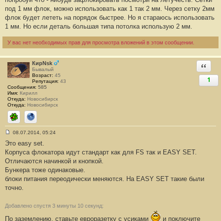
под 1 мм флок, можно использовать как 1 так 2 мм. Через сетку 2мм
флок будет лететь на порядок быстрее. Но я стараюсь использовать
1 мм. Но если деталь большая типа потолка использую 2 мм.
У вас нет необходимых прав для просмотра вложений в этом сообщении.
КирNsk
Ответи
Бывалый
Возраст:
45
1
Репутация:
43
Сообщения:
585
Имя:
Кирилл
Откуда:
Новосибирск
Откуда:
Новосибирск
ICQ
Сайт
08.07.2014, 05:24
С
Это easy set.
о
о
Корпуса флокатора идут стандарт как для FS так и EASY SET.
б
Отличаются начинкой и кнопкой.
щ
е
Бункера тоже одинаковые.
н
блоки питания переодически меняются. На EASY SET такие были
и
е
точно.
#
1
6
Добавлено спустя 3 минуты 10 секунд:
9
По заземлению, ставьте евроразетку с усиками
и поключите