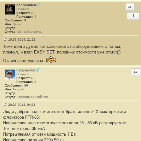
0
dedbaraded
Ответи
Новичок
Возраст:
43
1
Репутация:
4
Сообщения:
9
Имя:
Денис
Откуда:
Откуда:
Минск Беларусь
10.07.2014, 21:11
С
Тоже долго думал как сэкономить на оборудовании, а потом,
о
о
плюнул, и взял EASY SET, половину стоимости уже отбил)))
б
щ
Отличная штуковина.
е
н
и
nataniel666
Отв
е
Новичок
#
Возраст:
48
1
Репутация:
2
7
Сообщения:
66
1
Имя:
Андрей
Откуда:
Откуда:
Украина Кривой Рог
20.07.2014, 04:31
С
Люди добрые подскажите стоит брать или нет? Характеристики
о
о
флокатора FTR-85:
б
Напряжение электростатического поля 25 - 85 кВ регулируемое.
щ
е
Ток электрода 35 мкА.
н
Потребляемая от сети мощность 7 Вт.
и
е
Напряжение питания 220в 50 гц.