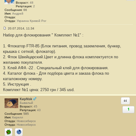
1
Возраст:
48
7
Репутация:
2
3
Сообщения:
66
Имя:
Андрей
Откуда:
Откуда:
Украина Кривой Рог
20.07.2014, 11:34
С
Набор для флокирования " Комплект №1" :
о
о
б
1. Флокатор FTR-85 (Блок питания, провод заземления, бункер,
щ
е
крышка с сеткой, флокатор).
н
2. Флок Швейцарский.Цвет и длинна флока комплектуется по
и
е
желанию покупателя.
#
3. Клей АФА -22 . Специальный клей для флокирования.
1
7
4. Каталог флока - Для подбора цвета и заказа флока по
4
каталожному номеру.
5. Инструкция .
Комплект №1 цена: 2750 грн / 345 usd.
КирNsk
Ответи
Бывалый
Возраст:
45
1
Репутация:
43
Сообщения:
585
Имя:
Кирилл
Откуда:
Новосибирск
Откуда:
Новосибирск