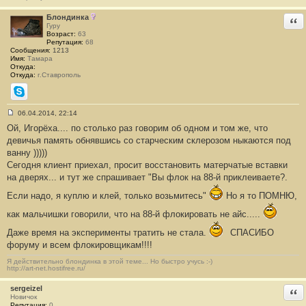
н
и
Блондинка
Отв
е
Гуру
#
Возраст:
63
1
Репутация:
68
6
Сообщения:
1213
2
Имя:
Тамара
Откуда:
Откуда:
г.Ставрополь
Skype
06.04.2014, 22:14
С
Ой, Игорёха.... по столько раз говорим об одном и том же, что
о
о
девичья память обнявшись со старческим склерозом ныкаются под
б
ванну )))))
щ
е
Сегодня клиент приехал, просит восстановить матерчатые вставки
н
на дверях... и тут же спрашивает "Вы флок на 88-й приклеиваете?.
и
е
#
Если надо, я куплю и клей, только возьмитесь"
Но я то ПОМНЮ,
1
6
как мальчишки говорили, что на 88-й флокировать не айс.....
3
Даже время на эксперименты тратить не стала.
СПАСИБО
форуму и всем флокировщикам!!!!
Я действительно блондинка в этой теме... Но быстро учусь :-)
http://art-net.hostifree.ru/
sergeizel
Отв
Новичок
Репутация:
0