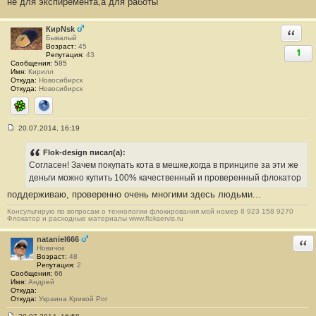
не для экспиремента,а для работы
о
о
б
щ
КирNsk
Ответи
е
Бывалый
н
Возраст:
45
1
и
Репутация:
43
е
Сообщения:
585
#
Имя:
Кирилл
1
Откуда:
Новосибирск
7
Откуда:
Новосибирск
7
ICQ
Сайт
20.07.2014, 16:19
С
о
о
Flok-design писал(а):
б
Согласен! Зачем покупать кота в мешке,когда в принципе за эти же
щ
е
деньги можно купить 100% качественный и проверенный флокатор
н
поддерживаю, проверенно очень многими здесь людьми...
и
е
#
Консультирую по вопросам о технологии флокирования мой номер 8 923 158 9270
Флокатор и расходные материалы www.flokservis.ru
1
7
8
nataniel666
Отв
Новичок
Возраст:
48
Репутация:
2
Сообщения:
66
Имя:
Андрей
Откуда:
Откуда:
Украина Кривой Рог