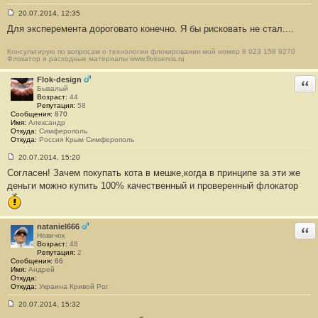
ICQ
Сайт
20.07.2014, 12:35
С
Для эксперемента дороговато конечно. Я бы рисковать не стал....
о
о
б
Консультирую по вопросам о технологии флокирования мой номер 8 923 158 9270
щ
Флокатор и расходные материалы www.flokservis.ru
е
н
и
Flok-design
Отв
е
Бывалый
#
Возраст:
44
1
Репутация:
58
7
Сообщения:
870
5
Имя:
Александр
Откуда:
Симферополь
Откуда:
Россия Крым Симферополь
20.07.2014, 15:20
С
Согласен! Зачем покупать кота в мешке,когда в принципе за эти же
о
о
деньги можно купить 100% качественный и проверенный флокатор
б
щ
е
н
и
nataniel666
Отв
е
Новичок
#
Возраст:
48
1
Репутация:
2
7
Сообщения:
66
6
Имя:
Андрей
Откуда:
Откуда:
Украина Кривой Рог
20.07.2014, 15:32
С