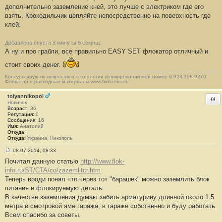
дополнительно заземление кней, это лучше с электриком где его
взять. Крокодильчик цепляйте непосредственно на поверхность где
клей.
Добавлено спустя 3 минуты 6 секунд:
А ну и про грабли, все правильно EASY SET флокатор отличный и
стоит своих денег.
Консультирую по вопросам о технологии флокирования мой номер 8 923 158 9270
Флокатор и расходные материалы www.flokservis.ru
tolyannikopol
Отв
Новичок
Возраст:
36
Репутация:
0
Сообщения:
16
Имя:
Анатолий
Откуда:
Откуда:
Украина, Никополь
08.07.2014, 08:33
С
Почитал данную статью
http://www.flok-
о
о
info.ru/ST/CTA/co/zazemlitcr.htm
б
Теперь вроди понял что через тот "барашек" можно заземлить блок
щ
е
питания и флокируемую деталь.
н
В качестве заземления думаю забить арматурину длинной около 1.5
и
е
метра в смотровой яме гаража, в гараже собственно и буду работать.
#
Всем спасибо за советы.
1
7