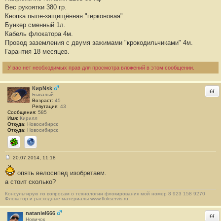
#
Вес рукоятки 380 гр.
1
7
Кнопка пыле-защищённая "герконовая".
2
Бункер сменный 1л.
Кабель флокатора 4м.
Провод заземления с двумя зажимами "крокодильчиками" 4м.
Гарантия 18 месяцев.
У вас нет необходимых прав для просмотра вложений в этом сообщении.
КирNsk
Отв
Бывалый
Возраст:
45
Репутация:
43
Сообщения:
585
Имя:
Кирилл
Откуда:
Новосибирск
Откуда:
Новосибирск
ICQ
Сайт
20.07.2014, 11:18
С
о
опять велосипед изобретаем.
о
б
а стоит сколько?
щ
е
Консультирую по вопросам о технологии флокирования мой номер 8 923 158 9270
н
Флокатор и расходные материалы www.flokservis.ru
и
е
nataniel666
Отв
#
Новичок