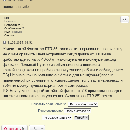
20.07.2014, 16:58
С
понял спасибо
о
о
б
щ
евг
Отв
е
Новичок
н
Репутация:
0
и
Сообщения:
7
е
Имя:
Tdutybq
#
Откуда:
1
7
21.07.2014, 08:51
9
С
У меня такой Флокатор FTR-85,флок летит нормально, по качеству
о
о
не с чем сравнить меня устраивает.Регулировка от 0 и выше
б
,работаю где то на % 40-50 от максимума,на максимуме расход
щ
е
флока оч большой.Бункер из обыкновенного пищевого
н
контейнера,током не пробивает(при условии работы с соблюдением
и
е
ТБ).Не знаю как на большие объёмы а для меня(хобби)вполне
#
приемлемо.При условии что умелец делает их у вас в украине,для
1
8
тебя по моему лучший вариант,хотя сам решай.
0
P.S.Был у меня старый китайский флок лет 7-8 пролежал,правда в
пакете и t комнатная,на ура из него(Флокатора FTR-85) летел.
Показать сообщения за:
Поле сортировки
Ответить