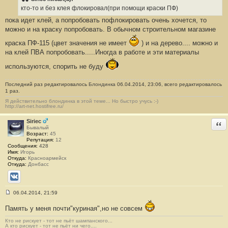
б
кто-то и без клея флокировал(при помощи краски ПФ)
щ
е
пока идет клей, а попробовать пофлокировать очень хочется, то
н
можно и на краску попробовать. В обычном строительном магазине
и
е
#
краска ПФ-115 (цвет значения не имеет
) и на дерево.... можно и
1
на клей ПВА попробовать.....Иногда в работе и эти материалы
6
1
используются, спорить не буду
Последний раз редактировалось
Блондинка
06.04.2014, 23:06, всего редактировалось
1 раз.
Я действительно блондинка в этой теме... Но быстро учусь :-)
http://art-net.hostifree.ru/
Siriec
Отв
Бывалый
Возраст:
45
Репутация:
12
Сообщения:
428
Имя:
Игорь
Откуда:
Красноармейск
Откуда:
Донбасс
ВКонтакте
06.04.2014, 21:59
С
о
Память у меня почти"куриная",но не совсем
о
б
Кто не рискует - тот не пьёт шампанского...
щ
А кто рискует - тот не пьёт ни чего....
е