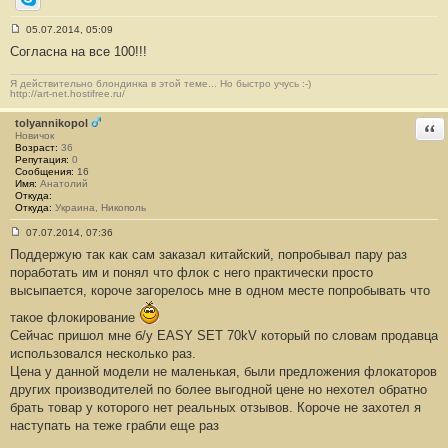
Skype
05.07.2014, 05:09
С
Согласна на все 100!!!
о
о
б
Я действительно блондинка в этой теме... Но быстро учусь :-)
щ
http://art-net.hostifree.ru/
е
н
tolyannikopol
и
Отв
е
Новичок
#
Возраст:
36
1
Репутация:
0
6
Сообщения:
16
6
Имя:
Анатолий
Откуда:
Откуда:
Украина, Никополь
07.07.2014, 07:36
С
Поддержую так как сам заказал китайский, попробывал пару раз
о
о
поработать им и понял что флок с него практически просто
б
высыпается, короче загорелось мне в одном месте попробывать что
щ
е
н
такое флокирование
и
Сейчас пришол мне б/у EASY SET 70kV который по словам продавца
е
#
использовался несколько раз.
1
Цена у данной модели не маленькая, были предложения флокаторов
6
7
других производителей по более выгодной цене но нехотел обратно
брать товар у которого нет реальных отзывов. Короче не захотел я
наступать на теже грабли еще раз