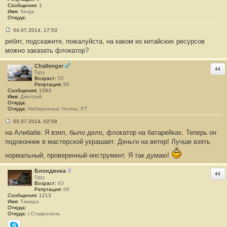
Сообщения:
1
Имя:
Serge
Откуда:
04.07.2014, 17:53
С
ребят, подскажите, пожалуйста, на каком из китайских ресурсов
о
о
можно заказать флокатор?
б
щ
е
Challenger
Отв
н
Гуру
и
Возраст:
55
е
Репутация:
86
#
Сообщения:
1593
1
Имя:
Дмитрий
6
Откуда:
4
Откуда:
Набережные Челны, РТ
05.07.2014, 02:58
С
на Алибабе. Я взял, было дело, флокатор на батарейках. Теперь он
о
о
подоконник в мастерской украшает. Деньги на ветер! Лучше взять
б
щ
нормальный, проверенный инструмент. Я так думаю!
е
н
и
Блондинка
Отв
е
Гуру
#
Возраст:
63
1
Репутация:
68
6
Сообщения:
1213
5
Имя:
Тамара
Откуда:
Откуда:
г.Ставрополь