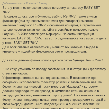
Добавлено спустя 11 часов 15 минут:
Есть у меня несколько вопросов по моему флокатору EASY SET
70kV.
На самом флокаторе и бункерах выбито FS-70kV, также внутри
флокатора(там где всовывается блок для батареек) имеется
наклейка с надписю FS-70kV и серийным номером, в гарантийном
талоне имеется такая же наклейка с серийным номером, только
надпись FS-70kV зачеркнута маркером. На самой инструкции
написано EASY SET 70kV. Так вот, я задумываюсь на самом ли деле
у меня EASY SET 70kV
Да и блок питания отличаеться у меня от тех которые я видел в
интернете у подобных флокаторов этого производителя.
Для какой длинны флока используеться сетка бункера 1мм и 2мм?
Еще хочу уточнить по поводу заземления. В инструкции к флокатору
ответа не нашол.
У флокатора сетевая вилка под заземление. В помещении где
собираюсь использовать флокатор розетки с заземлением нет. На
блоке питания на лицевой части имееться "барашек" к которому
должен подсоединяться провод, в комплекте есть как описано в
инструкции "провод заземления с крокодилом". На сколько я понял к
блоку питания подсоединяеться этот провод с крокодилом который в
свою очередь должен быть подсоединен на внешнее заземление.
Тоесть для того если нет заземления в розетке. Так или я что то