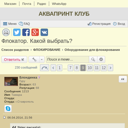
Магазин
Почта
Радио
WhatsApp
АКВАПРИНТ КЛУБ
Меню
FAQ
Регистрация
Вход
Флокатор. Какой выбрать?
Список разделов
ФЛОКИРОВАНИЕ
Оборудование для флокирования
Ответить
1
…
7
8
9
10
11
12
230 сообщений
Блондинка
Отв
Гуру
Возраст:
63
Репутация:
68
Сообщения:
1213
Имя:
Тамара
Откуда:
Откуда:
г.Ставрополь
Skype
06.04.2014, 21:56
С
о
о
Siriec писал(а):