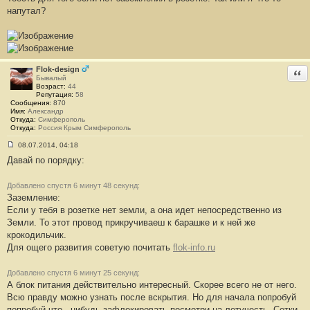
напутал?
Flok-design
Отв
Бывалый
Возраст:
44
Репутация:
58
Сообщения:
870
Имя:
Александр
Откуда:
Симферополь
Откуда:
Россия Крым Симферополь
08.07.2014, 04:18
С
Давай по порядку:
о
о
б
щ
Добавлено спустя 6 минут 48 секунд:
е
Заземление:
н
Если у тебя в розетке нет земли, а она идет непосредственно из
и
е
Земли. То этот провод прикручиваеш к барашке и к ней же
#
крокодильчик.
1
6
Для ощего развития советую почитать
flok-info.ru
8
Добавлено спустя 6 минут 25 секунд:
А блок питания действительно интересный. Скорее всего не от него.
Всю правду можно узнать после вскрытия. Но для начала попробуй
попробуй что - нибудь зафлокировать посмотри на летучесть. Сетки