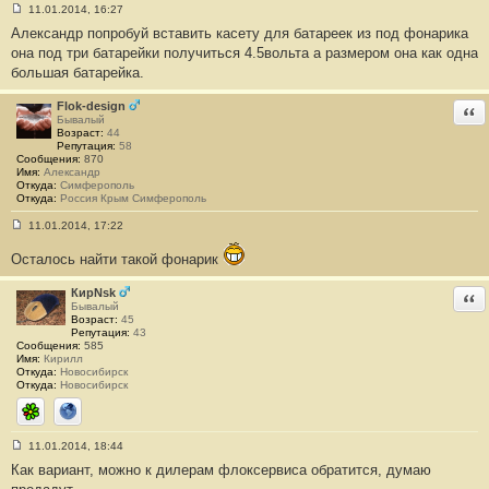
11.01.2014, 16:27
С
Александр попробуй вставить касету для батареек из под фонарика
о
о
она под три батарейки получиться 4.5вольта а размером она как одна
б
большая батарейка.
щ
е
н
Flok-design
Отв
и
Бывалый
е
Возраст:
44
#
Репутация:
58
1
Сообщения:
870
3
Имя:
Александр
0
Откуда:
Симферополь
Откуда:
Россия Крым Симферополь
11.01.2014, 17:22
С
о
Осталось найти такой фонарик
о
б
щ
КирNsk
Отв
е
Бывалый
н
Возраст:
45
и
Репутация:
43
е
Сообщения:
585
#
Имя:
Кирилл
1
Откуда:
Новосибирск
3
Откуда:
Новосибирск
1
ICQ
Сайт
11.01.2014, 18:44
С
Как вариант, можно к дилерам флоксервиса обратится, думаю
о
о