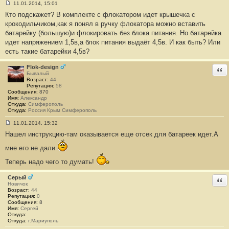
11.01.2014, 15:01
С
Кто подскажет? В комплекте с флокатором идет крышечка с
о
о
крокодильчиком,как я понял в ручку флокатора можно вставить
б
батарейку (большую)и флокировать без блока питания. Но батарейка
щ
е
идет напряжением 1,5в,а блок питания выдаёт 4,5в. И как быть? Или
н
есть такие батарейки 4,5в?
и
е
#
Flok-design
Отв
1
Бывалый
2
Возраст:
44
8
Репутация:
58
Сообщения:
870
Имя:
Александр
Откуда:
Симферополь
Откуда:
Россия Крым Симферополь
11.01.2014, 15:32
С
Нашел инструкцию-там оказывается еще отсек для батареек идет.А
о
о
б
мне его не дали
щ
е
Теперь надо чего то думать!
н
и
е
Серый
Отв
#
Новичок
1
Возраст:
44
2
Репутация:
0
9
Сообщения:
8
Имя:
Сергей
Откуда:
Откуда:
г.Мариуполь