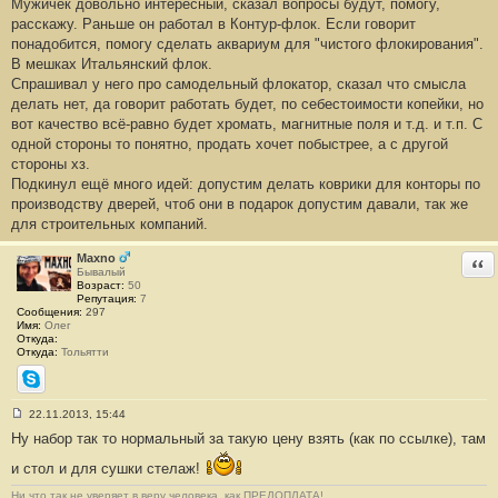
Мужичёк довольно интересный, сказал вопросы будут, помогу,
б
расскажу. Раньше он работал в Контур-флок. Если говорит
щ
е
понадобится, помогу сделать аквариум для "чистого флокирования".
н
В мешках Итальянский флок.
и
е
Спрашивал у него про самодельный флокатор, сказал что смысла
#
делать нет, да говорит работать будет, по себестоимости копейки, но
1
2
вот качество всё-равно будет хромать, магнитные поля и т.д. и т.п. С
1
одной стороны то понятно, продать хочет побыстрее, а с другой
стороны хз.
Подкинул ещё много идей: допустим делать коврики для конторы по
производству дверей, чтоб они в подарок допустим давали, так же
для строительных компаний.
Maxno
Отв
Бывалый
Возраст:
50
Репутация:
7
Сообщения:
297
Имя:
Олег
Откуда:
Откуда:
Тольятти
Skype
22.11.2013, 15:44
С
Ну набор так то нормальный за такую цену взять (как по ссылке), там
о
о
б
и стол и для сушки стелаж!
щ
е
Ни что так не уверяет в веру человека, как ПРЕДОПЛАТА!