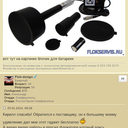
и
е
#
1
3
6
вот тут на картинке блочек для батареек
Консультирую по вопросам о технологии флокирования мой номер 8 923 158 9270
Флокатор и расходные материалы www.flokservis.ru
Flok-design
Отв
Бывалый
Возраст:
44
Репутация:
58
Сообщения:
870
Имя:
Александр
Откуда:
Симферополь
Откуда:
Россия Крым Симферополь
25.01.2014, 08:28
С
Кирилл спасибо! Обратился к поставщику, он к большому моему
о
о
б
удивлению дал мне этот гаджет бесплатно
щ
А видео видео работы я просил флокатора который здесь
е