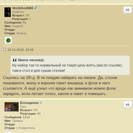
н
и
Vezdehod684
Отв
е
Новичок
#
Возраст:
36
1
Репутация:
2
2
Сообщения:
51
2
Имя:
Андрей
Откуда:
Откуда:
Липецк
ICQ
22.11.2013, 15:53
С
о
о
Maxno писал(а):
б
Ну набор так то нормальный за такую цену взять (как по ссылке),
щ
е
там и стол и для сушки стелаж!
н
Сошлись на 18т.р. В пн поедим забирать на пикапе. Да, столик
и
е
понравился, внизу в воронке пакет вешаешь и флок в него
#
ссыпается. А ещё узнал что вроде как аммиаком можно флок
1
2
зарядить, если летает плохо, каплю в пакет и помешать.
3
Блондинка
Отв
Гуру
Возраст:
63
Репутация:
68
Сообщения:
1213
Имя:
Тамара
Откуда:
Откуда:
г.Ставрополь