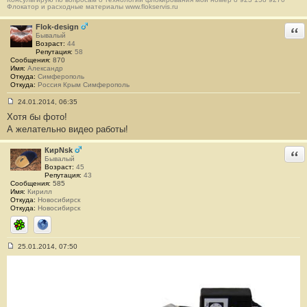
щ
Флокатор и расходные материалы www.flokservis.ru
е
н
и
Flok-design
Отв
е
Бывалый
#
Возраст:
44
1
Репутация:
58
3
Сообщения:
870
4
Имя:
Александр
Откуда:
Симферополь
Откуда:
Россия Крым Симферополь
24.01.2014, 06:35
С
Хотя бы фото!
о
о
А желательно видео работы!
б
щ
е
КирNsk
Отв
н
Бывалый
и
Возраст:
45
е
Репутация:
43
#
Сообщения:
585
1
Имя:
Кирилл
3
Откуда:
Новосибирск
5
Откуда:
Новосибирск
ICQ
Сайт
25.01.2014, 07:50
С
о
о
б
щ
е
н