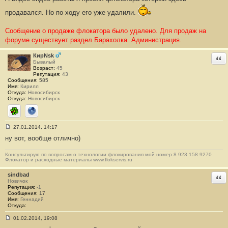
н
продавался. Но по ходу его уже удалили.
и
е
#
Сообщение о продаже флокатора было удалено. Для продаж на
1
3
форуме существует раздел Барахолка. Администрация.
7
КирNsk
Отв
Бывалый
Возраст:
45
Репутация:
43
Сообщения:
585
Имя:
Кирилл
Откуда:
Новосибирск
Откуда:
Новосибирск
ICQ
Сайт
27.01.2014, 14:17
С
ну вот, вообще отлично)
о
о
б
Консультирую по вопросам о технологии флокирования мой номер 8 923 158 9270
щ
Флокатор и расходные материалы www.flokservis.ru
е
н
sindbad
и
Отв
е
Новичок
#
Репутация:
-1
1
Сообщения:
17
3
Имя:
Геннадий
8
Откуда:
01.02.2014, 19:08
С