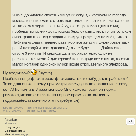
н
и
е
#
Я жив! Добавлено спустя 6 минут 32 секунды:Уважаемые господа
1
2
модераторы не судите строго все только лиш от излишков радости!
5
И так: Земля убрана весь мой чудо стол разобран (цинк снял),
пробовал на мелких деталюшках (брелок сигналки, ключ авто, чехол
смартфона пластик)-о чудо!!! Флокирует разрядом не бьёт, никого.
Набивка чудная с первого раза, но я все же дул и флокировал пару
раз.И пожалуй я пока доволен!Дальше будет............Добавлено
спустя 3 минуты 44 секунды:Да и что характерно флок не
рассеивается мелкой дисперсией по площади всего цинка, а лежит
милой но такой одинокой кучкой возле отрицательного электрода.
Ну что,живой?
(шутка)
Пробовал ещё флокатором флокировать,что нибудь,как работает?
Тоже давненько к нему присматриваюсь,цена по сравнению с easy
set 70 kv почти в 3 раза меньше.Мне кажется если он норма
работает,можно его взять на первое время,а потом взять
подороже(если конечно это потребуется).
Кто не рискует - тот не пьёт шампанского...
А кто рискует - тот не пьёт ни чего....
fasadan
Отв
Новичок
Репутация:
0
Сообщения:
2
Имя:
Александр