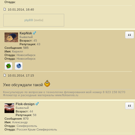
Откуда:
10.01.2014, 16:40
С
о
о
phpBB
[media]
б
щ
е
КирNsk
Отв
н
Бывалый
и
Возраст:
45
е
Репутация:
43
#
Сообщения:
585
1
Имя:
Кирилл
2
Откуда:
Новосибирск
6
Откуда:
Новосибирск
ICQ
Сайт
10.01.2014, 17:15
С
о
Уже обсуждали такой
о
б
Консультирую по вопросам о технологии флокирования мой номер 8 923 158 9270
щ
Флокатор и расходные материалы www.flokservis.ru
е
н
и
Flok-design
Отв
е
Бывалый
#
Возраст:
44
1
Репутация:
58
2
Сообщения:
870
7
Имя:
Александр
Откуда:
Симферополь
Откуда:
Россия Крым Симферополь