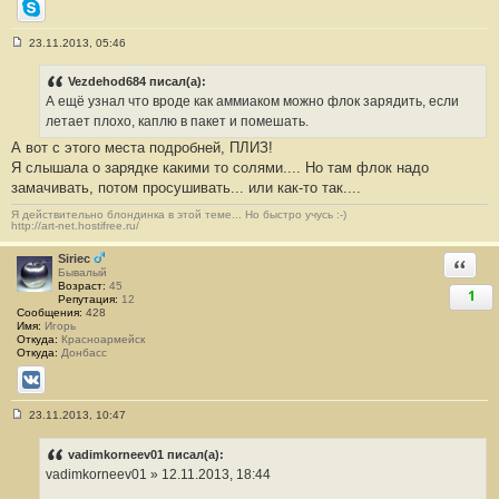
Skype
23.11.2013, 05:46
С
о
о
Vezdehod684 писал(а):
б
А ещё узнал что вроде как аммиаком можно флок зарядить, если
щ
е
летает плохо, каплю в пакет и помешать.
н
А вот с этого места подробней, ПЛИЗ!
и
е
Я слышала о зарядке какими то солями.... Но там флок надо
#
замачивать, потом просушивать... или как-то так....
1
2
4
Я действительно блондинка в этой теме... Но быстро учусь :-)
http://art-net.hostifree.ru/
Siriec
Ответи
Бывалый
Возраст:
45
1
Репутация:
12
Сообщения:
428
Имя:
Игорь
Откуда:
Красноармейск
Откуда:
Донбасс
ВКонтакте
23.11.2013, 10:47
С
о
о
vadimkorneev01 писал(а):
б
vadimkorneev01 » 12.11.2013, 18:44
щ
е