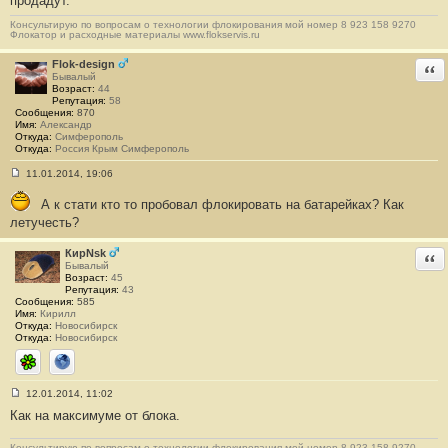
продадут.
б
щ
Консультирую по вопросам о технологии флокирования мой номер 8 923 158 9270
е
Флокатор и расходные материалы www.flokservis.ru
н
и
Flok-design
Отв
е
Бывалый
#
Возраст:
44
1
Репутация:
58
3
Сообщения:
870
2
Имя:
Александр
Откуда:
Симферополь
Откуда:
Россия Крым Симферополь
11.01.2014, 19:06
С
о
А к стати кто то пробовал флокировать на батарейках? Как
о
б
летучесть?
щ
е
КирNsk
Отв
н
Бывалый
и
Возраст:
45
е
Репутация:
43
#
Сообщения:
585
1
Имя:
Кирилл
3
Откуда:
Новосибирск
3
Откуда:
Новосибирск
ICQ
Сайт
12.01.2014, 11:02
С
Как на максимуме от блока.
о
о
б
Консультирую по вопросам о технологии флокирования мой номер 8 923 158 9270