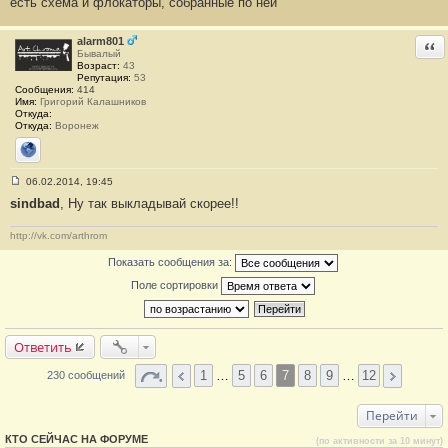
есть схема и флокаторы, собранные по ней
о
о
б
щ
alarm801
Отв
е
Бывалый
н
Возраст:
43
и
Репутация:
53
е
Сообщения:
414
#
Имя:
Григорий Калашников
1
Откуда:
3
Откуда:
Воронеж
9
Сайт
06.02.2014, 19:45
С
sindbad
, Ну так выкладывай скорее!!
о
о
б
http://vk.com/arthrom
щ
е
Показать сообщения за:
н
и
Поле сортировки
е
#
1
4
0
Ответить
1
…
5
6
7
8
9
…
12
230 сообщений
Перейти
КТО СЕЙЧАС НА ФОРУМЕ
(по активности за 10 минут)