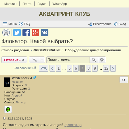
Магазин
Почта
Радио
WhatsApp
АКВАПРИНТ КЛУБ
Меню
FAQ
Регистрация
Вход
Флокатор. Какой выбрать?
Список разделов
ФЛОКИРОВАНИЕ
Оборудование для флокирования
Ответить
1
…
5
6
7
8
9
…
12
230 сообщений
Vezdehod684
Отв
Новичок
Возраст:
36
Репутация:
2
Сообщения:
51
Имя:
Андрей
Откуда:
Откуда:
Липецк
ICQ
22.11.2013, 15:33
С
Сегодня ездил смотреть липецкий
флокатор
о
о