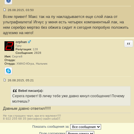
Сайт
26.08.2015, 03:50
С
Всем привет! Макс так на пу накладывается еще слой лака от
о
о
ультрафиалета! Игнус у меня есть четырех компанентный лак, на
б
нем серебро мертво без обжига сидит я сегодня попробую положить
щ
е
адгезию на него!
н
и
е
orphan
Отв
#
Гуру
1
Репутация:
128
2
Сообщения:
2828
3
Имя:
Сергей
Откуда:
Откуда:
ХМАО-Югра, Нальчик
Skype
26.08.2015, 05:21
С
о
о
Bebel писал(а):
б
Серега привет! В личку тебе уже давно кинул сообщение! Почему
щ
е
молчишь?
н
Давным давно ответил!!!!!
и
е
#
Не так страшен черт, как его малюют!!!!
8 922 255 68 35 (мегафон) скайп uda07.
1
2
4
Показать сообщения за:
Поле сортировки