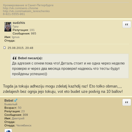
б
Хромирование в Санкт-Петербурге
щ
http://vk.com/aero.chrome
е
http://vk.com/maksim_tereschenko
н
8-921-5555-961
и
е
sudzhis
Отв
#
Гуру
1
Репутация:
191
2
Сообщения:
985
1
Имя:
Ignus
Откуда:
25.08.2015, 20:48
С
о
о
Bebel писал(а):
б
Да адгезия с огнем пока что! Деталь стоит и не одна через неделю
щ
е
проверю и через два месяца проверю! надеюсь что тесты будут
н
пройдены успешно))
и
е
#
Togda ja tokuju adheziju mogu zdelatj kazhdij raz! Eto tolko obman,,,,
1
2
zdelajesh bez ognja jejo tokuju, vot eto budet uze podvig na 10 ballov!
2
Bebel
Отв
Бывалый
Возраст:
50
Репутация:
23
Сообщения:
309
Имя:
Дмитрий
Откуда:
Откуда:
Челябинск