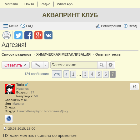
Магазин
Почта
Радио
WhatsApp
АКВАПРИНТ КЛУБ
Меню
FAQ
Регистрация
Вход
Адгезия!
Список разделов
ХИМИЧЕСКАЯ МЕТАЛЛИЗАЦИЯ
Опыты и тесты
Ответить
1
…
3
4
5
6
7
124 сообщения
Terix
Отв
Новичок
Возраст:
37
Репутация:
50
Сообщения:
61
Имя:
Максим
Откуда:
Откуда:
Санкт-Петербург, Ростов-на-Дону
Сайт
25.08.2015, 18:00
С
ПУ лаки желтеют сильно со временем
о
о