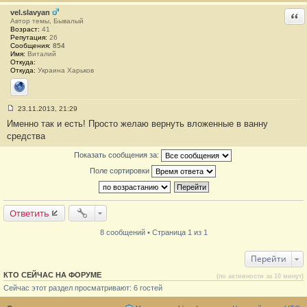
vel.slavyan
Отв
Автор темы, Бывалый
Возраст:
41
Репутация:
26
Сообщения:
854
Имя:
Виталий
Откуда:
Откуда:
Украина Харьков
Сайт
23.11.2013, 21:29
С
Именно так и есть! Просто желаю вернуть вложенные в ванну
о
о
средства
б
щ
Показать сообщения за:
е
н
Поле сортировки
и
е
#
8
Ответить
8 сообщений • Страница 1 из 1
Перейти
КТО СЕЙЧАС НА ФОРУМЕ
(по активности за 10 минут)
Сейчас этот раздел просматривают: 6 гостей