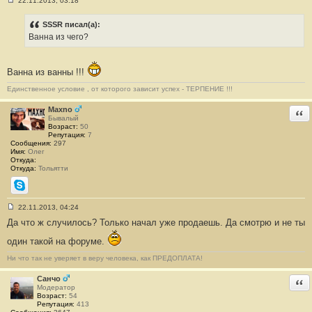
22.11.2013, 03:18
С
о
о
SSSR писал(а):
б
Ванна из чего?
щ
е
н
и
Ванна из ванны !!!
е
#
Единственное условие , от которого зависит успех - ТЕРПЕНИЕ !!!
4
Maxno
Отв
Бывалый
Возраст:
50
Репутация:
7
Сообщения:
297
Имя:
Олег
Откуда:
Откуда:
Тольятти
Skype
22.11.2013, 04:24
С
Да что ж случилось? Только начал уже продаешь. Да смотрю и не ты
о
о
б
один такой на форуме.
щ
е
Ни что так не уверяет в веру человека, как ПРЕДОПЛАТА!
н
и
Санчо
Отв
е
Модератор
#
Возраст:
54
5
Репутация:
413