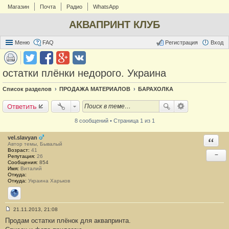
Магазин
Почта
Радио
WhatsApp
АКВАПРИНТ КЛУБ
Меню
FAQ
Регистрация
Вход
остатки плёнки недорого. Украина
Список разделов
ПРОДАЖА МАТЕРИАЛОВ
БАРАХОЛКА
Ответить
8 сообщений • Страница 1 из 1
vel.slavyan
Ответи
Автор темы, Бывалый
Возраст:
41
−
Репутация:
26
Сообщения:
854
Имя:
Виталий
Откуда:
Откуда:
Украина Харьков
Сайт
21.11.2013, 21:08
С
Продам остатки плёнок для аквапринта.
о
о