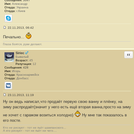
Сообщения:
3647
Имя:
Александр
Откуда:
Украина
Откуда:
г.Киев
Skype
22.11.2013, 06:42
С
о
Печально...
о
б
Глаза боятся, руки делают.
щ
е
н
Siriec
Отв
и
Бывалый
е
Возраст:
45
#
Репутация:
12
6
Сообщения:
428
Имя:
Игорь
Откуда:
Красноармейск
Откуда:
Донбасс
ВКонтакте
23.11.2013, 11:19
С
Ну он ведь написал,что продаёт первую свою ванну и плёнку, на
о
о
зиму распродаёт(значит у него есть ещё вторая ванна,просто на зиму
б
щ
не хочет с гаражом возиться холодно)
Ну мне так показалось в
е
н
его посте.
и
е
Кто не рискует - тот не пьёт шампанского...
#
А кто рискует - тот не пьёт ни чего....
7