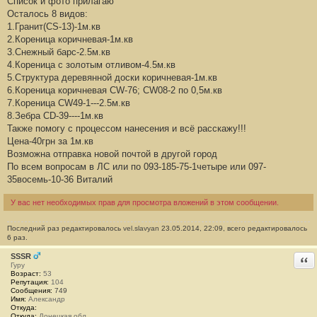
Список и фото прилагаю
б
Осталось 8 видов:
щ
е
1.Гранит(CS-13)-1м.кв
н
2.Кореница коричневая-1м.кв
и
е
3.Снежный барс-2.5м.кв
#
4.Кореница с золотым отливом-4.5м.кв
1
5.Структура деревянной доски коричневая-1м.кв
6.Кореница коричневая CW-76; CW08-2 по 0,5м.кв
7.Кореница CW49-1---2.5м.кв
8.Зебра CD-39----1м.кв
Также помогу с процессом нанесения и всё расскажу!!!
Цена-40грн за 1м.кв
Возможна отправка новой почтой в другой город
По всем вопросам в ЛС или по 093-185-75-1четыре или 097-
35восемь-10-36 Виталий
У вас нет необходимых прав для просмотра вложений в этом сообщении.
Последний раз редактировалось
vel.slavyan
23.05.2014, 22:09, всего редактировалось
6 раз.
SSSR
Отв
Гуру
Возраст:
53
Репутация:
104
Сообщения:
749
Имя:
Александр
Откуда:
Откуда:
Донецкая обл