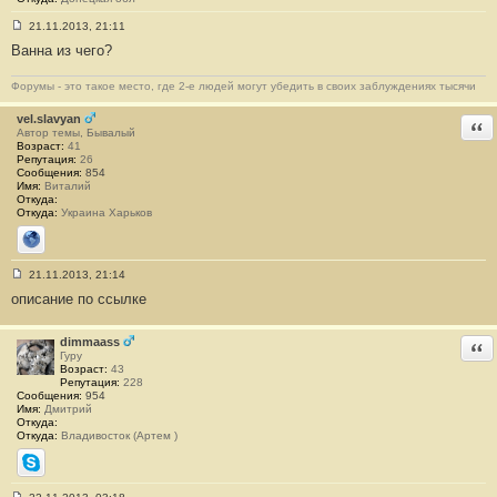
21.11.2013, 21:11
С
Ванна из чего?
о
о
б
Форумы - это такое место, где 2-е людей могут убедить в своих заблуждениях тысячи
щ
е
н
vel.slavyan
Отв
и
Автор темы, Бывалый
е
Возраст:
41
#
Репутация:
26
2
Сообщения:
854
Имя:
Виталий
Откуда:
Откуда:
Украина Харьков
Сайт
21.11.2013, 21:14
С
описание по ссылке
о
о
б
щ
dimmaass
Отв
е
Гуру
н
Возраст:
43
и
Репутация:
228
е
Сообщения:
954
#
Имя:
Дмитрий
3
Откуда:
Откуда:
Владивосток (Артем )
Skype