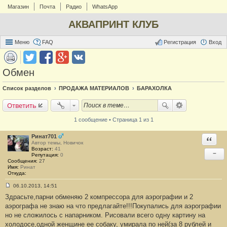
Магазин
Почта
Радио
WhatsApp
АКВАПРИНТ КЛУБ
Меню
FAQ
Регистрация
Вход
Обмен
Список разделов
ПРОДАЖА МАТЕРИАЛОВ
БАРАХОЛКА
Ответить
1 сообщение • Страница 1 из 1
Ринат701
Ответи
Автор темы, Новичок
Возраст:
41
−
Репутация:
0
Сообщения:
27
Имя:
Ринат
Откуда:
06.10.2013, 14:51
С
Здрасьте,парни обменяю 2 компрессора для аэрографии и 2
о
о
аэрографа не знаю на что предлагайте!!!Покупались для аэрографии
б
но не сложилось с напарником. Рисовали всего одну картину на
щ
е
холодосе,одной женщине ее собаку, умирала по ней(за 8 рублей и
н