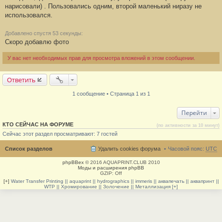
нарисовали) . Пользовались одним, второй маленький ниразу не
и
е
использовался.
#
1
Добавлено спустя 53 секунды:
Скоро добавлю фото
У вас нет необходимых прав для просмотра вложений в этом сообщении.
Ответить
1 сообщение • Страница 1 из 1
Перейти
КТО СЕЙЧАС НА ФОРУМЕ
(по активности за 10 минут)
Сейчас этот раздел просматривают: 7 гостей
Список разделов
Удалить cookies форума
Часовой пояс:
UTC
phpBBex
© 2016 AQUAPRINT.CLUB 2010
Моды и расширения phpBB
GZIP: Off
[+]
Water Transfer Printing || aquaprint || hydrographics || immeris || аквапечать || аквапринт ||
WTP || Хромирование || Золочение || Металлизация [+]