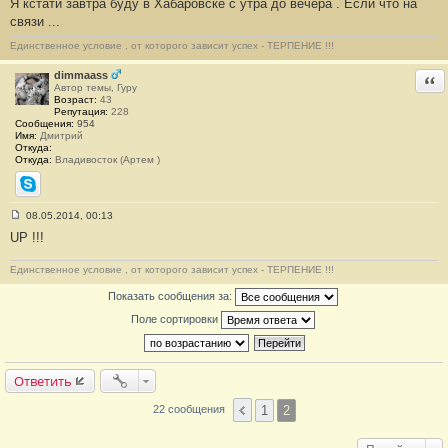
Я кстати завтра буду в Хабаровске с утра до вечера . Если что на
б
связи ...
щ
е
н
Единственное условие , от которого зависит успех - ТЕРПЕНИЕ !!!
и
е
dimmaass
Отв
#
Автор темы, Гуру
2
Возраст:
43
1
Репутация:
228
Сообщения:
954
Имя:
Дмитрий
Откуда:
Откуда:
Владивосток (Артем )
Skype
08.05.2014, 00:13
С
UP !!!
о
о
б
Единственное условие , от которого зависит успех - ТЕРПЕНИЕ !!!
щ
е
Показать сообщения за:
н
и
Поле сортировки
е
#
2
2
Ответить
1
2
22 сообщения