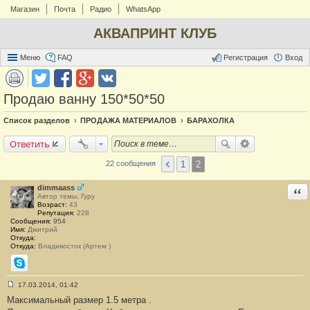
Магазин
Почта
Радио
WhatsApp
АКВАПРИНТ КЛУБ
Меню
FAQ
Регистрация
Вход
Продаю ванну 150*50*50
Список разделов
ПРОДАЖА МАТЕРИАЛОВ
БАРАХОЛКА
Ответить
1
2
22 сообщения
dimmaass
Отв
Автор темы, Гуру
Возраст:
43
Репутация:
228
Сообщения:
954
Имя:
Дмитрий
Откуда:
Откуда:
Владивосток (Артем )
Skype
17.03.2014, 01:42
С
Максимальный размер 1.5 метра .
о
о