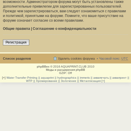
возможности. Администратором форума могут быть установлены также
дополнительные привилегии для зарегистрированных пользователей.
Прежде чем зарегистрироваться, вам следует ознакомиться с правилами
и политикой, принятыми на форуме. Помните, что ваше присутствие на
форуме означает согласие со всеми правилами.
Общие правила
|
Соглашение о конфиденциальности
Регистрация
Список разделов
Удалить cookies форума
Часовой пояс:
UTC
phpBBex
© 2016 AQUAPRINT.CLUB 2010
Моды и расширения phpBB
GZIP: Off
[+]
Water Transfer Printing || aquaprint || hydrographics || immeris || аквапечать || аквапринт ||
WTP || Хромирование || Золочение || Металлизация [+]