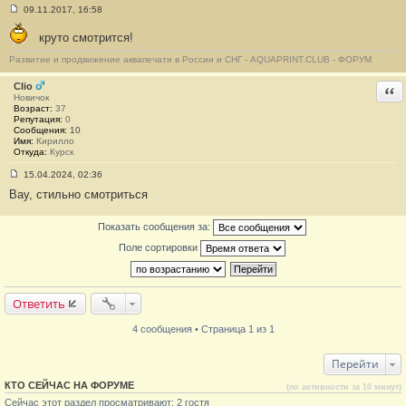
09.11.2017, 16:58
С
о
круто смотрится!
о
б
Развитие и продвижение аквапечати в России и СНГ - AQUAPRINT.CLUB - ФОРУМ
щ
е
н
Clio
Отв
и
Новичок
е
Возраст:
37
#
Репутация:
0
3
Сообщения:
10
Имя:
Кирилло
Откуда:
Курск
15.04.2024, 02:36
С
Вау, стильно смотриться
о
о
б
Показать сообщения за:
щ
е
Поле сортировки
н
и
е
#
4
Ответить
4 сообщения • Страница 1 из 1
Перейти
КТО СЕЙЧАС НА ФОРУМЕ
(по активности за 10 минут)
Сейчас этот раздел просматривают: 2 гостя