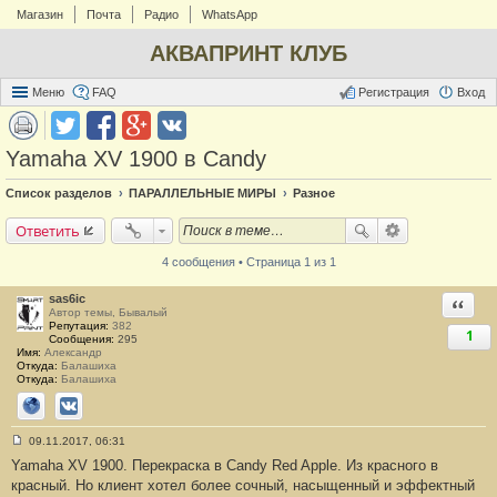
Магазин
Почта
Радио
WhatsApp
АКВАПРИНТ КЛУБ
Меню
FAQ
Регистрация
Вход
Yamaha XV 1900 в Candy
Список разделов
ПАРАЛЛЕЛЬНЫЕ МИРЫ
Разное
Ответить
4 сообщения • Страница 1 из 1
sas6ic
Ответи
Автор темы, Бывалый
Репутация:
382
1
Сообщения:
295
Имя:
Александр
Откуда:
Балашиха
Откуда:
Балашиха
Сайт
ВКонтакте
09.11.2017, 06:31
С
Yamaha XV 1900. Перекраска в Candy Red Apple. Из красного в
о
о
красный. Но клиент хотел более сочный, насыщенный и эффектный
б