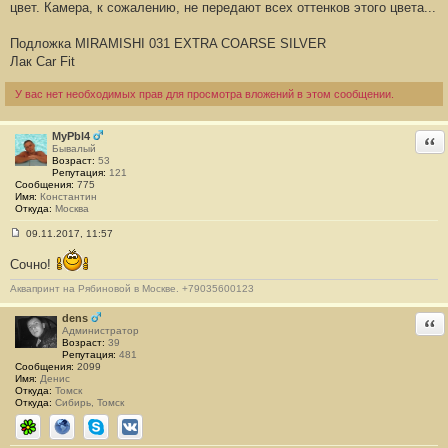
цвет. Камера, к сожалению, не передают всех оттенков этого цвета...
щ
е
н
Подложка MIRAMISHI 031 EXTRA COARSE SILVER
и
е
Лак Car Fit
#
1
У вас нет необходимых прав для просмотра вложений в этом сообщении.
MyPbl4
Отв
Бывалый
Возраст:
53
Репутация:
121
Сообщения:
775
Имя:
Константин
Откуда:
Москва
09.11.2017, 11:57
С
о
Сочно!
о
б
Аквапринт на Рябиновой в Москве. +79035600123
щ
е
н
dens
Отв
и
Администратор
е
Возраст:
39
#
Репутация:
481
2
Сообщения:
2099
Имя:
Денис
Откуда:
Томск
Откуда:
Сибирь, Томск
ICQ
Сайт
Skype
ВКонтакте