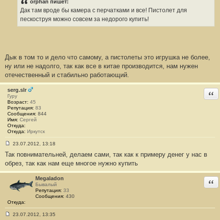
о
orphan пишет:
б
Дак там вроде бы камера с перчатками и все! Пистолет для
щ
е
пескоструя можно совсем за недорого купить!
н
и
е
#
3
Дык в том то и дело что самому, а пистолеты это игрушка не более,
ну или не надолго, так как все в китае производится, нам нужен
отечественный и стабильно работающий.
serg.slr
Отв
Гуру
Возраст:
45
Репутация:
83
Сообщения:
844
Имя:
Сергей
Откуда:
Откуда:
Иркутск
23.07.2012, 13:18
С
Так повнимательней, делаем сами, так как к примеру денег у нас в
о
о
обрез, так как нам еще многое нужно купить
б
щ
е
Megaladon
Отв
н
Бывалый
и
Репутация:
33
е
Сообщения:
430
#
Откуда:
4
23.07.2012, 13:35
С