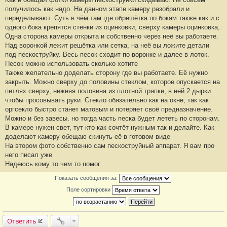
е
получилось как надо. На данном этапе камеру разобрали и
#
переделывают. Суть в чём там где обрешётка по бокам также как и с
2
0
одного бока крепятся стенки из оцинковки, сверху камеры оцинковка,
Одна сторона камеры открыта и собственно через неё вы работаете.
Над воронкой лежит решётка или сетка, на неё вы ложите детали
под пескоструйку. Весь песок сходит по воронке и далее в лоток.
Песок можно использовать сколько хотите
Также желательно доделать сторону где вы работаете. Её нужно
закрыть. Можно сверху до половины стеклом, которое опускается на
петлях сверху, нижняя половина из плотной тряпки, в ней 2 дырки
чтобы просовывать руки. Стекло обязательно как на окне, так как
оргсекло быстро станет матовым и потеряет своё предназначение.
Можно и без завесы. но тогда часть песка будет лететь по сторонам.
В камере нужен свет, тут кто как сочтёт нужным так и делайте. Как
доделают камеру обещаю скинуть её в готовом виде
На втором фото собственно сам пескоструйный аппарат. Я вам про
него писал уже
Надеюсь кому то чем то помог
Показать сообщения за:
Поле сортировки
Ответить