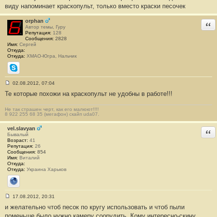
е
виду напоминает краскопульт, только вместо краски песочек
#
1
4
orphan
Отв
Автор темы, Гуру
Репутация:
128
Сообщения:
2828
Имя:
Сергей
Откуда:
Откуда:
ХМАО-Югра, Нальчик
Skype
02.08.2012, 07:04
С
Те которые похожи на краскопульт не удобны в работе!!!
о
о
б
Не так страшен черт, как его малюют!!!!
щ
8 922 255 68 35 (мегафон) скайп uda07.
е
н
vel.slavyan
и
Отв
е
Бывалый
#
Возраст:
41
1
Репутация:
26
5
Сообщения:
854
Имя:
Виталий
Откуда:
Откуда:
Украина Харьков
Сайт
17.08.2012, 20:31
С
и желательно чтоб песок по кругу использовать и чтоб пыли
о
о
поменьше было нужно камеру соорудить. Кому интересно-скину