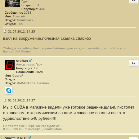
н
Гуру
и
Возраст:
54
е
Репутация:
334
#
Сообщения:
2988
1
Имя:
Алексей
0
Откуда:
Челябинск
Откуда:
74ru
31.07.2012, 14:25
С
взял на вооружение.полезная ссылка.спасибо
о
о
б
“Safety is something that happens between your ears, not something you hold in your
щ
hands.” Jeff Cooper
е
н
и
orphan
Отв
е
Автор темы, Гуру
#
Репутация:
128
1
Сообщения:
2828
1
Имя:
Сергей
Откуда:
Откуда:
ХМАО-Югра, Нальчик
Skype
01.08.2012, 14:27
С
Мы с CUBA в магазине видели уже готовое решение,шланг, пистолет
о
о
с клапаном, с керамическим соплом и запасное сопло и все это
б
удовольствие 540 рублей!!!!
щ
е
н
Не так страшен черт, как его малюют!!!!
8 922 255 68 35 (мегафон) скайп uda07.
и
е
#
B.N.X.