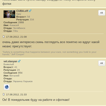
б
фотки
щ
е
н
CUBA.off
Отв
и
Гуру
е
Возраст:
54
#
Репутация:
334
1
Сообщения:
2988
6
Имя:
Алексей
Откуда:
Челябинск
Откуда:
74ru
17.08.2012, 21:08
С
очень даже интересно.скинь поглядеть.все понятно но вдруг какой
о
о
нюанс присутствует.
б
щ
“Safety is something that happens between your ears, not something you hold in your
е
hands.” Jeff Cooper
н
и
vel.slavyan
е
Отв
Бывалый
#
Возраст:
41
1
Репутация:
26
7
Сообщения:
854
Имя:
Виталий
Откуда:
Откуда:
Украина Харьков
Сайт
17.08.2012, 21:33
С
Ок! В понедельник буду на работе и сфоткаю!
о
о
б