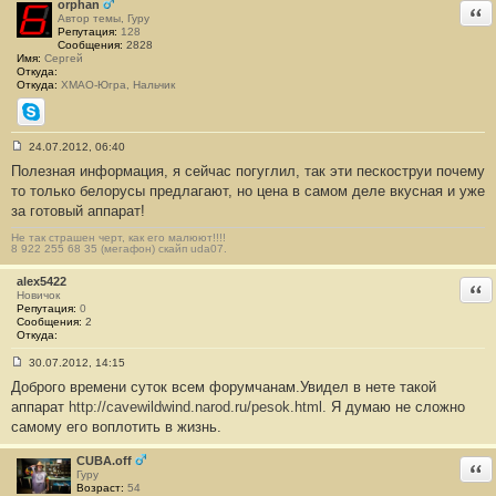
orphan
Отв
Автор темы, Гуру
Репутация:
128
Сообщения:
2828
Имя:
Сергей
Откуда:
Откуда:
ХМАО-Югра, Нальчик
Skype
24.07.2012, 06:40
С
Полезная информация, я сейчас погуглил, так эти пескоструи почему
о
о
то только белорусы предлагают, но цена в самом деле вкусная и уже
б
за готовый аппарат!
щ
е
н
Не так страшен черт, как его малюют!!!!
8 922 255 68 35 (мегафон) скайп uda07.
и
е
#
alex5422
Отв
7
Новичок
Репутация:
0
Сообщения:
2
Откуда:
30.07.2012, 14:15
С
Доброго времени суток всем форумчанам.Увидел в нете такой
о
о
аппарат
http://cavewildwind.narod.ru/pesok.html.
Я думаю не сложно
б
самому его воплотить в жизнь.
щ
е
н
CUBA.off
Отв
и
Гуру
е
Возраст:
54
#