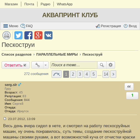
Магазин
Почта
Радио
WhatsApp
АКВАПРИНТ КЛУБ
Меню
FAQ
Регистрация
Вход
Пескоструи
Список разделов
ПАРАЛЛЕЛЬНЫЕ МИРЫ
Пескоструй
Ответить
1
2
3
4
5
…
14
272 сообщения
serg.slr
Ответи
Гуру
Возраст:
45
1
Репутация:
83
Сообщения:
844
Имя:
Сергей
Откуда:
Откуда:
Иркутск
23.07.2012, 13:09
С
Весь день вчера сидел в нете, и смотрел на работу пескосруйных
о
о
машин, ну очень понравилось, суть темы, создание пескоструйной
б
машины своими руками, а вот возможностей куча от отчистки краски
щ