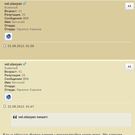
щ
vel.slavyan
Отв
е
Бывалый
н
Возраст:
41
и
Репутация:
26
е
Сообщения:
854
#
Имя:
Виталий
1
Откуда:
8
Откуда:
Украина Харьков
Сайт
21.08.2012, 01:36
С
о
о
б
щ
vel.slavyan
Отв
е
Бывалый
н
Возраст:
41
и
Репутация:
26
е
Сообщения:
854
#
Имя:
Виталий
1
Откуда:
9
Откуда:
Украина Харьков
Сайт
21.08.2012, 01:47
С
о
о
vel.slavyan пишет:
б
щ
е
н
Как и обещал фотки камеры пескоструйки скидываю. Не совсем
и