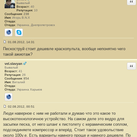
Отв
1
Бывалый
2
Возраст:
40
Репутация:
10
Сообщения:
238
Имя:
Игорь B.N.X
Откуда:
Откуда:
Украина, Днепропетровск
Сайт
Skype
01.08.2012, 14:31
С
Пескоструй стоит дешевле краскопульта, вообще непонятно чего
о
о
такой ажиотаж?
б
щ
е
vel.slavyan
Отв
н
Бывалый
и
Возраст:
41
е
Репутация:
26
#
Сообщения:
854
1
Имя:
Виталий
3
Откуда:
Откуда:
Украина Харьков
Сайт
02.08.2012, 00:51
С
Люди наверное с ним не работали и думаю что это какое то
о
о
высокотехнологичное устройство. На самом деле это ведро для
б
засыпки песка, от него шланг к пистолету с керамическим соплом,
щ
е
подсоединяете компрессор и вперёд. Стоит такое удовольствие
н
около 100у.е. Есть варианты намного проще и намного дешевле. По
и