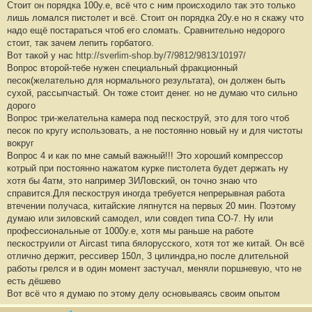
Стоит он порядка 100у.е, всё что с ним происходило так это только
лишь ломался пистолет и всё. Стоит он порядка 20у.е но я скажу что
надо ещё постараться чтоб его сломать. Сравнительно недорого
стоит, так зачем лепить горбатого.
Вот такой у нас
http://sverlim-shop.by/7/9812/9813/10197/
Вопрос второй-тебе нужен специальный фракционный
песок(желательно для нормального результата), он должен быть
сухой, рассыпчастый. Он тоже стоит денег. но не думаю что сильно
дорого
Вопрос три-желательна камера под пескоструй, это для того чтоб
песок по кругу использовать, а не постоянно новый ну и для чистоты
вокруг
Вопрос 4 и как по мне самый важный!!! Это хороший компрессор
котрый при постоянно нажатом курке пистолета будет держать ну
хотя бы 4атм, это например ЗИЛовский, он точно знаю что
справится.Для пескоструя иногда требуется непрерывная работа
втечении получаса, китайские ляпнутся на первых 20 мин. Поэтому
думаю или зиловский самодел, или совдеп типа СО-7. Ну или
профессиональные от 1000у.е, хотя мы раньше на работе
пескоструили от Aircast типа бялорусского, хотя тот же китай. Он всё
отлично держит, рессивер 150л, 3 цилиндра,но после длительной
работы грелся и в один момент застучал, меняли поршневую, что не
есть дёшево
Вот всё что я думаю по этому делу основываясь своим опытом