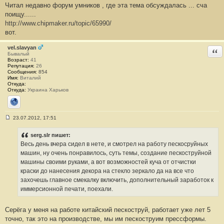
Читал недавно форум умников , где эта тема обсуждалась ... сча
о
о
поищу......
б
http://www.chipmaker.ru/topic/65990/
щ
е
вот.
н
и
е
vel.slavyan
Отв
#
Бывалый
5
Возраст:
41
Репутация:
26
Сообщения:
854
Имя:
Виталий
Откуда:
Откуда:
Украина Харьков
Сайт
23.07.2012, 17:51
С
о
о
serg.slr пишет:
б
Весь день вчера сидел в нете, и смотрел на работу пескосруйных
щ
е
машин, ну очень понравилось, суть темы, создание пескоструйной
н
машины своими руками, а вот возможностей куча от отчистки
и
е
краски до нанесения декора на стекло зеркало да на все что
#
захочешь главное смекалку включить, дополнительный заработок к
6
иммерсионной печати, поехали.
Серёга у меня на работе китайский пескоструй, работает уже лет 5
точно, так это на производстве, мы им пескоструим прессформы.