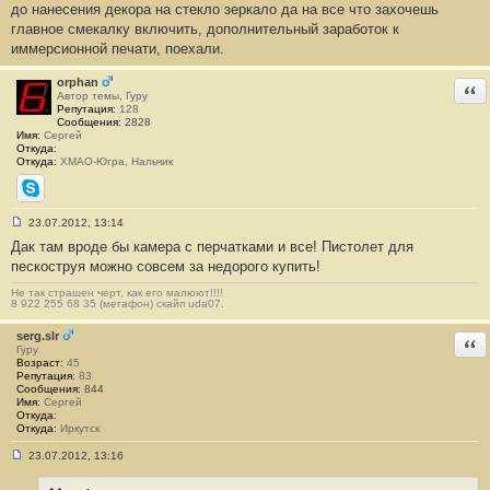
е
до нанесения декора на стекло зеркало да на все что захочешь
н
главное смекалку включить, дополнительный заработок к
и
е
иммерсионной печати, поехали.
#
1
orphan
Отв
Автор темы, Гуру
Репутация:
128
Сообщения:
2828
Имя:
Сергей
Откуда:
Откуда:
ХМАО-Югра, Нальчик
Skype
23.07.2012, 13:14
С
Дак там вроде бы камера с перчатками и все! Пистолет для
о
о
пескоструя можно совсем за недорого купить!
б
щ
Не так страшен черт, как его малюют!!!!
е
8 922 255 68 35 (мегафон) скайп uda07.
н
и
serg.slr
е
Отв
Гуру
#
Возраст:
45
2
Репутация:
83
Сообщения:
844
Имя:
Сергей
Откуда:
Откуда:
Иркутск
23.07.2012, 13:16
С
о