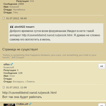
Репутация:
334
8
Сообщения:
2988
Имя:
Алексей
Откуда:
Челябинск
Откуда:
74ru
31.07.2012, 06:40
С
о
о
alex5422 пишет:
б
Доброго времени суток всем форумчанам.Увидел в нете такой
щ
е
аппарат
http://cavewildwind.narod.ru/pesok.html.
Я думаю не сложно
н
самому его воплотить в жизнь.
и
е
#
Страница не существует
9
“Safety is something that happens between your ears, not something you hold in your
hands.” Jeff Cooper
olfex
Отв
Бывалый
Репутация:
8
Сообщения:
108
Имя:
Олег
Откуда:
Откуда:
Беларусь, г.Гомель
31.07.2012, 11:06
С
http://cavewildwind.narod.ru/pesok.html
о
о
Вот так она будет работать
б
щ
е
CUBA.off
Отв