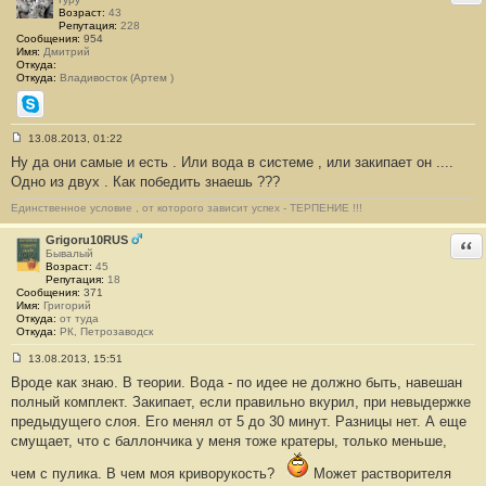
Возраст:
43
Репутация:
228
Сообщения:
954
Имя:
Дмитрий
Откуда:
Откуда:
Владивосток (Артем )
Skype
13.08.2013, 01:22
С
Ну да они самые и есть . Или вода в системе , или закипает он ....
о
о
Одно из двух . Как победить знаешь ???
б
щ
Единственное условие , от которого зависит успех - ТЕРПЕНИЕ !!!
е
н
и
Grigoru10RUS
Отв
е
Бывалый
#
Возраст:
45
3
Репутация:
18
2
Сообщения:
371
5
Имя:
Григорий
Откуда:
от туда
Откуда:
РК, Петрозаводск
13.08.2013, 15:51
С
Вроде как знаю. В теории. Вода - по идее не должно быть, навешан
о
о
полный комплект. Закипает, если правильно вкурил, при невыдержке
б
предыдущего слоя. Его менял от 5 до 30 минут. Разницы нет. А еще
щ
е
смущает, что с баллончика у меня тоже кратеры, только меньше,
н
и
чем с пулика. В чем моя криворукость?
Может растворителя
е
#