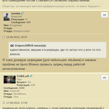
всё помещение потом становится силиконо обработанным."
Общество, не имеющее цветовой дифференциации штанов - не имеет будущего !
vovaka
Отв
Бывалый
Репутация:
67
Сообщения:
989
Имя:
Владимир
Откуда:
Откуда:
Новороссийск
13.08.2013, 20:07
С
о
о
Grigoru10RUS писал(а):
б
единственное, мешаю я в шприцах, где-то читал что у кого-то это
щ
е
влияло
н
Я тоже дозирую шприцами (для небольших обьёмов) и никаких
и
е
проблем не было.Можно промыть шприц перед работой
#
антисиликоном.
3
2
9
CUBA.off
Отв
Гуру
Возраст:
54
Репутация:
334
Сообщения:
2988
Имя:
Алексей
Откуда:
Челябинск
Откуда:
74ru
17.08.2013, 17:50
С
правильно пользовать шприцы с пластиковым поршнем.резиновый с
о