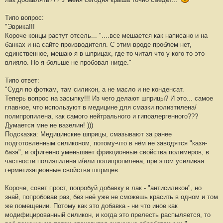
е
н
и
Типо вопрос:
е
#
"Эврика!!!
3
Короче концы растут отсель... "....все мешается как написано и на
2
8
банках и на сайте производителя. С этим вроде проблем нет,
единственное, мешаю я в шприцах, где-то читал что у кого-то это
влияло. Но я больше не пробовал нигде."
Типо ответ:
"Судя по фоткам, там силикон, а не масло и не конденсат.
Теперь вопрос на засыпку!!! Из чего делают шприцы? И это... самое
главное, что используют в медицине для смазки полиэтилена/
полипропилена, как самого нейтрального и гипоалергенного???
Думается мне не вазелин! )))
Подсказка: Медицинские шприцы, смазывают за ранее
подготовленным силиконом, потому-что в нём не заводятся "казя-
базя", и офигенно уменьшает фрикционные свойства полимеров, в
частности полиэтилена и/или полипропилена, при этом усиливая
герметизационные свойства шприцев.
Короче, совет прост, попробуй добавку в лак - "антисиликон", но
знай, попробовав раз, без неё уже не сможешь красить в одном и том
же помещении. Потому как это добавка - ни что иное как
модифицированный силикон, и когда это прелесть распыляется, то