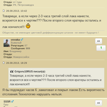
Откуда:
от туда
Откуда:
РК, Петрозаводск
26.08.2013, 10:42
С
Товарищи, а если через 2-3 часа третий слой лака нанести,
о
о
вскроется все к чертям??? После второго слоя кратеры остались и
б
щ
лак кончился!!!
е
н
Общество, не имеющее цветовой дифференциации штанов - не имеет будущего !
и
е
#
vovaka
Ответи
3
Бывалый
3
Репутация:
67
1
2
Сообщения:
989
Имя:
Владимир
Откуда:
Откуда:
Новороссийск
26.08.2013, 18:29
С
о
о
Grigoru10RUS писал(а):
б
Товарищи, а если через 2-3 часа третий слой лака нанести,
щ
е
вскроется все к чертям??? После второго слоя кратеры остались и
н
лак кончился!!!
и
е
Я бы подождал часов 6 ,заматовал и покрыл лаком.Есть вероятность
#
отслоения.Технологию нарушать нельзя.
3
3
3
SSSR
Ответи
Гуру