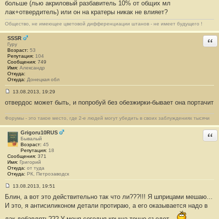
больше (лью акриловый разбавитель 10% от общих мл
3
лак+отвердитель) или он на кратеры никак не влияет?
2
6
Общество, не имеющее цветовой дифференциации штанов - не имеет будущего !
SSSR
Отв
Гуру
Возраст:
53
Репутация:
104
Сообщения:
749
Имя:
Александр
Откуда:
Откуда:
Донецкая обл
13.08.2013, 19:29
С
отвердос может быть, и попробуй без обезжирки-бывает она портачит
о
о
б
Форумы - это такое место, где 2-е людей могут убедить в своих заблуждениях тысячи
щ
е
н
Grigoru10RUS
Отв
и
Бывалый
е
Возраст:
45
#
Репутация:
18
3
Сообщения:
371
2
Имя:
Григорий
7
Откуда:
от туда
Откуда:
РК, Петрозаводск
13.08.2013, 19:51
С
Блин, а вот это действительно так что ли???!!! Я шприцами мешаю...
о
о
И это, я антисиликоном детали протираю, а его оказывается надо в
б
щ
лак добавлять??? У меня сегодня крыша точно съедет...