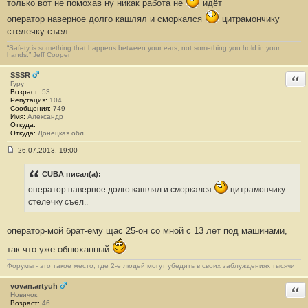
е
только вот не помохав ну никак работа не
идёт
н
оператор наверное долго кашлял и сморкался
и
цитрамончику
е
стелечку съел...
#
3
“Safety is something that happens between your ears, not something you hold in your
2
hands.” Jeff Cooper
1
SSSR
Отв
Гуру
Возраст:
53
Репутация:
104
Сообщения:
749
Имя:
Александр
Откуда:
Откуда:
Донецкая обл
26.07.2013, 19:00
С
о
о
CUBA писал(а):
б
оператор наверное долго кашлял и сморкался
цитрамончику
щ
е
стелечку съел..
н
и
е
оператор-мой брат-ему щас 25-он со мной с 13 лет под машинами,
#
3
2
так что уже обнюханный
2
Форумы - это такое место, где 2-е людей могут убедить в своих заблуждениях тысячи
vovan.artyuh
Отв
Новичок
Возраст:
46