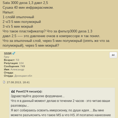
Sata 3000 дюза 1,3 давл 2,5
Сушка 40 мин инфракрасником.
Напыл:
1 слойй опылочный
2 ч/3 5 мин полумокрый
3 ч/з 5 мин мокрый
Что такое пластификатор? Что за фильтр3000 дюза 1.3
давл 2.5 ----- это давление очков в компрессоре я так понял.
Что за опылочный слой, через 5 мин полумокрый (опять же что за
полумокрый), через 5 мин мокрый?
SSSR
Отв
Гуру
Возраст:
53
Репутация:
104
Сообщения:
749
Имя:
Александр
Откуда:
Откуда:
Донецкая обл
27.08.2013, 18:41
С
о
о
Pavel174 писал(а):
б
Здравствуйте дорогие форумчане...
щ
е
Что я в данный момент делаю в течении 2 часов - это читаю ваши
н
разговоры...
и
е
Я вот собираюсь освоить имерсионку, по душе идея.....Вы мне
#
можете разъяснить что такое MS а что HS. И поэтапно нанесение
3