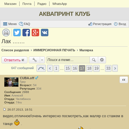
Магазин
Почта
Радио
WhatsApp
АКВАПРИНТ КЛУБ
Меню
FAQ
Регистрация
Вход
Лак .......
Список разделов
ИММЕРСИОННАЯ ПЕЧАТЬ
Малярка
Ответить
1
…
15
16
17
18
19
…
33
647 сообщений
CUBA.off
Отв
Гуру
Возраст:
54
Репутация:
334
Сообщения:
2988
Имя:
Алексей
Откуда:
Челябинск
Откуда:
74ru
26.07.2013, 18:51
С
видео,отличное!очень интересно посмотреть,как маляр со стажем в
о
о
б
танце
.
щ