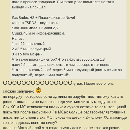
4
лака и процесс полировки. Я многого у вас начитался но так к
0
выводу и не пришел.
Лак Brulex HS + Пластификатор Novol
Фильтр FSRD3 + осушитель
Sata 3000 дюза 1,3 давл 2,5
Сушка 40 мин инфракрасником.
Напыл:
1 слойй опылочный
2 ч/3 5 мин полумокрый
3 ч/з 5 мин мокрый
Что такое пластификатор? Что за фильтр3000 дюза 1.3
давл 2.5 ----- это давление очков в компрессоре я так понял.
Что за опылочный слой, через 5 мин полумокрый (опять же что за
полумокрый), через 5 мин мокрый?
ООООООООООООООО
-у вас Павел все очень
сложно запущено
по порядку повторюсь,если админы не зарубят пост-потому как это
разжевывалось и не один раз-надо учиться читать между строк!
Лак ХС и МС отличаются наличием сухого остатка,то есть толщиной
покрытия после высыхания ( в МСах больше растворителя) толщина
покрытия 3х слоев лака МС приравнивается к 2м слоям ХС лаков-где
то так-надеюсь понятно пишу?
дальше-Мокрый слой-это когда льешь лак и после того как разлил