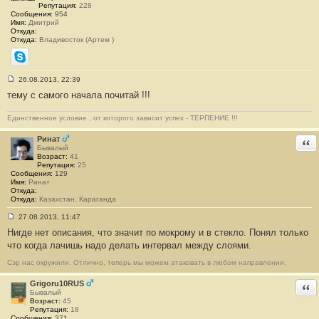
Репутация:
228
Сообщения:
954
Имя:
Дмитрий
Откуда:
Откуда:
Владивосток (Артем )
Skype
26.08.2013, 22:39
С
тему с самого начала почитай !!!
о
о
б
Единственное условие , от которого зависит успех - ТЕРПЕНИЕ !!!
щ
е
н
Ринат
Отв
и
Бывалый
е
Возраст:
41
#
Репутация:
25
3
Сообщения:
129
3
Имя:
Ринат
6
Откуда:
Откуда:
Казахстан, Караганда
27.08.2013, 11:47
С
Нигде нет описания, что значит по мокрому и в стекло. Понял только
о
о
что когда лачишь надо делать интервал между слоями.
б
щ
Сэр нас окружили. Отлично, теперь мы можем атаковать в любом направлении.
е
н
и
Grigoru10RUS
Отв
е
Бывалый
#
Возраст:
45
3
Репутация:
18
3
Сообщения:
371