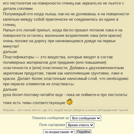
его пистолетом на поверхности глянец как зеркало,но не льется с
детали соплями
Полумокрый-это когда льешь лак-но не доливаешь и на поверхности
капельки между собой практически не соединились во едино в
глянец
Напыл-это легкий припыл, когда бегло прошел потоком лака и на
поверхности остались маленькие вскрапления лака (или краски)
очень похоже на дорогу при начинающемся дожде на первых
минутах!
дальше
Пластификаторы — это вещества, которые вводят в состав
полимерных материалов для придания (или повышения)
эластичности и (или) пластичности, Добавка к двухкомпонентным
акриловым продуктам, таким как наполняющие грунтовки, лаки и
краски. Делает более эластичным наносимый слой, что необходимо
при окраске элементов из пластмассы.
дальше
рука болит-поэтому-читайте еще - пока не поймете-и про пистолеты
тоже есть темы соответствующие
Форумы - это такое место, где 2-е людей могут убедить в своих заблуждениях тысячи
Показать сообщения за:
Поле сортировки