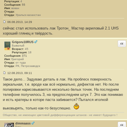
Репутация:
4
Сообщения:
55
Имя:
вован
Откуда:
Откуда:
Уральск казахстан
06.08.2013, 14:29
С
сейчас стал использовать лак Тротон_ Мастер акриловый 2.1 UHS
о
о
хороший глянец и твёрдость.
б
щ
е
Grigoru10RUS
Отв
н
Бывалый
и
Возраст:
45
е
Репутация:
18
#
Сообщения:
371
3
Имя:
Григорий
2
Откуда:
от туда
3
Откуда:
РК, Петрозаводск
12.08.2013, 09:11
С
Такое дело... Задуваю деталь в лак. На проблеск поверхность
о
о
зеркальная, т.е. вроде как всё нормально, дефектов нет. Но после
б
полировки нарисовываются несколько белых точек. На последнем
щ
е
телефоне получилось 3, на предпоследнем штук 7. Это как понимаю
н
и есть кратеры в которе паста забивается? Пытался иголкой
и
е
#
выковырять, только как-то безуспешно.
3
2
Общество, не имеющее цветовой дифференциации штанов - не имеет будущего !
4
dimmaass
Отв
Гуру