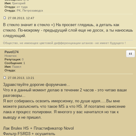
7
Имя:
Григорий
Откуда:
от туда
Откуда:
РК, Петрозаводск
27.08.2013, 12:47
С
В стекло значит в стекло =) На просвет глядишь, а деталь как
о
о
стекло. По-мокрому - предыдущий слой еще не досох, а ты наносишь
б
следующий.
щ
е
н
Общество, не имеющее цветовой дифференциации штанов - не имеет будущего !
и
е
Pavel174
Отв
#
Новичок
3
Репутация:
0
3
Сообщения:
1
8
Имя:
Павел
Откуда:
27.08.2013, 13:21
С
Здравствуйте дорогие форумчане...
о
о
Что я в данный момент делаю в течении 2 часов - это читаю ваши
б
разговоры...
щ
е
Я вот собираюсь освоить имерсионку, по душе идея.....Вы мне
н
можете разъяснить что такое MS а что HS. И поэтапно нанесение
и
е
лака и процесс полировки. Я многого у вас начитался но так к
#
выводу и не пришел.
3
3
9
Лак Brulex HS + Пластификатор Novol
Фильтр FSRD3 + осушитель