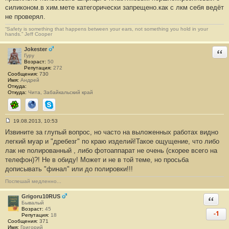
о
силиконом.в хим.мете категорически запрещено.как с лкм себя ведёт
б
не проверял.
щ
е
н
“Safety is something that happens between your ears, not something you hold in your
hands.” Jeff Cooper
и
е
#
Jokester
Отв
3
Гуру
3
Возраст:
50
0
Репутация:
272
Сообщения:
730
Имя:
Андрей
Откуда:
Откуда:
Чита, Забайкальский край
ICQ
Сайт
Skype
19.08.2013, 10:53
С
Извините за глупый вопрос, но часто на выложенных работах видно
о
о
легкий муар и "дребезг" по краю изделий!Такое ощущение, что либо
б
лак не полированный , либо фотоаппарат не очень (скорее всего на
щ
е
телефон)?! Не в обиду! Может и не в той теме, но просьба
н
дописывать "финал" или до полировки!!!
и
е
#
Поспешай медленно...
3
3
Grigoru10RUS
Ответи
1
Бывалый
Возраст:
45
-1
Репутация:
18
Сообщения:
371
Имя:
Григорий