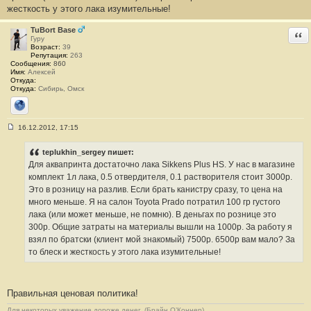
1
жесткость у этого лака изумительные!
TuBort Base
Отв
Гуру
Возраст:
39
Репутация:
263
Сообщения:
860
Имя:
Алексей
Откуда:
Откуда:
Сибирь, Омск
Сайт
16.12.2012, 17:15
С
о
о
teplukhin_sergey пишет:
б
Для аквапринта достаточно лака Sikkens Plus HS. У нас в магазине
щ
е
комплект 1л лака, 0.5 отвердителя, 0.1 растворителя стоит 3000р.
н
Это в розницу на разлив. Если брать канистру сразу, то цена на
и
е
много меньше. Я на салон Toyota Prado потратил 100 гр густого
#
лака (или может меньше, не помню). В деньгах по рознице это
1
2
300р. Общие затраты на материалы вышли на 1000р. За работу я
взял по братски (клиент мой знакомый) 7500р. 6500р вам мало? За
то блеск и жесткость у этого лака изумительные!
Правильная ценовая политика!
Для некоторых уважение дороже денег. (Брайн О’Коннер)