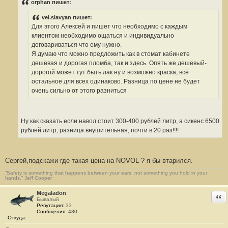
о
orphan пишет:
б
щ
vel.slavyan пишет:
е
н
Для этого Алексей и пишет что необходимо с каждым
и
клиентом необходимо ощаться и индивидуально
е
#
договариваться что ему нужно.
5
Я думаю что можно предложить как в стомат кабинете
дешёвая и дорогая пломба, так и здесь. Опять же дешёвый-
дорогой может тут быть лак ну и возможно краска, всё
остальное для всех одинаково. Разница по цене не будет
очень сильно от этого разниться
Ну как сказать если навол стоит 300-400 рублей литр, а сикенс 6500
рублей литр, разница внушительная, почти в 20 раз!!!!
Сергей,подскажи где такая цена на NOVOL ? я бы втарился.
“Safety is something that happens between your ears, not something you hold in your
hands.” Jeff Cooper
Megaladon
Отв
Бывалый
Репутация:
33
Сообщения:
430
Откуда: