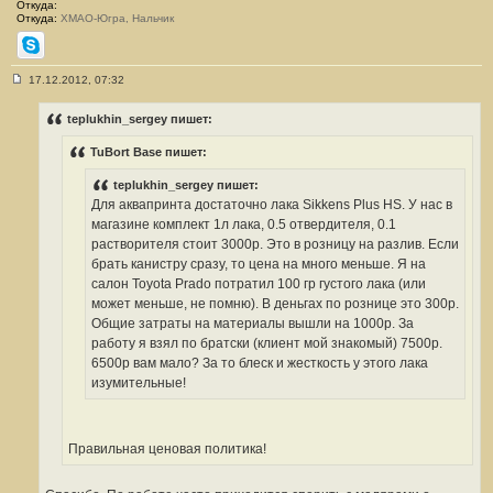
Откуда:
Откуда:
ХМАО-Югра, Нальчик
Skype
17.12.2012, 07:32
С
о
о
teplukhin_sergey пишет:
б
щ
TuBort Base пишет:
е
н
и
teplukhin_sergey пишет:
е
Для аквапринта достаточно лака Sikkens Plus HS. У нас в
#
1
магазине комплект 1л лака, 0.5 отвердителя, 0.1
5
растворителя стоит 3000р. Это в розницу на разлив. Если
брать канистру сразу, то цена на много меньше. Я на
салон Toyota Prado потратил 100 гр густого лака (или
может меньше, не помню). В деньгах по рознице это 300р.
Общие затраты на материалы вышли на 1000р. За
работу я взял по братски (клиент мой знакомый) 7500р.
6500р вам мало? За то блеск и жесткость у этого лака
изумительные!
Правильная ценовая политика!