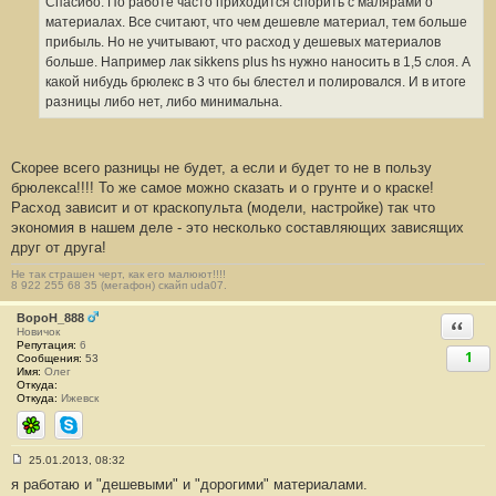
Спасибо. По работе часто приходится спорить с малярами о
материалах. Все считают, что чем дешевле материал, тем больше
прибыль. Но не учитывают, что расход у дешевых материалов
больше. Например лак sikkens plus hs нужно наносить в 1,5 слоя. А
какой нибудь брюлекс в 3 что бы блестел и полировался. И в итоге
разницы либо нет, либо минимальна.
Скорее всего разницы не будет, а если и будет то не в пользу
брюлекса!!!! То же самое можно сказать и о грунте и о краске!
Расход зависит и от краскопульта (модели, настройке) так что
экономия в нашем деле - это несколько составляющих зависящих
друг от друга!
Не так страшен черт, как его малюют!!!!
8 922 255 68 35 (мегафон) скайп uda07.
BopoH_888
Ответи
Новичок
Репутация:
6
1
Сообщения:
53
Имя:
Олег
Откуда:
Откуда:
Ижевск
ICQ
Skype
25.01.2013, 08:32
С
я работаю и "дешевыми" и "дорогими" материалами.
о