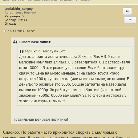
teplukhin_sergey
Ответи
Автор темы, Новичок
Репутация:
5
−
Сообщения:
44
Откуда:
16.12.2012, 18:57
С
о
о
TuBort Base пишет:
б
щ
teplukhin_sergey пишет:
е
н
Для аквапринта достаточно лака Sikkens Plus HS. У нас в
и
магазине комплект 1л лака, 0.5 отвердителя, 0.1 растворителя
е
#
стоит 3000р. Это в розницу на разлив. Если брать канистру
1
сразу, то цена на много меньше. Я на салон Toyota Prado
3
потратил 100 гр густого лака (или может меньше, не помню). В
деньгах по рознице это 300р. Общие затраты на материалы
вышли на 1000р. За работу я взял по братски (клиент мой
знакомый) 7500р. 6500р вам мало? За то блеск и жесткость у
этого лака изумительные!
Правильная ценовая политика!
Спасибо. По работе часто приходится спорить с малярами о
материалах. Все считают, что чем дешевле материал, тем больше