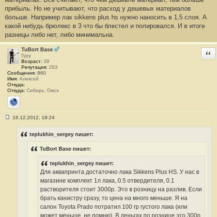
прибыль. Но не учитывают, что расход у дешевых материалов
больше. Например лак sikkens plus hs нужно наносить в 1,5 слоя. А
какой нибудь брюлекс в 3 что бы блестел и полировался. И в итоге
разницы либо нет, либо минимальна.
TuBort Base
Отв
Гуру
Возраст:
39
Репутация:
263
Сообщения:
860
Имя:
Алексей
Откуда:
Откуда:
Сибирь, Омск
Сайт
16.12.2012, 19:24
С
о
о
teplukhin_sergey пишет:
б
щ
TuBort Base пишет:
е
н
и
teplukhin_sergey пишет:
е
Для аквапринта достаточно лака Sikkens Plus HS. У нас в
#
1
магазине комплект 1л лака, 0.5 отвердителя, 0.1
4
растворителя стоит 3000р. Это в розницу на разлив. Если
брать канистру сразу, то цена на много меньше. Я на
салон Toyota Prado потратил 100 гр густого лака (или
может меньше, не помню). В деньгах по рознице это 300р.