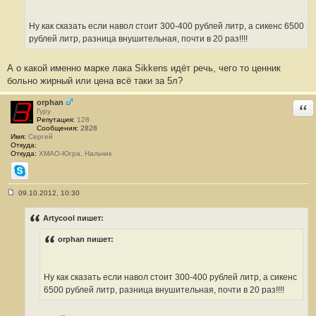
щ
е
н
Ну как сказать если навол стоит 300-400 рублей литр, а сикенс 6500
и
е
рублей литр, разница внушительная, почти в 20 раз!!!!
#
2
А о какой именно марке лака Sikkens идёт речь, чего то ценник
больно жирный или цена всё таки за 5л?
orphan
Отв
Гуру
Репутация:
128
Сообщения:
2828
Имя:
Сергей
Откуда:
Откуда:
ХМАО-Югра, Нальчик
Skype
09.10.2012, 10:30
С
о
о
Artycool пишет:
б
щ
orphan пишет:
е
н
и
е
#
Ну как сказать если навол стоит 300-400 рублей литр, а сикенс
3
6500 рублей литр, разница внушительная, почти в 20 раз!!!!