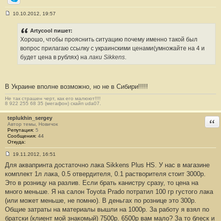
Skype
10.10.2012, 19:57
С
о
о
Artycool пишет:
б
Хорошо, чтобы прояснить ситуацию почему именно такой был
щ
е
вопрос прилагаю ссылку с украинскими ценами(умножайте на 4 и
н
будет цена в рублях) на
лаки Sikkens
.
и
е
#
1
0
В Украине вполне возможно, но не в Сибири!!!!!
Не так страшен черт, как его малюют!!!!
8 922 255 68 35 (мегафон) скайп uda07.
teplukhin_sergey
Отв
Автор темы, Новичок
Репутация:
5
Сообщения:
44
Откуда:
19.11.2012, 16:51
С
Для аквапринта достаточно лака Sikkens Plus HS. У нас в магазине
о
о
комплект 1л лака, 0.5 отвердителя, 0.1 растворителя стоит 3000р.
б
Это в розницу на разлив. Если брать канистру сразу, то цена на
щ
е
много меньше. Я на салон Toyota Prado потратил 100 гр густого лака
н
(или может меньше, не помню). В деньгах по рознице это 300р.
и
е
Общие затраты на материалы вышли на 1000р. За работу я взял по
#
братски (клиент мой знакомый) 7500р. 6500р вам мало? За то блеск и
1