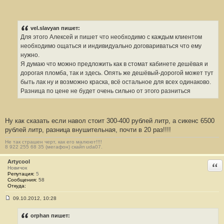
щ
е
н
и
е
vel.slavyan пишет:
#
Для этого Алексей и пишет что необходимо с каждым клиентом
1
необходимо ощаться и индивидуально договариваться что ему
нужно.
Я думаю что можно предложить как в стомат кабинете дешёвая и
дорогая пломба, так и здесь. Опять же дешёвый-дорогой может тут
быть лак ну и возможно краска, всё остальное для всех одинаково.
Разница по цене не будет очень сильно от этого разниться
Ну как сказать если навол стоит 300-400 рублей литр, а сикенс 6500
рублей литр, разница внушительная, почти в 20 раз!!!!
Не так страшен черт, как его малюют!!!!
8 922 255 68 35 (мегафон) скайп uda07.
Artycool
Отв
Новичок
Репутация:
5
Сообщения:
58
Откуда:
09.10.2012, 10:28
С
о
о
orphan пишет:
б