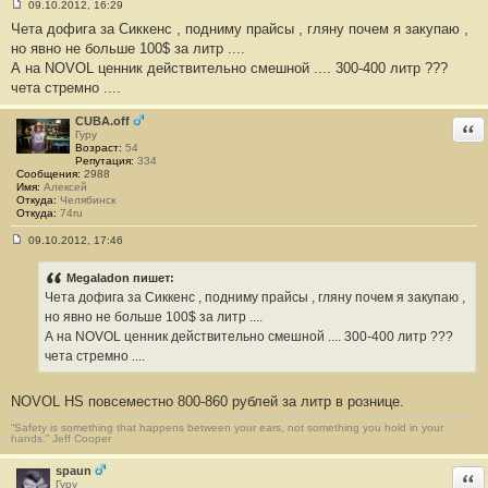
09.10.2012, 16:29
С
Чета дофига за Сиккенс , подниму прайсы , гляну почем я закупаю ,
о
о
но явно не больше 100$ за литр ....
б
А на NOVOL ценник действительно смешной .... 300-400 литр ???
щ
е
чета стремно ....
н
и
е
CUBA.off
Отв
#
Гуру
6
Возраст:
54
Репутация:
334
Сообщения:
2988
Имя:
Алексей
Откуда:
Челябинск
Откуда:
74ru
09.10.2012, 17:46
С
о
о
Megaladon пишет:
б
Чета дофига за Сиккенс , подниму прайсы , гляну почем я закупаю ,
щ
е
но явно не больше 100$ за литр ....
н
А на NOVOL ценник действительно смешной .... 300-400 литр ???
и
е
чета стремно ....
#
7
NOVOL HS повсеместно 800-860 рублей за литр в рознице.
“Safety is something that happens between your ears, not something you hold in your
hands.” Jeff Cooper
spaun
Отв
Гуру