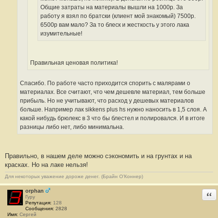
Общие затраты на материалы вышли на 1000р. За
работу я взял по братски (клиент мой знакомый) 7500р.
6500р вам мало? За то блеск и жесткость у этого лака
изумительные!
Правильная ценовая политика!
Спасибо. По работе часто приходится спорить с малярами о
материалах. Все считают, что чем дешевле материал, тем больше
прибыль. Но не учитывают, что расход у дешевых материалов
больше. Например лак sikkens plus hs нужно наносить в 1,5 слоя. А
какой нибудь брюлекс в 3 что бы блестел и полировался. И в итоге
разницы либо нет, либо минимальна.
Правильно, в нашем деле можно сэкономить и на грунтах и на
красках. Но на лаке нельзя!
Для некоторых уважение дороже денег. (Брайн О’Коннер)
orphan
Отв
Гуру
Репутация:
128
Сообщения:
2828
Имя:
Сергей