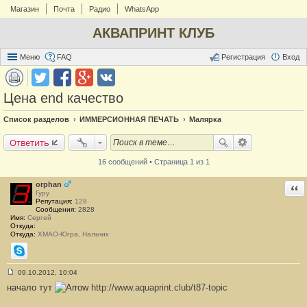
Магазин
Почта
Радио
WhatsApp
АКВАПРИНТ КЛУБ
Меню
FAQ
Регистрация
Вход
Цена end качество
Список разделов
ИММЕРСИОННАЯ ПЕЧАТЬ
Малярка
Ответить
16 сообщений • Страница 1 из 1
orphan
Отв
Гуру
Репутация:
128
Сообщения:
2828
Имя:
Сергей
Откуда:
Откуда:
ХМАО-Югра, Нальчик
Skype
09.10.2012, 10:04
С
начало тут
http://www.aquaprint.club/t87-topic
о
о
б