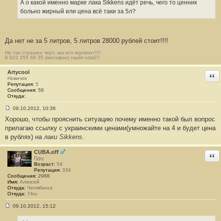
А о какой именно марке лака Sikkens идёт речь, чего то ценник
больно жирный или цена всё таки за 5л?
Да нет не за 5 литров, 5 литров 28000 рублей стоит!!!!
Не так страшен черт, как его малюют!!!!
8 922 255 68 35 (мегафон) скайп uda07.
Artycool
Отв
Новичок
Репутация:
5
Сообщения:
58
Откуда:
09.10.2012, 10:36
С
Хорошо, чтобы прояснить ситуацию почему именно такой был вопрос
о
о
прилагаю ссылку с украинскими ценами(умножайте на 4 и будет цена
б
в рублях) на
лаки Sikkens
.
щ
е
н
CUBA.off
Отв
и
Гуру
е
Возраст:
54
#
Репутация:
334
4
Сообщения:
2988
Имя:
Алексей
Откуда:
Челябинск
Откуда:
74ru
09.10.2012, 15:12
С
о