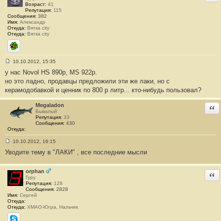
Возраст:
41
Репутация:
115
Сообщения:
382
Имя:
Александр
Откуда:
Вятка city
Откуда:
Вятка city
ICQ
10.10.2012, 15:35
С
у нас Novol HS 890р, MS 922р.
о
о
но это ладно, продавцы предложили эти же лаки, но с
б
керамодобавкой и ценник по 800 р литр... кто-нибудь пользовал?
щ
е
н
Megaladon
Отв
и
Бывалый
е
Репутация:
33
#
Сообщения:
430
8
Откуда:
10.10.2012, 16:15
С
Уводите тему в "ЛАКИ" , все последние мысли
о
о
б
щ
orphan
Отв
е
Гуру
н
Репутация:
128
и
Сообщения:
2828
е
Имя:
Сергей
#
Откуда:
9
Откуда:
ХМАО-Югра, Нальчик