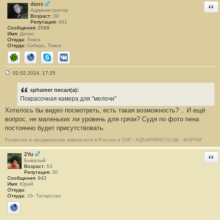
dens
Отв
Администратор
Возраст:
39
Репутация:
481
Сообщения:
2099
Имя:
Денис
Откуда:
Томск
Откуда:
Сибирь, Томск
ICQ
Сайт
Skype
ВКонтакте
02.02.2014, 17:25
С
о
о
sphamer писал(а):
б
Покрасочная камера для "мелочи"
щ
е
Хотелось бы видео посмотреть, есть такая возможность? .. И ещё
н
вопрос, не маленьких ли уровень для грязи? Судя по фото пена
и
е
постоянно будет присутствовать.
#
6
Развитие и продвижение аквапечати в России и СНГ - AQUAPRINT.CLUB - ФОРУМ
3
2Yu
Отв
Бывалый
Возраст:
63
Репутация:
30
Сообщения:
942
Имя:
Юрий
Откуда:
Откуда:
16- Татарстан
Сайт