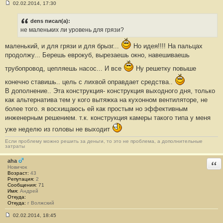
02.02.2014, 17:30
С
о
о
dens писал(а):
б
не маленьких ли уровень для грязи?
щ
е
н
маленький, и для грязи и для брызг...
Но идея!!!! На пальцах
и
продолжу... Берешь еврокуб, вырезаешь окно, навешиваешь
е
#
трубопровод, цепляешь насос... И все
Ну решетку повыше
6
4
конечно ставишь.. цель с лихвой оправдает средства..
В дополнение.. Эта конструкция- конструкция выходного дня, только
как альтернатива тем у кого вытяжка на кухонном вентиляторе, не
более того. я восхищаюсь ей как простым но эффективным
инженерным решением. т.к. конструкция камеры такого типа у меня
уже неделю из головы не выходит
Если проблему можно решить за деньги, то это не проблема, а дополнительные
затраты
aha
Отв
Новичок
Возраст:
43
Репутация:
2
Сообщения:
71
Имя:
Андрей
Откуда:
Откуда:
г Волжский
02.02.2014, 18:45
С