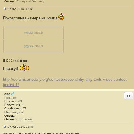
Откуда:
Ennepetal Germany
06.02.2014, 18:51
С
о
Покрасочная камера из бочки
о
б
щ
е
phpBB
[media]
н
и
е
#
phpBB
[media]
7
3
IBC Container
Еврокуб
http://ceramicartsdaily.org/contests/second-diy-clay-tools-video-contest-
finalist-1/
aha
Отв
Новичок
Возраст:
43
Репутация:
2
Сообщения:
71
Имя:
Андрей
Откуда:
Откуда:
г Волжский
07.02.2014, 23:40
С
держался держался да не кто не отвечает
о