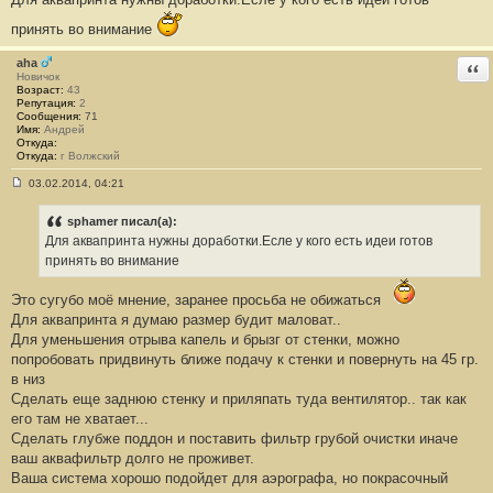
е
#
принять во внимание
6
6
aha
Отв
Новичок
Возраст:
43
Репутация:
2
Сообщения:
71
Имя:
Андрей
Откуда:
Откуда:
г Волжский
03.02.2014, 04:21
С
о
о
sphamer писал(а):
б
Для аквапринта нужны доработки.Есле у кого есть идеи готов
щ
е
принять во внимание
н
и
Это сугубо моё мнение, заранее просьба не обижаться
е
#
Для аквапринта я думаю размер будит маловат..
6
Для уменьшения отрыва капель и брызг от стенки, можно
7
попробовать придвинуть ближе подачу к стенки и повернуть на 45 гр.
в низ
Сделать еще заднюю стенку и приляпать туда вентилятор.. так как
его там не хватает...
Сделать глубже поддон и поставить фильтр грубой очистки иначе
ваш аквафильтр долго не проживет.
Ваша система хорошо подойдет для аэрографа, но покрасочный