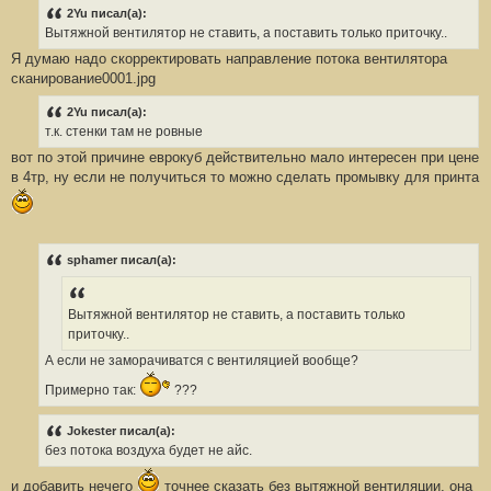
о
2Yu писал(а):
б
Вытяжной вентилятор не ставить, а поставить только приточку..
щ
е
Я думаю надо скорректировать направление потока вентилятора
н
сканирование0001.jpg
и
е
#
2Yu писал(а):
7
1
т.к. стенки там не ровные
вот по этой причине еврокуб действительно мало интересен при цене
в 4тр, ну если не получиться то можно сделать промывку для принта
sphamer писал(а):
Вытяжной вентилятор не ставить, а поставить только
приточку..
А если не заморачиватся с вентиляцией вообще?
Примерно так:
???
Jokester писал(а):
без потока воздуха будет не айс.
и добавить нечего
точнее сказать без вытяжной вентиляции, она