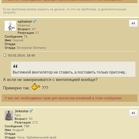
Если проблему можно решить за деньги, то это не проблема, а дополнительные
затраты
sphamer
Отв
Новичок
Возраст:
47
Репутация:
17
Сообщения:
71
Имя:
Сергей
Откуда:
Откуда:
Ennepetal Germany
03.02.2014, 18:40
С
о
о
б
Вытяжной вентилятор не ставить, а поставить только приточку..
щ
е
А если не заморачиватся с вентиляцией вообще?
н
и
Примерно так:
???
е
#
6
У вас нет необходимых прав для просмотра вложений в этом сообщении.
9
Jokester
Отв
Гуру
Возраст:
50
Репутация:
272
Сообщения:
730
Имя:
Андрей
Откуда:
Откуда:
Чита, Забайкальский край