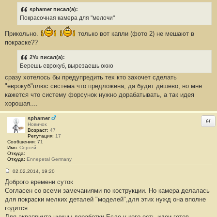
о
о
sphamer писал(а):
б
Покрасочная камера для "мелочи"
щ
е
н
Прикольно.
только вот капли (фото 2) не мешают в
и
покраске??
е
#
6
2Yu писал(а):
5
Берешь еврокуб, вырезаешь окно
сразу хотелось бы предупредить тех кто захочет сделать
"еврокуб"плюс система что предложена, да будит дёшево, но мне
кажется что систему форсунок нужно дорабатывать, а так идея
хорошая....
sphamer
Отв
Новичок
Возраст:
47
Репутация:
17
Сообщения:
71
Имя:
Сергей
Откуда:
Откуда:
Ennepetal Germany
02.02.2014, 19:20
С
Доброго времени суток
о
о
Согласен со всеми замечаниями по кострукции. Но камера делалась
б
для покраски мелких деталей "моделей",для этих нужд она вполне
щ
е
годится.
н
Для аквапринта нужны доработки.Есле у кого есть идеи готов
и