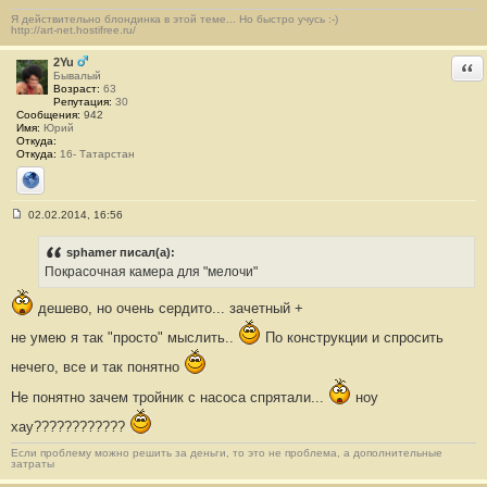
б
Я действительно блондинка в этой теме... Но быстро учусь :-)
щ
http://art-net.hostifree.ru/
е
н
и
2Yu
Отв
е
Бывалый
#
Возраст:
63
6
Репутация:
30
1
Сообщения:
942
Имя:
Юрий
Откуда:
Откуда:
16- Татарстан
Сайт
02.02.2014, 16:56
С
о
о
sphamer писал(а):
б
Покрасочная камера для "мелочи"
щ
е
н
дешево, но очень сердито... зачетный +
и
е
не умею я так "просто" мыслить..
По конструкции и спросить
#
6
нечего, все и так понятно
2
Не понятно зачем тройник с насоса спрятали...
ноу
хау????????????
Если проблему можно решить за деньги, то это не проблема, а дополнительные
затраты