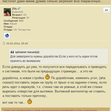
пистолет даже миник думаю сильно загрязнит всю покрасочную..
2Yu
Отв
Бывалый
Возраст:
63
Репутация:
30
Сообщения:
942
Имя:
Юрий
Откуда:
Откуда:
16- Татарстан
Сайт
03.02.2014, 05:45
С
о
о
sphamer писал(а):
б
Для аквапринта нужны доработки.Есле у кого есть идеи готов
щ
е
принять во внимание
н
Если доводить до ума, то получится все переделывать и приводить
и
е
к системам, что были на предыдущих страницах... а это не
#
6
доработка, а новая стройка
По доработкам, изменить угол, (aha
8
сказал) поставить экран на трубу от брызг и на заднюю стенку, если
речь идет о еврокубе, т.к. стенки там не ровные, в этой же стенке
вырезать отверстие для вытяжки. Вытяжной вентилятор не ставить,
а поставить только приточку..
вот как то так...
У вас нет необходимых прав для просмотра вложений в этом сообщении.