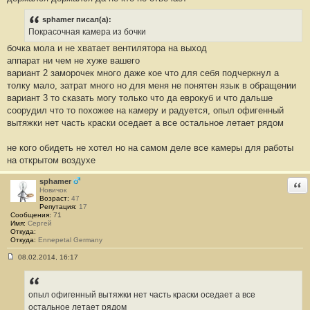
о
б
sphamer писал(а):
щ
е
Покрасочная камера из бочки
н
бочка мола и не хватает вентилятора на выход
и
е
аппарат ни чем не хуже вашего
#
вариант 2 заморочек много даже кое что для себя подчеркнул а
7
4
толку мало, затрат много но для меня не понятен язык в обращении
вариант 3 то сказать могу только что да еврокуб и что дальше
соорудил что то похожее на камеру и радуется, опыл офигенный
вытяжки нет часть краски оседает а все остальное летает рядом
не кого обидеть не хотел но на самом деле все камеры для работы
на открытом воздухе
sphamer
Отв
Новичок
Возраст:
47
Репутация:
17
Сообщения:
71
Имя:
Сергей
Откуда:
Откуда:
Ennepetal Germany
08.02.2014, 16:17
С
о
о
б
опыл офигенный вытяжки нет часть краски оседает а все
щ
е
остальное летает рядом