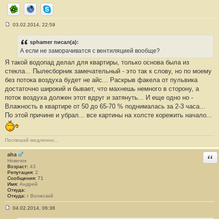
ICQ
Сайт
Skype
03.02.2014, 22:59
С
о
о
sphamer писал(а):
б
А если не заморачиватся с вентиляцией вообще?
щ
е
Я такой водопад делал для квартиры, только основа была из
н
стекла... Пылесборник замечательный - это так к слову, но по моему
и
е
без потока воздуха будет не айс... Раскрыв факела от пульвика
#
достаточно широкий и бывает, что махнешь немного в сторону, а
7
0
поток воздуха должен этот вдруг и затянуть... И еще одно но -
Влажность в квартире от 50 до 65-70 % поднималась за 2-3 часа...
По этой причине и убрал... все картины на холсте корежить начало...
Поспешай медленно...
aha
Отв
Новичок
Возраст:
43
Репутация:
2
Сообщения:
71
Имя:
Андрей
Откуда:
Откуда:
г Волжский
04.02.2014, 06:36
С
о