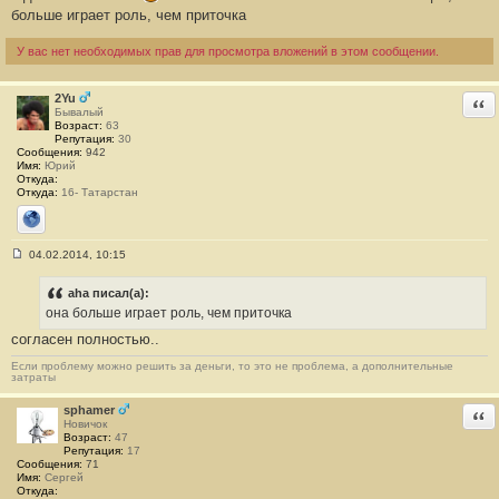
больше играет роль, чем приточка
У вас нет необходимых прав для просмотра вложений в этом сообщении.
2Yu
Отв
Бывалый
Возраст:
63
Репутация:
30
Сообщения:
942
Имя:
Юрий
Откуда:
Откуда:
16- Татарстан
Сайт
04.02.2014, 10:15
С
о
о
aha писал(а):
б
она больше играет роль, чем приточка
щ
е
согласен полностью..
н
и
Если проблему можно решить за деньги, то это не проблема, а дополнительные
е
затраты
#
7
sphamer
Отв
2
Новичок
Возраст:
47
Репутация:
17
Сообщения:
71
Имя:
Сергей
Откуда: