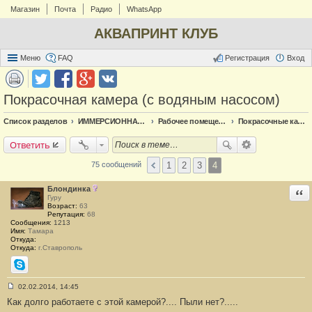
Магазин
Почта
Радио
WhatsApp
АКВАПРИНТ КЛУБ
Меню
FAQ
Регистрация
Вход
Покрасочная камера (с водяным насосом)
Список разделов
ИММЕРСИОННАЯ ПЕЧАТЬ
Рабочее помещение
Покрасочные камеры
Ответить
1
2
3
4
75 сообщений
Блондинка
Отв
Гуру
Возраст:
63
Репутация:
68
Сообщения:
1213
Имя:
Тамара
Откуда:
Откуда:
г.Ставрополь
Skype
02.02.2014, 14:45
С
Как долго работаете с этой камерой?.... Пыли нет?.....
о
о