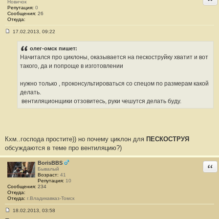
н
Новичок
и
Репутация:
0
е
Сообщения:
26
#
Откуда:
6
1
17.02.2013, 09:22
С
о
о
олег-омск пишет:
б
Начитался про циклоны, оказывается на пескоструйку хватит и вот
щ
е
такого, да и попроще в изготовлении
н
и
е
нужно только , проконсультироваться со спецом по размерам какой
#
делать.
6
2
вентиляционщики отзовитесь, руки чешутся делать буду.
Кхм..господа простите)) но почему циклон для
ПЕСКОСТРУЯ
обсуждаются в теме про вентиляцию?)
BorisBBS
Отв
Бывалый
Возраст:
41
Репутация:
10
Сообщения:
234
Откуда:
Откуда:
г.Владикавказ-Томск
18.02.2013, 03:58
С