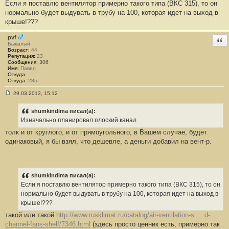
Если я поставлю вентилятор примерно такого типа (ВКС 315), то он
о
о
нормально будет выдувать в трубу на 100, которая идет на выход в
б
крыше!???
щ
е
н
pvf
Отв
и
Бывалый
е
Возраст:
44
#
Репутация:
23
7
Сообщения:
306
4
Имя:
Павел
Откуда:
Откуда:
28ru
29.03.2013, 15:12
С
о
о
shumkindima писал(а):
б
Изначально планировал плоский канал
щ
е
толк и от круглого, и от прямоугольного, в Вашем случае, будет
н
одинаковый, я бы взял, что дешевле, а деньги добавил на вент-р.
и
е
#
7
5
shumkindima писал(а):
Если я поставлю вентилятор примерно такого типа (ВКС 315), то он
нормально будет выдувать в трубу на 100, которая идет на выход в
крыше!???
такой или такой
http://www.rusklimat.ru/catalog/air-ventilation-s ... d-
channel-fans-shelf/7346.html
(здесь просто ценник есть, примерно так