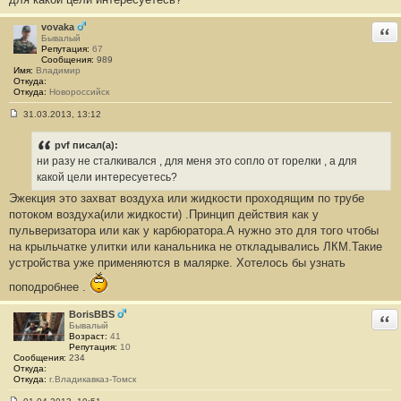
vovaka
Отв
Бывалый
Репутация:
67
Сообщения:
989
Имя:
Владимир
Откуда:
Откуда:
Новороссийск
31.03.2013, 13:12
С
о
о
pvf писал(а):
б
ни разу не сталкивался , для меня это сопло от горелки , а для
щ
е
какой цели интересуетесь?
н
Эжекция это захват воздуха или жидкости проходящим по трубе
и
е
потоком воздуха(или жидкости) .Принцип действия как у
#
пульверизатора или как у карбюратора.А нужно это для того чтобы
7
9
на крыльчатке улитки или канальника не откладывались ЛКМ.Такие
устройства уже применяются в малярке. Хотелось бы узнать
поподробнее .
BorisBBS
Отв
Бывалый
Возраст:
41
Репутация:
10
Сообщения:
234
Откуда:
Откуда:
г.Владикавказ-Томск