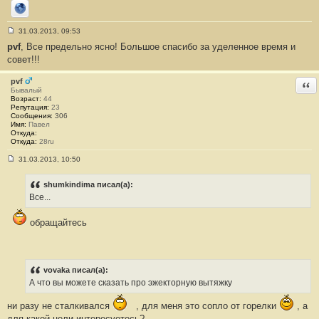
Сайт
31.03.2013, 09:53
С
pvf
, Все предельно ясно! Большое спасибо за уделенное время и
о
о
совет!!!
б
щ
е
pvf
Отв
н
Бывалый
и
Возраст:
44
е
Репутация:
23
#
Сообщения:
306
7
Имя:
Павел
7
Откуда:
Откуда:
28ru
31.03.2013, 10:50
С
о
о
shumkindima писал(а):
б
Все...
щ
е
н
обращайтесь
и
е
#
7
8
vovaka писал(а):
А что вы можете сказать про эжекторную вытяжку
ни разу не сталкивался
, для меня это сопло от горелки
, а
для какой цели интересуетесь?