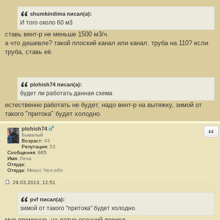
С
о
о
shumkindima писал(а):
б
И того около 60 м3
щ
е
ставь вент-р не меньше 1500 м3/ч.
н
а что дешевле? такой плоский канал или канал. труба на 110? если
и
е
труба, ставь её.
#
7
1
plohish74 писал(а):
будет ли работать данная схема
естественно работать не будет, надо вент-р на вытяжку, зимой от
такого "притока" будет холодно.
plohish74
Отв
Бывалый
Возраст:
43
Репутация:
53
Сообщения:
665
Имя:
Леха
Откуда:
Откуда:
Миасс Чел.обл
29.03.2013, 12:51
С
о
о
pvf писал(а):
б
зимой от такого "притока" будет холодно.
щ
е
мне временно, на летне-осенний период