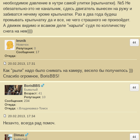
необходимое давление в нутри самой улитки (крыльчатки). №5 Не
обезательно-это не канальник, сдесь двигатель вынесен на ружу и
забиватся нечему кроме крыльчатки. Раз в два года будеш
промывать крыльчатку да и все, не чего страшного не произойдет.
А движек видимо и всамом деле "нарыли" судя по колличеству
снега на нем))))
lesnik
Отв
Новичок
Репутация:
0
Сообщения:
17
Откуда:
20.02.2013, 17:31
С
Как "рыли" надо было снимать на камеру, весело бы получилось )))
о
о
Спасибо огромное, BorisBBS!
б
щ
е
BorisBBS
Отв
н
Бывалый
и
Возраст:
41
е
Репутация:
10
#
Сообщения:
234
6
Откуда:
7
Откуда:
г.Владикавказ-Томск
20.02.2013, 17:34
С
Незачто, всегда рад помоч.
о
о
б
щ
Dimas
Отв
е
Бывалый