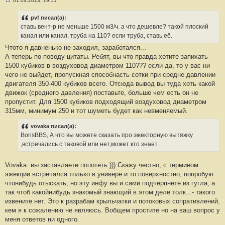
01.04.2013, 19:51
С
о
о
pvf писал(а):
б
ставь вент-р не меньше 1500 м3/ч. а что дешевле? такой плоский
щ
е
канал или канал. труба на 110? если труба, ставь её.
н
Чтото я давненько не заходил, заработался...
и
е
А теперь по поводу цитаты. Ребят, вы что правда хотите запихать
#
1500 кубиков в воздуховод диаметром 110??? если да, то у вас ни
8
0
чего не выйдет, пропускная способнасть сотки при средне давлении
двигателя 350-400 кубиков всего. Отсюда вывод вы туда хоть какой
движок (среднего давления) поставьте, больше чем есть он не
пропустит. Для 1500 кубиков подходящий воздуховод диаметром
315мм, минимум 250 и тот шуметь будет как невменяемый.
vovaka писал(а):
BorisBBS, А что вы можете сказать про эжекторную вытяжку
,встречались с таковой или нет,может кто знает.
Vovaka. вы заставляете попотеть ))) Скажу честно, с термином
эжекции встречался только в универе и то поверхностно, попробую
чтонибудь отыскать, но эту инфу вы и сами подчерпнете из гугла, а
так чтоб какойнибудь знакомый знающий в этом деле толк...- такого
извените нет. Это к разрабам крыльчатки и потоковых сопративлений,
кем я к сожалению не являюсь. Вобщем простите но на ваш вопрос у
меня ответов ни одного.