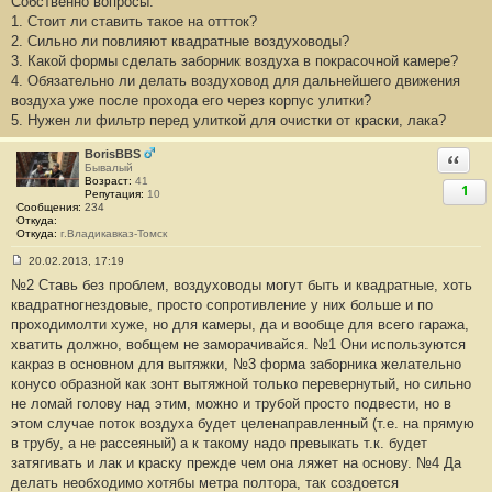
Собственно вопросы:
1. Стоит ли ставить такое на оттток?
2. Сильно ли повлияют квадратные воздуховоды?
3. Какой формы сделать заборник воздуха в покрасочной камере?
4. Обязательно ли делать воздуховод для дальнейшего движения
воздуха уже после прохода его через корпус улитки?
5. Нужен ли фильтр перед улиткой для очистки от краски, лака?
BorisBBS
Ответи
Бывалый
Возраст:
41
1
Репутация:
10
Сообщения:
234
Откуда:
Откуда:
г.Владикавказ-Томск
20.02.2013, 17:19
С
№2 Ставь без проблем, воздуховоды могут быть и квадратные, хоть
о
о
квадратногнездовые, просто сопротивление у них больше и по
б
проходимолти хуже, но для камеры, да и вообще для всего гаража,
щ
е
хватить должно, вобщем не заморачивайся. №1 Они используются
н
какраз в основном для вытяжки, №3 форма заборника желательно
и
е
конусо образной как зонт вытяжной только перевернутый, но сильно
#
не ломай голову над этим, можно и трубой просто подвести, но в
6
6
этом случае поток воздуха будет целенаправленный (т.е. на прямую
в трубу, а не рассеяный) а к такому надо превыкать т.к. будет
затягивать и лак и краску прежде чем она ляжет на основу. №4 Да
делать необходимо хотябы метра полтора, так создоется