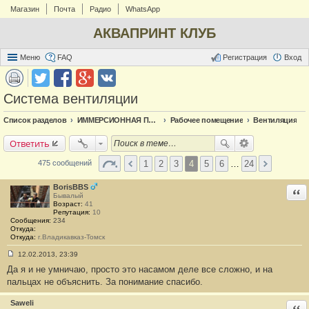
Магазин
Почта
Радио
WhatsApp
АКВАПРИНТ КЛУБ
Меню
FAQ
Регистрация
Вход
Система вентиляции
Список разделов
ИММЕРСИОННАЯ ПЕЧАТЬ
Рабочее помещение
Вентиляция
Ответить
1
2
3
4
5
6
…
24
475 сообщений
BorisBBS
Отв
Бывалый
Возраст:
41
Репутация:
10
Сообщения:
234
Откуда:
Откуда:
г.Владикавказ-Томск
12.02.2013, 23:39
С
Да я и не умничаю, просто это насамом деле все сложно, и на
о
о
пальцах не объяснить. За понимание спасибо.
б
щ
е
Saweli
Отв