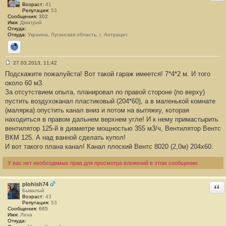
н
Возраст:
41
и
Репутация:
53
е
Сообщения:
302
#
Имя:
Дмитрий
6
Откуда:
8
Откуда:
Украина, Луганская область, г. Антрацит.
Сайт
27.03.2013, 11:42
С
Подскажите пожалуйста! Вот такой гараж имеется! 7*4*2 м. И того
о
о
около 60 м3.
б
За отсутствием опыта, планировал по правой стороне (по верху)
щ
е
пустить воздухоканал пластиковый (204*60), а в маленькой комнате
н
(малярка) опустить канал вниз и потом на вытяжку, которая
и
е
находиться в правом дальнем верхнем угле! И к нему примастырить
#
вентилятор 125-й в диаметре мощностью 355 м3/ч, Вентилятор Вентс
6
9
ВКМ 125. А над ванной сделать купол!
И вот такого плана канал! Канал плоский Вентс 8020 (2,0м) 204х60.
У вас нет необходимых прав для просмотра вложений в этом сообщении.
plohish74
Отв
Бывалый
Возраст:
43
Репутация:
53
Сообщения:
665
Имя:
Леха
Откуда: