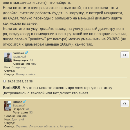
они в магазинах и стоят), что найдете.
Если не хотите заморачиваться с вытяжкой, то как решили так и
делайте, система работать будет...в нагрузку, с потерей мощности,
но будет. только переходы с большего на меньший диаметр ищите
как можно плавнее.
Если хотите по уму, делайте выход на улицу равный диаметру вент-
ра, воздуховод в помещении к вент-ру такой же по площади сечения,
после первых "решёток" (от вент-ра) можно уменьшить на 20-30% (не
относится к диаметрам меньше 160мм). как-то так.
vovaka
Отв
Бывалый
Репутация:
67
Сообщения:
989
Имя:
Владимир
Откуда:
Откуда:
Новороссийск
29.03.2013, 22:58
С
BorisBBS
, А что вы можете сказать про эжекторную вытяжку
о
о
,встречались с таковой или нет,может кто знает.
б
щ
е
Dimas
Отв
н
Бывалый
и
Возраст:
41
е
Репутация:
53
#
Сообщения:
302
7
Имя:
Дмитрий
6
Откуда:
Откуда:
Украина, Луганская область, г. Антрацит.