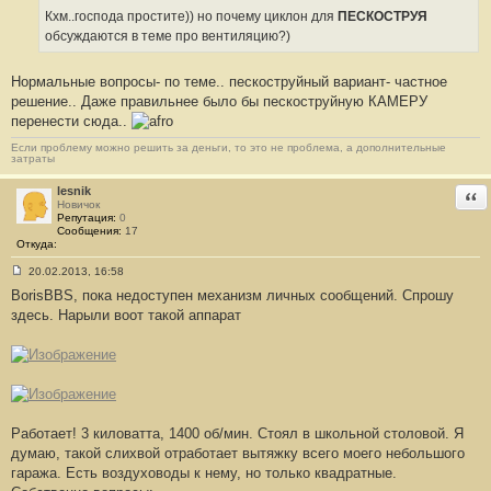
Кхм..господа простите)) но почему циклон для
ПЕСКОСТРУЯ
обсуждаются в теме про вентиляцию?)
Нормальные вопросы- по теме.. пескоструйный вариант- частное
решение.. Даже правильнее было бы пескоструйную КАМЕРУ
перенести сюда..
Если проблему можно решить за деньги, то это не проблема, а дополнительные
затраты
lesnik
Отв
Новичок
Репутация:
0
Сообщения:
17
Откуда:
20.02.2013, 16:58
С
BorisBBS, пока недоступен механизм личных сообщений. Спрошу
о
о
здесь. Нарыли воот такой аппарат
б
щ
е
н
и
е
#
6
5
Работает! 3 киловатта, 1400 об/мин. Стоял в школьной столовой. Я
думаю, такой слихвой отработает вытяжку всего моего небольшого
гаража. Есть воздуховоды к нему, но только квадратные.