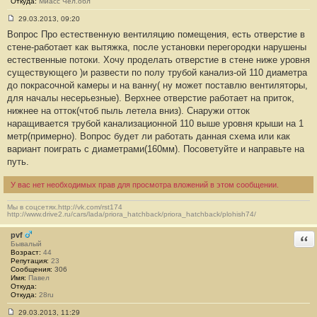
Откуда:
Миасс Чел.обл
29.03.2013, 09:20
С
Вопрос Про естественную вентиляцию помещения, есть отверстие в
о
о
стене-работает как вытяжка, после установки перегородки нарушены
б
естественные потоки. Хочу проделать отверстие в стене ниже уровня
щ
е
существующего )и развести по полу трубой канализ-ой 110 диаметра
н
до покрасочной камеры и на ванну( ну может поставлю вентиляторы,
и
е
для началы несерьезные). Верхнее отверстие работает на приток,
#
нижнее на отток(чтоб пыль летела вниз). Снаружи отток
7
0
наращивается трубой канализационной 110 выше уровня крыши на 1
метр(примерно). Вопрос будет ли работать данная схема или как
вариант поиграть с диаметрами(160мм). Посоветуйте и направьте на
путь.
У вас нет необходимых прав для просмотра вложений в этом сообщении.
Мы в соцсетях.http://vk.com/rst174
http://www.drive2.ru/cars/lada/priora_hatchback/priora_hatchback/plohish74/
pvf
Отв
Бывалый
Возраст:
44
Репутация:
23
Сообщения:
306
Имя:
Павел
Откуда:
Откуда:
28ru
29.03.2013, 11:29