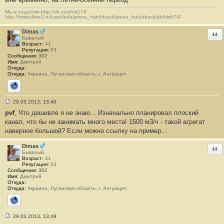
н
и
Мы в соцсетях.http://vk.com/rst174
е
http://www.drive2.ru/cars/lada/priora_hatchback/priora_hatchback/plohish74/
#
7
Dimas
Отв
2
Бывалый
Возраст:
41
Репутация:
53
Сообщения:
302
Имя:
Дмитрий
Откуда:
Откуда:
Украина, Луганская область, г. Антрацит.
Сайт
29.03.2013, 13:40
С
pvf
, Что дешевле я не знаю... Изначально планировал плоский
о
о
канал, что бы не занимать много места! 1500 м3/ч - такой агрегат
б
наверное большой? Если можно ссылку на пример...
щ
е
н
Dimas
Отв
и
Бывалый
е
Возраст:
41
#
Репутация:
53
7
Сообщения:
302
3
Имя:
Дмитрий
Откуда:
Откуда:
Украина, Луганская область, г. Антрацит.
Сайт
29.03.2013, 13:49
С