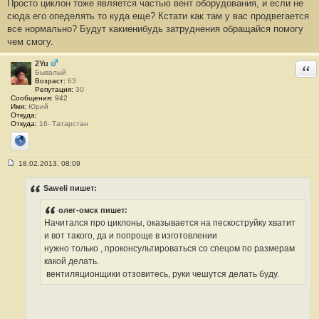
Просто циклон тоже является частью вент оборудования, и если не
о
о
сюда его опеделять то куда еще? Кстати как там у вас продвегается
б
все нормально? Будут какиенибудь затруднения обращайся помогу
щ
е
чем смогу.
н
и
е
2Yu
Отв
#
Бывалый
6
Возраст:
63
3
Репутация:
30
Сообщения:
942
Имя:
Юрий
Откуда:
Откуда:
16- Татарстан
Сайт
18.02.2013, 08:09
С
о
о
Saweli пишет:
б
щ
олег-омск пишет:
е
н
Начитался про циклоны, оказывается на пескоструйку хватит
и
и вот такого, да и попроще в изготовлении
е
#
нужно только , проконсультироваться со спецом по размерам
6
какой делать.
4
вентиляционщики отзовитесь, руки чешутся делать буду.