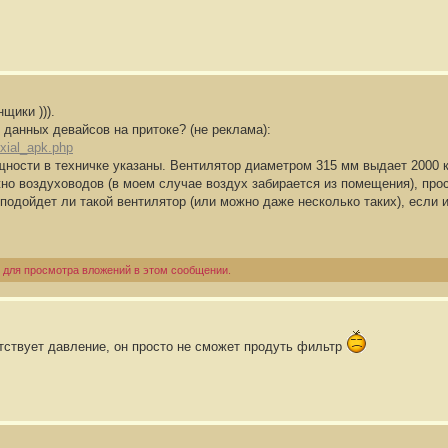
щики ))).
 данных девайсов на притоке? (не реклама):
axial_apk.php
ости в техничке указаны. Вентилятор диаметром 315 мм выдает 2000 куб
жно воздуховодов (в моем случае воздух забирается из помещения), про
 подойдет ли такой вентилятор (или можно даже несколько таких), если 
 для просмотра вложений в этом сообщении.
утствует давление, он просто не сможет продуть фильтр