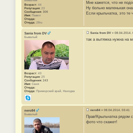
Бывалый
Мне кажется, что не подо
о
Возраст:
44
о
Ну больно маленькая она
Репутация:
23
б
Сообщения:
306
Если крыльчатка, это те 
щ
Имя:
Павел
е
Откуда:
н
Откуда:
28ru
и
е
#
Sania from DV
»
08.04.2014, 
Sania from DV
3
С
Бывалый
4
так а вытяжка нужна на м
о
9
о
б
щ
е
н
и
е
#
3
Возраст:
43
5
Репутация:
25
0
Сообщения:
243
Имя:
Саня
Откуда:
Откуда:
Приморский край, Находка
Skype
nero84
»
08.04.2014, 03:41
nero84
С
Бывалый
Прав!Крыльчатка рядом с
о
о
фото что скажет!
б
щ
е