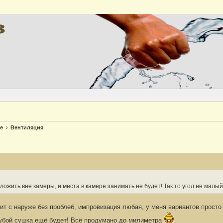
Версия
е
Вентиляция
3
ложить вне камеры, и места в камере занимать не будет! Так то угол не малый
т с наруже без проблеб, импровизация любая, у меня вариантов просто
трубой сушка ещё будет! Всё продумано до милиметра