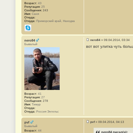
3
Возраст:
43
5
Репутация:
25
3
Сообщения:
243
Имя:
Саня
Откуда:
Откуда:
Приморский край, Находка
Skype
nero84
»
09.04.2014, 03:34
nero84
С
Бывалый
вот вот улитка чуть боль
о
о
б
щ
е
н
и
е
#
3
5
4
Возраст:
41
Репутация:
27
Сообщения:
278
Имя:
Тимур
Откуда:
Откуда:
Россия Энгельс
pvf
»
09.04.2014, 04:13
pvf
С
Бывалый
о
Возраст:
44
о
nero84 писал(а):