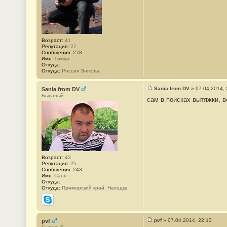
е
#
3
4
7
Возраст:
41
Репутация:
27
Сообщения:
278
Имя:
Тимур
Откуда:
Откуда:
Россия Энгельс
Sania from DV
»
07.04.2014, 
Sania from DV
С
Бывалый
сам в поисках вытяжки, в
о
о
б
щ
е
н
и
е
#
3
Возраст:
43
4
Репутация:
25
8
Сообщения:
243
Имя:
Саня
Откуда:
Откуда:
Приморский край, Находка
Skype
pvf
»
07.04.2014, 22:13
pvf
С