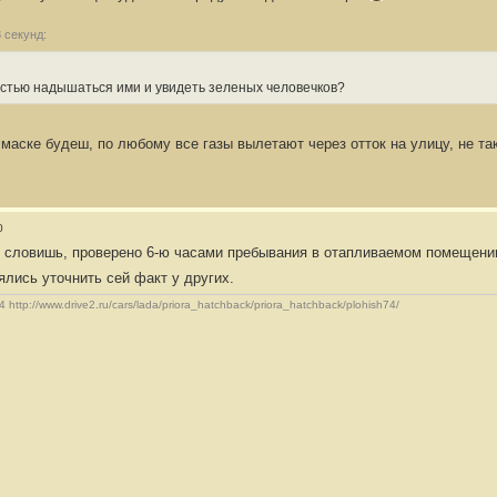
 секунд:
остью надышаться ими и увидеть зеленых человечков?
маске будеш, по любому все газы вылетают через отток на улицу, не та
0
не словишь, проверено 6-ю часами пребывания в отапливаемом помещени
лись уточнить сей факт у других.
4 http://www.drive2.ru/cars/lada/priora_hatchback/priora_hatchback/plohish74/