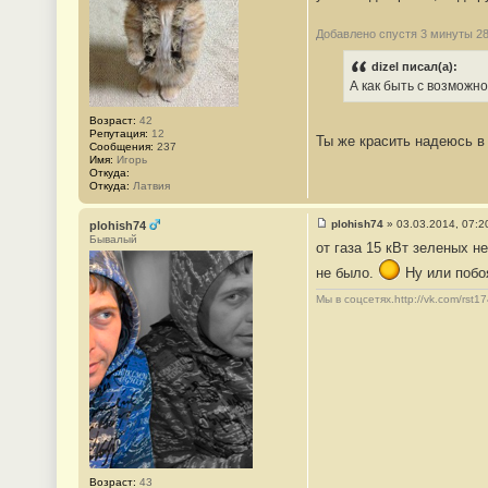
3
4
1
Добавлено спустя 3 минуты 28
dizel писал(а):
А как быть с возможн
Возраст:
42
Репутация:
12
Ты же красить надеюсь в 
Сообщения:
237
Имя:
Игорь
Откуда:
Откуда:
Латвия
plohish74
»
03.03.2014, 07:2
plohish74
С
Бывалый
от газа 15 кВт зеленых 
о
о
не было.
Ну или побоя
б
щ
Мы в соцсетях.http://vk.com/rst17
е
н
и
е
#
3
4
2
Возраст:
43