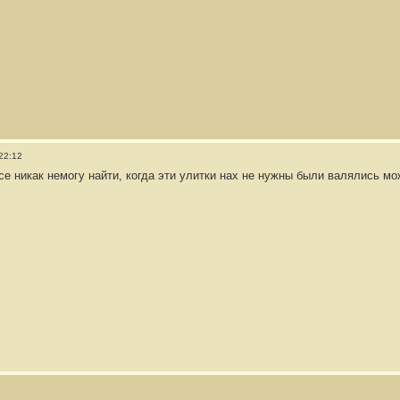
22:12
се никак немогу найти, когда эти улитки нах не нужны были валялись мо