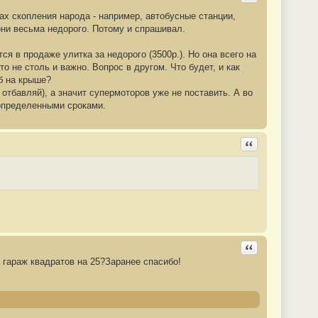
ах скопления народа - например, автобусные станции,
 они весьма недорого. Потому и спрашивал.
я в продаже улитка за недорого (3500р.). Но она всего на
о не столь и важно. Вопрос в другом. Что будет, и как
об на крыше?
 отбавляй), а значит супермоторов уже не поставить. А во
неопределенными сроками.
Ответить с цита
Ответить с цита
 гараж квадратов на 25?Заранее спасибо!