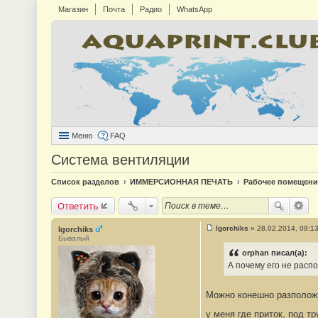
Магазин
Почта
Радио
WhatsApp
Меню
FAQ
Система вентиляции
Список разделов
ИММЕРСИОННАЯ ПЕЧАТЬ
Рабочее помещени
Ответить
Igorchiks
»
28.02.2014, 09:1
Igorchiks
С
Бывалый
о
о
orphan писал(а):
б
А почему его не распо
щ
е
н
Можно конешно разположи
и
е
#
у меня где приток, под 