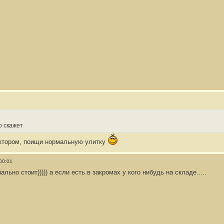
о скажет
уктором, поищи нормальную улитку
00:01
льно стоит))))) а если есть в закромах у кого нибудь на складе.....