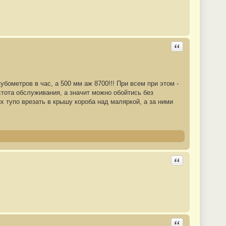
Ответить с цита
ометров в час, а 500 мм аж 8700!!! При всем при этом -
стота обслуживания, а значит можно обойтись без
их тупо врезать в крышу короба над маляркой, а за ними
Ответить с цита
Ответить с цита