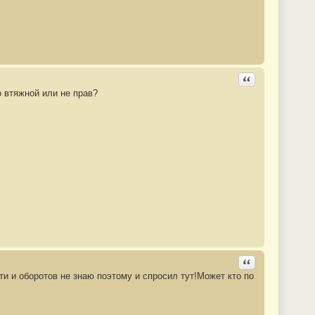
Ответить с цита
о втяжной или не прав?
Ответить с цита
и и оборотов не знаю поэтому и спросил тут!Может кто по