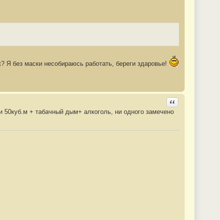
к? Я без маски несобираюсь работать, береги здаровье!
Ответить с цита
и 50куб.м + табачный дым+ алкоголь, ни одного замечено