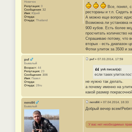
С
Новичок
4
о
Репутация:
0
4
Все, понял, с
о
Сообщения:
32
б
рестораны и т.п. Сидеть 
Имя:
Юрий
щ
Откуда:
А можно еще вопрос идио
е
Откуда:
Thailand
н
Возможна ли установка не
и
900 кубов. Есть более мо
е
#
просчитать количество на
3
Спрашиваю потому, что во
4
5
вторых - есть диапазон ц
Фотки улиток за 3500 и з
pvf
»
07.03.2014, 17:59
pvf
С
Бывалый
о
Возраст:
44
о
yvk писал(а):
Репутация:
23
б
если таких улиток по
Сообщения:
306
щ
Имя:
Павел
е
не нужно так делать.
Откуда:
н
Откуда:
28ru
а почему именно на улит
и
е
какой размер покрасочно
#
3
4
nero84
»
07.04.2014, 16:33
nero84
6
С
Бывалый
Добрый вечер всем!Ребят
о
о
б
щ
е
У вас нет необходимых прав
н
и