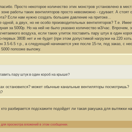
пасибо. Просто некоторое количество этих монстров установлено в мест
в зоне работы таких вентиляторов просто невозможно - сдувает. А стоят
та? Если нам нужно создать большее давление на притоке...
 одной, а двух, но не особо производительных вентиляторов? Т.е. Имеетс
дная за 5000р. Но на ней не было указано количество м3/час. Впрочем, эт
гнетаемого воздуха, если таких улиток поставить пару штук в один кор
-первых 380В нет и не будет (при этом допустимой нагрузки на 220 хоть
ен 3.5-6.5 т.р., а следующий начинается уже после 15-ти, под заказ, с 
а 5000 попозже выложу.
ставить пару штук в один короб на крыше?
ках остановился? может обычные канальные вентиляторы посмотришь?
й?
 кто разбирается подскажите подойдет ли такая ракушка для вытяжки на
 для просмотра вложений в этом сообщении.