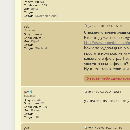
Репутация:
53
Сообщения:
665
Имя:
Леха
Откуда:
Откуда:
Миасс Чел.обл
yvk
»
06.03.2014, 15:09
yvk
С
Новичок
Специалисты-вентиляцион
о
Репутация:
0
о
Кто что думает по поводу
Сообщения:
32
б
Имя:
Юрий
http://www.krugerfan.com/
щ
Откуда:
е
Какие-то чудовищные мощн
Откуда:
Thailand
н
простота монтажа, не ну
и
е
канального фильтра. Т.е.
#
уже установить фильтр?
3
4
Ну и тех. характеристики:
3
У вас нет необходимых прав
pvf
»
06.03.2014, 15:34
pvf
С
Бывалый
о
Возраст:
44
у этих вентиляторов отс
о
Репутация:
23
б
Сообщения:
306
щ
Имя:
Павел
е
Откуда:
н
Откуда:
28ru
и
е
#
yvk
»
07.03.2014, 17:39
yvk
3