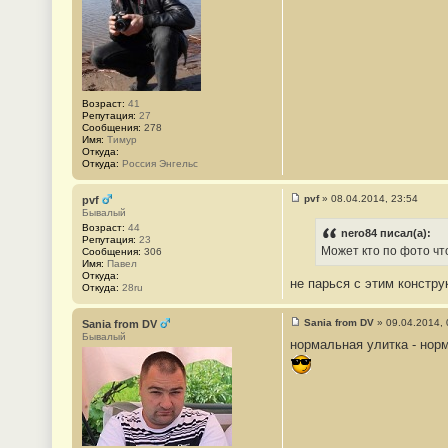
н
и
е
#
3
5
1
Возраст:
41
Репутация:
27
Сообщения:
278
Имя:
Тимур
Откуда:
Откуда:
Россия Энгельс
pvf
»
08.04.2014, 23:54
pvf
С
Бывалый
о
Возраст:
44
о
nero84 писал(а):
Репутация:
23
б
Может кто по фото чт
Сообщения:
306
щ
Имя:
Павел
е
Откуда:
н
не парься с этим констр
Откуда:
28ru
и
е
#
Sania from DV
»
09.04.2014, 
Sania from DV
3
С
Бывалый
5
нормальная улитка - норма
о
2
о
б
щ
е
н
и
е
#