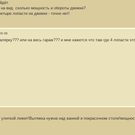
йдёт.
 на вид. сколько мощность и обороты движки?
четыре лопасти на движке - точно нет!
00:38
алярку??? или на весь гараж??? и мне кажется что там где 4 лопасти эт
 улиткой лежит!Вытяжка нужна над ванной и покрасочном столе!мощност