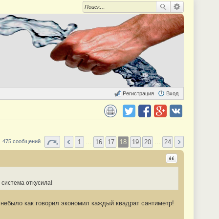
Регистрация
Вход
 для печати
Поделиться в twitter.com
Поделиться в facebook.com
Поделиться в Google Plus
Поделиться в vk.com
1
…
16
17
18
19
20
…
24
475 сообщений
Ответить с цита
 система откусила!
 небыло как говорил экономил каждый квадрат сантиметр!