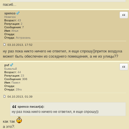
пасиб...
spenco
Отв
Новичок
Возраст:
43
Репутация:
2
Сообщения:
7
Имя:
Илья
Откуда:
Откуда:
Астрахань
03.10.2013, 17:52
С
ну раз пока никто ничего не ответил, я еще спрошу))приток воздуха
о
о
может быть обеспечен из соседнего помещения, а не из улицы??
б
щ
е
pvf
Отв
н
Бывалый
и
Возраст:
44
е
Репутация:
23
#
Сообщения:
306
1
Имя:
Павел
7
Откуда:
9
Откуда:
28ru
04.10.2013, 01:39
С
о
о
spenco писал(а):
б
ну раз пока никто ничего не ответил, я еще спрошу))
щ
е
н
как так
и
а это?:
е