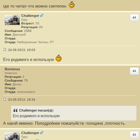
о
б
где то читал что можно синтепон.
щ
е
Challenger
Отв
н
Гуру
и
Возраст:
55
е
Репутация:
86
#
Сообщения:
1593
1
Имя:
Дмитрий
6
Откуда:
3
Откуда:
Набережные Челны, РТ
24.09.2013, 19:03
С
о
Его родимого и использую
о
б
щ
Roninrus
Отв
е
Новичок
н
Репутация:
4
и
Сообщения:
75
е
Имя:
Денис
#
Откуда:
1
Откуда:
нижнекамск
6
4
24.09.2013, 19:34
С
о
о
Challenger писал(а):
б
Его родимого и использую
щ
е
А какой именно. Поподробнее пожалуйста -толщина ,плотность.
н
и
е
Challenger
Отв
#
Гуру
1