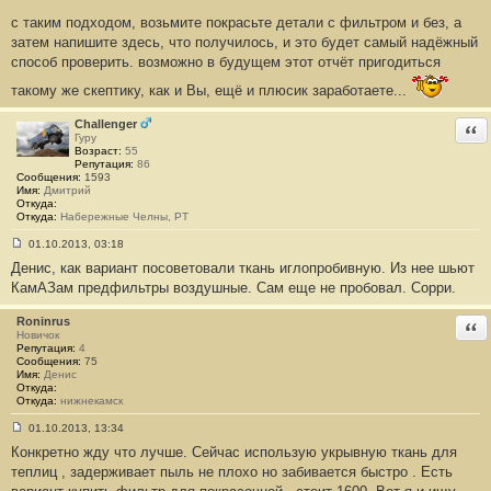
с таким подходом, возьмите покрасьте детали с фильтром и без, а
затем напишите здесь, что получилось, и это будет самый надёжный
способ проверить. возможно в будущем этот отчёт пригодиться
такому же скептику, как и Вы, ещё и плюсик заработаете...
Challenger
Отв
Гуру
Возраст:
55
Репутация:
86
Сообщения:
1593
Имя:
Дмитрий
Откуда:
Откуда:
Набережные Челны, РТ
01.10.2013, 03:18
С
Денис, как вариант посоветовали ткань иглопробивную. Из нее шьют
о
о
КамАЗам предфильтры воздушные. Сам еще не пробовал. Сорри.
б
щ
е
Roninrus
Отв
н
Новичок
и
Репутация:
4
е
Сообщения:
75
#
Имя:
Денис
1
Откуда:
7
Откуда:
нижнекамск
0
01.10.2013, 13:34
С
Конкретно жду что лучше. Сейчас использую укрывную ткань для
о
о
теплиц , задерживает пыль не плохо но забивается быстро . Есть
б
щ