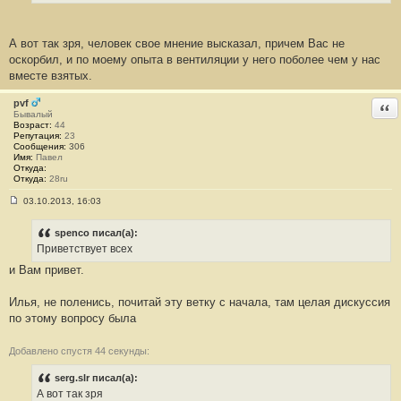
е
#
1
7
А вот так зря, человек свое мнение высказал, причем Вас не
7
оскорбил, и по моему опыта в вентиляции у него поболее чем у нас
вместе взятых.
pvf
Отв
Бывалый
Возраст:
44
Репутация:
23
Сообщения:
306
Имя:
Павел
Откуда:
Откуда:
28ru
03.10.2013, 16:03
С
о
о
spenco писал(а):
б
Приветствует всех
щ
е
и Вам привет.
н
и
е
Илья, не поленись, почитай эту ветку с начала, там целая дискуссия
#
по этому вопросу была
1
7
8
Добавлено спустя 44 секунды:
serg.slr писал(а):
А вот так зря