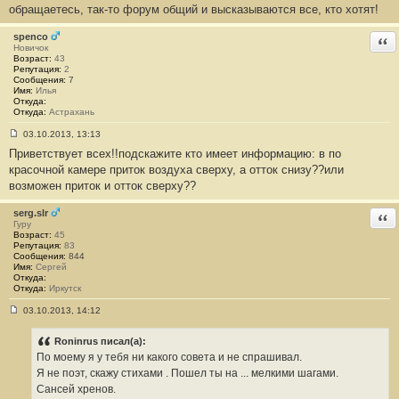
обращаетесь, так-то форум общий и высказываются все, кто хотят!
spenco
Отв
Новичок
Возраст:
43
Репутация:
2
Сообщения:
7
Имя:
Илья
Откуда:
Откуда:
Астрахань
03.10.2013, 13:13
С
Приветствует всех!!подскажите кто имеет информацию: в по
о
о
красочной камере приток воздуха сверху, а отток снизу??или
б
возможен приток и отток сверху??
щ
е
н
serg.slr
Отв
и
Гуру
е
Возраст:
45
#
Репутация:
83
1
Сообщения:
844
7
Имя:
Сергей
6
Откуда:
Откуда:
Иркутск
03.10.2013, 14:12
С
о
о
Roninrus писал(а):
б
По моему я у тебя ни какого совета и не спрашивал.
щ
е
Я не поэт, скажу стихами . Пошел ты на ... мелкими шагами.
н
Сансей хренов.
и