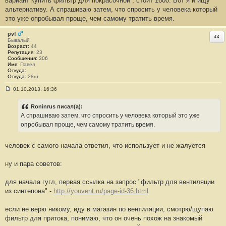
вариант купить фильтр для покрасочной , стоит 1600. Вот я и ищу
е
альтернативу. А спрашиваю затем, что спросить у человека который
н
это уже опробывал проще, чем самому тратить время.
и
е
#
pvf
Отв
1
Бывалый
7
Возраст:
44
1
Репутация:
23
Сообщения:
306
Имя:
Павел
Откуда:
Откуда:
28ru
01.10.2013, 16:36
С
о
о
Roninrus писал(а):
б
А спрашиваю затем, что спросить у человека который это уже
щ
е
опробывал проще, чем самому тратить время.
н
и
е
человек с самого начала ответил, что использует и не жалуется
#
1
7
ну и пара советов:
2
для начала гугл, первая ссылка на запрос "фильтр для вентиляции
из синтепона" -
http://youvent.ru/page-id-36.html
если не верю никому, иду в магазин по вентиляции, смотрю/щупаю
фильтр для притока, понимаю, что он очень похож на знакомый