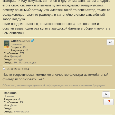
материал и иду покупать синтепон в другой магазин. затем внедряю
его в свою систему и опытным путём определяю толщину/слои.
почему опытным? потому что имеется такой-то вентилятор, такие-то
воздуховоды, такая-то разводка и сильно/не сильно запылённый
забор воздуха.
если внедрить сложно, то можно воспользоваться советом из
ссылки выше, один раз купить заводской фильтр в сборе и менять в
нём синтепон.
Grigoru10RUS
Отв
Бывалый
Возраст:
45
Репутация:
18
Сообщения:
371
Имя:
Григорий
Откуда:
от туда
Откуда:
РК, Петрозаводск
01.10.2013, 16:54
С
Чисто теоретически: можно же в качестве фильтра автомобильный
о
о
фильтр использовать, не?
б
щ
Общество, не имеющее цветовой дифференциации штанов - не имеет будущего !
е
н
Roninrus
и
Ответи
е
Новичок
#
Репутация:
4
-7
1
Сообщения:
75
7
Имя:
Денис
3
Откуда:
Откуда:
нижнекамск