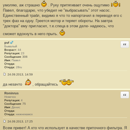
е
н
умоляю, аж страшно
. Руку притягивает очень ощутимо
и
Павел, благодарю, что убедил не "выбрасывать" этот насос.
е
#
Единственный трабл, видимо я что то напортачил в переводя его с
1
трех фаз на одну. Греется мотор и теряет обороты. На завтра
6
1
"доктора" ему пригласил, т.е.спеца в этом деле- надеюсь, что
сможет вдохнуть в него прыть.
pvf
Отв
Бывалый
Возраст:
44
Репутация:
23
Сообщения:
306
Имя:
Павел
Откуда:
Откуда:
28ru
24.09.2013, 14:59
С
о
да незачто
, обращайтесь
о
б
щ
Roninrus
Отв
е
Новичок
н
Репутация:
4
и
Сообщения:
75
е
Имя:
Денис
#
Откуда:
1
Откуда:
нижнекамск
6
2
24.09.2013, 17:25
С
Всем привет! А кто что использует в качестве приточного фильтра. Я
о