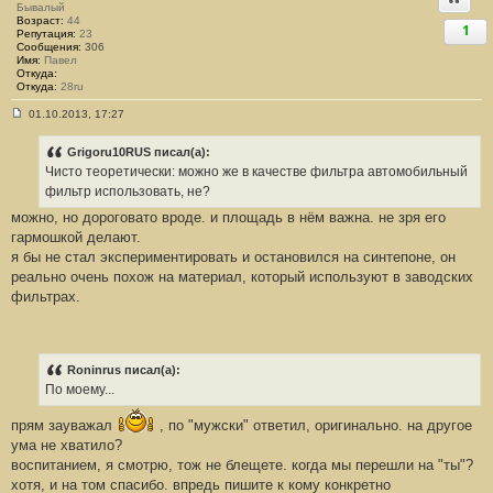
Бывалый
Возраст:
44
1
Репутация:
23
Сообщения:
306
Имя:
Павел
Откуда:
Откуда:
28ru
01.10.2013, 17:27
С
о
о
Grigoru10RUS писал(а):
б
Чисто теоретически: можно же в качестве фильтра автомобильный
щ
е
фильтр использовать, не?
н
можно, но дороговато вроде. и площадь в нём важна. не зря его
и
е
гармошкой делают.
#
я бы не стал экспериментировать и остановился на синтепоне, он
1
7
реально очень похож на материал, который используют в заводских
5
фильтрах.
Roninrus писал(а):
По моему...
прям зауважал
, по "мужски" ответил, оригинально. на другое
ума не хватило?
воспитанием, я смотрю, тож не блещете. когда мы перешли на "ты"?
хотя, и на том спасибо. впредь пишите к кому конкретно