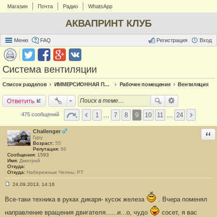
Магазин
Почта
Радио
WhatsApp
АКВАПРИНТ КЛУБ
Меню
FAQ
Регистрация
Вход
Система вентиляции
Список разделов
ИММЕРСИОННАЯ ПЕЧАТЬ
Рабочее помещение
Вентиляция
Ответить
1
…
7
8
9
10
11
…
24
475 сообщений
Challenger
Отв
Гуру
Возраст:
55
Репутация:
86
Сообщения:
1593
Имя:
Дмитрий
Откуда:
Откуда:
Набережные Челны, РТ
24.09.2013, 14:16
С
о
Все-таки техника в руках дикаря- кусок железа
. Вчера поменял
о
б
направление вращения двигателя......и...о, чудо
сосет, я вас
щ