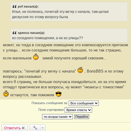
#
1
pvf писал(а):
8
Илья, не поленись, почитай эту ветку с начала, там целая
0
дискуссия по этому вопросу была
spenco писал(а):
из соседнего помещения, а не из улицы??
может, но тогда в соседнем помещение это компенсируется притоком
с улицы... если соседнее помещение большое, то не так страшно,
если маленькое
зимой получите хороший сквозняк...
повторюсь: "почитай эту ветку с начала"
, BorisBBS и по этому
вопросу рассказывал.
всего 9 страниц, не больше получаса понадобиться, но за это время
отпадут практически все вопросы, ну может "нюансы с тонкостями"
останутся, там поможем
Показать сообщения за:
Поле сортировки
Ответить