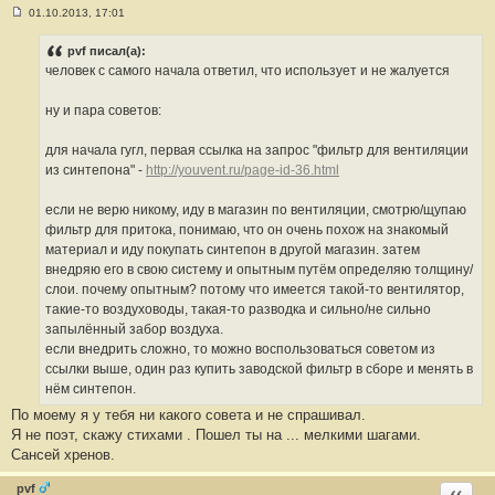
01.10.2013, 17:01
С
о
о
pvf писал(а):
б
человек с самого начала ответил, что использует и не жалуется
щ
е
н
ну и пара советов:
и
е
#
для начала гугл, первая ссылка на запрос "фильтр для вентиляции
1
7
из синтепона" -
http://youvent.ru/page-id-36.html
4
если не верю никому, иду в магазин по вентиляции, смотрю/щупаю
фильтр для притока, понимаю, что он очень похож на знакомый
материал и иду покупать синтепон в другой магазин. затем
внедряю его в свою систему и опытным путём определяю толщину/
слои. почему опытным? потому что имеется такой-то вентилятор,
такие-то воздуховоды, такая-то разводка и сильно/не сильно
запылённый забор воздуха.
если внедрить сложно, то можно воспользоваться советом из
ссылки выше, один раз купить заводской фильтр в сборе и менять в
нём синтепон.
По моему я у тебя ни какого совета и не спрашивал.
Я не поэт, скажу стихами . Пошел ты на ... мелкими шагами.
Сансей хренов.
pvf
Ответи