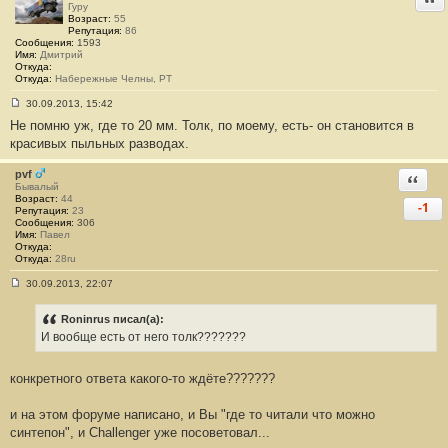
Гуру
Возраст:
55
Репутация:
86
Сообщения:
1593
Имя:
Дмитрий
Откуда:
Откуда:
Набережные Челны, РТ
30.09.2013, 15:42
С
Не помню уж, где то 20 мм. Толк, по моему, есть- он становится в
о
о
красивых пыльных разводах.
б
щ
е
pvf
Ответи
н
Бывалый
и
Возраст:
44
-1
е
Репутация:
23
#
Сообщения:
306
1
Имя:
Павел
6
Откуда:
8
Откуда:
28ru
30.09.2013, 22:07
С
о
о
Roninrus писал(а):
б
И вообще есть от него толк???????
щ
е
н
конкретного ответа какого-то ждёте???????
и
е
#
и на этом форуме написано, и Вы "где то читали что можно
1
6
синтепон", и Challenger уже посоветовал...
9