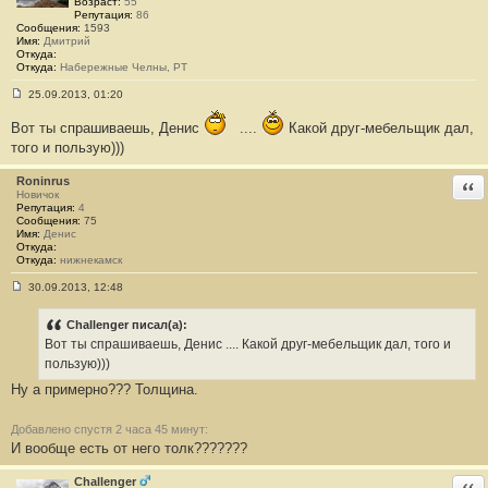
Возраст:
55
6
Репутация:
86
5
Сообщения:
1593
Имя:
Дмитрий
Откуда:
Откуда:
Набережные Челны, РТ
25.09.2013, 01:20
С
о
Вот ты спрашиваешь, Денис
....
Какой друг-мебельщик дал,
о
б
того и пользую)))
щ
е
Roninrus
Отв
н
Новичок
и
Репутация:
4
е
Сообщения:
75
#
Имя:
Денис
1
Откуда:
6
Откуда:
нижнекамск
6
30.09.2013, 12:48
С
о
о
Challenger писал(а):
б
Вот ты спрашиваешь, Денис .... Какой друг-мебельщик дал, того и
щ
е
пользую)))
н
Ну а примерно??? Толщина.
и
е
#
1
Добавлено спустя 2 часа 45 минут:
6
И вообще есть от него толк???????
7
Challenger
Отв