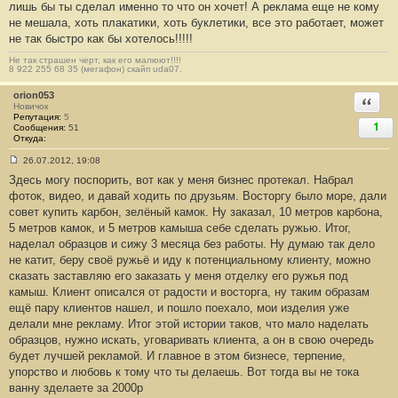
лишь бы ты сделал именно то что он хочет! А реклама еще не кому
не мешала, хоть плакатики, хоть буклетики, все это работает, может
не так быстро как бы хотелось!!!!!
Не так страшен черт, как его малюют!!!!
8 922 255 68 35 (мегафон) скайп uda07.
orion053
Ответи
Новичок
Репутация:
5
1
Сообщения:
51
Откуда:
26.07.2012, 19:08
С
Здесь могу поспорить, вот как у меня бизнес протекал. Набрал
о
о
фоток, видео, и давай ходить по друзьям. Восторгу было море, дали
б
совет купить карбон, зелёный камок. Ну заказал, 10 метров карбона,
щ
е
5 метров камок, и 5 метров камыша себе сделать ружью. Итог,
н
наделал образцов и сижу 3 месяца без работы. Ну думаю так дело
и
е
не катит, беру своё ружьё и иду к потенциальному клиенту, можно
#
сказать заставляю его заказать у меня отделку его ружья под
3
1
камыш. Клиент описался от радости и восторга, ну таким образам
ещё пару клиентов нашел, и пошло поехало, мои изделия уже
делали мне рекламу. Итог этой истории таков, что мало наделать
образцов, нужно искать, уговаривать клиента, а он в свою очередь
будет лучшей рекламой. И главное в этом бизнесе, терпение,
упорство и любовь к тому что ты делаешь. Вот тогда вы не тока
ванну зделаете за 2000р