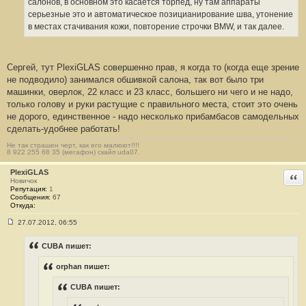
салонов, в основном это касается торпед, ну там аппараты
серьезные это и автоматическое позицианирование шва, утонение
в местах стачивания кожи, повторение строчки BMW, и так далее.
Сергей, тут PlexiGLAS совершенно прав, я когда то (когда еще зрение
не подводило) занимался обшивкой салона, так вот было три
машинки, оверлок, 22 класс и 23 класс, большего ни чего и не надо,
только голову и руки растущие с правильного места, стоит это очень
не дорого, единственное - надо несколько прибамбасов самодельных
сделать-удобнее работать!
Не так страшен черт, как его малюют!!!!
8 922 255 68 35 (мегафон) скайп uda07.
PlexiGLAS
Отв
Новичок
Репутация:
1
Сообщения:
67
Откуда:
27.07.2012, 06:55
С
о
о
CUBA пишет:
б
щ
orphan пишет:
е
н
и
CUBA пишет:
е
#