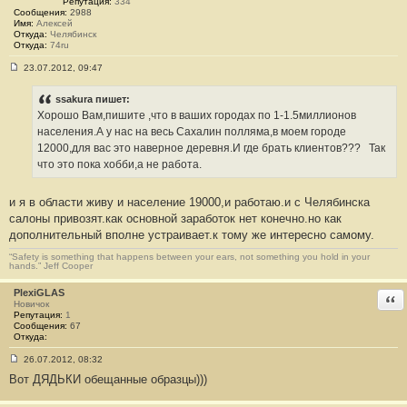
Репутация:
334
Сообщения:
2988
Имя:
Алексей
Откуда:
Челябинск
Откуда:
74ru
23.07.2012, 09:47
С
о
о
ssakura пишет:
б
Хорошо Вам,пишите ,что в ваших городах по 1-1.5миллионов
щ
е
населения.А у нас на весь Сахалин полляма,в моем городе
н
12000,для вас это наверное деревня.И где брать клиентов???
Так
и
е
что это пока хобби,а не работа.
#
2
6
и я в области живу и население 19000,и работаю.и с Челябинска
салоны привозят.как основной заработок нет конечно.но как
дополнительный вполне устраивает.к тому же интересно самому.
“Safety is something that happens between your ears, not something you hold in your
hands.” Jeff Cooper
PlexiGLAS
Отв
Новичок
Репутация:
1
Сообщения:
67
Откуда:
26.07.2012, 08:32
С
Вот ДЯДЬКИ обещанные образцы)))
о
о
б