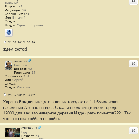
Отв
н
Бывалый
и
Возраст:
41
е
Репутация:
26
#
Сообщения:
854
2
Имя:
Виталий
3
Откуда:
Откуда:
Украина Харьков
Сайт
21.07.2012, 06:49
С
ждём фоток!
о
о
б
щ
ssakura
Отв
е
Бывалый
н
Возраст:
63
и
Репутация:
14
е
Сообщения:
231
#
Имя:
Сергей
2
Откуда:
4
Откуда:
Сахалин
23.07.2012, 09:02
С
Хорошо Вам,пишите ,что в ваших городах по 1-1.5миллионов
о
о
населения.А у нас на весь Сахалин полляма,в моем городе
б
12000,для вас это наверное деревня.И где брать клиентов???
Так
щ
е
что это пока хобби,а не работа.
н
и
е
CUBA.off
Отв
#
Гуру
2
Возраст:
54
5