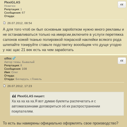
щ
PlexiGLAS
Отв
е
Новичок
н
Репутация:
1
и
Сообщения:
67
е
Откуда:
#
2
26.07.2012, 08:54
7
С
А для того чтоб он был основным зароботком нужно много рекламы и
о
о
не останавливаться только на имерсии,включите в услуги перетяжка
б
салонов кожей тканью полировкой покраской наклейки всякого рода
щ
е
шлепайте тонируйте ставьте подстветку воообщем что дуще угодно
н
у нас щас 21 век есть на чем заработать
и
е
#
olfex
Отв
2
Автор темы, Бывалый
8
Репутация:
8
Сообщения:
108
Имя:
Олег
Откуда:
Откуда:
Беларусь, г.Гомель
26.07.2012, 17:23
С
о
о
PlexiGLAS пишет:
б
Ха ха ха ха ха.Я вот думаю буклеты распечатать и с
щ
е
автомагазинами договориться об их распространении
н
покупателям.
и
е
#
То есть вы намерены официально оформлять свое производство?
2
9