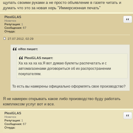
щупать своими руками а не просто объявление в газете читать и
думать что это за новая херь "Иммерсионная печать"
PlexiGLAS
Отв
Новичок
Репутация:
1
Сообщения:
67
Откуда:
27.07.2012, 02:29
С
о
о
olfex пишет:
б
щ
PlexiGLAS пишет:
е
н
Ха ха ха ха ха.Я вот думаю буклеты распечатать и с
и
автомагазинами договориться об их распространении
е
#
покупателям.
3
3
То есть вы намерены официально оформлять свое производство?
Я не намерен открывать какое либо производство буду работать
комплексом услуг вот и все.
PlexiGLAS
Отв
Новичок
Репутация:
1
Сообщения:
67
Откуда: