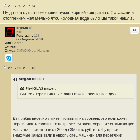
27.07.2012, 05:34
С
Ну да вся суть в помешении нужен хорший коператив с 2 этажами и
о
о
отоплением желательно чтоб холодная вода было мы такой нашли .
б
щ
е
orphan
Отв
н
Гуру
и
Репутация:
128
е
Сообщения:
2828
#
Имя:
Сергей
3
Откуда:
8
Откуда:
ХМАО-Югра, Нальчик
Skype
27.07.2012, 06:40
С
о
о
serg.slr пишет:
б
щ
PlexiGLAS пишет:
е
н
Учитесь перетягивать салоны кожей прибыльное дело...
и
е
#
3
9
Да прибыльное, но учтите что выйти на уровень, это если кожей
перетягивать салоны, то потребуется очень хорошие стачивающие
машинки, а стоят они от 200 до 350 тыс руб, и то б.у просто
знакомые заказывали в европу спец машинки для перетяжки