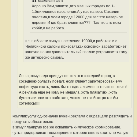
ssakura пишет:
4
0
Хорошо Вам,пишите ,что в ваших городах по 1-
1.5миллионов населения.А у нас на весь Сахалин
полляма,в моем городе 12000,для вас это наверное
деревня.И где брать клиентов???
Так что это пока
хобби,а не работа.
и я в области живу и население 19000,и работаю.и с
Челябинска салоны привозят.как основной заработок нет
конечно.но как дополнительный вполне устраивает.к тому
же интересно самому.
Леша, кому надо приедут не то что в соседний город, в
соседнюю область поедут, если клиент заинтересован ему
пофиг куда ехать, лишь бы ты сделал именно то что он хочет!
А реклама еще не кому не мешала, хоть плакатики, хоть
буклетики, все это работает, может не так быстро как бы
хотелось!!!!!
комплик услуг однозначно нужен.реклама с образцами разглядеть и
пощупать обязательно.
в зиму планирую все же осваивать химическое хромирование.
чутка придерживает помещение в которое еще вложить не малую