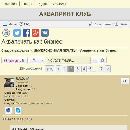
Магазин
Почта
Радио
WhatsApp
АКВАПРИНТ КЛУБ
Меню
FAQ
Регистрация
Вход
Аквапечать как бизнес
Список разделов
ИММЕРСИОННАЯ ПЕЧАТЬ
Аквапечать как бизнес
Ответить
1
2
3
4
5
…
7
130 сообщений
B.N.X.
Отв
Бывалый
Возраст:
40
Репутация:
10
Сообщения:
238
Имя:
Игорь B.N.X
Откуда:
Откуда:
Украина, Днепропетровск
Сайт
Skype
20.07.2012, 12:16
С
о
о
PlexiGLAS пишет: