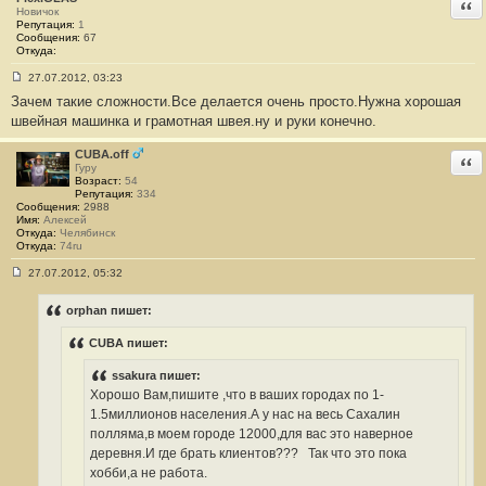
Отв
Новичок
Репутация:
1
Сообщения:
67
Откуда:
27.07.2012, 03:23
С
Зачем такие сложности.Все делается очень просто.Нужна хорошая
о
о
швейная машинка и грамотная швея.ну и руки конечно.
б
щ
е
CUBA.off
Отв
н
Гуру
и
Возраст:
54
е
Репутация:
334
#
Сообщения:
2988
3
Имя:
Алексей
6
Откуда:
Челябинск
Откуда:
74ru
27.07.2012, 05:32
С
о
о
orphan пишет:
б
щ
CUBA пишет:
е
н
и
ssakura пишет:
е
Хорошо Вам,пишите ,что в ваших городах по 1-
#
3
1.5миллионов населения.А у нас на весь Сахалин
7
полляма,в моем городе 12000,для вас это наверное
деревня.И где брать клиентов???
Так что это пока
хобби,а не работа.