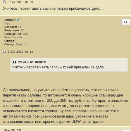
27.07.2012, 02:29
С
Учитесь перетягивать салоны кожей прибыльное дело...
о
о
б
щ
serg.slr
Отв
е
Гуру
н
Возраст:
45
и
Репутация:
83
е
Сообщения:
844
#
Имя:
Сергей
3
Откуда:
4
Откуда:
Иркутск
27.07.2012, 03:18
С
о
о
PlexiGLAS пишет:
б
Учитесь перетягивать салоны кожей прибыльное дело...
щ
е
н
и
е
#
Да прибыльное, но учтите что выйти на уровень, это если кожей
3
5
перетягивать салоны, то потребуется очень хорошие стачивающие
машинки, а стоят они от 200 до 350 тыс руб, и то б.у просто знакомые
заказывали в европу спец машинки для перетяжки салонов, в
основном это касается торпед, ну там аппараты серьезные это и
автоматическое позицианирование шва, утонение в местах
стачивания кожи, повторение строчки BMW, и так далее.
PlexiGLAS