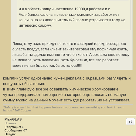
и я в области живу и население 19000,и работаю.и с
Челябинска салоны привозят.как основной заработок нет
конечно.но как дополнительный вполне устраивает.к тому же
интересно самому.
Леша, кому надо приедут не то что в соседний город, в соседнюю
область поедут, если клиент заинтересован ему пофиг куда ехать,
лишь бы ты сделал именно то что он хочет! А реклама еще не кому
не мешала, хоть плакатики, хоть буклетики, все это работает,
может не так быстро как бы хотелось!!!!!
комплик услуг однозначно нужен.реклама с образцами разглядеть и
пощупать обязательно.
в зиму планирую все же осваивать химическое хромирование.
чутка придерживает помещение в которое еще вложить не малую
сумму нужно.на данный момент есть где работать,но не устраивает.
“Safety is something that happens between your ears, not something you hold in your
hands.” Jeff Cooper
PlexiGLAS
Отв
Новичок
Репутация:
1
Сообщения:
67
Откуда: