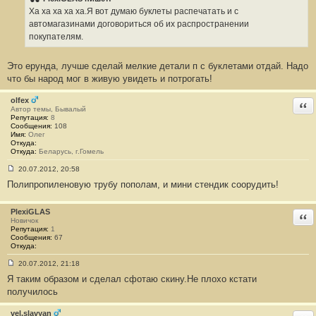
б
Ха ха ха ха ха.Я вот думаю буклеты распечатать и с
щ
е
автомагазинами договориться об их распространении
н
покупателям.
и
е
#
Это ерунда, лучше сделай мелкие детали п с буклетами отдай. Надо
2
1
что бы народ мог в живую увидеть и потрогать!
olfex
Отв
Автор темы, Бывалый
Репутация:
8
Сообщения:
108
Имя:
Олег
Откуда:
Откуда:
Беларусь, г.Гомель
20.07.2012, 20:58
С
Полипропиленовую трубу пополам, и мини стендик соорудить!
о
о
б
щ
PlexiGLAS
Отв
е
Новичок
н
Репутация:
1
и
Сообщения:
67
е
Откуда:
#
2
20.07.2012, 21:18
2
С
Я таким образом и сделал сфотаю скину.Не плохо кстати
о
о
получилось
б
щ
е
vel.slavyan