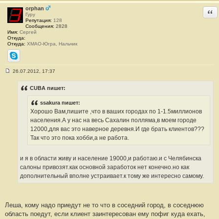
orphan
Отв
Гуру
Репутация:
128
Сообщения:
2828
Имя:
Сергей
Откуда:
Откуда:
ХМАО-Югра, Нальчик
Skype
26.07.2012, 17:37
С
о
о
CUBA пишет:
б
щ
ssakura пишет:
е
н
Хорошо Вам,пишите ,что в ваших городах по 1-1.5миллионов
и
населения.А у нас на весь Сахалин полляма,в моем городе
е
#
12000,для вас это наверное деревня.И где брать клиентов???
3
Так что это пока хобби,а не работа.
0
и я в области живу и население 19000,и работаю.и с Челябинска
салоны привозят.как основной заработок нет конечно.но как
дополнительный вполне устраивает.к тому же интересно самому.
Леша, кому надо приедут не то что в соседний город, в соседнюю
область поедут, если клиент заинтересован ему пофиг куда ехать,