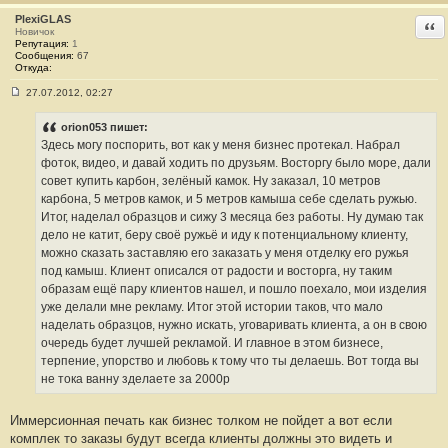
PlexiGLAS
Отв
Новичок
Репутация:
1
Сообщения:
67
Откуда:
27.07.2012, 02:27
С
о
о
orion053 пишет:
б
Здесь могу поспорить, вот как у меня бизнес протекал. Набрал
щ
е
фоток, видео, и давай ходить по друзьям. Восторгу было море, дали
н
совет купить карбон, зелёный камок. Ну заказал, 10 метров
и
е
карбона, 5 метров камок, и 5 метров камыша себе сделать ружью.
#
Итог, наделал образцов и сижу 3 месяца без работы. Ну думаю так
3
2
дело не катит, беру своё ружьё и иду к потенциальному клиенту,
можно сказать заставляю его заказать у меня отделку его ружья
под камыш. Клиент описался от радости и восторга, ну таким
образам ещё пару клиентов нашел, и пошло поехало, мои изделия
уже делали мне рекламу. Итог этой истории таков, что мало
наделать образцов, нужно искать, уговаривать клиента, а он в свою
очередь будет лучшей рекламой. И главное в этом бизнесе,
терпение, упорство и любовь к тому что ты делаешь. Вот тогда вы
не тока ванну зделаете за 2000р
Иммерсионная печать как бизнес толком не пойдет а вот если
комплек то заказы будут всегда клиенты должны это видеть и