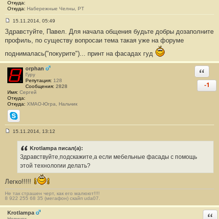
2
Откуда:
7
Откуда:
Набережные Челны, РТ
15.11.2014, 05:49
С
Здравстуйте, Павел. Для начала общения будьте добры дозаполните
о
о
профиль, по существу вопросаи тема такая уже на форуме
б
щ
поднималась("покурите")... принт на фасадах гуд
е
н
и
orphan
Ответи
е
Гуру
#
Репутация:
128
-1
1
Сообщения:
2828
2
Имя:
Сергей
8
Откуда:
Откуда:
ХМАО-Югра, Нальчик
Skype
15.11.2014, 13:12
С
о
о
Krotlampa писал(а):
б
Здравствуйте,подскажите,а если мебельные фасады с помощь
щ
е
этой технологии делать?
н
и
Легко!!!!!
е
#
Не так страшен черт, как его малюют!!!!
1
8 922 255 68 35 (мегафон) скайп uda07.
2
9
Krotlampa
Отв
Новичок