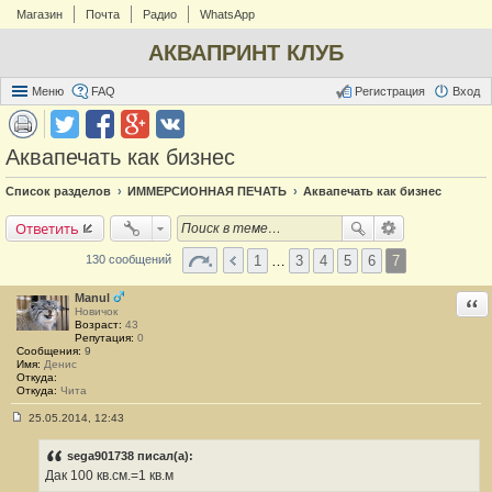
Магазин
Почта
Радио
WhatsApp
АКВАПРИНТ КЛУБ
Меню
FAQ
Регистрация
Вход
Аквапечать как бизнес
Список разделов
ИММЕРСИОННАЯ ПЕЧАТЬ
Аквапечать как бизнес
Ответить
1
…
3
4
5
6
7
130 сообщений
Manul
Отв
Новичок
Возраст:
43
Репутация:
0
Сообщения:
9
Имя:
Денис
Откуда:
Откуда:
Чита
25.05.2014, 12:43
С
о
о
sega901738 писал(а):
б
Дак 100 кв.см.=1 кв.м
щ