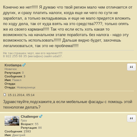
и
е
Конечно же нет!!!!! Я думаю что твой регион мало чем отличается от
#
других, и сразу платить налоги, когда еще ни чего по сути не
1
2
заработал, а только вкладываешь и еще не мало придется вложить
6
по ходу дела, так от куда взять на это средства????, только опять
же из своего кармана!!!!! Так что если есть хоть какая то
возможность на начальном этапе поработать без налога - надо эту
возможность использовать!!!!!! Дальше видно будет, захочешь
легализоваться, так это не проблема!!!!!
Не так страшен черт, как его малюют!!!!
8 922 255 68 35 (мегафон) скайп uda07.
Krotlampa
Отв
Новичок
Репутация:
0
Сообщения:
3
Имя:
Павел
Откуда:
Откуда:
Новокузнецк
15.11.2014, 05:14
С
Здравствуйте,подскажите,а если мебельные фасады с помощь этой
о
о
технологии делать?
б
щ
е
Challenger
Отв
н
Гуру
и
Возраст:
55
е
Репутация:
86
#
Сообщения:
1593
1
Имя:
Дмитрий