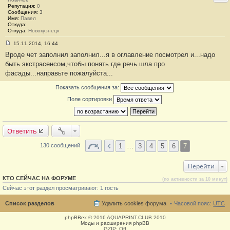
Репутация:
0
Сообщения:
3
Имя:
Павел
Откуда:
Откуда:
Новокузнецк
15.11.2014, 16:44
С
Вроде чет заполнил заполнил...я в оглавление посмотрел и...надо
о
о
быть экстрасенсом,чтобы понять где речь шла про
б
фасады...направьте пожалуйста...
щ
е
н
Показать сообщения за:
и
е
Поле сортировки
#
1
3
0
Ответить
1
…
3
4
5
6
7
130 сообщений
Перейти
КТО СЕЙЧАС НА ФОРУМЕ
(по активности за 10 минут)
Сейчас этот раздел просматривают: 1 гость
Список разделов
Удалить cookies форума
Часовой пояс:
UTC
phpBBex
© 2016 AQUAPRINT.CLUB 2010
Моды и расширения phpBB
GZIP: Off