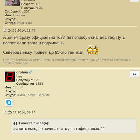
Бывалый
е
Возраст:
43
#
Репутация:
21
1
Сообщения:
257
2
Имя:
Алексей
4
Откуда:
Откуда:
Ульяновск
24.09.2014, 18:45
С
А зачем сразу официально то?? Ты попробуй сначала так. Ну а
о
о
попрет если тогда и подумаешь.
б
щ
Северодвинску привет! До 95-ого там жил
е
н
и
Нет недостижимых целей, есть высокий коэффициент лени, недостаток смекалки и
запас отговорок
е
#
1
orphan
Отв
2
Гуру
5
Репутация:
128
Сообщения:
2828
Имя:
Сергей
Откуда:
Откуда:
ХМАО-Югра, Нальчик
Skype
25.09.2014, 03:37
С
о
о
Favorite писал(а):
б
скажите выгодно начинать это дело официально??
щ
е
н