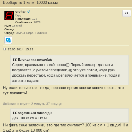
е
Вообще то 1 кв.м=10000 кв.см
н
и
е
orphan
Отв
#
Гуру
1
Репутация:
128
2
Сообщения:
2828
1
Имя:
Сергей
Откуда:
Откуда:
ХМАО-Югра, Нальчик
Skype
25.05.2014, 15:33
С
о
о
Блондинка писал(а):
б
Сереж, правильно ты всё понял))) Первый месяц - два так и
щ
е
получается, с учетом переделок )))) это уже потом, когда руки
н
дрожать перестают, когда мозг включается и понимание, тогда и
и
е
затраты падают
#
Ну если только так, то да, перввое время косяки конечно есть, что
1
2
тут лукавить!
2
Добавлено спустя 2 минуты 37 секунд:
sega901738 писал(а):
Дак 100 кв.см.=1 кв.м
Ни фига себе заявочки, это где так считают? 100 кв.см + 1 кв.дм!!!! а
1 м2 это будет 10 000 см"