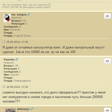
Не так страшен черт, как его малюют!!!!
8 922 255 68 35 (мегафон) скайп uda07.
mz_tungus
Отв
Новичок
Возраст:
40
Репутация:
0
Сообщения:
3
Имя:
Алексей
Откуда:
Откуда:
Старый Оскол
25.05.2014, 17:42
С
Я даже от отчаянья калькулятор взял. И даже кантрольный загугл
о
о
сделал. 1кв.м это 10000 кв.см. ну не как не 100
б
щ
е
Favorite
Отв
н
Новичок
и
Возраст:
35
е
Репутация:
0
#
Сообщения:
1
1
Имя:
Сергей
2
Откуда:
3
Откуда:
Северодвинск
24.09.2014, 17:31
С
скажите выгодно начинать это дело официально?? приэтом у меня
о
о
нет конкурентов в своём городе и население чуть больше 200000
б
человек???
щ
е
н
alekseyzz
Отв
и