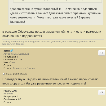
8
Доброго времени суток! Уважаемый ТС, не могли бы поделиться
идеей изготовления ванны? Денежный лимит ограничен, купить не
имею возможности! Может чертежи какие то есть? Заранее
благодарю!
в разделе Оборудование для имерсионной печати есть и размеры и
сама ванна в подробностях
“Safety is something that happens between your ears, not something you hold in your
hands.” Jeff Cooper
olfex
Отв
Автор темы, Бывалый
Репутация:
8
Сообщения:
108
Имя:
Олег
Откуда:
Откуда:
Беларусь, г.Гомель
15.07.2012, 20:26
С
Благодарствую
Видать не внимателен был! Сейчас перечитываю
о
о
весь форум, да бы уже решенные вопросы не поднимать!
б
щ
е
PlexiGLAS
Отв
н
Новичок
и
Репутация:
1
е
Сообщения:
67
#
Откуда:
9