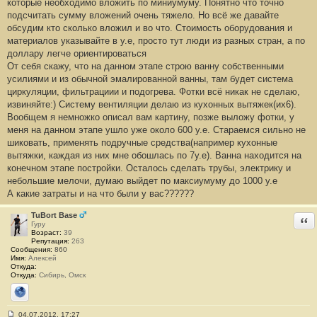
которые необходимо вложить по миниумуму. Понятно что точно
б
подсчитать сумму вложений очень тяжело. Но всё же давайте
щ
е
обсудим кто сколько вложил и во что. Стоимость оборудования и
н
материалов указывайте в у.е, просто тут люди из разных стран, а по
и
е
доллару легче ориентироваться
#
От себя скажу, что на данном этапе строю ванну собственными
1
усилиями и из обычной эмалированной ванны, там будет система
циркуляции, фильтрациии и подогрева. Фотки всё никак не сделаю,
извиняйте:) Систему вентиляции делаю из кухонных вытяжек(их6).
Вообщем я немножко описал вам картину, позже выложу фотки, у
меня на данном этапе ушло уже около 600 у.е. Стараемся сильно не
шиковать, применять подручные средства(например кухонные
вытяжки, каждая из них мне обошлась по 7у.е). Ванна находится на
конечном этапе постройки. Осталось сделать трубы, электрику и
небольшие мелочи, думаю выйдет по максиумуму до 1000 у.е
А какие затраты и на что были у вас??????
TuBort Base
Отв
Гуру
Возраст:
39
Репутация:
263
Сообщения:
860
Имя:
Алексей
Откуда:
Откуда:
Сибирь, Омск
Сайт
04.07.2012, 17:27