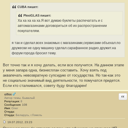
о
о
CUBA пишет:
б
щ
PlexiGLAS пишет:
е
н
Ха ха ха ха ха.Я вот думаю буклеты распечатать и с
и
автомагазинами договориться об их распространении
е
#
покупателям.
1
8
я так и сделал.всех знакомых с магазинами,сервисами объехал.по
дружески не одну машину сделал.сарафанное радио дружит.на
форум города бросил тему.
Вот точно так и я хочу делать, если все получится. На данном этапе
у меня запара одна, бизнесплан составить. Хочу взять под
аквапечать невозвратную супсидию от государства. Но так-как это
не социально значимый вид деятельности, то помучатся придется.
Если кто сталкивался, совету буду благодарен!
olfex
Отв
Автор темы, Бывалый
Репутация:
8
Сообщения:
108
Имя:
Олег
Откуда:
Откуда:
Беларусь, г.Гомель
19.07.2012, 23:23
С