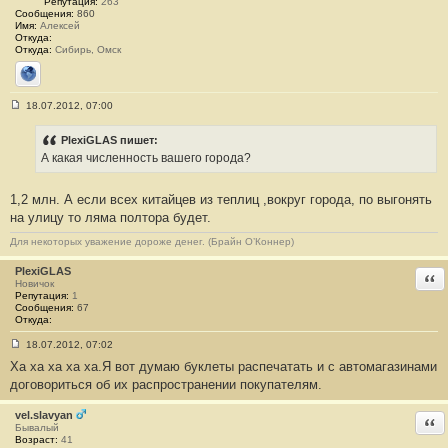
Репутация:
263
е
Сообщения:
860
#
Имя:
Алексей
1
Откуда:
3
Откуда:
Сибирь, Омск
Сайт
18.07.2012, 07:00
С
о
о
PlexiGLAS пишет:
б
А какая численность вашего города?
щ
е
н
1,2 млн. А если всех китайцев из теплиц ,вокруг города, по выгонять
и
е
на улицу то ляма полтора будет.
#
1
Для некоторых уважение дороже денег. (Брайн О’Коннер)
4
PlexiGLAS
Отв
Новичок
Репутация:
1
Сообщения:
67
Откуда:
18.07.2012, 07:02
С
Ха ха ха ха ха.Я вот думаю буклеты распечатать и с автомагазинами
о
о
договориться об их распространении покупателям.
б
щ
е
vel.slavyan
Отв
н
Бывалый
и
Возраст:
41