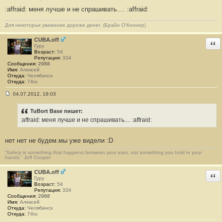
С
:affraid: меня лучше и не спрашивать.... :affraid:
о
о
б
Для некоторых уважение дороже денег. (Брайн О’Коннер)
щ
е
н
CUBA.off
Отв
и
Гуру
е
Возраст:
54
#
Репутация:
334
2
Сообщения:
2988
Имя:
Алексей
Откуда:
Челябинск
Откуда:
74ru
04.07.2012, 19:03
С
о
о
TuBort Base пишет:
б
:affraid: меня лучше и не спрашивать.... :affraid:
щ
е
н
нет нет не будем.мы уже видели :D
и
е
#
“Safety is something that happens between your ears, not something you hold in your
hands.” Jeff Cooper
3
CUBA.off
Отв
Гуру
Возраст:
54
Репутация:
334
Сообщения:
2988
Имя:
Алексей
Откуда:
Челябинск
Откуда:
74ru