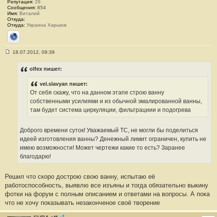
е
Репутация:
26
#
Сообщения:
854
1
Имя:
Виталий
5
Откуда:
Откуда:
Украина Харьков
Сайт
18.07.2012, 09:39
С
о
о
olfex пишет:
б
щ
vel.slavyan пишет:
е
н
От себя скажу, что на данном этапе строю ванну
и
собственными усилиями и из обычной эмалированной ванны,
е
#
там будет система циркуляции, фильтрациии и подогрева
1
6
Доброго времени суток! Уважаемый ТС, не могли бы поделиться
идеей изготовления ванны? Денежный лимит ограничен, купить не
имею возможности! Может чертежи какие то есть? Заранее
благодарю!
Решил что скоро дострою свою ванну, испытаю её
работоспособность, выявлю все изъяны и тогда обязательно выкину
фотки на форум с полным описанием и ответами на вопросы. А пока
что не хочу показывать незаконченое своё творение