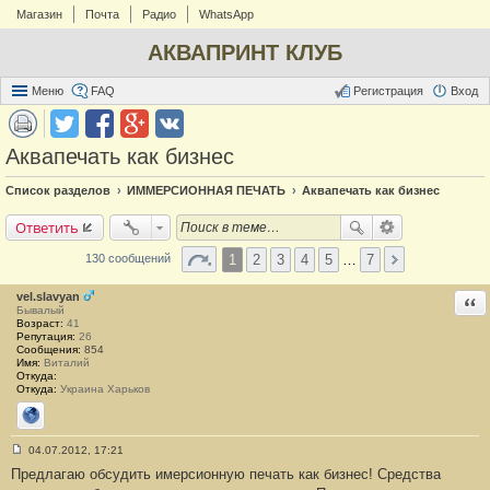
Магазин
Почта
Радио
WhatsApp
АКВАПРИНТ КЛУБ
Меню
FAQ
Регистрация
Вход
Аквапечать как бизнес
Список разделов
ИММЕРСИОННАЯ ПЕЧАТЬ
Аквапечать как бизнес
Ответить
1
2
3
4
5
…
7
130 сообщений
vel.slavyan
Отв
Бывалый
Возраст:
41
Репутация:
26
Сообщения:
854
Имя:
Виталий
Откуда:
Откуда:
Украина Харьков
Сайт
04.07.2012, 17:21
С
Предлагаю обсудить имерсионную печать как бизнес! Средства
о
о