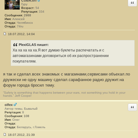
CUBA.off
Отв
Гуру
Возраст:
54
Репутация:
334
Сообщения:
2988
Имя:
Алексей
Откуда:
Челябинск
Откуда:
74ru
18.07.2012, 14:04
С
о
о
PlexiGLAS пишет:
б
Ха ха ха ха ха.Я вот думаю буклеты распечатать и с
щ
е
автомагазинами договориться об их распространении
н
покупателям.
и
е
#
я так и сделал.всех знакомых с магазинами,сервисами объехал.по
1
7
дружески не одну машину сделал.сарафанное радио дружит.на
форум города бросил тему.
“Safety is something that happens between your ears, not something you hold in your
hands.” Jeff Cooper
olfex
Отв
Автор темы, Бывалый
Репутация:
8
Сообщения:
108
Имя:
Олег
Откуда:
Откуда:
Беларусь, г.Гомель
18.07.2012, 21:39
С