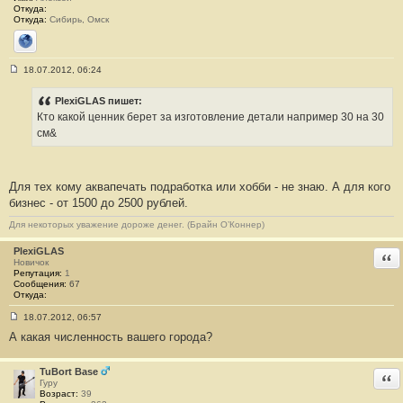
Откуда:
Откуда:
Сибирь, Омск
Сайт
18.07.2012, 06:24
С
о
о
PlexiGLAS пишет:
б
Кто какой ценник берет за изготовление детали например 30 на 30
щ
е
см&
н
и
е
#
Для тех кому аквапечать подработка или хобби - не знаю. А для кого
1
2
бизнес - от 1500 до 2500 рублей.
Для некоторых уважение дороже денег. (Брайн О’Коннер)
PlexiGLAS
Отв
Новичок
Репутация:
1
Сообщения:
67
Откуда:
18.07.2012, 06:57
С
А какая численность вашего города?
о
о
б
щ
TuBort Base
Отв
е
Гуру
н
Возраст:
39
и