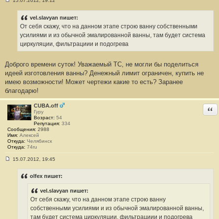
15.07.2012, 19:12
С
о
о
vel.slavyan пишет:
б
От себя скажу, что на данном этапе строю ванну собственными
щ
е
усилиями и из обычной эмалированной ванны, там будет система
н
циркуляции, фильтрациии и подогрева
и
е
#
Доброго времени суток! Уважаемый ТС, не могли бы поделиться
7
идеей изготовления ванны? Денежный лимит ограничен, купить не
имею возможности! Может чертежи какие то есть? Заранее
благодарю!
CUBA.off
Отв
Гуру
Возраст:
54
Репутация:
334
Сообщения:
2988
Имя:
Алексей
Откуда:
Челябинск
Откуда:
74ru
15.07.2012, 19:45
С
о
о
olfex пишет:
б
щ
vel.slavyan пишет:
е
н
От себя скажу, что на данном этапе строю ванну
и
собственными усилиями и из обычной эмалированной ванны,
е
#
там будет система циркуляции, фильтрациии и подогрева