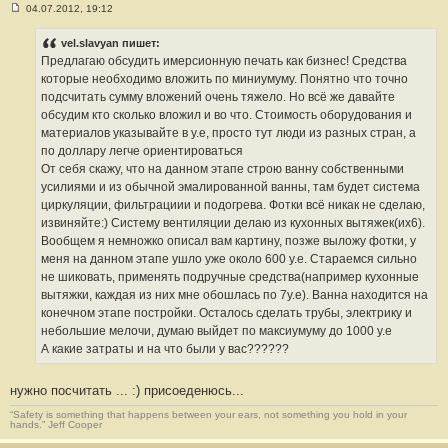
04.07.2012, 19:12
С
о
о
vel.slavyan пишет:
б
Предлагаю обсудить имерсионную печать как бизнес! Средства
щ
е
которые необходимо вложить по миниумуму. Понятно что точно
н
подсчитать сумму вложений очень тяжело. Но всё же давайте
и
е
обсудим кто сколько вложил и во что. Стоимость оборудования и
#
материалов указывайте в у.е, просто тут люди из разных стран, а
4
по доллару легче ориентироваться
От себя скажу, что на данном этапе строю ванну собственными
усилиями и из обычной эмалированной ванны, там будет система
циркуляции, фильтрациии и подогрева. Фотки всё никак не сделаю,
извиняйте:) Систему вентиляции делаю из кухонных вытяжек(их6).
Вообщем я немножко описал вам картину, позже выложу фотки, у
меня на данном этапе ушло уже около 600 у.е. Стараемся сильно
не шиковать, применять подручные средства(например кухонные
вытяжки, каждая из них мне обошлась по 7у.е). Ванна находится на
конечном этапе постройки. Осталось сделать трубы, электрику и
небольшие мелочи, думаю выйдет по максиумуму до 1000 у.е
А какие затраты и на что были у вас??????
нужно посчитать ... :) присоеденюсь...
“Safety is something that happens between your ears, not something you hold in your
hands.” Jeff Cooper