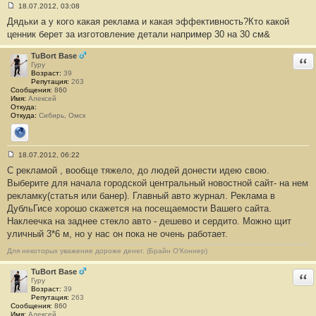
18.07.2012, 03:08
С
Дядьки а у кого какая реклама и какая эффективность?Кто какой
о
о
ценник берет за изготовление детали например 30 на 30 см&
б
щ
е
TuBort Base
Отв
н
Гуру
и
Возраст:
39
е
Репутация:
263
#
Сообщения:
860
1
Имя:
Алексей
0
Откуда:
Откуда:
Сибирь, Омск
Сайт
18.07.2012, 06:22
С
С рекламой , вообще тяжело, до людей донести идею свою.
о
о
Выберите для начала городской центральный новостной сайт- на нем
б
рекламку(статья или банер). Главный авто журнал. Реклама в
щ
е
ДубльГисе хорошо скажется на посещаемости Вашего сайта.
н
Наклеечка на заднее стекло авто - дешево и сердито. Можно щит
и
е
уличный 3*6 м, но у нас он пока не очень работает.
#
1
Для некоторых уважение дороже денег. (Брайн О’Коннер)
1
TuBort Base
Отв
Гуру
Возраст:
39
Репутация:
263
Сообщения:
860
Имя:
Алексей