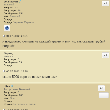
vel.slavyan
Отв
Бывалый
Возраст:
41
Репутация:
26
Сообщения:
854
Имя:
Виталий
Откуда:
Откуда:
Украина Харьков
Сайт
04.07.2012, 22:01
С
я предлагаю считать не каждый краник и винтик, так сказать грубый
о
о
подсчёт
б
щ
е
Фарид
Отв
н
Новичок
и
Репутация:
0
е
Сообщения:
33
#
Откуда:
5
05.07.2012, 13:18
С
около 5000 евро со всеми мелочами
о
о
б
щ
olfex
Ответи
е
Автор темы, Бывалый
н
Репутация:
8
и
−
Сообщения:
108
е
Имя:
Олег
#
Откуда:
6
Откуда:
Беларусь, г.Гомель