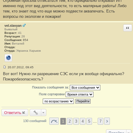
Огромная просьба отписаться тем, кто официально открывал ИП
о
о
именно под этот вид деятельности, то есть малярные работы! Либо
б
тем, кто знает под что еще можно подвести аквапечать. Есть
щ
е
вопросы по экологии и пожарке!
н
и
е
vel.slavyan
Отв
#
Бывалый
1
Возраст:
41
9
Репутация:
26
Сообщения:
854
Имя:
Виталий
Откуда:
Откуда:
Украина Харьков
Сайт
20.07.2012, 09:45
С
Вот вот! Нужно ли разрешение СЭС если уж вообще официально?
о
о
Пожаробезопасность?
б
щ
Показать сообщения за:
е
н
Поле сортировки
и
е
#
2
0
Ответить
1
2
3
4
5
…
7
130 сообщений
Перейти