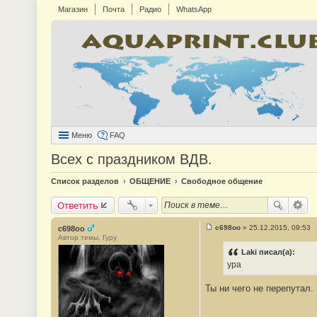
Магазин
Почта
Радио
WhatsApp
Меню
FAQ
Всех с праздником ВДВ.
Список разделов
ОБЩЕНИЕ
Свободное общение
Ответить
c698oo
»
25.12.2015, 09:53
c698oo
С
Автор темы, Гуру
о
о
Laki писал(а):
б
ура
щ
е
н
Ты ни чего не перепутал.
и
е
#