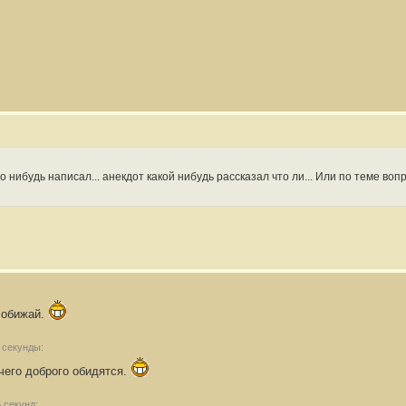
о нибудь написал... анекдот какой нибудь рассказал что ли... Или по теме вопр
е обижай.
 секунды:
чего доброго обидятся.
 секунд: