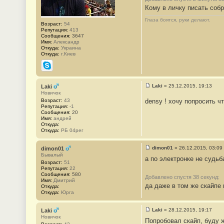
7
Кому в личку писать соб
Глаза боятся, руки делают.
Возраст:
54
Репутация:
413
Сообщения:
3647
Имя:
Александр
Откуда:
Украина
Откуда:
г.Киев
Skype
Laki
»
25.12.2015, 19:13
Laki
С
Новичок
о
Возраст:
43
densу ! хочу попросить ч
о
Репутация:
-1
б
Сообщения:
20
щ
Имя:
андрей
е
Откуда:
н
Откуда:
РБ 04рег
и
е
#
dimon01
»
26.12.2015, 03:09
dimon01
2
С
Бывалый
8
а по электронке не судьб
о
Возраст:
51
о
Репутация:
22
б
Сообщения:
580
щ
Добавлено спустя 38 секунд:
Имя:
Дмитрий
е
да даже в том же скайпе
Откуда:
н
Откуда:
Юрга
и
е
#
Laki
»
28.12.2015, 19:17
Laki
2
С
Новичок
9
Попробовал скайп, буду ж
о