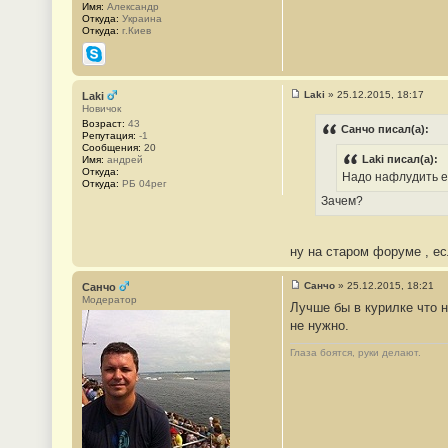
Имя:
Александр
Откуда:
Украина
Откуда:
г.Киев
Skype
Laki
»
25.12.2015, 18:17
Laki
С
Новичок
о
Возраст:
43
о
Санчо писал(а):
Репутация:
-1
б
Сообщения:
20
щ
Laki писал(а):
Имя:
андрей
е
Откуда:
н
Надо нафлудить 
Откуда:
РБ 04рег
и
е
Зачем?
#
2
4
ну на старом форуме , ес
Санчо
»
25.12.2015, 18:21
Санчо
С
Модератор
Лучше бы в курилке что н
о
о
не нужно.
б
щ
Глаза боятся, руки делают.
е
н
и
е
#
2
5