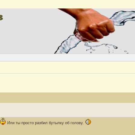
Версия
Или ты просто разбил бутылку об голову.