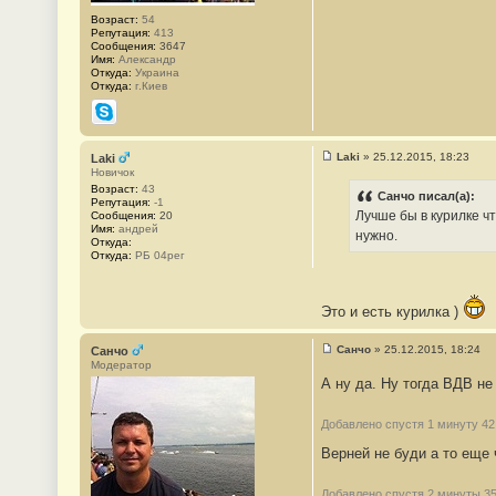
Возраст:
54
Репутация:
413
Сообщения:
3647
Имя:
Александр
Откуда:
Украина
Откуда:
г.Киев
Skype
Laki
»
25.12.2015, 18:23
Laki
С
Новичок
о
Возраст:
43
о
Санчо писал(а):
Репутация:
-1
б
Лучше бы в курилке чт
Сообщения:
20
щ
Имя:
андрей
е
нужно.
Откуда:
н
Откуда:
РБ 04рег
и
е
#
2
Это и есть курилка )
6
Санчо
»
25.12.2015, 18:24
Санчо
С
Модератор
о
А ну да. Ну тогда ВДВ н
о
б
щ
Добавлено спустя 1 минуту 42
е
н
Верней не буди а то еще 
и
е
#
2
Добавлено спустя 2 минуты 35