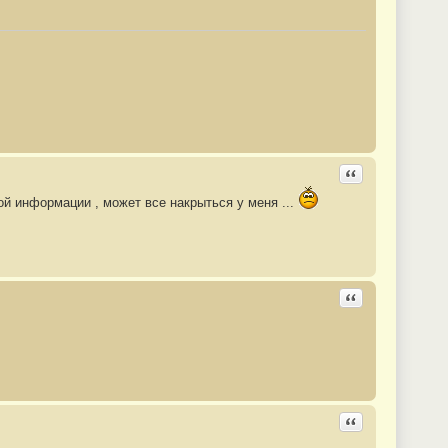
Ответить с цита
той информации , может все накрыться у меня ...
Ответить с цита
Ответить с цита