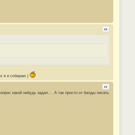
Ответить с цита
их я и собираю )
Ответить с цита
опрос какой нибудь задал.... А так просто от балды писать