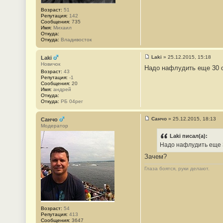
2
1
Возраст:
51
Репутация:
142
Сообщения:
735
Имя:
Михаил
Откуда:
Откуда:
Владивосток
Laki
»
25.12.2015, 15:18
Laki
С
Новичок
Надо нафлудить еще 30 с
о
Возраст:
43
о
Репутация:
-1
б
Сообщения:
20
щ
Имя:
андрей
е
Откуда:
н
Откуда:
РБ 04рег
и
е
#
Санчо
»
25.12.2015, 18:13
Санчо
2
С
Модератор
2
о
о
Laki писал(а):
б
Надо нафлудить еще
щ
е
Зачем?
н
и
Глаза боятся, руки делают.
е
#
2
3
Возраст:
54
Репутация:
413
Сообщения:
3647