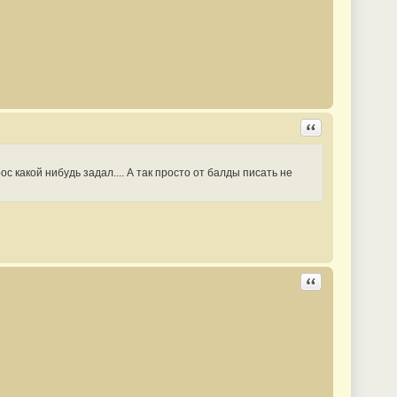
Ответить с цита
ос какой нибудь задал.... А так просто от балды писать не
Ответить с цита