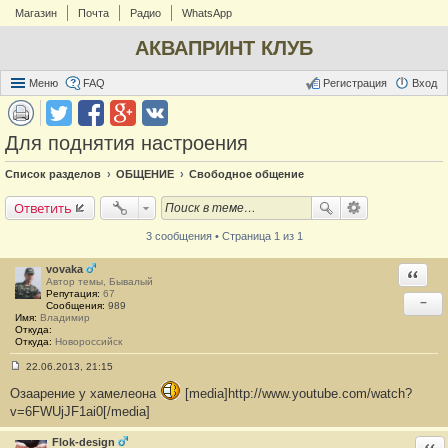
Магазин
Почта
Радио
WhatsApp
АКВАПРИНТ КЛУБ
Меню
FAQ
Регистрация
Вход
Для поднятия настроения
Список разделов
ОБЩЕНИЕ
Свободное общение
Ответить
3 сообщения • Страница 1 из 1
vovaka
Ответи
Автор темы, Бывалый
Репутация:
67
−
Сообщения:
989
Имя:
Владимир
Откуда:
Откуда:
Новороссийск
22.06.2013, 21:15
С
о
Озаарение у хамелеона
[media]http://www.youtube.com/watch?
о
v=6FWUjJF1ai0[/media]
б
щ
е
Flok-design
Отв
н