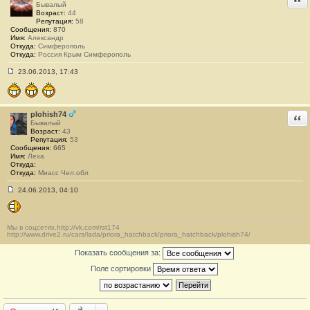
Бывалый
и
Возраст:
44
е
Репутация:
58
#
Сообщения:
870
1
Имя:
Александр
Откуда:
Симферополь
Откуда:
Россия Крым Симферополь
23.06.2013, 17:43
С
о
о
б
щ
plohish74
Отв
е
Бывалый
н
Возраст:
43
и
Репутация:
53
е
Сообщения:
665
#
Имя:
Леха
2
Откуда:
Откуда:
Миасс Чел.обл
24.06.2013, 04:10
С
о
о
б
Мы в соцсетях.http://vk.com/rst174
щ
http://www.drive2.ru/cars/lada/priora_hatchback/priora_hatchback/plohish74/
е
н
Показать сообщения за:
и
е
Поле сортировки
#
3