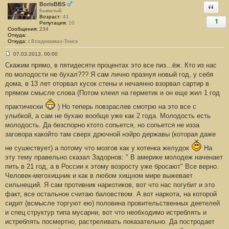
е
BorisBBS
Ответи
н
Бывалый
и
Возраст:
41
1
е
Репутация:
10
#
Сообщения:
234
6
Откуда:
Откуда:
г.Владикавказ-Томск
07.03.2013, 00:00
С
Скажим прямо, в пятидесяти процентах это все пиз...ёж. Кто из нас
о
о
по молодости не бухал??? Я сам лично празнуя новый год, у себя
б
дома, в 13 лет оторвал кусок стены и нечаянно взорвал сартир в
щ
е
прямом смысле слова (Потом клеил на герметик и он еще жил 1 год
н
и
практически
) Но теперь повзраслев смотрю на это все с
е
#
улыбкой, а сам не бухаю вообще уже как 2 года. Молодость есть
7
молодость. Да безспорно ктото сопьется, но сопьется не изза
заговора какойто там сверх дрючной нэйро державы (которая даже
не сушествует) а потому что мозгов как у котенка желудок
На
эту тему правельно сказал Задорнов: " В америке молодеж наченает
пить в 21 год, а в России к этому возросту уже бросают" Все верно.
Человек-мегохищник и как в любом хищном мире выжевает
сильнещий. Я сам противник наркотиков, вот что нас погубит и это
факт, все остальное считаю баловством. А вот наркота, на которой
сидит (всмысле торгуют ею) половина провительственных деетелей
и спец структур типа мусарни, вот что необходимо истреблять и
истреблять посмертно, растреливать показательно. Да постродает