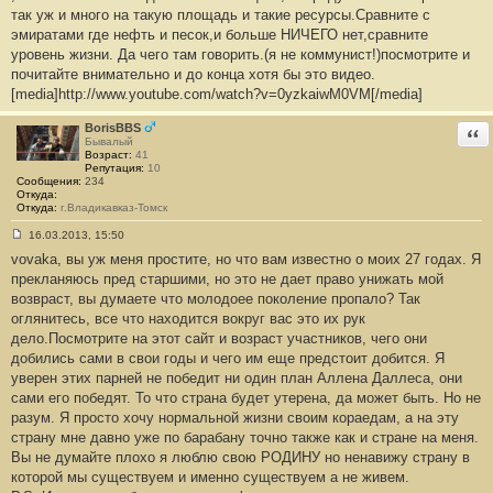
так уж и много на такую площадь и такие ресурсы.Сравните с
эмиратами где нефть и песок,и больше НИЧЕГО нет,сравните
уровень жизни. Да чего там говорить.(я не коммунист!)посмотрите и
почитайте внимательно и до конца хотя бы это видео.
[media]http://www.youtube.com/watch?v=0yzkaiwM0VM[/media]
BorisBBS
Отв
Бывалый
Возраст:
41
Репутация:
10
Сообщения:
234
Откуда:
Откуда:
г.Владикавказ-Томск
16.03.2013, 15:50
С
vovaka, вы уж меня простите, но что вам известно о моих 27 годах. Я
о
о
прекланяюсь пред старшими, но это не дает право унижать мой
б
возвраст, вы думаете что молодоее поколение пропало? Так
щ
е
оглянитесь, все что находится вокруг вас это их рук
н
дело.Посмотрите на этот сайт и возраст участников, чего они
и
е
добились сами в свои годы и чего им еще предстоит добится. Я
#
уверен этих парней не победит ни один план Аллена Даллеса, они
9
сами его победят. То что страна будет утерена, да может быть. Но не
разум. Я просто хочу нормальной жизни своим кораедам, а на эту
страну мне давно уже по барабану точно также как и стране на меня.
Вы не думайте плохо я люблю свою РОДИНУ но ненавижу страну в
которой мы существуем и именно существуем а не живем.