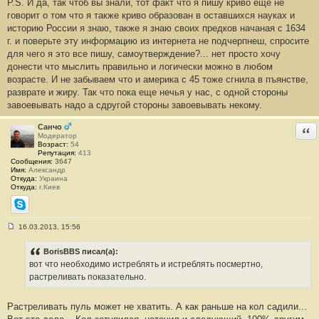
P.S. И да, так чтоб вы знали, тот факт что я пишу криво еще не
говорит о том что я также криво образован в оставшихся науках и
историю России я знаю, также я знаю своих предков начаная с 1634
г. и поверьте эту информацию из интернета не подчерпнеш, спросите
для чего я это все пишу, самоутверждение?... нет просто хочу
донести что мыслить правильно и логически можно в любом
возрасте. И не забываем что и америка с 45 тоже сгнила в пъянстве,
разврате и жиру. Так что пока еще нечья у нас, с одной стороны
завоевывать надо а сдругой стороны завоевывать некому.
Санчо
Отв
Модератор
Возраст:
54
Репутация:
413
Сообщения:
3647
Имя:
Александр
Откуда:
Украина
Откуда:
г.Киев
Skype
16.03.2013, 15:56
С
о
о
BorisBBS писал(а):
б
вот что необходимо истреблять и истреблять посмертно,
щ
е
растреливать показательно.
н
и
е
Растреливать пуль может не хватить. А как раньше на кол садили...
#
1