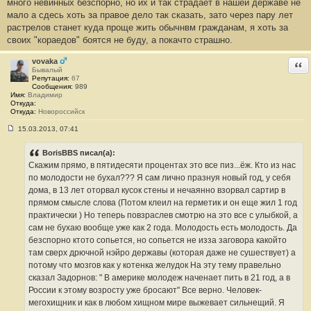
много невинных безспорно, но их и так страдает в нашей державе не
мало а сдесь хоть за правое дело так сказать, зато через пару лет
растрелов станет куда проще жить обычнвм гражданам, я хоть за
своих "кораедов" боятся не буду, а покачто страшно.
vovaka
Отв
Бывалый
Репутация:
67
Сообщения:
989
Имя:
Владимир
Откуда:
Откуда:
Новороссийск
15.03.2013, 07:41
С
о
о
BorisBBS писал(а):
б
Скажим прямо, в пятидесяти процентах это все пиз...ёж. Кто из нас
щ
е
по молодости не бухал??? Я сам лично празнуя новый год, у себя
н
дома, в 13 лет оторвал кусок стены и нечаянно взорвал сартир в
и
е
прямом смысле слова (Потом клеил на герметик и он еще жил 1 год
#
практически ) Но теперь повзраслев смотрю на это все с улыбкой, а
8
сам не бухаю вообще уже как 2 года. Молодость есть молодость. Да
безспорно ктото сопьется, но сопьется не изза заговора какойто
там сверх дрючной нэйро державы (которая даже не сушествует) а
потому что мозгов как у котенка желудок На эту тему правельно
сказал Задорнов: " В америке молодеж наченает пить в 21 год, а в
России к этому возросту уже бросают" Все верно. Человек-
мегохищник и как в любом хищном мире выжевает сильнещий. Я