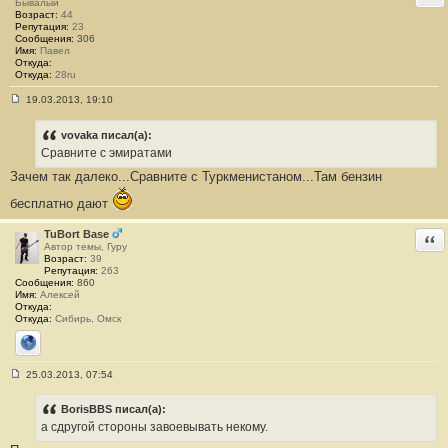
н
Бывалый
и
Возраст:
44
е
Репутация:
23
#
Сообщения:
306
1
Имя:
Павел
2
Откуда:
Откуда:
28ru
19.03.2013, 19:10
С
о
о
vovaka писал(а):
б
Сравните с эмиратами
щ
е
Зачем так далеко...Сравните с Туркменистаном...Там бензин
н
и
бесплатно дают
е
#
1
TuBort Base
Отв
3
Автор темы, Гуру
Возраст:
39
Репутация:
263
Сообщения:
860
Имя:
Алексей
Откуда:
Откуда:
Сибирь, Омск
Сайт
25.03.2013, 07:54
С
о
о
BorisBBS писал(а):
б
а сдругой стороны завоевывать некому.
щ
е