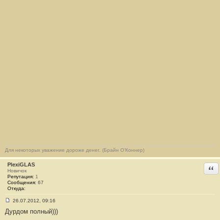
Для некоторых уважение дороже денег. (Брайн О’Коннер)
PlexiGLAS
Отв
Новичок
Репутация:
1
Сообщения:
67
Откуда:
26.07.2012, 09:16
С
Дурдом полный)))
о
о