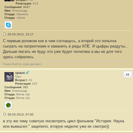
и
Репутация:
413
е
Сообщения:
3647
#
Имя:
Александр
4
Откуда:
Украина
Откуда:
г.Киев
Skype
05.03.2013, 22:17
С
С первым роликом кое в чем соглашусь, а второй это попытка
о
о
сыграть на патриотизме и заманить в ряды КПЕ. И цыфры раздуты...
б
Дальше писать не буду это уже будет политика а мы не для того
щ
е
здесь собрались.
н
и
Глаза боятся, руки делают.
е
#
5
spaun
Отв
Гуру
Возраст:
41
Репутация:
115
Сообщения:
382
Имя:
Александр
Откуда:
Вятка city
Откуда:
Вятка city
ICQ
06.03.2013, 07:00
С
в эту же тему советую посмотреть цикл фильмов "История. Наука
о
о
или вымысел." зацепило, вторую неделю уже их смотрю))
б
щ