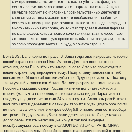
сам противник наркотиков, вот что нас погубит и это факт, все
остальное считаю баловством. А вот наркота, на которой сидит
(всмысле торгуют ею) половина провительственных деетелей и
спец структур типа мусарни, вот что необходимо истреблять и
истреблять посмертно, растреливать показательно. Да постродает
много невинных безспорно, но их и так страдает в нашей державе
не мало а сдесь хоть за правое дело так сказать, зато через пару
лет растрелов станет куда проще жить обычнвм гражданам, я хоть
за своих "кораедов" боятся не буду, а покачто страшно.
BorisBBS. Вы в корне не правы.В Ваши годы анализировать историю
нашей страны еще рано.План Аллена Даллеса еще никто не
отменял, если Вы о нём что-нибудь знаете.И то что происходит в
нашей стране подтверждение тому. Нашу страну завоевать в лоб
невозможно.Многие обломали зубы я не буду перечислять .Поэтому
такой умный человек как Аллен Даллес разработал план захвата
России с помощью самой России иначе не получается.Что я и
многие (жаль что не все)люди это прекрасно видят.Наркотики на
каждом углу ,насилие по сми 24 часа в сутки .Алкоголь рекой течет
посмотри что в деревнях и станицах творится жуть ,водку уже почти
не пьют ,а зачем спирт 5 литров 600руб.!!!о нравственности вообще
нет речи . Родную мать убьют ради денег запросто.И еще можно
долго перечислять негатива ,не хочу и так всё видно(не
всем!).Задумайтесь почему в САМОЙ БОГАТОЙ СТРАНЕ МИРА
,основная масса людей живёт в нищете,а народу в нашей стране не