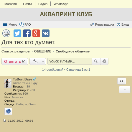
Магазин
Почта
Радио
WhatsApp
АКВАПРИНТ КЛУБ
Меню
FAQ
Регистрация
Вход
Для тех кто думает.
Список разделов
ОБЩЕНИЕ
Свободное общение
Ответить
14 сообщений • Страница 1 из 1
TuBort Base
Ответи
Автор темы, Гуру
Возраст:
39
−
Репутация:
263
Сообщения:
860
Имя:
Алексей
Откуда:
Откуда:
Сибирь, Омск
Сайт
21.07.2012, 09:56
С
о
о