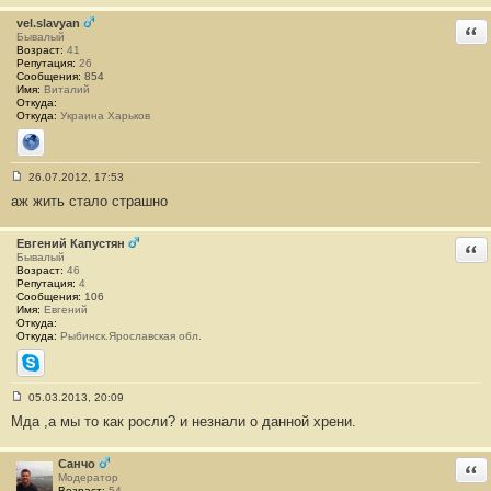
б
щ
vel.slavyan
Отв
е
Бывалый
н
Возраст:
41
и
Репутация:
26
е
Сообщения:
854
#
Имя:
Виталий
2
Откуда:
Откуда:
Украина Харьков
Сайт
26.07.2012, 17:53
С
аж жить стало страшно
о
о
б
щ
Евгений Капустян
Отв
е
Бывалый
н
Возраст:
46
и
Репутация:
4
е
Сообщения:
106
#
Имя:
Евгений
3
Откуда:
Откуда:
Рыбинск.Ярославская обл.
Skype
05.03.2013, 20:09
С
Мда ,а мы то как росли? и незнали о данной хрени.
о
о
б
щ
Санчо
Отв
е
Модератор
н
Возраст:
54