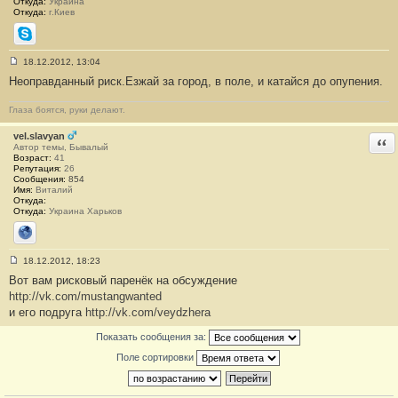
Откуда:
Украина
Откуда:
г.Киев
Skype
18.12.2012, 13:04
С
Неоправданный риск.Езжай за город, в поле, и катайся до опупения.
о
о
б
Глаза боятся, руки делают.
щ
е
н
vel.slavyan
Отв
и
Автор темы, Бывалый
е
Возраст:
41
#
Репутация:
26
3
Сообщения:
854
9
Имя:
Виталий
Откуда:
Откуда:
Украина Харьков
Сайт
18.12.2012, 18:23
С
Вот вам рисковый паренёк на обсуждение
о
о
http://vk.com/mustangwanted
б
и его подруга
http://vk.com/veydzhera
щ
е
н
Показать сообщения за:
и
е
Поле сортировки
#
4
0