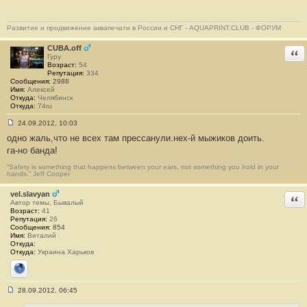
Развитие и продвижение аквапечати в России и СНГ - AQUAPRINT.CLUB - ФОРУМ
CUBA.off
Отв
Гуру
Возраст:
54
Репутация:
334
Сообщения:
2988
Имя:
Алексей
Откуда:
Челябинск
Откуда:
74ru
24.09.2012, 10:03
С
одно жаль,что не всех там прессанули.нех-й мыжиков доить.
о
о
га-но банда!
б
щ
“Safety is something that happens between your ears, not something you hold in your
е
hands.” Jeff Cooper
н
и
vel.slavyan
е
Отв
Автор темы, Бывалый
#
Возраст:
41
2
Репутация:
26
7
Сообщения:
854
Имя:
Виталий
Откуда:
Откуда:
Украина Харьков
Сайт
28.09.2012, 06:45
С
о