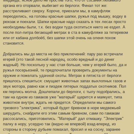
Медведь, ясное дело не простив того, что от сосания любимого
органа его оторвали, выбегает из берлоги. Финал тот же:
расстреливают сверху. Короче, приехали мы, в камуфляж
переоделись, на головы красные шапки, ружья под мышку, водку в
рюкзак и поехали. Шапки красные надо сказать в тех лесах просто
необходимы были, т.к. без водки туда охотиться никто не ездил. А
после пол-литра бегающий метрах в ста в камуфляже за тетеревом
или от кабана долбоёб, без шапки этой очень на оленя похож
становится.
Добрались мы до места не без приключений: пару раз встречали
егерей (это такой лесной народец, особо вредный и до денег
жадный). Но поскольку у нас стая больше, чем у егерей было, да и
ружья посерьезней, те предпочитали проверить документы на
оружие и пожелать удачной охоты. Метрах в пятиста от берлоги
пришлось спешиться: смущает животных запах выхлопных газов и
звук мотора, равно как и пиздеж пятерых поддатых охотников. Пол
км перлись молча. Дошлепали до берлоги, с тылу подобрались, а
там на одном из гамаков уже "матерый" щерится и маякует, типа
животное внутри, ждать не придется. Определили мы самого
трезвого "электрика", который будет бревном в норе медвежьей
шерудить, снабдили его этим самым бревном, сами по гамакам
рассосались, приготовились. "Матерый" дал отмашку. "Электрик"
палку в нору, усердно так (видно не впервой) взад-вперед, из
стороны в сторону дубьем помахал, бросил и на сосну, заранее