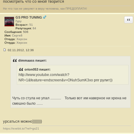
посмотреть что со мной творится
#
3
Ни что так не уверяет в веру человека, как ПРЕДОПЛАТА!
3
GS PRO TUNING
Отв
Гуру
Возраст:
51
Репутация:
84
Сообщения:
506
Имя:
Сергей
Откуда:
Херсон
Откуда:
Херсон
02.11.2012, 12:36
С
о
о
dimmaass пишет:
б
щ
orion053 пишет:
е
н
http://www.youtube.com/watch?
и
NR=1&feature=endscreen&v=ONuhSumK3xo
рпг рулит))
е
#
3
4
Чуть со стула не упал ............
Только вот им наверное ни хрена не
смешно было .......
урсаться можно))))))))
https://exebit.io/?ref=gs21