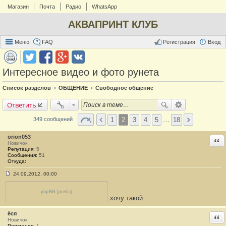
Магазин
Почта
Радио
WhatsApp
АКВАПРИНТ КЛУБ
Меню
FAQ
Регистрация
Вход
Интересное видео и фото рунета
Список разделов
ОБЩЕНИЕ
Свободное общение
Ответить
1
2
3
4
5
…
18
349 сообщений
orion053
Отв
Новичок
Репутация:
5
Сообщения:
51
Откуда:
24.09.2012, 00:00
С
о
о
phpBB
[media]
б
хочу такой
щ
е
ёся
н
Отв
Новичок
и
Репутация:
1