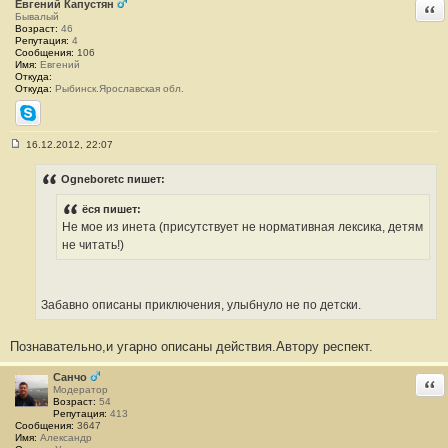
Евгений Капустян
Отв
и
Бывалый
е
Возраст:
46
#
Репутация:
4
3
Сообщения:
106
7
Имя:
Евгений
Откуда:
Откуда:
Рыбинск.Ярославская обл.
Skype
16.12.2012, 22:07
С
о
о
Ogneboretc пишет:
б
щ
ёся пишет:
е
н
Не мое из инета (присутствует не нормативная лексика, детям
и
не читать!)
е
#
3
8
Забавно описаны приключения, улыбнуло не по детски.
Познавательно,и угарно описаны действия.Автору респект.
Санчо
Отв
Модератор
Возраст:
54
Репутация:
413
Сообщения:
3647
Имя:
Александр