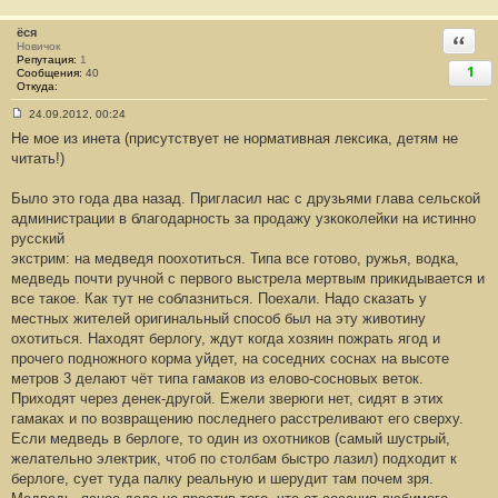
#
2
4
ёся
Ответи
Новичок
Репутация:
1
1
Сообщения:
40
Откуда:
24.09.2012, 00:24
С
Не мое из инета (присутствует не нормативная лексика, детям не
о
о
читать!)
б
щ
е
Было это года два назад. Пригласил нас с друзьями глава сельской
н
администрации в благодарность за продажу узкоколейки на истинно
и
е
русский
#
экстрим: на медведя поохотиться. Типа все готово, ружья, водка,
2
5
медведь почти ручной с первого выстрела мертвым прикидывается и
все такое. Как тут не соблазниться. Поехали. Надо сказать у
местных жителей оригинальный способ был на эту животину
охотиться. Находят берлогу, ждут когда хозяин пожрать ягод и
прочего подножного корма уйдет, на соседних соснах на высоте
метров 3 делают чёт типа гамаков из елово-сосновых веток.
Приходят через денек-другой. Ежели зверюги нет, сидят в этих
гамаках и по возвращению последнего расстреливают его сверху.
Если медведь в берлоге, то один из охотников (самый шустрый,
желательно электрик, чтоб по столбам быстро лазил) подходит к
берлоге, сует туда палку реальную и шерудит там почем зря.