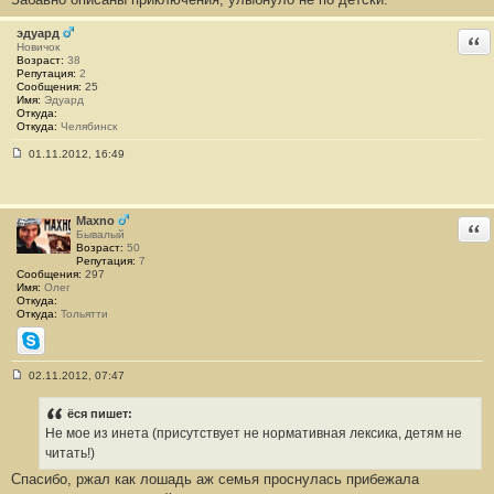
1
эдуард
Отв
Новичок
Возраст:
38
Репутация:
2
Сообщения:
25
Имя:
Эдуард
Откуда:
Откуда:
Челябинск
01.11.2012, 16:49
С
о
о
б
щ
Maxno
Отв
е
Бывалый
н
Возраст:
50
и
Репутация:
7
е
Сообщения:
297
#
Имя:
Олег
3
Откуда:
2
Откуда:
Тольятти
Skype
02.11.2012, 07:47
С
о
о
ёся пишет:
б
Не мое из инета (присутствует не нормативная лексика, детям не
щ
е
читать!)
н
Спасибо, ржал как лошадь аж семья проснулась прибежала
и
е