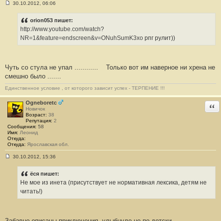
30.10.2012, 06:06
С
о
о
orion053 пишет:
б
http://www.youtube.com/watch?
щ
е
NR=1&feature=endscreen&v=ONuhSumK3xo
рпг рулит))
н
и
е
#
Чуть со стула не упал ............
Только вот им наверное ни хрена не
3
0
смешно было .......
Единственное условие , от которого зависит успех - ТЕРПЕНИЕ !!!
Ogneboretc
Отв
Новичок
Возраст:
38
Репутация:
2
Сообщения:
58
Имя:
Леонид
Откуда:
Откуда:
Ярославская обл.
30.10.2012, 15:36
С
о
о
ёся пишет:
б
Не мое из инета (присутствует не нормативная лексика, детям не
щ
е
читать!)
н
и
е
#
Забавно описаны приключения, улыбнуло не по детски.
3