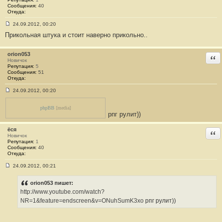
е
Сообщения:
40
#
Откуда:
2
1
24.09.2012, 00:20
С
Прикольная штука и стоит наверно прикольно..
о
о
б
щ
orion053
Отв
е
Новичок
н
Репутация:
5
и
Сообщения:
51
е
Откуда:
#
2
24.09.2012, 00:20
2
С
о
о
phpBB
[media]
б
рпг рулит))
щ
е
ёся
н
Отв
Новичок
и
Репутация:
1
е
Сообщения:
40
#
Откуда:
2
3
24.09.2012, 00:21
С
о
о
orion053 пишет:
б
http://www.youtube.com/watch?
щ
е
NR=1&feature=endscreen&v=ONuhSumK3xo
рпг рулит))
н
и
е