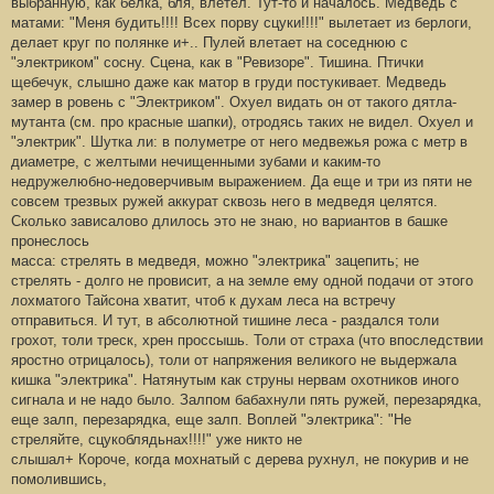
выбранную, как белка, бля, влетел. Тут-то и началось. Медведь с
матами: "Меня будить!!!! Всех порву сцуки!!!!" вылетает из берлоги,
делает круг по полянке и+.. Пулей влетает на соседнюю с
"электриком" сосну. Сцена, как в "Ревизоре". Тишина. Птички
щебечук, слышно даже как матор в груди постукивает. Медведь
замер в ровень с "Электриком". Охуел видать он от такого дятла-
мутанта (см. про красные шапки), отродясь таких не видел. Охуел и
"электрик". Шутка ли: в полуметре от него медвежья рожа с метр в
диаметре, с желтыми нечищенными зубами и каким-то
недружелюбно-недоверчивым выражением. Да еще и три из пяти не
совсем трезвых ружей аккурат сквозь него в медведя целятся.
Сколько зависалово длилось это не знаю, но вариантов в башке
пронеслось
масса: стрелять в медведя, можно "электрика" зацепить; не
стрелять - долго не провисит, а на земле ему одной подачи от этого
лохматого Тайсона хватит, чтоб к духам леса на встречу
отправиться. И тут, в абсолютной тишине леса - раздался толи
грохот, толи треск, хрен проссышь. Толи от страха (что впоследствии
яростно отрицалось), толи от напряжения великого не выдержала
кишка "электрика". Натянутым как струны нервам охотников иного
сигнала и не надо было. Залпом бабахнули пять ружей, перезарядка,
еще залп, перезарядка, еще залп. Воплей "электрика": "Не
стреляйте, сцукоблядьнах!!!!" уже никто не
слышал+ Короче, когда мохнатый с дерева рухнул, не покурив и не
помолившись,