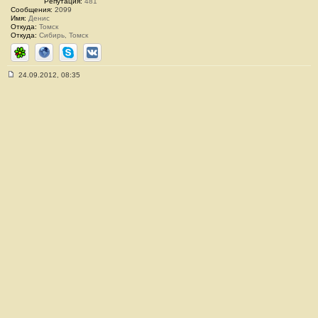
Репутация:
481
Сообщения:
2099
Имя:
Денис
Откуда:
Томск
Откуда:
Сибирь, Томск
ICQ
Сайт
Skype
ВКонтакте
24.09.2012, 08:35
С
о
о
б
щ
е
н
и
е
#
2
6