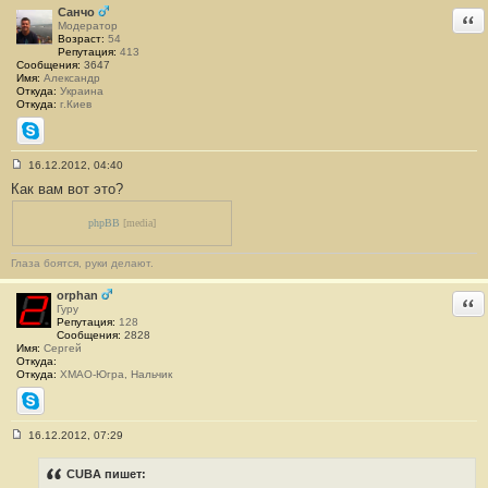
Санчо
Отв
Модератор
Возраст:
54
Репутация:
413
Сообщения:
3647
Имя:
Александр
Откуда:
Украина
Откуда:
г.Киев
Skype
16.12.2012, 04:40
С
Как вам вот это?
о
о
б
phpBB
[media]
щ
е
н
Глаза боятся, руки делают.
и
е
#
orphan
Отв
3
Гуру
5
Репутация:
128
Сообщения:
2828
Имя:
Сергей
Откуда:
Откуда:
ХМАО-Югра, Нальчик
Skype
16.12.2012, 07:29
С
о
о
CUBA пишет:
б