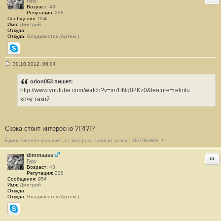
Гуру
Возраст:
43
Репутация:
228
Сообщения:
954
Имя:
Дмитрий
Откуда:
Откуда:
Владивосток (Артем )
Skype
30.10.2012, 06:04
С
о
о
orion053 пишет:
б
http://www.youtube.com/watch?v=im1iNq02Kz0&feature=relmfu
щ
е
хочу такой
н
и
е
#
Скока стоит интересно ?!?!?!?
2
9
Единственное условие , от которого зависит успех - ТЕРПЕНИЕ !!!
dimmaass
Отв
Гуру
Возраст:
43
Репутация:
228
Сообщения:
954
Имя:
Дмитрий
Откуда:
Откуда:
Владивосток (Артем )
Skype