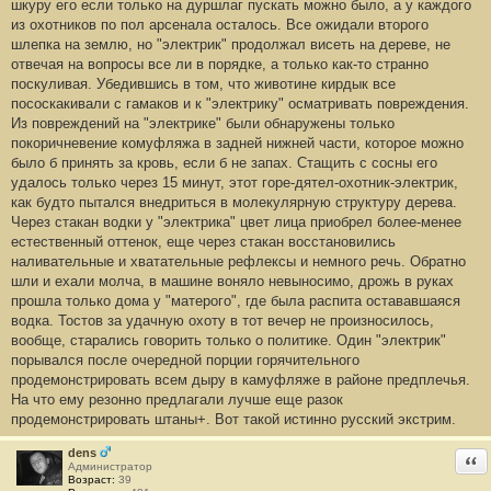
шкуру его если только на дуршлаг пускать можно было, а у каждого
из охотников по пол арсенала осталось. Все ожидали второго
шлепка на землю, но "электрик" продолжал висеть на дереве, не
отвечая на вопросы все ли в порядке, а только как-то странно
поскуливая. Убедившись в том, что животине кирдык все
пососкакивали с гамаков и к "электрику" осматривать повреждения.
Из повреждений на "электрике" были обнаружены только
покоричневение комуфляжа в задней нижней части, которое можно
было б принять за кровь, если б не запах. Стащить с сосны его
удалось только через 15 минут, этот горе-дятел-охотник-электрик,
как будто пытался внедриться в молекулярную структуру дерева.
Через стакан водки у "электрика" цвет лица приобрел более-менее
естественный оттенок, еще через стакан восстановились
наливательные и хватательные рефлексы и немного речь. Обратно
шли и ехали молча, в машине воняло невыносимо, дрожь в руках
прошла только дома у "матерого", где была распита остававшаяся
водка. Тостов за удачную охоту в тот вечер не произносилось,
вообще, старались говорить только о политике. Один "электрик"
порывался после очередной порции горячительного
продемонстрировать всем дыру в камуфляже в районе предплечья.
На что ему резонно предлагали лучше еще разок
продемонстрировать штаны+. Вот такой истинно русский экстрим.
dens
Отв
Администратор
Возраст:
39