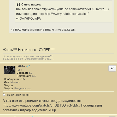
щ
Санчо пишет:
е
н
Как вам вот это?
http://www.youtube.com/watch?v=iG91h2Mz__Y
и
или еще один негр
http://www.youtube.com/watch?
е
#
v=QAYHKQdjuFA
3
6
на последнем машина иначе и не скажешь.
Жесть!!!! Негритенок - СУПЕР!!!!!
Не так страшен черт, как его малюют!!!!
8 922 255 68 35 (мегафон) скайп uda07.
c698oo
Отв
Гуру
Возраст:
51
Репутация:
142
Сообщения:
735
Имя:
Михаил
Откуда:
Откуда:
Владивосток
16.12.2012, 08:09
С
А как вам это реалити жизни города владивосток
о
о
http://www.youtube.com/watch?v=UBT3QhKN5Mc.
Последствия
б
покатушек штраф водителю 700р
щ
е
н