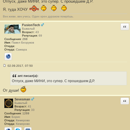
Отпуск, даже МИНИ, это супер. С прошедшем Д.Р.
о
о
б
Я, туда ХОЧУ
щ
е
Век живи, век учись. Один хрен дураком помрёшь.
н
и
FusionTech
Отв
е
Бывалый
#
Возраст:
43
8
Репутация:
69
7
Сообщения:
268
5
Имя:
Павел Безруков
Откуда:
Откуда:
Самара
Сайт
02.09.2017, 07:50
С
о
о
ant писал(а):
б
Отпуск, даже МИНИ, это супер. С прошедшем Д.Р.
щ
е
н
От души!
и
е
Sevesman
Отв
#
Бывалый
8
Возраст:
41
7
Репутация:
33
6
Сообщения:
1269
Имя:
Борис
Откуда:
Кемерово
Откуда:
Кемерово