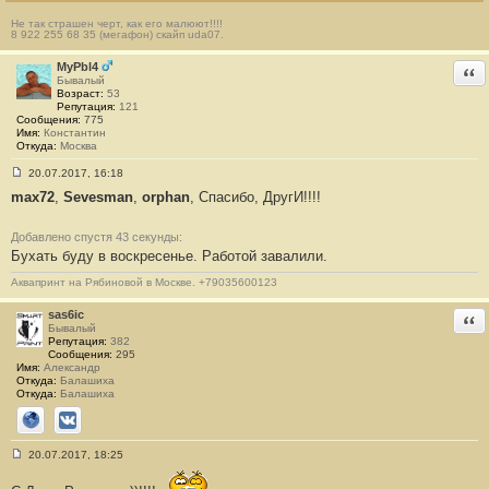
н
и
Не так страшен черт, как его малюют!!!!
е
8 922 255 68 35 (мегафон) скайп uda07.
#
8
MyPbl4
Отв
6
Бывалый
5
Возраст:
53
Репутация:
121
Сообщения:
775
Имя:
Константин
Откуда:
Москва
20.07.2017, 16:18
С
max72
,
Sevesman
,
orphan
, Спасибо, ДругИ!!!!
о
о
б
щ
Добавлено спустя 43 секунды:
е
Бухать буду в воскресенье. Работой завалили.
н
и
Аквапринт на Рябиновой в Москве. +79035600123
е
#
8
sas6ic
Отв
6
Бывалый
6
Репутация:
382
Сообщения:
295
Имя:
Александр
Откуда:
Балашиха
Откуда:
Балашиха
Сайт
ВКонтакте
20.07.2017, 18:25
С
о