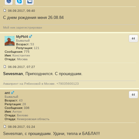
Сайт
Skype
ВКонтакте
06.09.2017, 06:40
С
С днем рождения меня 26.08.84
о
о
б
Мой ник зарегистрирован
щ
е
н
MyPbl4
Отв
и
Бывалый
е
Возраст:
53
#
Репутация:
121
8
Сообщения:
775
7
Имя:
Константин
7
Откуда:
Москва
06.09.2017, 07:27
С
Sevesman
, Припозднился. С прошедшим.
о
о
б
Аквапринт на Рябиновой в Москве. +79035600123
щ
е
н
ant
Отв
и
Бывалый
е
Возраст:
43
#
Репутация:
28
8
Сообщения:
336
7
Имя:
Антон
8
Откуда:
Белово
Откуда:
Кемеровская область
08.09.2017, 01:24
С
Sevesman, с прошедшим. Удачи, тепла и БАБЛА!!!
о
о