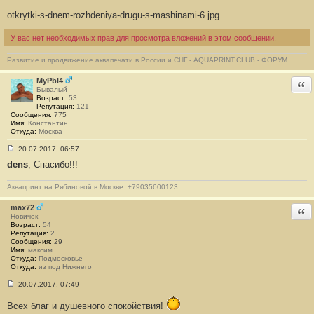
б
otkrytki-s-dnem-rozhdeniya-drugu-s-mashinami-6.jpg
щ
е
н
У вас нет необходимых прав для просмотра вложений в этом сообщении.
и
е
#
Развитие и продвижение аквапечати в России и СНГ - AQUAPRINT.CLUB - ФОРУМ
8
6
MyPbl4
Отв
1
Бывалый
Возраст:
53
Репутация:
121
Сообщения:
775
Имя:
Константин
Откуда:
Москва
20.07.2017, 06:57
С
dens
, Спасибо!!!
о
о
б
Аквапринт на Рябиновой в Москве. +79035600123
щ
е
н
max72
Отв
и
Новичок
е
Возраст:
54
#
Репутация:
2
8
Сообщения:
29
6
Имя:
максим
2
Откуда:
Подмосковье
Откуда:
из под Нижнего
20.07.2017, 07:49
С
о
Всех благ и душевного спокойствия!
о