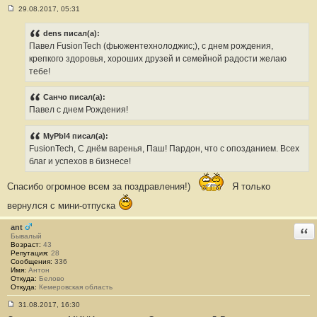
29.08.2017, 05:31
С
о
о
dens писал(а):
б
Павел FusionTech (фьюжентехнолоджис;), с днем рождения,
щ
е
крепкого здоровья, хороших друзей и семейной радости желаю
н
тебе!
и
е
#
Санчо писал(а):
8
7
Павел с днем Рождения!
4
MyPbl4 писал(а):
FusionTech, С днём варенья, Паш! Пардон, что с опозданием. Всех
благ и успехов в бизнесе!
Спасибо огромное всем за поздравления!)
Я только
вернулся с мини-отпуска
ant
Отв
Бывалый
Возраст:
43
Репутация:
28
Сообщения:
336
Имя:
Антон
Откуда:
Белово
Откуда:
Кемеровская область
31.08.2017, 16:30
С