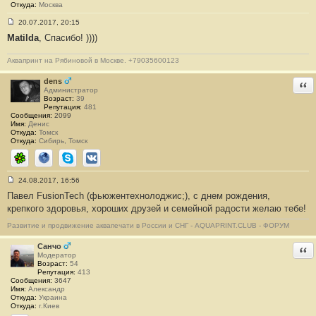
6
Откуда:
Москва
9
20.07.2017, 20:15
С
Matilda
, Спасибо! ))))
о
о
б
Аквапринт на Рябиновой в Москве. +79035600123
щ
е
н
dens
Отв
и
Администратор
е
Возраст:
39
#
Репутация:
481
8
Сообщения:
2099
7
Имя:
Денис
0
Откуда:
Томск
Откуда:
Сибирь, Томск
ICQ
Сайт
Skype
ВКонтакте
24.08.2017, 16:56
С
Павел FusionTech (фьюжентехнолоджис;), с днем рождения,
о
о
крепкого здоровья, хороших друзей и семейной радости желаю тебе!
б
щ
Развитие и продвижение аквапечати в России и СНГ - AQUAPRINT.CLUB - ФОРУМ
е
н
и
Санчо
Отв
е
Модератор
#
Возраст:
54
8
Репутация:
413
7
Сообщения:
3647
1
Имя:
Александр
Откуда:
Украина
Откуда:
г.Киев