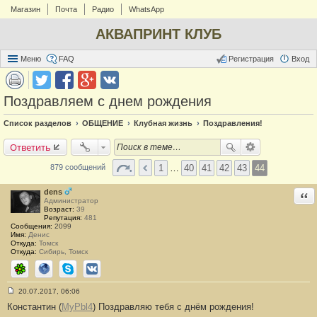
Магазин
Почта
Радио
WhatsApp
АКВАПРИНТ КЛУБ
Меню
FAQ
Регистрация
Вход
Поздравляем с днем рождения
Список разделов
ОБЩЕНИЕ
Клубная жизнь
Поздравления!
Ответить
1
…
40
41
42
43
44
879 сообщений
dens
Отв
Администратор
Возраст:
39
Репутация:
481
Сообщения:
2099
Имя:
Денис
Откуда:
Томск
Откуда:
Сибирь, Томск
ICQ
Сайт
Skype
ВКонтакте
20.07.2017, 06:06
С
Константин (
MyPbl4
) Поздравляю тебя с днём рождения!
о
о