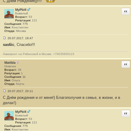
С Днем Рождения))!!!!
о
б
щ
MyPbl4
Отв
е
Бывалый
н
Возраст:
53
и
Репутация:
121
е
Сообщения:
775
#
Имя:
Константин
8
Откуда:
Москва
6
7
20.07.2017, 19:47
С
sas6ic
, Спасибо!!!
о
о
б
Аквапринт на Рябиновой в Москве. +79035600123
щ
е
н
Matilda
Отв
и
Новичок
е
Возраст:
38
#
Репутация:
1
8
Сообщения:
11
6
Имя:
Ольга
8
Откуда:
Керчь
20.07.2017, 20:11
С
С Днём рождения и от меня!) Благополучия в семье, в жизни, и в
о
о
делах!)
б
щ
е
MyPbl4
Отв
н
Бывалый
и
Возраст:
53
е
Репутация:
121
#
Сообщения:
775
8
Имя:
Константин