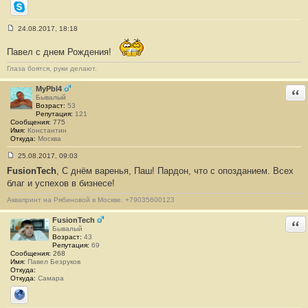
Skype
24.08.2017, 18:18
С
о
Павел с днем Рождения!
о
б
щ
Глаза боятся, руки делают.
е
н
MyPbl4
Отв
и
Бывалый
е
Возраст:
53
#
Репутация:
121
8
Сообщения:
775
7
Имя:
Константин
2
Откуда:
Москва
25.08.2017, 09:03
С
FusionTech
, С днём варенья, Паш! Пардон, что с опозданием. Всех
о
о
благ и успехов в бизнесе!
б
щ
Аквапринт на Рябиновой в Москве. +79035600123
е
н
и
FusionTech
Отв
е
Бывалый
#
Возраст:
43
8
Репутация:
69
7
Сообщения:
268
3
Имя:
Павел Безруков
Откуда:
Откуда:
Самара
Сайт