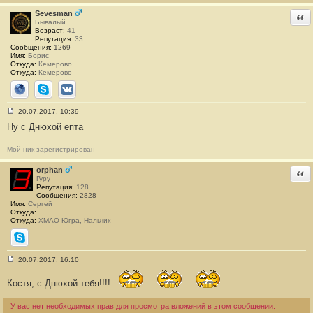
б
щ
Sevesman
Отв
е
Бывалый
н
Возраст:
41
и
Репутация:
33
е
Сообщения:
1269
#
Имя:
Борис
8
Откуда:
Кемерово
6
Откуда:
Кемерово
3
Сайт
Skype
ВКонтакте
20.07.2017, 10:39
С
Ну с Днюхой епта
о
о
б
Мой ник зарегистрирован
щ
е
н
orphan
Отв
и
Гуру
е
Репутация:
128
#
Сообщения:
2828
8
Имя:
Сергей
6
Откуда:
4
Откуда:
ХМАО-Югра, Нальчик
Skype
20.07.2017, 16:10
С
о
Костя, с Днюхой тебя!!!!
о
б
щ
У вас нет необходимых прав для просмотра вложений в этом сообщении.
е