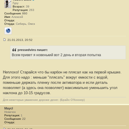
и
Гуру
е
Возраст:
39
#
Репутация:
263
6
Сообщения:
860
5
Имя:
Алексей
3
Откуда:
Откуда:
Сибирь, Омск
Сайт
21.01.2013, 20:52
С
о
о
pressedvins пишет:
б
Всем привет я новенький вот 2 день и вторая попытка
щ
е
н
и
е
Неплохо! Старайся что бы карбон не плясал как на первой крышке.
#
Для этого надо : меньше "плясать" вокруг емкости с водой,
6
5
поменьше держать пленку после активатора и если деталь
4
позволяет (а здесь она позволяет) максимально уменьшить угол
наклона до 10-15 градусов.
Для некоторых уважение дороже денег. (Брайн О’Коннер)
Maycl
Новичок
Репутация:
1
Сообщения:
22
Откуда: