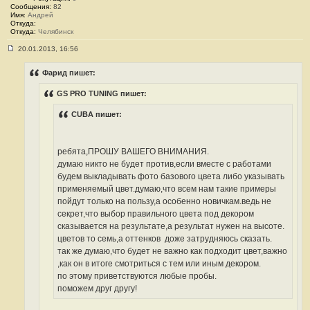
Сообщения:
82
5
Имя:
Андрей
Откуда:
Откуда:
Челябинск
20.01.2013, 16:56
С
о
о
Фарид пишет:
б
щ
GS PRO TUNING пишет:
е
н
и
CUBA пишет:
е
#
6
4
ребята,ПРОШУ ВАШЕГО ВНИМАНИЯ.
6
думаю никто не будет против,если вместе с работами
будем выкладывать фото базового цвета либо указывать
применяемый цвет.думаю,что всем нам такие примеры
пойдут только на пользу,а особенно новичкам.ведь не
секрет,что выбор правильного цвета под декором
сказывается на результате,а результат нужен на высоте.
цветов то семь,а оттенков
доже затрудняюсь сказать.
так же думаю,что будет не важно как подходит цвет,важно
,как он в итоге смотриться с тем или иным декором.
по этому приветствуются любые пробы.
поможем друг другу!