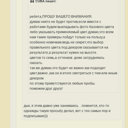
CUBA пишет:
6
4
8
ребята,ПРОШУ ВАШЕГО ВНИМАНИЯ.
думаю никто не будет против,если вместе с
работами будем выкладывать фото базового цвета
либо указывать применяемый цвет.думаю,что всем
нам такие примеры пойдут только на пользу,а
особенно новичкам.ведь не секрет,что выбор
правильного цвета под декором сказывается на
результате,а результат нужен на высоте.
цветов то семь,а оттенков
доже затрудняюсь
сказать.
так же думаю,что будет не важно как подходит
цвет,важно ,как он в итоге смотриться с тем или иным
декором.
по этому приветствуются любые пробы.
поможем друг другу!
дык, я этим давно уже занимаюсь
. помнится, кто-то
однажды такую просьбу делал, вот с тех самых пор и
подписываю)))