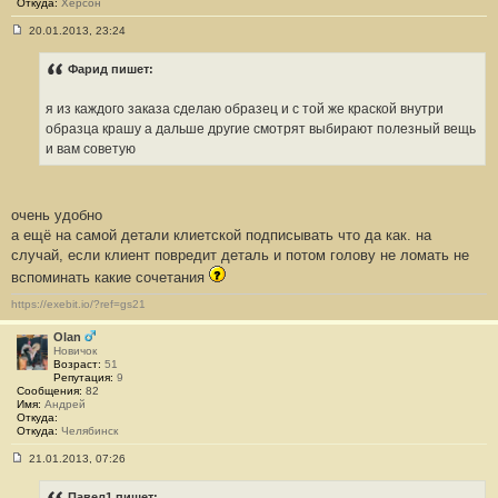
Откуда:
Херсон
20.01.2013, 23:24
С
о
о
Фарид пишет:
б
щ
е
я из каждого заказа сделаю образец и с той же краской внутри
н
образца крашу а дальше другие смотрят выбирают полезный вещь
и
е
и вам советую
#
6
4
9
очень удобно
а ещё на самой детали клиетской подписывать что да как. на
случай, если клиент повредит деталь и потом голову не ломать не
вспоминать какие сочетания
https://exebit.io/?ref=gs21
Olan
Новичок
Возраст:
51
Репутация:
9
Сообщения:
82
Имя:
Андрей
Откуда:
Откуда:
Челябинск
21.01.2013, 07:26
С
о
о
Павел1 пишет: