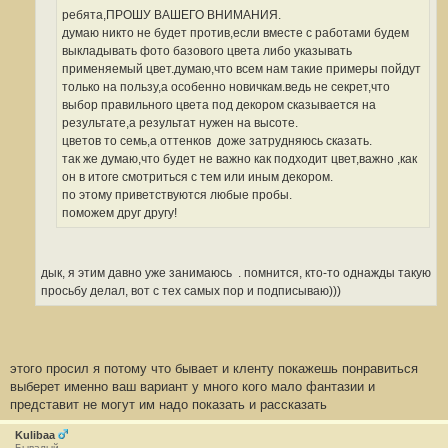
е
#
ребята,ПРОШУ ВАШЕГО ВНИМАНИЯ.
6
думаю никто не будет против,если вместе с работами будем
4
1
выкладывать фото базового цвета либо указывать
применяемый цвет.думаю,что всем нам такие примеры пойдут
только на пользу,а особенно новичкам.ведь не секрет,что
выбор правильного цвета под декором сказывается на
результате,а результат нужен на высоте.
цветов то семь,а оттенков
доже затрудняюсь сказать.
так же думаю,что будет не важно как подходит цвет,важно ,как
он в итоге смотриться с тем или иным декором.
по этому приветствуются любые пробы.
поможем друг другу!
дык, я этим давно уже занимаюсь
. помнится, кто-то однажды такую
просьбу делал, вот с тех самых пор и подписываю)))
этого просил я потому что бывает и кленту покажешь понравиться
выберет именно ваш вариант у много кого мало фантазии и
представит не могут им надо показать и рассказать
Kulibaa
Бывалый