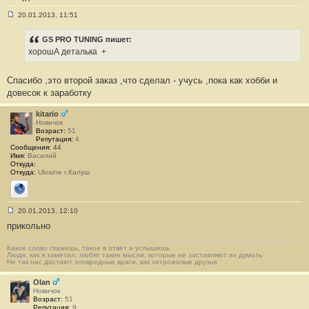
20.01.2013, 11:51
С
о
о
GS PRO TUNING пишет:
б
хорошА деталька
+
щ
е
н
Спасибо ,это второй заказ ,что сделал - учусь ,пока как хобби и
и
е
довесок к заработку
#
6
4
kitario
4
Новичок
Возраст:
51
Репутация:
4
Сообщения:
44
Имя:
Василий
Откуда:
Откуда:
Ukraine г.Калуш
Сайт
20.01.2013, 12:10
С
прикольно
о
о
б
Какое слово скажешь, такое в ответ и услышишь
щ
Люди, как я заметил, любят такие мысли, которые не заставляют их думать
е
Не так нас достают зловредные враги, как хитрожопые друзья
н
и
Olan
е
Новичок
#
Возраст:
51
6
Репутация:
9
4