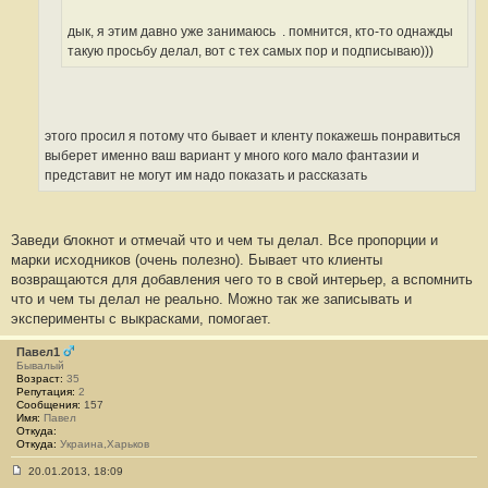
дык, я этим давно уже занимаюсь
. помнится, кто-то однажды
такую просьбу делал, вот с тех самых пор и подписываю)))
этого просил я потому что бывает и кленту покажешь понравиться
выберет именно ваш вариант у много кого мало фантазии и
представит не могут им надо показать и рассказать
Заведи блокнот и отмечай что и чем ты делал. Все пропорции и
марки исходников (очень полезно). Бывает что клиенты
возвращаются для добавления чего то в свой интерьер, а вспомнить
что и чем ты делал не реально. Можно так же записывать и
эксперименты с выкрасками, помогает.
Павел1
Бывалый
Возраст:
35
Репутация:
2
Сообщения:
157
Имя:
Павел
Откуда:
Откуда:
Украина,Харьков
20.01.2013, 18:09
С