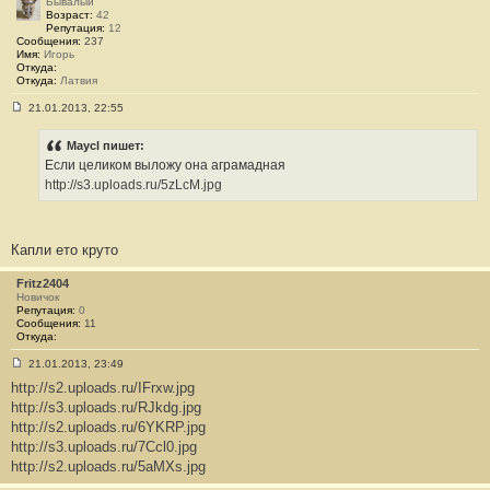
Бывалый
и
Возраст:
42
е
Репутация:
12
#
Сообщения:
237
6
Имя:
Игорь
5
Откуда:
7
Откуда:
Латвия
21.01.2013, 22:55
С
о
о
Maycl пишет:
б
Если целиком выложу она аграмадная
щ
е
http://s3.uploads.ru/5zLcM.jpg
н
и
е
#
Капли ето круто
6
5
8
Fritz2404
Новичок
Репутация:
0
Сообщения:
11
Откуда:
21.01.2013, 23:49
С
http://s2.uploads.ru/IFrxw.jpg
о
о
http://s3.uploads.ru/RJkdg.jpg
б
http://s2.uploads.ru/6YKRP.jpg
щ
е
http://s3.uploads.ru/7Ccl0.jpg
н
http://s2.uploads.ru/5aMXs.jpg
и
е