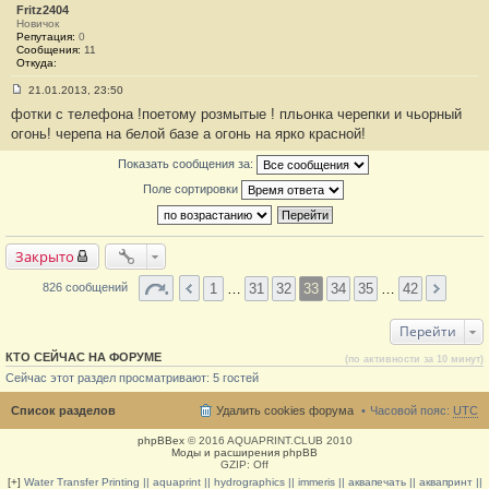
#
Fritz2404
6
Новичок
5
Репутация:
0
9
Сообщения:
11
Откуда:
21.01.2013, 23:50
С
фотки с телефона !поетому розмытые ! пльонка черепки и чьорный
о
о
огонь! черепа на белой базе а огонь на ярко красной!
б
щ
Показать сообщения за:
е
н
Поле сортировки
и
е
#
6
6
Закрыто
0
1
…
31
32
33
34
35
…
42
826 сообщений
Перейти
КТО СЕЙЧАС НА ФОРУМЕ
(по активности за 10 минут)
Сейчас этот раздел просматривают: 5 гостей
Список разделов
Удалить cookies форума
Часовой пояс:
UTC
phpBBex
© 2016 AQUAPRINT.CLUB 2010
Моды и расширения phpBB
GZIP: Off
[+]
Water Transfer Printing || aquaprint || hydrographics || immeris || аквапечать || аквапринт ||