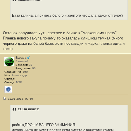
б
щ
е
н
База калина, а примесь белого и жёлтого что дала, какой оттенок?
и
е
#
6
5
Оттенок получился чуть светлее и ближе к "морковному цвету".
0
Пленка нового закупа почему то оказалась слишком темная (много
черного даже на белой базе, хотя поставщик и марка пленки одна и
таже).
Barada
Бывалый
Возраст:
37
Репутация:
90
Сообщения:
199
Имя:
Александр
Откуда:
Откуда:
NSK
Сайт
21.01.2013, 07:50
С
о
о
CUBA пишет:
б
щ
е
н
ребята,ПРОШУ ВАШЕГО ВНИМАНИЯ.
и
е
думаю никто не будет против,если вместе с работами будем