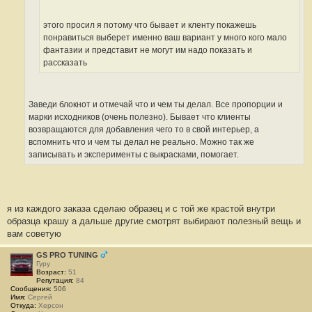
этого просил я потому что бывает и кленту покажешь
понравиться выберет именно ваш вариант у много кого мало
фантазии и представит не могут им надо показать и
рассказать
Заведи блокнот и отмечай что и чем ты делал. Все пропорции и
марки исходников (очень полезно). Бывает что клиенты
возвращаются для добавления чего то в свой интерьер, а
вспомнить что и чем ты делал не реально. Можно так же
записывать и эксперименты с выкрасками, помогает.
я из каждого заказа сделаю образец и с той же крастой внутри
образца крашу а дальше другие смотрят выбирают полезный вещь и
вам советую
GS PRO TUNING
Гуру
Возраст:
51
Репутация:
84
Сообщения:
506
Имя:
Сергей
Откуда:
Херсон