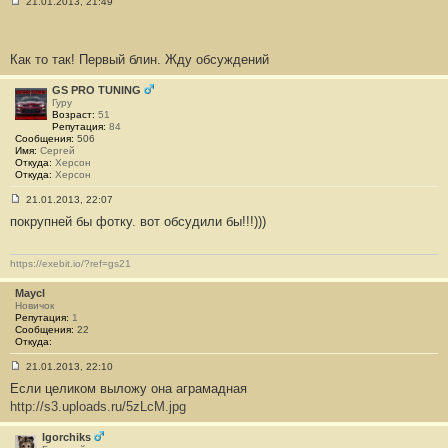
21.01.2013, 21:49
С
о
о
б
Как то так! Первый блин. Жду обсуждений
щ
е
н
GS PRO TUNING
и
Гуру
е
Возраст:
51
#
Репутация:
84
6
Сообщения:
506
5
Имя:
Сергей
5
Откуда:
Херсон
Откуда:
Херсон
21.01.2013, 22:07
С
покрупней бы фотку. вот обсудили бы!!!)))
о
о
б
щ
https://exebit.io/?ref=gs21
е
н
Maycl
и
е
Новичок
#
Репутация:
1
6
Сообщения:
22
5
Откуда:
6
21.01.2013, 22:10
С
Если целиком выложу она аграмадная
о
о
http://s3.uploads.ru/5zLcM.jpg
б
щ
е
Igorchiks
н