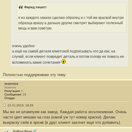
б
щ
Фарид пишет:
е
н
и
я из каждого заказа сделаю образец и с той же краской внутри
е
#
образца крашу а дальше другие смотрят выбирают полезный
6
вещь и вам советую
5
2
очень удобно
а ещё на самой детали клиетской подписывать что да как. на
случай, если клиент повредит деталь и потом голову не ломать не
вспоминать какие сочетания
Полностью поддерживаю эту тему
mservice
Новичок
Репутация:
0
Сообщения:
19
Откуда:
21.01.2013, 19:29
С
Мы же не штампуем как завод. Каждая работа эксклюзивная. Очень
о
о
часто цвет мешаю на глаз (какой уж тут номер краски). Делаю
б
выкраску себе в архив (в друг клиент захочет еще что добавить).
щ
е
н
TuBort Base