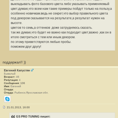
#
выкладывать фото базового цвета либо указывать применяемый
6
5
цвет.думаю,что всем нам такие примеры пойдут только на пользу,а
1
особенно новичкам.ведь не секрет,что выбор правильного цвета
под декором сказывается на результате,а результат нужен на
высоте.
цветов то семь,а оттенков
доже затрудняюсь сказать.
так же думаю,что будет не важно как подходит цвет,важно ,как он в
итоге смотриться с тем или иным декором.
по этому приветствуются любые пробы.
поможем друг другу!
поддержал!! ))
Евгений Капустян
Бывалый
Возраст:
46
Репутация:
4
Сообщения:
106
Имя:
Евгений
Откуда:
Откуда:
Рыбинск.Ярославская обл.
Skype
21.01.2013, 16:00
С
о
о
GS PRO TUNING пишет: