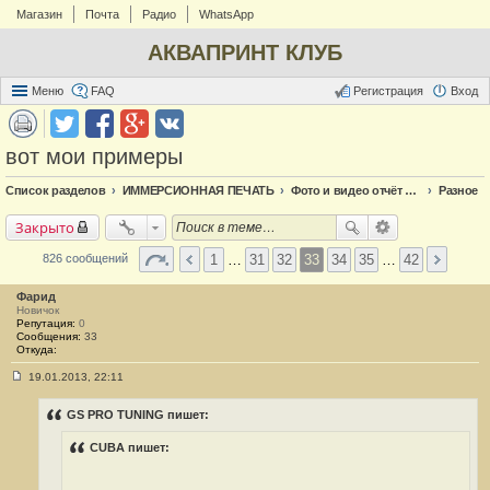
Магазин
Почта
Радио
WhatsApp
АКВАПРИНТ КЛУБ
Меню
FAQ
Регистрация
Вход
вот мои примеры
Список разделов
ИММЕРСИОННАЯ ПЕЧАТЬ
Фото и видео отчёт по аквапечати
Разное
Закрыто
1
…
31
32
33
34
35
…
42
826 сообщений
Фарид
Новичок
Репутация:
0
Сообщения:
33
Откуда:
19.01.2013, 22:11
С
о
о
GS PRO TUNING пишет:
б
щ
CUBA пишет:
е
н
и