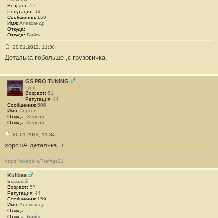
Возраст:
57
Репутация:
44
Сообщения:
159
Имя:
Александр
Откуда:
Откуда:
Бийск
20.01.2013, 11:30
С
Деталька побольше ,с грузовичка.
о
о
б
щ
е
GS PRO TUNING
н
Гуру
и
Возраст:
51
е
Репутация:
84
#
Сообщения:
506
6
Имя:
Сергей
4
Откуда:
Херсон
2
Откуда:
Херсон
20.01.2013, 11:34
С
хорошА деталька
+
о
о
б
https://exebit.io/?ref=gs21
щ
е
н
Kulibaa
и
Бывалый
е
Возраст:
57
#
Репутация:
44
6
Сообщения:
159
4
Имя:
Александр
3
Откуда:
Откуда:
Бийск