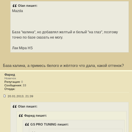
о
о
Olan пишет:
б
Mazda
щ
е
н
и
е
#
База "калина", но добавлял желтый и белый "на глаз", поэтому
6
4
точно по базе сказать не могу.
7
Лак Mipa HS
База калина, а примесь белого и жёлтого что дала, какой оттенок?
Фарид
Новичок
Репутация:
0
Сообщения:
33
Откуда:
20.01.2013, 21:39
С
о
о
Olan пишет:
б
щ
Фарид пишет:
е
н
и
GS PRO TUNING пишет:
е
#