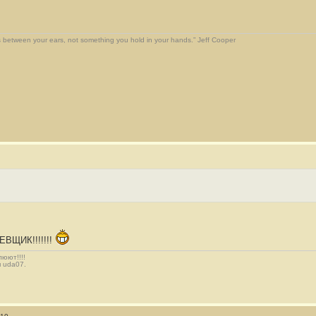
 between your ears, not something you hold in your hands.” Jeff Cooper
ВЩИК!!!!!!!
люют!!!!
п uda07.