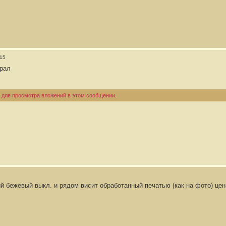
:15
ирал
 для просмотра вложений в этом сообщении.
й бежевый выкл. и рядом висит обработанный печатью (как на фото) цен