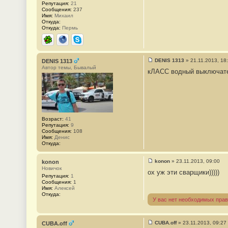
Репутация:
21
Сообщения:
237
Имя:
Михаил
Откуда:
Откуда:
Пермь
ICQ
Сайт
Skype
DENIS 1313
»
21.11.2013, 18
DENIS 1313
С
Автор темы, Бывалый
кЛАСС водный выключат
о
о
б
щ
е
н
и
е
Возраст:
41
#
Репутация:
9
7
Сообщения:
108
Имя:
Денис
Откуда:
konon
»
23.11.2013, 09:00
konon
С
Новичок
ох уж эти сварщики)))))
о
Репутация:
1
о
Сообщения:
1
б
Имя:
Алексей
щ
Откуда:
е
У вас нет необходимых прав
н
и
е
#
CUBA.off
»
23.11.2013, 09:27
CUBA.off
8
С