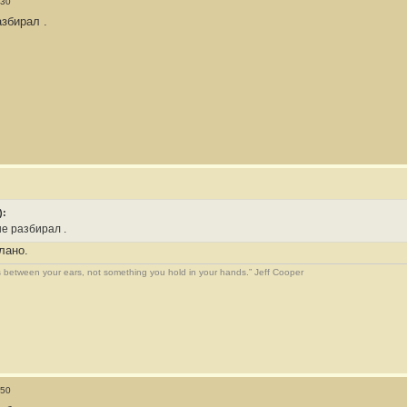
:30
збирал .
):
е разбирал .
лано.
 between your ears, not something you hold in your hands.” Jeff Cooper
:50