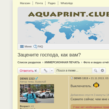
Магазин
Почта
Радио
WhatsApp
Меню
FAQ
Зацените господа, как вам?
Список разделов
ИММЕРСИОННАЯ ПЕЧАТЬ
Фото и видео отчё
Ответить
DENIS 1313
»
21.11.2013, 03
DENIS 1313
С
Автор темы, Бывалый
о
Выключатель.
о
б
щ
Добавлено спустя 3 минуты 14
е
н
Скажите сейчас чем мне е
и
е
Возраст:
41
#
У вас нет необходимых прав