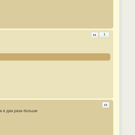
Ответить с цитатой
1
Ответить с цита
а в два раза больше