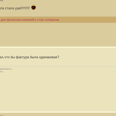
:19
 стала ура!!!!!!!!!
 для просмотра вложений в этом сообщении.
рал,что бы фактура была одинаковая?
панского...
о....