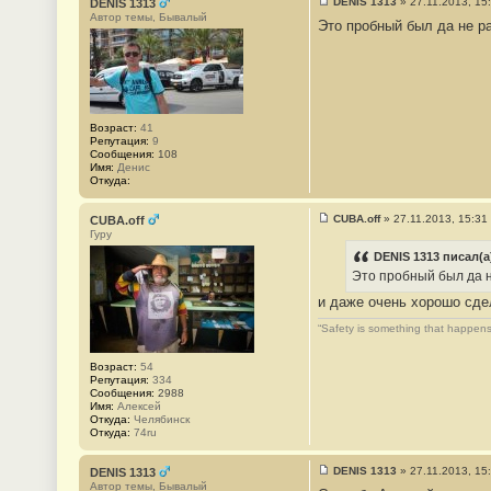
DENIS 1313
»
27.11.2013, 15
DENIS 1313
С
Автор темы, Бывалый
Это пробный был да не ра
о
о
б
щ
е
н
и
е
Возраст:
41
#
Репутация:
9
1
Сообщения:
108
3
Имя:
Денис
Откуда:
CUBA.off
»
27.11.2013, 15:31
CUBA.off
С
Гуру
о
о
DENIS 1313 писал(а
б
Это пробный был да н
щ
е
и даже очень хорошо сде
н
и
“Safety is something that happens
е
#
1
Возраст:
54
4
Репутация:
334
Сообщения:
2988
Имя:
Алексей
Откуда:
Челябинск
Откуда:
74ru
DENIS 1313
»
27.11.2013, 15
DENIS 1313
С
Автор темы, Бывалый