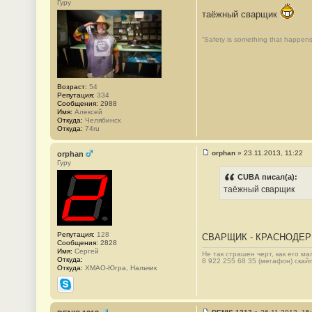
Гуру
о
таёжный сварщик
о
б
щ
“Safety is something that happens
е
н
и
е
#
9
Возраст:
54
Репутация:
334
Сообщения:
2988
Имя:
Алексей
Откуда:
Челябинск
Откуда:
74ru
orphan
»
23.11.2013, 11:22
orphan
С
Гуру
о
о
CUBA писал(а):
б
таёжный сварщик
щ
е
н
и
е
Репутация:
128
#
СВАРЩИК - КРАСНОДЕРЕ
Сообщения:
2828
1
Имя:
Сергей
0
Не так страшен черт, как его ма
Откуда:
8 922 255 68 35 (мегафон) скай
Откуда:
ХМАО-Югра, Нальчик
Skype