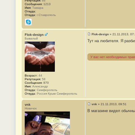
Репутация:
68
Сообщения:
1213
Имя:
Тамара
Откуда:
Откуда:
г.Ставрополь
Skype
Flok-design
»
21.11.2013, 07
Flok-design
С
Бывалый
Тут на любителя. Я разб
о
о
б
щ
е
У вас нет необходимых прав
н
и
е
#
4
Возраст:
44
Репутация:
58
Сообщения:
870
Имя:
Александр
Откуда:
Симферополь
Откуда:
Россия Крым Симферополь
vnk
»
21.11.2013, 09:51
vnk
С
Новичок
В магазине видел обычны
о
о
б
щ
е
н
и