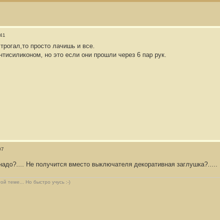
:41
трогал,то просто лачишь и все.
тисиликоном, но это если они прошли через 6 пар рук.
07
надо?.... Не получится вместо выключателя декоративная заглушка?.....
й теме... Но быстро учусь :-)