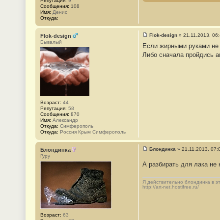
Репутация:
9
1
Сообщения:
108
Имя:
Денис
Откуда:
Flok-design
»
21.11.2013, 06
Flok-design
С
Бывалый
Если жирными руками не 
о
о
Либо сначала пройдись ан
б
щ
е
н
и
е
#
2
Возраст:
44
Репутация:
58
Сообщения:
870
Имя:
Александр
Откуда:
Симферополь
Откуда:
Россия Крым Симферополь
Блондинка
»
21.11.2013, 07:
Блондинка
С
Гуру
о
А разбирать для лака не 
о
б
щ
Я действительно блондинка в это
е
http://art-net.hostifree.ru/
н
и
е
#
3
Возраст:
63