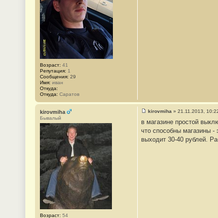
е
#
5
Возраст:
41
Репутация:
1
Сообщения:
29
Имя:
иван
Откуда:
Откуда:
Саратов
kirovmiha
»
21.11.2013, 10:2
kirovmiha
С
Бывалый
в магазине простой выклю
о
о
что способны магазины - 
б
выходит 30-40 рублей. Ра
щ
е
н
и
е
#
6
Возраст:
54