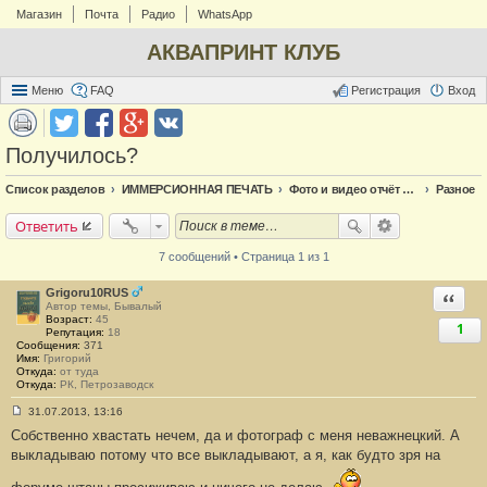
Магазин
Почта
Радио
WhatsApp
АКВАПРИНТ КЛУБ
Меню
FAQ
Регистрация
Вход
Получилось?
Список разделов
ИММЕРСИОННАЯ ПЕЧАТЬ
Фото и видео отчёт по аквапечати
Разное
Ответить
7 сообщений • Страница 1 из 1
Grigoru10RUS
Ответи
Автор темы, Бывалый
Возраст:
45
1
Репутация:
18
Сообщения:
371
Имя:
Григорий
Откуда:
от туда
Откуда:
РК, Петрозаводск
31.07.2013, 13:16
С
Собственно хвастать нечем, да и фотограф с меня неважнецкий. А
о
о
выкладываю потому что все выкладывают, а я, как будто зря на
б
щ
е