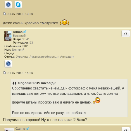
Сайт
Skype
31.07.2013, 13:26
С
о
даже очень красиво смотрится
о
б
щ
Dimas
Отв
е
Бывалый
н
Возраст:
41
и
Репутация:
53
е
Сообщения:
302
#
Имя:
Дмитрий
3
Откуда:
Откуда:
Украина, Луганская область, г. Антрацит.
Сайт
31.07.2013, 15:26
С
о
о
Grigoru10RUS писал(а):
б
Собственно хвастать нечем, да и фотограф с меня неважнецкий. А
щ
е
выкладываю потому что все выкладывают, а я, как будто зря на
н
и
форуме штаны просиживаю и ничего не делаю.
е
#
4
Еще не полировал ибо ни разу не пробовал.
Получилось хорошо! Ну а пленка какая? База?
Санчо
Отв