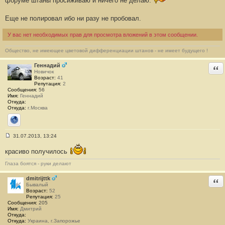
форуме штаны просиживаю и ничего не делаю.
н
и
Еще не полировал ибо ни разу не пробовал.
е
#
1
У вас нет необходимых прав для просмотра вложений в этом сообщении.
Общество, не имеющее цветовой дифференциации штанов - не имеет будущего !
Геннадий
Отв
Новичок
Возраст:
41
Репутация:
2
Сообщения:
56
Имя:
Геннадий
Откуда:
Откуда:
г.Москва
Сайт
31.07.2013, 13:24
С
о
красиво получилось
о
б
Глаза боятся - руки делают
щ
е
н
dmitrijttk
Отв
и
Бывалый
е
Возраст:
52
#
Репутация:
25
2
Сообщения:
205
Имя:
Дмитрий
Откуда:
Откуда:
Украина, г.Запорожье