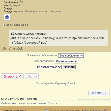
Сообщения:
302
Имя:
Дмитрий
Откуда:
Откуда:
Украина, Луганская область, г. Антрацит.
Сайт
01.08.2013, 07:29
С
о
о
Grigoru10RUS писал(а):
б
Дим, я еще в пленках не волоку, какая-то из присланных Алексеем
щ
е
=) А база "бронзовый век".
н
Ок! Спасибо!
и
е
#
Показать сообщения за:
7
Поле сортировки
Ответить
7 сообщений • Страница 1 из 1
Перейти
КТО СЕЙЧАС НА ФОРУМЕ
(по активности за 10 минут)
Сейчас этот раздел просматривают: 2 гостя
Список разделов
Удалить cookies форума
Часовой пояс:
UTC