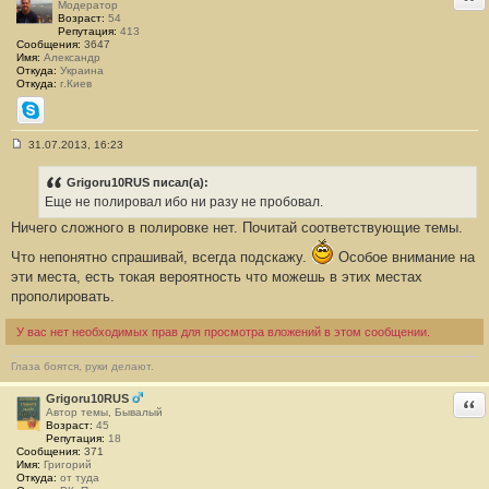
Модератор
Возраст:
54
Репутация:
413
Сообщения:
3647
Имя:
Александр
Откуда:
Украина
Откуда:
г.Киев
Skype
31.07.2013, 16:23
С
о
о
Grigoru10RUS писал(а):
б
Еще не полировал ибо ни разу не пробовал.
щ
е
Ничего сложного в полировке нет. Почитай соответствующие темы.
н
и
Что непонятно спрашивай, всегда подскажу.
Особое внимание на
е
#
эти места, есть токая вероятность что можешь в этих местах
5
прополировать.
У вас нет необходимых прав для просмотра вложений в этом сообщении.
Глаза боятся, руки делают.
Grigoru10RUS
Отв
Автор темы, Бывалый
Возраст:
45
Репутация:
18
Сообщения:
371
Имя:
Григорий
Откуда:
от туда