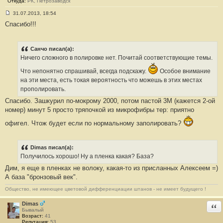
Откуда:
РК, Петрозаводск
31.07.2013, 18:54
С
Спасибо!!!
о
о
б
щ
е
Санчо писал(а):
н
Ничего сложного в полировке нет. Почитай соответствующие темы.
и
е
Что непонятно спрашивай, всегда подскажу.
Особое внимание
#
6
на эти места, есть токая вероятность что можешь в этих местах
прополировать.
Спасибо. Зашкурил по-мокрому 2000, потом пастой 3М (кажется 2-ой
номер) минут 5 просто тряпочкой из микрофибры тер: приятно
офигел. Чтож будет если по нормальному заполировать?
Dimas писал(а):
Получилось хорошо! Ну а пленка какая? База?
Дим, я еще в пленках не волоку, какая-то из присланных Алексеем =)
А база "бронзовый век".
Общество, не имеющее цветовой дифференциации штанов - не имеет будущего !
Dimas
Отв
Бывалый
Возраст:
41
Репутация:
53