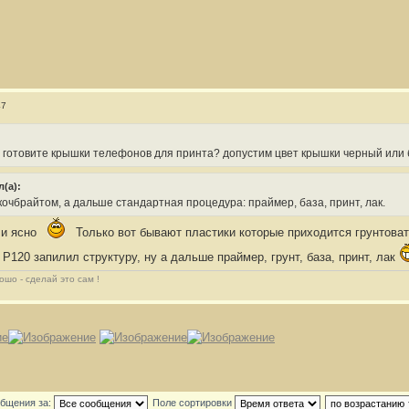
47
ы готовите крышки телефонов для принта? допустим цвет крышки черный или
(а):
кочбрайтом, а дальше стандартная процедура: праймер, база, принт, лак.
 и ясно
Только вот бывают пластики которые приходится грунтовать
Р120 запилил структуру, ну а дальше праймер, грунт, база, принт, лак
ошо - сделай это сам !
общения за:
Поле сортировки