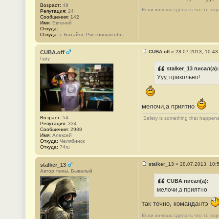
1
Возраст:
49
Если хочешь сделать что то хор
Репутация:
24
Сообщения:
142
Имя:
Евгений
Откуда:
Откуда:
г. Батайск, Ростовская обл.
CUBA.off
»
28.07.2013, 10:43
CUBA.off
С
Гуру
о
о
stalker_13 писал(а):
б
Ууу, прикольно!
щ
е
н
и
е
мелочи,а приятно
#
2
Возраст:
54
“Safety is something that happens
Репутация:
334
Сообщения:
2988
Имя:
Алексей
Откуда:
Челябинск
Откуда:
74ru
stalker_13
»
28.07.2013, 10:
stalker_13
С
Автор темы, Бывалый
о
о
CUBA писал(а):
б
мелочи,а приятно
щ
е
так точно, командантэ
н
и
е
Если хочешь сделать что то хор