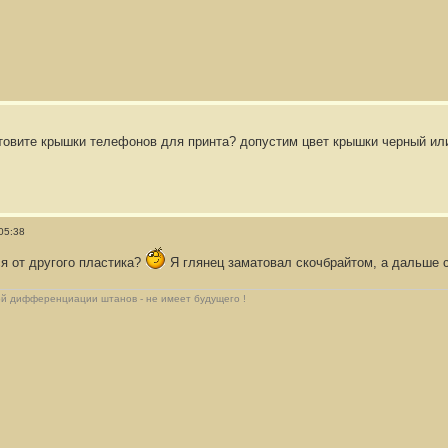
отовите крышки телефонов для принта? допустим цвет крышки черный ил
05:38
я от другого пластика?
Я глянец заматовал скочбрайтом, а дальше ст
й дифференциации штанов - не имеет будущего !