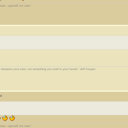
ошо - сделай это сам !
 between your ears, not something you hold in your hands.” Jeff Cooper
59
ошо - сделай это сам !