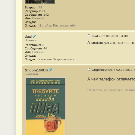
#
3
Возраст:
49
Репутация:
24
Сообщения:
142
Имя:
Евгений
Откуда:
Откуда:
г. Батайск, Ростовская обл.
dual
»
02.08.2013, 04:30
dual
С
Новичок
А можно узнать как вы г
о
Репутация:
9
о
Сообщения:
44
б
Имя:
Евгений
щ
Откуда:
е
Откуда:
Казахстан Петропавловск
н
и
е
Grigoru10RUS
»
02.08.2013, 
Grigoru10RUS
#
С
Бывалый
4
о
А чем телефон отличаетс
о
б
щ
Общество, не имеющее цветово
е
н
и
е
#
5