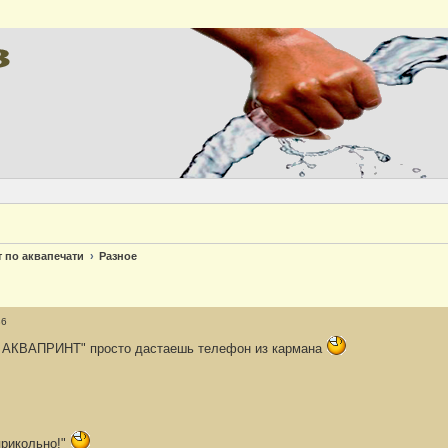
Версия
т по аквапечати
Разное
36
 АКВАПРИНТ" просто дастаешь телефон из кармана
прикольно!"