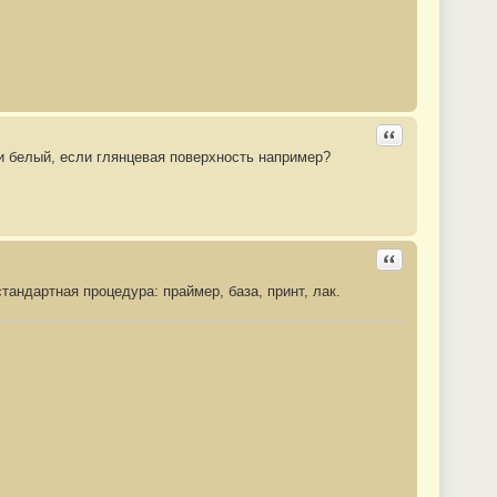
Ответить с цита
и белый, если глянцевая поверхность например?
Ответить с цита
андартная процедура: праймер, база, принт, лак.