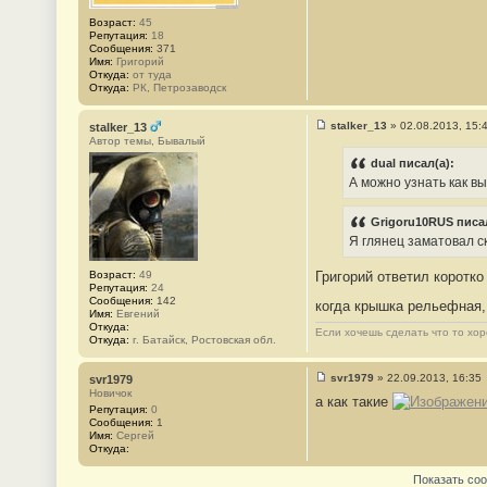
Возраст:
45
Репутация:
18
Сообщения:
371
Имя:
Григорий
Откуда:
от туда
Откуда:
РК, Петрозаводск
stalker_13
»
02.08.2013, 15:
stalker_13
С
Автор темы, Бывалый
о
о
dual писал(а):
б
А можно узнать как в
щ
е
н
Grigoru10RUS писал
и
е
Я глянец заматовал с
#
6
Возраст:
49
Григорий ответил коротко
Репутация:
24
Сообщения:
142
когда крышка рельефная, 
Имя:
Евгений
Откуда:
Если хочешь сделать что то хор
Откуда:
г. Батайск, Ростовская обл.
svr1979
»
22.09.2013, 16:35
svr1979
С
Новичок
а как такие
о
Репутация:
0
о
Сообщения:
1
б
Имя:
Сергей
щ
Откуда:
е
н
Показать со
и