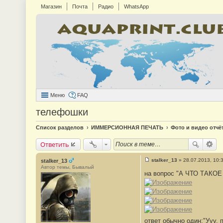
Магазин
Почта
Радио
WhatsApp
Меню
FAQ
телефошки
Список разделов
ИММЕРСИОННАЯ ПЕЧАТЬ
Фото и видео отчё
Ответить
stalker_13
»
28.07.2013, 10:
stalker_13
С
Автор темы, Бывалый
о
на вопрос "А ЧТО ТАКОЕ
о
б
щ
е
н
и
е
#
ответ обычно один:"Ууу, 