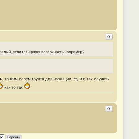
Ответить с цита
 белый, если глянцевая поверхность например?
, тонким слоем грунта для изоляции. Ну и в тех случаях
как то так
Ответить с цита