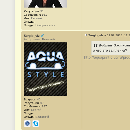
е
#
4
Репутация:
31
Сообщения:
161
Имя:
Евгений
Откуда:
Откуда:
Новороссийск
Sergio_vlz
»
09.07.2013, 12:
Sergio_vlz
С
Автор темы, Бывалый
о
о
Добрый_Ээх писал(
б
а что это за пленка?
щ
е
http://aquaprint.club/ru/pro
н
и
е
#
5
Возраст:
45
Репутация:
57
Сообщения:
297
Имя:
Сергей
Откуда:
Откуда:
Волжский
Сайт
Skype