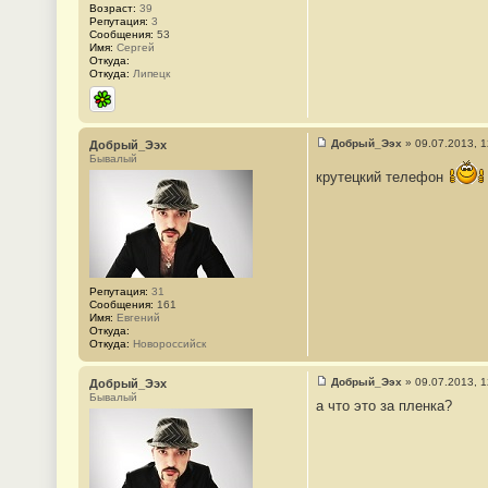
Возраст:
39
Репутация:
3
Сообщения:
53
Имя:
Сергей
Откуда:
Откуда:
Липецк
ICQ
Добрый_Ээх
»
09.07.2013, 1
Добрый_Ээх
С
Бывалый
о
крутецкий телефон
о
б
щ
е
н
и
е
#
3
Репутация:
31
Сообщения:
161
Имя:
Евгений
Откуда:
Откуда:
Новороссийск
Добрый_Ээх
»
09.07.2013, 1
Добрый_Ээх
С
Бывалый
а что это за пленка?
о
о
б
щ
е
н
и