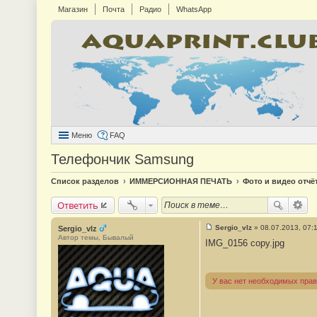
Магазин
Почта
Радио
WhatsApp
Меню
FAQ
Телефончик Samsung
Список разделов
ИММЕРСИОННАЯ ПЕЧАТЬ
Фото и видео отчё
Ответить
Sergio_vlz
»
08.07.2013, 07:
Sergio_vlz
С
Автор темы, Бывалый
IMG_0156 copy.jpg
о
о
б
щ
е
У вас нет необходимых прав
н
и
е
#