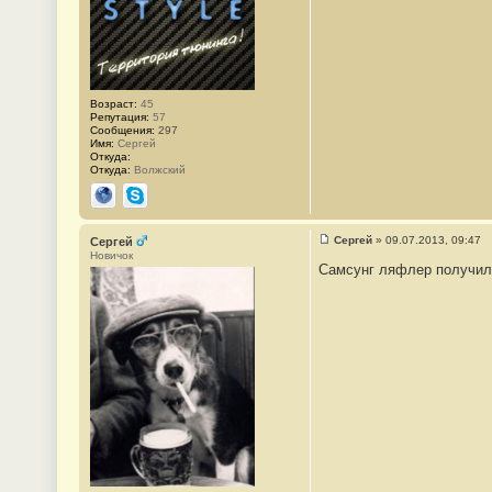
1
Возраст:
45
Репутация:
57
Сообщения:
297
Имя:
Сергей
Откуда:
Откуда:
Волжский
Сайт
Skype
Сергей
»
09.07.2013, 09:47
Сергей
С
Новичок
о
Самсунг ляфлер получи
о
б
щ
е
н
и
е
#
2