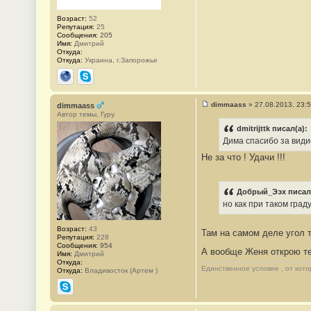
Возраст:
52
Репутация:
25
Сообщения:
205
Имя:
Дмитрий
Откуда:
Откуда:
Украина, г.Запорожье
Сайт
Skype
dimmaass
»
27.08.2013, 23:
dimmaass
С
Автор темы, Гуру
о
о
dmitrijttk писал(а):
б
Дима спасибо за видио
щ
е
Не за что ! Удачи !!!
н
и
е
#
Добрый_Ээх писал(
1
3
но как при таком град
Возраст:
43
Там на самом деле угол то
Репутация:
228
Сообщения:
954
А вообще Женя открою теб
Имя:
Дмитрий
Откуда:
Единственное условие , от кото
Откуда:
Владивосток (Артем )
Skype