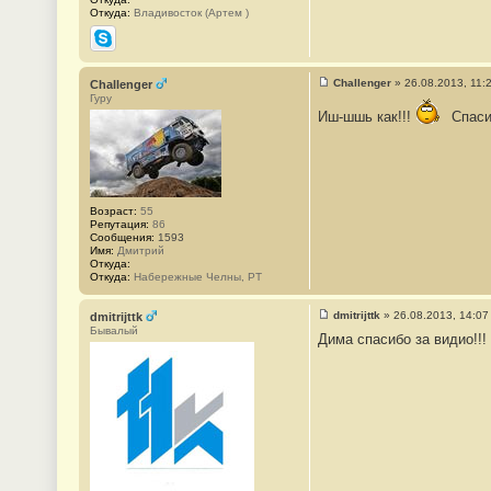
Откуда:
Владивосток (Артем )
Skype
Challenger
»
26.08.2013, 11:
Challenger
С
Гуру
о
Иш-шшь как!!!
Спаси
о
б
щ
е
н
и
е
Возраст:
55
#
Репутация:
86
1
Сообщения:
1593
1
Имя:
Дмитрий
Откуда:
Откуда:
Набережные Челны, РТ
dmitrijttk
»
26.08.2013, 14:07
dmitrijttk
С
Бывалый
Дима спасибо за видио!!!
о
о
б
щ
е
н
и
е
#
1
2