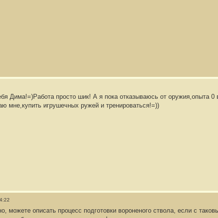
бя Дима!=)Работа просто шик! А я пока отказываюсь от оружия,опыта 0 в
аю мне,купить игрушечных ружей и тренироваться!=))
4:22
но, можете описать процесс подготовки вороненого ствола, если с тако