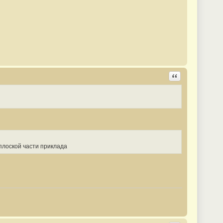
Ответить с цита
 плоской части приклада