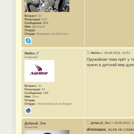
1
Возраст:
43
Репутация:
228
Сообщения:
954
Имя:
Дмитрий
Откуда:
Откуда:
Владивосток (Артем )
Skype
Malibu
»
19.08.2013, 12:51
Malibu
С
Бывалый
Оружейная тема прёт у те
о
о
нужно в детский мир дум
б
щ
е
н
и
е
Возраст:
41
#
Репутация:
64
2
Сообщения:
189
Имя:
Олег
Откуда:
Откуда:
г.Комсомольск-на-Амуре
Сайт
Добрый_Ээх
»
19.08.2013, 1
Добрый_Ээх
С
Бывалый
dimmaass
, если не слож
о
о