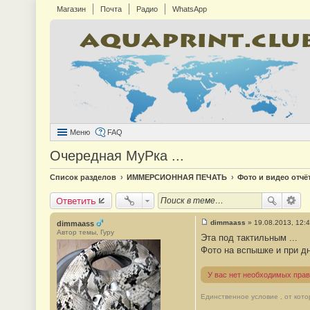
Магазин
Почта
Радио
WhatsApp
Меню
FAQ
Очередная МуРка ...
Список разделов
ИММЕРСИОННАЯ ПЕЧАТЬ
Фото и видео отчё
Ответить
dimmaass
»
19.08.2013, 12:
dimmaass
С
Автор темы, Гуру
Эта под тактильным ...
о
о
Фото на вспышке и при д
б
щ
е
У вас нет необходимых прав
н
и
е
Единственное условие , от кото
#