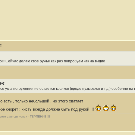
52
!!! Сейчас делаю свое ружье как раз попробуем как на видио
а):
усе угла погружения не остается косяков (вроде пузырьков и т.д.) особенно на
 есть , только небольшой , но этого хватает .
е секрет : кисть всегда должна быть под рукой !!!
рого зависит успех - ТЕРПЕНИЕ !!!