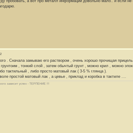
уду пробовать, а вот про металл информации довольно мало.. и если не с
агодарю.
32
рого . Сначала замываю его раствором , очень хорошо прочищая прицель
унтоим , тонкий слой , затем обычтый грунт , можно крил , можно эпокси
бо тактильный , либо просто матовый лак ( 3-5 % глянца ).
оле простой матовый лак , а цевье , приклад и коробка в тактиле ....
рого зависит успех - ТЕРПЕНИЕ !!!