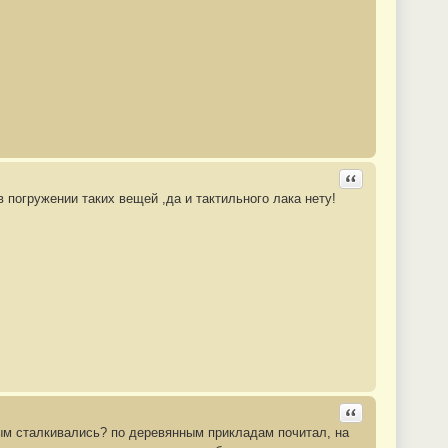
Ответить с цита
 погружении таких вещей ,да и тактильного лака нету!
Ответить с цита
вым сталкивались? по деревянным прикладам почитал, на