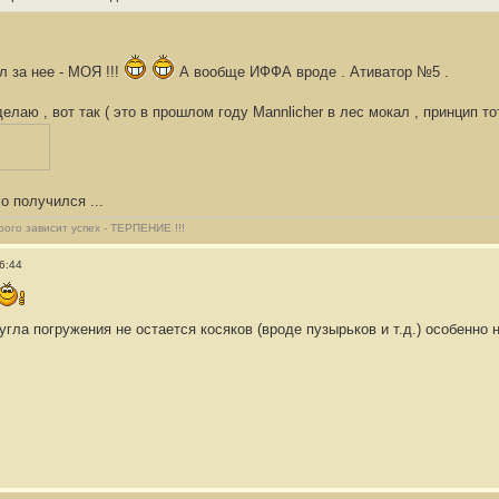
л за нее - МОЯ !!!
А вообще ИФФА вроде . Ативатор №5 .
елаю , вот так ( это в прошлом году Mannlicher‎ в лес мокал , принцип то
о получился ...
рого зависит успех - ТЕРПЕНИЕ !!!
6:44
 угла погружения не остается косяков (вроде пузырьков и т.д.) особенно