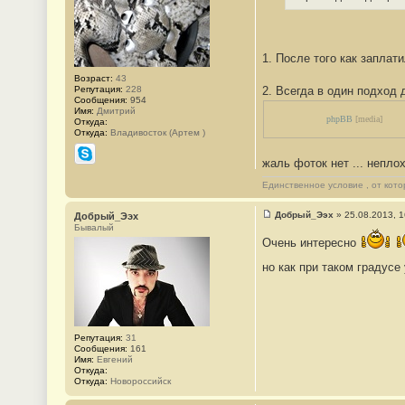
и
е
#
7
1. После того как заплати
Возраст:
43
Репутация:
228
2. Всегда в один подход д
Сообщения:
954
Имя:
Дмитрий
phpBB
[media]
Откуда:
Откуда:
Владивосток (Артем )
жаль фоток нет ... неплох
Skype
Единственное условие , от кото
Добрый_Ээх
»
25.08.2013, 1
Добрый_Ээх
С
Бывалый
о
Очень интересно
о
б
но как при таком градусе
щ
е
н
и
е
#
8
Репутация:
31
Сообщения:
161
Имя:
Евгений
Откуда:
Откуда:
Новороссийск