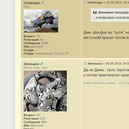
Challenger
»
25.08.2013, 19:
Challenger
С
Гуру
о
о
dimmaass писал(а)
б
....и вскрываю снача
щ
е
н
и
Дим, фосфат из "пуля" н
е
Возраст:
55
#
кисточкой красил потом 
Репутация:
86
9
Сообщения:
1593
Имя:
Дмитрий
Откуда:
Откуда:
Набережные Челны, РТ
dimmaass
»
26.08.2013, 04:
dimmaass
С
Автор темы, Гуру
Да не Дима , пуль грунто
о
о
и потом практически сраз
б
щ
Единственное условие , от кото
е
н
и
е
#
1
0
Возраст:
43
Репутация:
228
Сообщения:
954
Имя:
Дмитрий
Откуда: