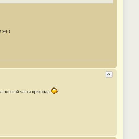
т же )
Ответить с цита
 на плоской части приклада