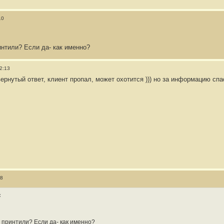
10
интили? Если да- как именно?
2:13
ернутый ответ, клиент пропал, может охотится ))) но за информацию спас
28
:
з принтили? Если да- как именно?