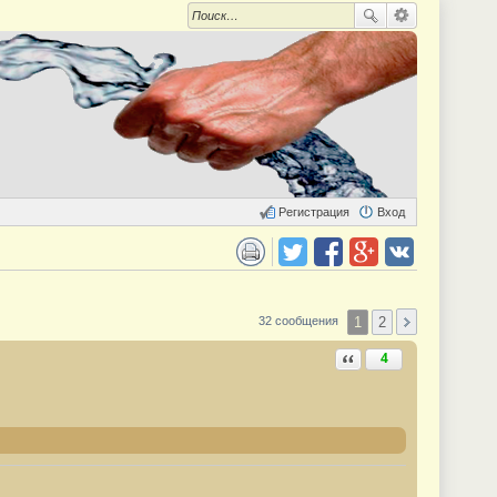
Регистрация
Вход
 для печати
Поделиться в twitter.com
Поделиться в facebook.com
Поделиться в Google Plus
Поделиться в vk.com
1
2
32 сообщения
Ответить с цитатой
4