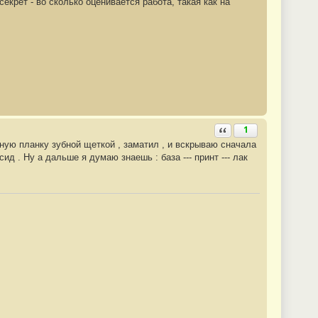
екрет - во сколько оценивается работа, такая как на
Ответить с цитатой
1
ную планку зубной щеткой , заматил , и вскрываю сначала
д . Ну а дальше я думаю знаешь : база --- принт --- лак