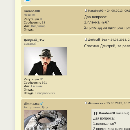
Skype
Karabas00
»
24.08.2013, 09:
Karabas00
С
Новичок
Два вопроса:
о
Репутация:
0
о
1.пленка чья?
Сообщения:
18
б
Имя:
Владимир
2.приклад за один раз пр
щ
Откуда:
е
н
и
Добрый_Ээх
»
24.08.2013, 2
Добрый_Ээх
е
С
Бывалый
#
Спасибо Дмитрий, за разв
о
5
о
б
щ
е
н
и
е
#
6
Репутация:
31
Сообщения:
161
Имя:
Евгений
Откуда:
Откуда:
Новороссийск
dimmaass
»
25.08.2013, 05:
dimmaass
С
Автор темы, Гуру
о
о
Karabas00 писал(а)
б
Два вопроса:
щ
е
1.пленка чья?
н
2.приклад за один ра