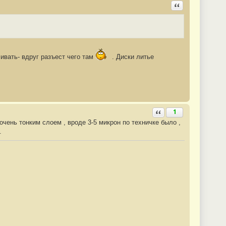
Ответить с цита
ливать- вдруг разъест чего там
. Диски литье
Ответить с цитатой
1
очень тонким слоем , вроде 3-5 микрон по техничке было ,
.