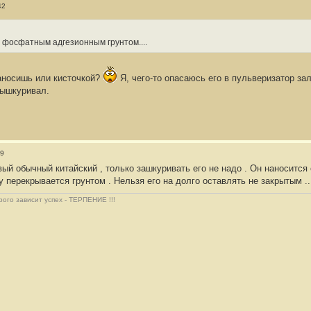
42
:
ла фосфатным адгезионным грунтом....
аносишь или кисточкой?
Я, чего-то опасаюсь его в пульверизатор за
вышкуривал.
59
вый обычный китайский , только зашкуривать его не надо . Он наносится 
у перекрывается грунтом . Нельзя его на долго оставлять не закрытым ..
рого зависит успех - ТЕРПЕНИЕ !!!