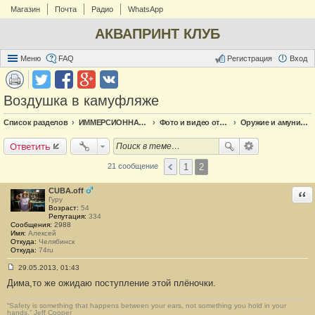
Магазин
Почта
Радио
WhatsApp
АКВАПРИНТ КЛУБ
Меню
FAQ
Регистрация
Вход
Воздушка в камуфляже
Список разделов
ИММЕРСИОННАЯ ПЕЧАТЬ
Фото и видео отчёт по аквапечати
Оружие и амуниция
Ответить
1
2
21 сообщение
CUBA.off
Отв
Гуру
Возраст:
54
Репутация:
334
Сообщения:
2988
Имя:
Алексей
Откуда:
Челябинск
Откуда:
74ru
29.05.2013, 01:43
С
Дима,то же ожидаю поступление этой плёночки.
о
о
б
“Safety is something that happens between your ears, not something you hold in your
щ
hands.” Jeff Cooper