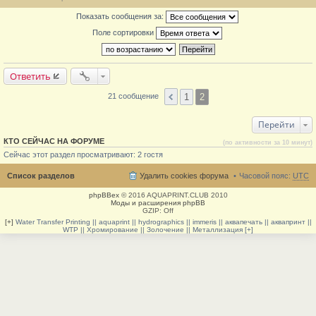
е
н
Показать сообщения за:
и
е
Поле сортировки
#
2
1
Ответить
1
2
21 сообщение
Перейти
КТО СЕЙЧАС НА ФОРУМЕ
(по активности за 10 минут)
Сейчас этот раздел просматривают: 2 гостя
Список разделов
Удалить cookies форума
Часовой пояс:
UTC
phpBBex
© 2016 AQUAPRINT.CLUB 2010
Моды и расширения phpBB
GZIP: Off
[+]
Water Transfer Printing || aquaprint || hydrographics || immeris || аквапечать || аквапринт ||
WTP || Хромирование || Золочение || Металлизация [+]