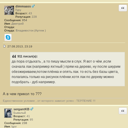
dimmaass
Отв
Гуру
Возраст:
43
Репутация:
228
Сообщения:
954
Имя:
Дмитрий
Откуда:
Откуда:
Владивосток (Артем )
Skype
27.08.2013, 23:19
С
о
о
911 писал(а):
б
да пора отдыхать , а то пишу мысли в слух. Я вот о чём ,если
щ
е
сначала лак (например яхтный ) прям на дерево, ну после шкурим
н
обезжириваем,потом плёнка и опять лак. то есть без базы цвета,
и
е
полагаясь только на рисунок плёнки.хотя лак по дереву можно
#
подобрать - дуб например.
2
9
А в чем прикол то ???
Единственное условие , от которого зависит успех - ТЕРПЕНИЕ !!!
sergantKB
Отв
Бывалый
Возраст:
41
Репутация:
95
Сообщения:
238
Имя:
Igor