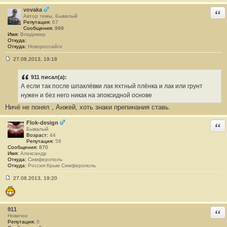
vovaka
Отв
Автор темы, Бывалый
Репутация:
67
Сообщения:
989
Имя:
Владимир
Откуда:
Откуда:
Новороссийск
27.08.2013, 19:18
С
о
о
911 писал(а):
б
А если так после шпаклёвки лак яхтный плёнка и лак или грунт
щ
е
нужен и без него никак на эпоксидной основе
н
Ничё не понял , Анжей, хоть знаки препинания ставь.
и
е
#
Flok-design
Отв
2
Бывалый
5
Возраст:
44
Репутация:
58
Сообщения:
870
Имя:
Александр
Откуда:
Симферополь
Откуда:
Россия Крым Симферополь
27.08.2013, 19:20
С
о
о
б
щ
911
Отв
е
Новичок
н
Репутация:
0
и