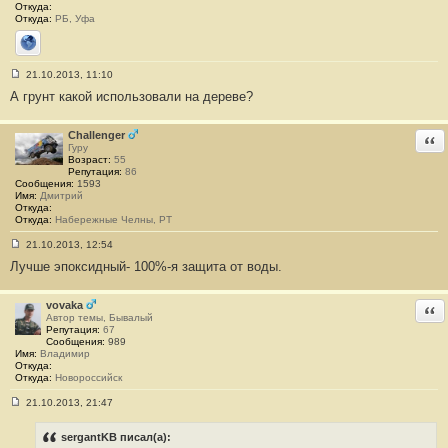
Откуда:
Откуда:
РБ, Уфа
Сайт
21.10.2013, 11:10
С
А грунт какой использовали на дереве?
о
о
б
щ
Challenger
Отв
е
Гуру
н
Возраст:
55
и
Репутация:
86
е
Сообщения:
1593
#
Имя:
Дмитрий
3
Откуда:
0
Откуда:
Набережные Челны, РТ
21.10.2013, 12:54
С
Лучше эпоксидный- 100%-я защита от воды.
о
о
б
щ
vovaka
Отв
е
Автор темы, Бывалый
н
Репутация:
67
и
Сообщения:
989
е
Имя:
Владимир
#
Откуда:
3
Откуда:
Новороссийск
1
21.10.2013, 21:47
С
о
о
sergantKB писал(а):
б