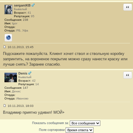
и
е
sergantKB
Отв
#
Бывалый
3
Возраст:
41
4
Репутация:
95
Сообщения:
238
Имя:
Igor
Откуда:
Откуда:
РБ, Уфа
Сайт
10.11.2013, 15:45
С
Подскажите пожалуйста. Клиент хочет ствол и ствольную коробку
о
о
запринтить, на вороненое покрытие можно сразу нанести краску или
б
лучше снять? Заранее спасибо.
щ
е
н
Denis
Отв
и
Бывалый
е
Возраст:
42
#
Репутация:
14
3
Сообщения:
147
5
Имя:
Денис
Откуда:
Откуда:
Иваново
10.11.2013, 18:03
С
Владимир приятно удивил! МОЙ+
о
о
б
Показать сообщения за:
щ
е
Поле сортировки
н