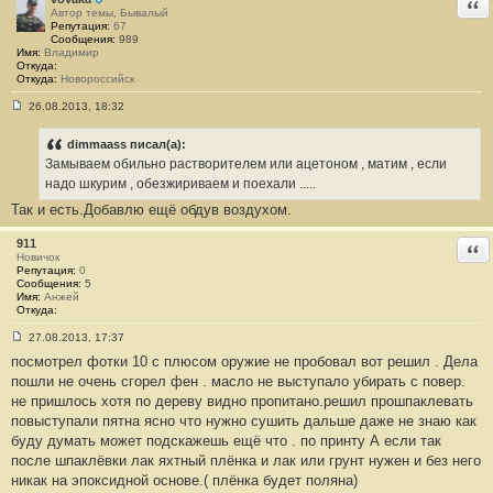
Отв
Автор темы, Бывалый
Репутация:
67
Сообщения:
989
Имя:
Владимир
Откуда:
Откуда:
Новороссийск
26.08.2013, 18:32
С
о
о
dimmaass писал(а):
б
Замываем обильно растворителем или ацетоном , матим , если
щ
е
надо шкурим , обезжириваем и поехали .....
н
Так и есть.Добавлю ещё обдув воздухом.
и
е
#
911
Отв
2
Новичок
3
Репутация:
0
Сообщения:
5
Имя:
Анжей
Откуда:
27.08.2013, 17:37
С
посмотрел фотки 10 с плюсом оружие не пробовал вот решил . Дела
о
о
пошли не очень сгорел фен . масло не выступало убирать с повер.
б
не пришлось хотя по дереву видно пропитано.решил прошпаклевать
щ
е
повыступали пятна ясно что нужно сушить дальше даже не знаю как
н
буду думать может подскажешь ещё что . по принту А если так
и
е
после шпаклёвки лак яхтный плёнка и лак или грунт нужен и без него
#
никак на эпоксидной основе.( плёнка будет поляна)
2
4