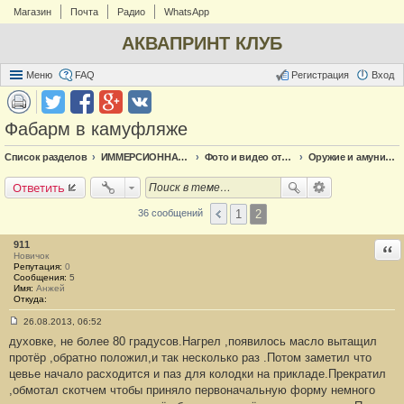
Магазин
Почта
Радио
WhatsApp
АКВАПРИНТ КЛУБ
Меню
FAQ
Регистрация
Вход
Фабарм в камуфляже
Список разделов
ИММЕРСИОННАЯ ПЕЧАТЬ
Фото и видео отчёт по аквапечати
Оружие и амуниция
Ответить
1
2
36 сообщений
911
Отв
Новичок
Репутация:
0
Сообщения:
5
Имя:
Анжей
Откуда:
26.08.2013, 06:52
С
духовке, не более 80 градусов.Нагрел ,появилось масло вытащил
о
о
протёр ,обратно положил,и так несколько раз .Потом заметил что
б
цевье начало расходится и паз для колодки на прикладе.Прекратил
щ
е
,обмотал скотчем чтобы приняло первоначальную форму немного
н