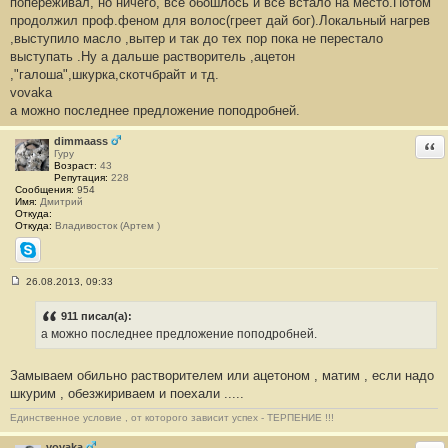
попереживал, но ничего, всё обошлось и всё встало на место.Потом
и
е
продолжил проф.феном для волос(греет дай бог).Локальный нагрев
#
,выступило масло ,вытер и так до тех пор пока не перестало
2
1
выступать .Ну а дальше растворитель ,ацетон
,"галоша",шкурка,скотчбрайт и тд.
vovaka
а можно последнее предложение поподробней.
dimmaass
Отв
Гуру
Возраст:
43
Репутация:
228
Сообщения:
954
Имя:
Дмитрий
Откуда:
Откуда:
Владивосток (Артем )
Skype
26.08.2013, 09:33
С
о
о
911 писал(а):
б
а можно последнее предложение поподробней.
щ
е
н
Замываем обильно растворителем или ацетоном , матим , если надо
и
е
шкурим , обезжириваем и поехали .....
#
2
Единственное условие , от которого зависит успех - ТЕРПЕНИЕ !!!
2
vovaka