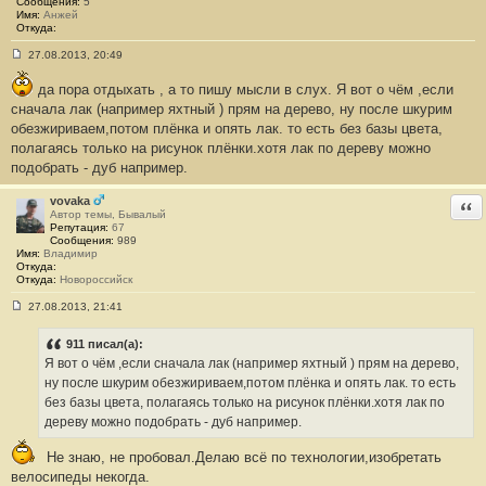
Сообщения:
5
е
Имя:
Анжей
#
Откуда:
2
6
27.08.2013, 20:49
С
о
да пора отдыхать , а то пишу мысли в слух. Я вот о чём ,если
о
б
сначала лак (например яхтный ) прям на дерево, ну после шкурим
щ
обезжириваем,потом плёнка и опять лак. то есть без базы цвета,
е
н
полагаясь только на рисунок плёнки.хотя лак по дереву можно
и
подобрать - дуб например.
е
#
2
vovaka
Отв
7
Автор темы, Бывалый
Репутация:
67
Сообщения:
989
Имя:
Владимир
Откуда:
Откуда:
Новороссийск
27.08.2013, 21:41
С
о
о
911 писал(а):
б
Я вот о чём ,если сначала лак (например яхтный ) прям на дерево,
щ
е
ну после шкурим обезжириваем,потом плёнка и опять лак. то есть
н
без базы цвета, полагаясь только на рисунок плёнки.хотя лак по
и
е
дереву можно подобрать - дуб например.
#
2
Не знаю, не пробовал.Делаю всё по технологии,изобретать
8
велосипеды некогда.