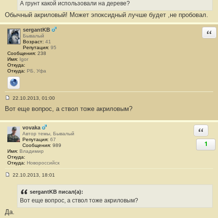
А грунт какой использовали на дереве?
щ
е
Обычный акриловый! Может эпоксидный лучше будет ,не пробовал.
н
и
е
sergantKB
Отв
#
Бывалый
3
Возраст:
41
2
Репутация:
95
Сообщения:
238
Имя:
Igor
Откуда:
Откуда:
РБ, Уфа
Сайт
22.10.2013, 01:00
С
Вот еще вопрос, а ствол тоже акриловым?
о
о
б
щ
vovaka
Ответи
е
Автор темы, Бывалый
н
Репутация:
67
1
и
Сообщения:
989
е
Имя:
Владимир
#
Откуда:
3
Откуда:
Новороссийск
3
22.10.2013, 18:01
С
о
о
sergantKB писал(а):
б
Вот еще вопрос, а ствол тоже акриловым?
щ
е
Да.
н