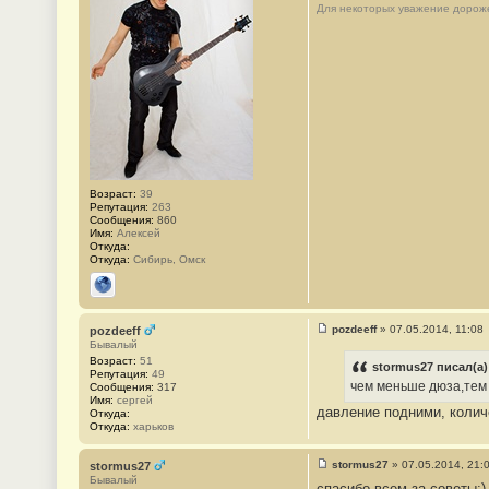
Для некоторых уважение дороже
е
н
и
е
#
3
3
Возраст:
39
Репутация:
263
Сообщения:
860
Имя:
Алексей
Откуда:
Откуда:
Сибирь, Омск
Сайт
pozdeeff
»
07.05.2014, 11:08
pozdeeff
С
Бывалый
о
Возраст:
51
о
stormus27 писал(а)
Репутация:
49
б
чем меньше дюза,тем 
Сообщения:
317
щ
Имя:
сергей
е
давление подними, колич
Откуда:
н
Откуда:
харьков
и
е
#
stormus27
»
07.05.2014, 21:
stormus27
3
С
Бывалый
4
спасибо всем за советы:)
о