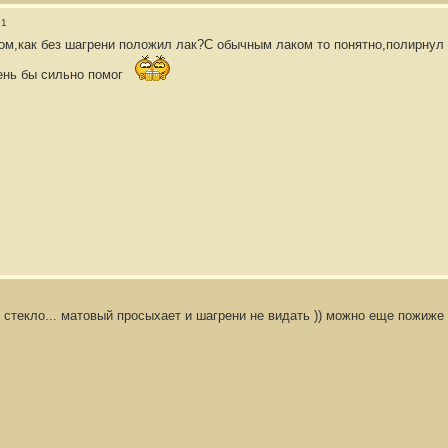
31
ом,как без шагрени положил лак?С обычным лаком то понятно,полирнул и
ень бы сильно помог
 стекло... матовый просыхает и шагрени не видать )) можно еще пожиже р