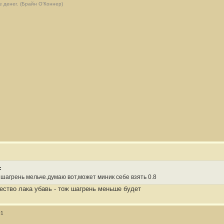
 денег. (Брайн О’Коннер)
:
шагрень мельче.думаю вот,может миник себе взять 0.8
ество лака убавь - тож шагрень меньше будет
01