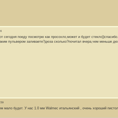
56
вот сегодня поеду посмотрю как просохло,может и будет стекло))спасибо.
аким пульвером заливаете?дюза сколько?почитал вчера,чем меньше дюз
:59
ем мало будет. У нас 1.0 мм Walmec итальянский , очень хороший писто