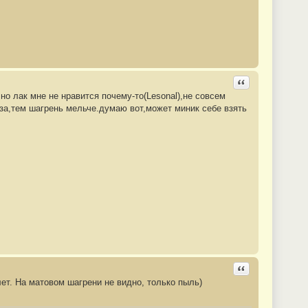
Ответить с цита
но лак мне не нравится почему-то(Lesonal),не совсем
а,тем шагрень мельче.думаю вот,может миник себе взять
Ответить с цита
лет. На матовом шагрени не видно, только пыль)