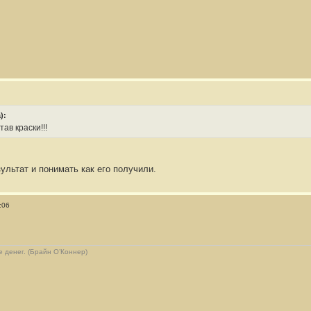
):
ав краски!!!
зультат и понимать как его получили.
:06
 денег. (Брайн О’Коннер)