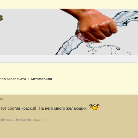
Версия
т по аквапечати
Автомобили
43
от состав краски!!! На него много желающих.
й теме... Но быстро учусь :-)