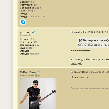
2
Возраст:
63
1
Репутация:
68
Сообщения:
1213
Имя:
Тамара
Откуда:
Откуда:
г.Ставрополь
Skype
pozdeeff
»
22.04.2014, 06:13
pozdeeff
С
Бывалый
о
Возраст:
51
о
Блондинка писал(а
Репутация:
49
б
СПАСИБО за этот сост
Сообщения:
317
щ
Имя:
сергей
е
++++++++++
Откуда:
н
Откуда:
харьков
и
е
это оч удобно. видеть ре
#
спасибо.
2
2
TuBort Base
»
22.04.2014, 08
TuBort Base
С
Автор темы, Гуру
Пожалуйста!
о
о
б
щ
Для некоторых уважение дороже
е
н
и
е
#
2
3