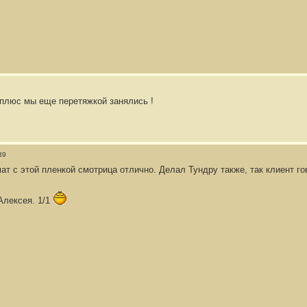
.плюс мы еще перетяжкой занялись !
39
ат с этой пленкой смотрица отлично. Делал Тундру также, так клиент го
Алексея. 1/1