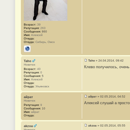
Возраст:
39
Репутация:
263
Сообщения:
860
Имя:
Алексей
Откуда:
Откуда:
Сибирь, Омск
Сайт
Taho
»
24.04.2014, 09:42
Taho
С
Новичок
Клево получилось, очень
о
Возраст:
40
о
Репутация:
0
б
Сообщения:
5
щ
Имя:
Алексей
е
Откуда:
н
Откуда:
Ульяновск
и
е
#
айрат
»
02.05.2014, 04:52
айрат
2
С
Новичок
4
Алексей слушай а просто 
о
Репутация:
9
о
Сообщения:
10
б
Имя:
айрат
щ
Откуда:
е
н
и
akzoa
»
02.05.2014, 05:55
akzoa
е
С
Новичок