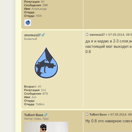
Репутация:
90
Сообщения:
199
Имя:
Александр
Откуда:
Откуда:
NSK
Сайт
stormus27
»
07.05.2014, 08:
stormus27
С
Бывалый
да я и кидаю в 2-3 слоя,
о
о
настоящий мат выходит.к
б
0.8
щ
е
н
и
е
#
3
2
Возраст:
40
Репутация:
114
Сообщения:
473
Имя:
Juri
Откуда:
Откуда:
Tallinn
TuBort Base
»
07.05.2014, 09
TuBort Base
С
Автор темы, Гуру
Ну 0.8 это наверное совс
о
о
б
щ