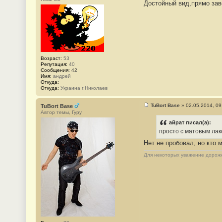
#
Достойный вид,прямо завод
о
2
о
5
б
щ
е
н
и
е
#
2
Возраст:
53
6
Репутация:
40
Сообщения:
42
Имя:
андрей
Откуда:
Откуда:
Украина г.Николаев
TuBort Base
»
02.05.2014, 09
TuBort Base
С
Автор темы, Гуру
о
о
айрат писал(а):
б
просто с матовым лак
щ
е
Нет не пробовал, но кто 
н
и
Для некоторых уважение дороже
е
#
2
7