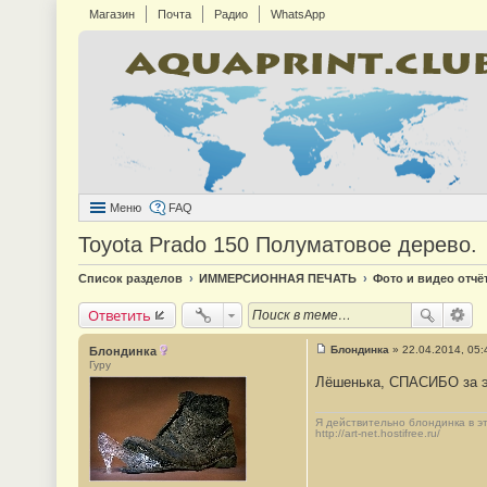
Магазин
Почта
Радио
WhatsApp
Меню
FAQ
Toyota Prado 150 Полуматовое дерево.
Список разделов
ИММЕРСИОННАЯ ПЕЧАТЬ
Фото и видео отчё
Ответить
Блондинка
»
22.04.2014, 05:
Блондинка
С
Гуру
о
Лёшенька, СПАСИБО за эт
о
б
щ
Я действительно блондинка в это
е
http://art-net.hostifree.ru/
н
и
е
#