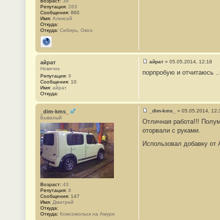
Возраст:
39
Репутация:
263
Сообщения:
860
Имя:
Алексей
Откуда:
Откуда:
Сибирь, Омск
Сайт
айрат
»
05.05.2014, 12:18
айрат
С
Новичок
порпробую и отчитаюсь .
о
Репутация:
9
о
Сообщения:
10
б
Имя:
айрат
щ
Откуда:
е
н
и
_dim-kms_
»
05.05.2014, 12:
_dim-kms_
е
С
Бывалый
#
Отличная работа!!! Полум
о
2
о
оторвали с руками.
8
б
щ
Использовал добавку от 
е
н
и
е
#
2
9
Возраст:
43
Репутация:
8
Сообщения:
147
Имя:
Дмитрий
Откуда:
Откуда:
Комсомольск на Амуре