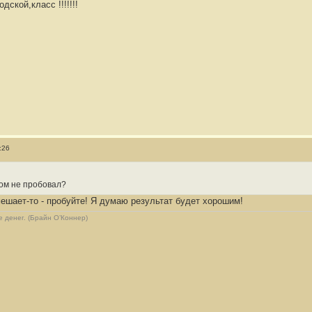
ской,класс !!!!!!!
:26
ом не пробовал?
мешает-то - пробуйте! Я думаю результат будет хорошим!
 денег. (Брайн О’Коннер)