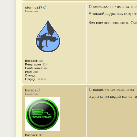
stormus27
»
07.05.2014, 08:
stormus27
С
Бывалый
Алексей,заделись секрет
о
о
б
без косяков положить.Оч
щ
е
н
и
е
#
3
0
Возраст:
40
Репутация:
114
Сообщения:
473
Имя:
Juri
Откуда:
Откуда:
Tallinn
Barada
»
07.05.2014, 08:53
Barada
С
Бывалый
в два слоя кидай напыл и
о
о
б
щ
е
н
и
е
#
3
1
Возраст:
37