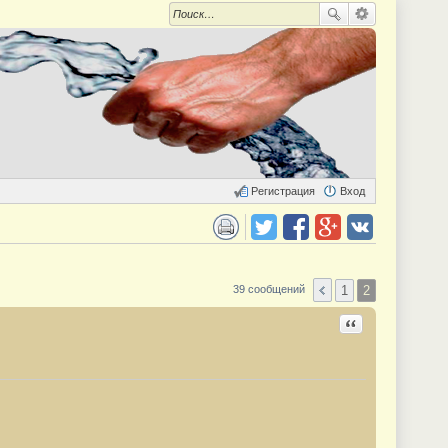
Регистрация
Вход
 для печати
Поделиться в twitter.com
Поделиться в facebook.com
Поделиться в Google Plus
Поделиться в vk.com
1
2
39 сообщений
Ответить с цита