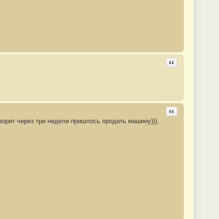
Ответить с цита
Ответить с цита
ворит через три недели пришлось продать машину))),