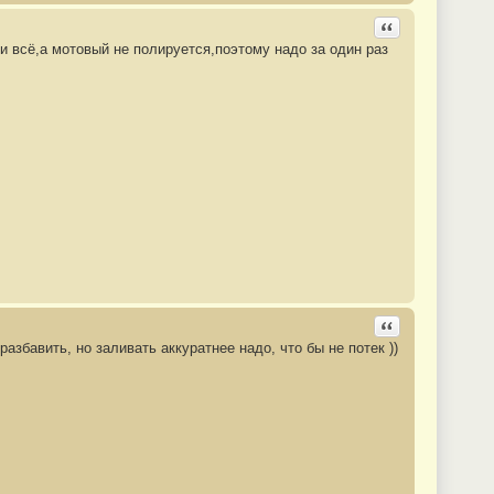
Ответить с цита
 всё,а мотовый не полируется,поэтому надо за один раз
Ответить с цита
азбавить, но заливать аккуратнее надо, что бы не потек ))