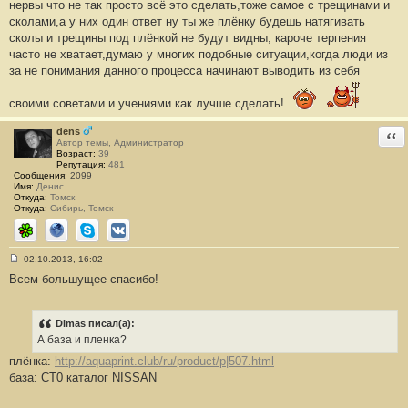
нервы что не так просто всё это сделать,тоже самое с трещинами и
сколами,а у них один ответ ну ты же плёнку будешь натягивать
сколы и трещины под плёнкой не будут видны, кароче терпения
часто не хватает,думаю у многих подобные ситуации,когда люди из
за не понимания данного процесса начинают выводить из себя
своими советами и учениями как лучше сделать!
dens
Отв
Автор темы, Администратор
Возраст:
39
Репутация:
481
Сообщения:
2099
Имя:
Денис
Откуда:
Томск
Откуда:
Сибирь, Томск
ICQ
Сайт
Skype
ВКонтакте
02.10.2013, 16:02
С
Всем большущее спасибо!
о
о
б
щ
е
Dimas писал(а):
н
А база и пленка?
и
е
плёнка:
http://aquaprint.club/ru/product/p|507.html
#
база: CT0 каталог NISSAN
1
7