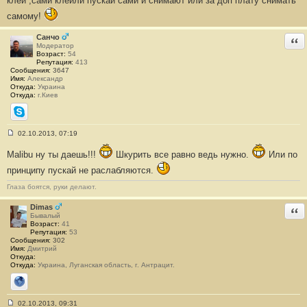
клей ,сами клеили пускай сами и снимают или за доп плату снимать
е
самому!
#
1
3
Санчо
Отв
Модератор
Возраст:
54
Репутация:
413
Сообщения:
3647
Имя:
Александр
Откуда:
Украина
Откуда:
г.Киев
Skype
02.10.2013, 07:19
С
о
Malibu ну ты даешь!!!
Шкурить все равно ведь нужно.
Или по
о
б
принципу пускай не раслабляются.
щ
е
Глаза боятся, руки делают.
н
и
е
Dimas
Отв
#
Бывалый
1
Возраст:
41
4
Репутация:
53
Сообщения:
302
Имя:
Дмитрий
Откуда:
Откуда:
Украина, Луганская область, г. Антрацит.
Сайт
02.10.2013, 09:31