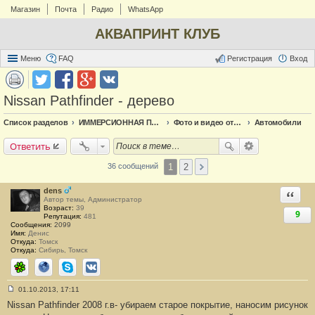
Магазин
Почта
Радио
WhatsApp
АКВАПРИНТ КЛУБ
Меню
FAQ
Регистрация
Вход
Nissan Pathfinder - дерево
Список разделов
ИММЕРСИОННАЯ ПЕЧАТЬ
Фото и видео отчёт по аквапечати
Автомобили
Ответить
1
2
36 сообщений
dens
Ответи
Автор темы, Администратор
Возраст:
39
9
Репутация:
481
Сообщения:
2099
Имя:
Денис
Откуда:
Томск
Откуда:
Сибирь, Томск
ICQ
Сайт
Skype
ВКонтакте
01.10.2013, 17:11
С
Nissan Pathfinder 2008 г.в- убираем старое покрытие, наносим рисунок
о
о