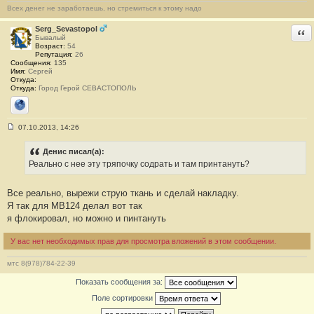
и
Всех денег не заработаешь, но стремиться к этому надо
е
#
1
Serg_Sevastopol
Отв
9
Бывалый
Возраст:
54
Репутация:
26
Сообщения:
135
Имя:
Сергей
Откуда:
Откуда:
Город Герой СЕВАСТОПОЛЬ
Сайт
07.10.2013, 14:26
С
о
о
Денис писал(а):
б
Реально с нее эту тряпочку содрать и там принтануть?
щ
е
н
Все реально, вырежи струю ткань и сделай накладку.
и
е
Я так для MB124 делал вот так
#
я флокировал, но можно и пинтануть
2
0
У вас нет необходимых прав для просмотра вложений в этом сообщении.
мтс 8(978)784-22-39
Показать сообщения за:
Поле сортировки