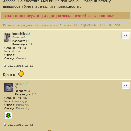
дерева. На пластике был винил под карбон, который потому
б
пришлось убрать и зачистить поверхность ..
щ
е
н
У вас нет необходимых прав для просмотра вложений в этом сообщении.
и
е
#
Развитие и продвижение аквапечати в России и СНГ - AQUAPRINT.CLUB - ФОРУМ
1
Igorchiks
Отв
Бывалый
Возраст:
42
Репутация:
12
Сообщения:
237
Имя:
Игорь
Откуда:
Откуда:
Латвия
01.10.2013, 17:12
С
о
Крутяк
о
б
щ
spaun
Отв
е
Гуру
н
Возраст:
41
и
Репутация:
115
е
Сообщения:
382
#
Имя:
Александр
2
Откуда:
Вятка city
Откуда:
Вятка city
ICQ
01.10.2013, 17:42
С
о