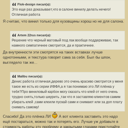
Flok-design писал(а):
Это еще раз доказывает,что в салоне винилу делать нечего!
Отличная работа
Я считаю, что винил только для кузовщины хорош но не для салона.
Artem 22rus писал(а):
Решение что черный матовый под лак вообще поддерживаю, так
намного симпатичнее смотрится, да и практичнее.
Да внутренности эти смотрятся на таких вставках лучше
однотонными, и текстура говорит сама за себя. Был бы шпон,
выглядело так же...
Malibu писал(а):
Денис работа отличная,дерево это очень красиво смотрится у меня
такое же есть из серии ИФФА,а я так понимаю это ЛИ плёнка у
тебя?Про виниловый карбон могу сказать что клей от него очень
трудно снять,только шкурить ,так что я заставляю клиентов самим
убирать клей ,сами клеили пускай сами и снимают или за доп плату
снимать самому!
Спасибо! Да это плёнка ЛИ
А вот клиента заставить это надо
ещё постараться, можно так и потерять его. Лучше уж добавьте в
стоимость работы эту проблему и закрытыми глазами приступайте