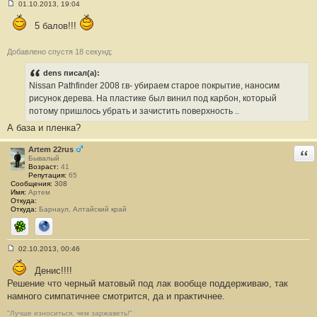
01.10.2013, 19:04
С
о
5 балов!!!
о
б
щ
Добавлено спустя 18 секунд:
е
н
и
dens писал(а):
е
Nissan Pathfinder 2008 г.в- убираем старое покрытие, наносим
#
1
рисунок дерева. На пластике был винил под карбон, который
0
потому пришлось убрать и зачистить поверхность ..
А база и пленка?
Artem 22rus
Отв
Бывалый
Возраст:
41
Репутация:
65
Сообщения:
308
Имя:
Артем
Откуда:
Откуда:
Барнаул, Алтайский край
ICQ
Сайт
02.10.2013, 00:46
С
о
Денис!!!!
о
б
Решение что черный матовый под лак вообще поддерживаю, так
щ
намного симпатичнее смотрится, да и практичнее.
е
н
"Лучше износиться, чем заржаветь!"
и