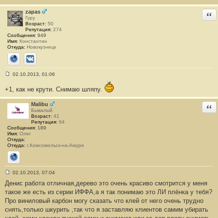
е
#
zapas
Отв
1
Гуру
1
Возраст:
50
Репутация:
274
Сообщения:
949
Имя:
Константин
Откуда:
Новокузнецк
Сайт
ВКонтакте
02.10.2013, 01:06
С
о
+1, как не крути. Снимаю шляпу.
о
б
щ
Malibu
Отв
е
Бывалый
н
Возраст:
41
и
Репутация:
64
е
Сообщения:
189
#
Имя:
Олег
1
Откуда:
2
Откуда:
г.Комсомольск-на-Амуре
Сайт
02.10.2013, 07:04
С
Денис работа отличная,дерево это очень красиво смотрится у меня
о
о
такое же есть из серии ИФФА,а я так понимаю это ЛИ плёнка у тебя?
б
Про виниловый карбон могу сказать что клей от него очень трудно
щ
е
снять,только шкурить ,так что я заставляю клиентов самим убирать
н
и