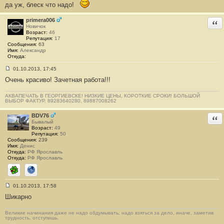
да уж, блеск что надо!
о
б
щ
primera006
Отв
е
Новичок
н
Возраст:
46
и
Репутация:
17
е
Сообщения:
63
#
Имя:
Александр
3
Откуда:
01.10.2013, 17:45
С
Очень красиво! Зачетная работа!!!
о
о
б
АКВАПЕЧАТЬ В ГЕОРГИЕВСКЕ! НИЗКИЕ ЦЕНЫ, КОРОТКИЕ СРОКИ! БОЛЬШОЙ
щ
ВЫБОР ФАКТУР. 89283640280, 89887008262
е
н
и
BDV76
Отв
е
Бывалый
#
Возраст:
49
4
Репутация:
50
Сообщения:
239
Имя:
Денис
Откуда:
РФ Ярославль
Откуда:
РФ Ярославль
ICQ
Сайт
01.10.2013, 17:58
С
Шикарно
о
о
б
Великие начинания даже не надо обдумывать, надо взяться за дело, иначе, заметив
щ
трудность, отступишь.
е