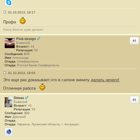
Skype
01.10.2013, 18:17
С
о
Профи
о
б
Глаза боятся, руки делают.
щ
е
н
Flok-design
Отв
и
Бывалый
е
Возраст:
44
#
Репутация:
58
8
Сообщения:
870
Имя:
Александр
Откуда:
Симферополь
Откуда:
Россия Крым Симферополь
01.10.2013, 19:03
С
Это еще раз доказывает,что в салоне винилу
делать нечего!
о
о
б
Отличная работа
щ
е
Dimas
Отв
н
Бывалый
и
Возраст:
41
е
Репутация:
53
#
Сообщения:
302
9
Имя:
Дмитрий
Откуда:
Откуда:
Украина, Луганская область, г. Антрацит.
Сайт