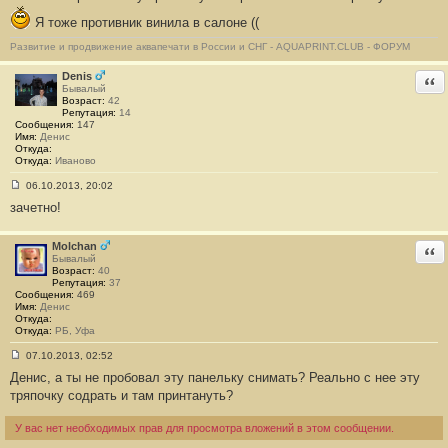
Я тоже противник винила в салоне ((
Развитие и продвижение аквапечати в России и СНГ - AQUAPRINT.CLUB - ФОРУМ
Denis
Отв
Бывалый
Возраст:
42
Репутация:
14
Сообщения:
147
Имя:
Денис
Откуда:
Откуда:
Иваново
06.10.2013, 20:02
С
зачетно!
о
о
б
щ
Molchan
Отв
е
Бывалый
н
Возраст:
40
и
Репутация:
37
е
Сообщения:
469
#
Имя:
Денис
1
Откуда:
8
Откуда:
РБ, Уфа
07.10.2013, 02:52
С
Денис, а ты не пробовал эту панельку снимать? Реально с нее эту
о
о
тряпочку содрать и там принтануть?
б
щ
е
У вас нет необходимых прав для просмотра вложений в этом сообщении.
н