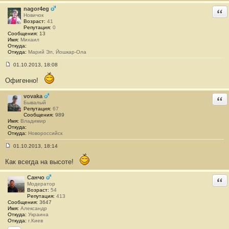
н
и
nagor4eg
Отв
е
Новичок
#
Возраст:
41
5
Репутация:
0
Сообщения:
13
Имя:
Михаил
Откуда:
Откуда:
Марий Эл, Йошкар-Ола
01.10.2013, 18:08
С
о
Офигенно!
о
б
щ
vovaka
Отв
е
Бывалый
н
Репутация:
67
и
Сообщения:
989
е
Имя:
Владимир
#
Откуда:
6
Откуда:
Новороссийск
01.10.2013, 18:14
С
о
Как всегда на высоте!
о
б
щ
Санчо
Отв
е
Модератор
н
Возраст:
54
и
Репутация:
413
е
Сообщения:
3647
#
Имя:
Александр
7
Откуда:
Украина
Откуда:
г.Киев