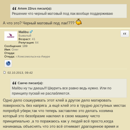
С
о
о
Artem 22rus писал(а):
б
Решение что черный матовый под лак вообще поддерживаю
щ
е
н
А что это? Черный матовый под лак!???
и
е
Malibu
Отв
#
Бывалый
1
Возраст:
41
5
Репутация:
64
Сообщения:
189
Имя:
Олег
Откуда:
Откуда:
г.Комсомольск-на-Амуре
Сайт
02.10.2013, 09:42
С
о
о
Санчо писал(а):
б
Malibu ну ты даешь!!! Шкурить все равно ведь нужно. Или по
щ
е
принципу пускай не раслабляются.
н
Одно дело сошкуривать этот клей а другое дело матировать
и
е
поверхность без напряга ,а ещё клей это в трудно доступных местах
#
попробуй убери,так что теперь заставляю это делать хозяина
1
6
который это безобразие наклеил в свою машину чисто
принципиально ,а то поражаюсь как у людей всё просто,когда
начинаешь объеснять что это всё отнимает драгоценное время и