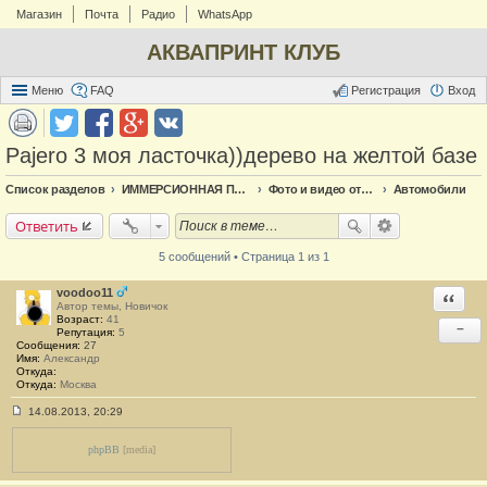
Магазин
Почта
Радио
WhatsApp
АКВАПРИНТ КЛУБ
Меню
FAQ
Регистрация
Вход
Pajero 3 моя ласточка))дерево на желтой базе
Список разделов
ИММЕРСИОННАЯ ПЕЧАТЬ
Фото и видео отчёт по аквапечати
Автомобили
Ответить
5 сообщений • Страница 1 из 1
voodoo11
Ответи
Автор темы, Новичок
Возраст:
41
−
Репутация:
5
Сообщения:
27
Имя:
Александр
Откуда:
Откуда:
Москва
14.08.2013, 20:29
С
о
о
phpBB
[media]
б
щ
е