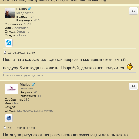
е
#
3
Санчо
Отв
Модератор
Возраст:
54
Репутация:
413
Сообщения:
3647
Имя:
Александр
Откуда:
Украина
Откуда:
г.Киев
Skype
15.08.2013, 10:49
С
После того как заклеил сделай прорези в малярном скотче чтобы
о
о
б
воздуху было куда выходить. Попробуй, должно все получится.
щ
е
Глаза боятся, руки делают.
н
и
Malibu
Отв
е
Бывалый
#
Возраст:
41
4
Репутация:
64
Сообщения:
189
Имя:
Олег
Откуда:
Откуда:
г.Комсомольск-на-Амуре
Сайт
15.08.2013, 12:20
С
Потянуло рисунок от неправельного погружения,ты деталь как то
о
о