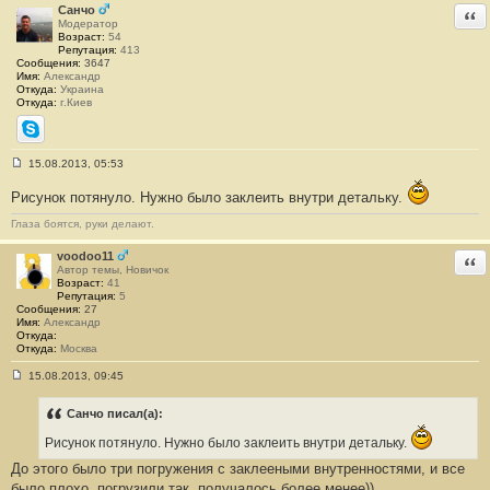
Санчо
Отв
н
Модератор
и
Возраст:
54
е
Репутация:
413
#
Сообщения:
3647
1
Имя:
Александр
Откуда:
Украина
Откуда:
г.Киев
Skype
15.08.2013, 05:53
С
о
Рисунок потянуло. Нужно было заклеить внутри детальку.
о
б
Глаза боятся, руки делают.
щ
е
н
voodoo11
Отв
и
Автор темы, Новичок
е
Возраст:
41
#
Репутация:
5
2
Сообщения:
27
Имя:
Александр
Откуда:
Откуда:
Москва
15.08.2013, 09:45
С
о
о
Санчо писал(а):
б
щ
Рисунок потянуло. Нужно было заклеить внутри детальку.
е
н
До этого было три погружения с заклееными внутренностями, и все
и
было плохо, погрузили так, получалось более менее))