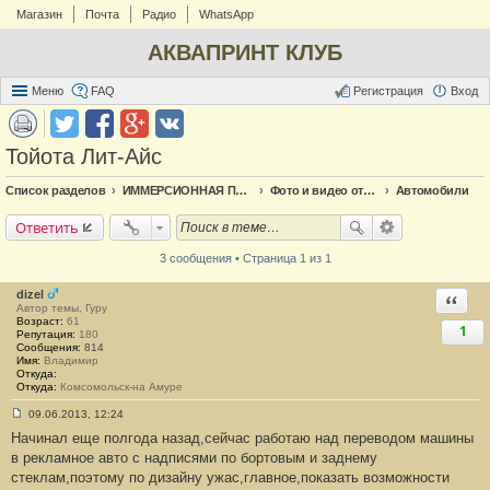
Магазин
Почта
Радио
WhatsApp
АКВАПРИНТ КЛУБ
Меню
FAQ
Регистрация
Вход
Тойота Лит-Айс
Список разделов
ИММЕРСИОННАЯ ПЕЧАТЬ
Фото и видео отчёт по аквапечати
Автомобили
Ответить
3 сообщения • Страница 1 из 1
dizel
Ответи
Автор темы, Гуру
Возраст:
61
1
Репутация:
180
Сообщения:
814
Имя:
Владимир
Откуда:
Откуда:
Комсомольск-на Амуре
09.06.2013, 12:24
С
Начинал еще полгода назад,сейчас работаю над переводом машины
о
о
в рекламное авто с надписями по бортовым и заднему
б
стеклам,поэтому по дизайну ужас,главное,показать возможности
щ
е