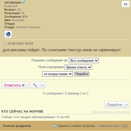
vel.slavyan
Отв
Бывалый
Возраст:
41
Репутация:
26
Сообщения:
854
Имя:
Виталий
Откуда:
Откуда:
Украина Харьков
Сайт
12.06.2013, 04:53
С
для рекламы пойдёт. По сочитанию текстур никак не гармонирует
о
о
б
Показать сообщения за:
щ
е
Поле сортировки
н
и
е
#
3
Ответить
3 сообщения • Страница 1 из 1
Перейти
КТО СЕЙЧАС НА ФОРУМЕ
(по активности за 10 минут)
Сейчас этот раздел просматривают: 6 гостей
Список разделов
Удалить cookies форума
Часовой пояс:
UTC