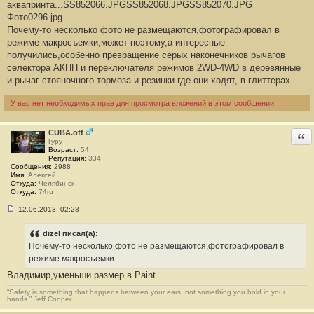
аквапринта...
SS852066.JPG
SS852068.JPG
SS852070.JPG
н
Фото0296.jpg
и
е
Почему-то несколько фото не размещаются,фотографировал в
#
режиме макросъемки,может поэтому,а интересные
1
получились,особенно превращение серых наконечников рычагов
селектора АКПП и переключателя режимов 2WD-4WD в деревянные
и рычаг стояночного тормоза и резинки где они ходят, в глиттерах...
У вас нет необходимых прав для просмотра вложений в этом сообщении.
CUBA.off
Отв
Гуру
Возраст:
54
Репутация:
334
Сообщения:
2988
Имя:
Алексей
Откуда:
Челябинск
Откуда:
74ru
12.06.2013, 02:28
С
о
о
dizel писал(а):
б
Почему-то несколько фото не размещаются,фотографировал в
щ
е
режиме макросъемки
н
Владимир,уменьши размер в Paint
и
е
#
“Safety is something that happens between your ears, not something you hold in your
hands.” Jeff Cooper
2