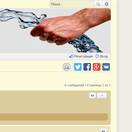
Регистрация
Вход
 для печати
Поделиться в twitter.com
Поделиться в facebook.com
Поделиться в Google Plus
Поделиться в vk.com
6 сообщений • Страница 1 из 1
Ответить с цитатой
−
Ответить с цита