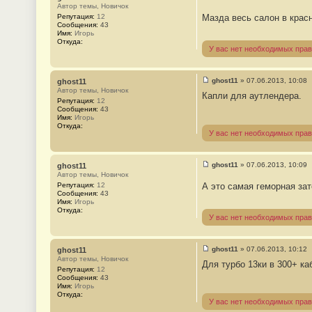
1
С
Автор темы, Новичок
о
Репутация:
12
Мазда весь салон в крас
о
Сообщения:
43
б
Имя:
Игорь
щ
Откуда:
е
У вас нет необходимых прав
н
и
е
#
ghost11
»
07.06.2013, 10:08
ghost11
2
С
Автор темы, Новичок
Капли для аутлендера.
о
Репутация:
12
о
Сообщения:
43
б
Имя:
Игорь
щ
Откуда:
е
У вас нет необходимых прав
н
и
е
#
ghost11
»
07.06.2013, 10:09
ghost11
3
С
Автор темы, Новичок
о
Репутация:
12
А это самая геморная зат
о
Сообщения:
43
б
Имя:
Игорь
щ
Откуда:
е
У вас нет необходимых прав
н
и
е
#
ghost11
»
07.06.2013, 10:12
ghost11
4
С
Автор темы, Новичок
Для турбо 13ки в 300+ ка
о
Репутация:
12
о
Сообщения:
43
б
Имя:
Игорь
щ
Откуда:
е
У вас нет необходимых прав
н